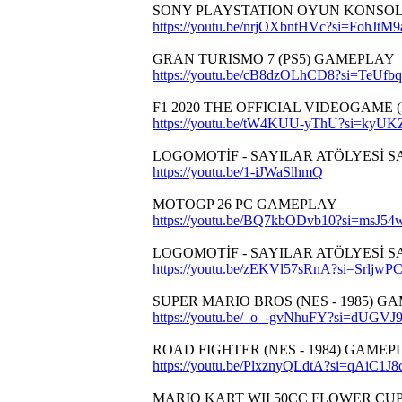
SONY PLAYSTATION OYUN KONSOLLAR
https://youtu.be/nrjOXbntHVc?si=FohJtM
GRAN TURISMO 7 (PS5) GAMEPLAY
https://youtu.be/cB8dzOLhCD8?si=TeU
F1 2020 THE OFFICIAL VIDEOGAME (
https://youtu.be/tW4KUU-yThU?si=k
LOGOMOTİF - SAYILAR ATÖLYESİ
https://youtu.be/1-iJWaSlhmQ
MOTOGP 26 PC GAMEPLAY
https://youtu.be/BQ7kbODvb10?si=msJ5
LOGOMOTİF - SAYILAR ATÖLYESİ S
https://youtu.be/zEKVl57sRnA?si=SrljwPC
SUPER MARIO BROS (NES - 1985) GA
https://youtu.be/_o_-gvNhuFY?si=dUG
ROAD FIGHTER (NES - 1984) GAMEPL
https://youtu.be/PlxznyQLdtA?si=qAiC1J
MARIO KART WII 50CC FLOWER CUP