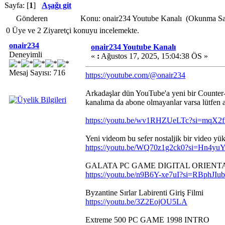
Sayfa: [
1
]
Aşağı git
Gönderen
Konu: onair234 Youtube Kanalı (Okunma Say
0 Üye ve 2 Ziyaretçi konuyu incelemekte.
onair234
onair234 Youtube Kanalı
Deneyimli
«
:
Ağustos 17, 2025, 15:04:38 ÖS »
Mesaj Sayısı: 716
https://youtube.com/@onair234
Arkadaşlar dün YouTube'a yeni bir Counter-
kanalıma da abone olmayanlar varsa lütfen 
https://youtu.be/wv1RHZUeLTc?si=mqX
Yeni videom bu sefer nostaljik bir video yü
https://youtu.be/WQ70z1g2ck0?si=Hn4y
GALATA PC GAME DIGITAL ORIENT
https://youtu.be/n9B6Y-xe7uI?si=RBphJ
Byzantine Sırlar Labirenti Giriş Filmi
https://youtu.be/3Z2EojOU5LA
Extreme 500 PC GAME 1998 INTRO