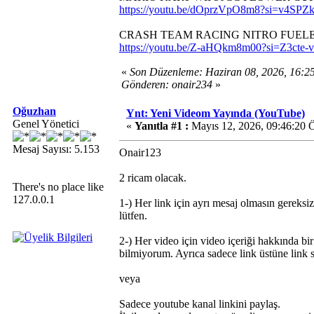
https://youtu.be/dOprzVpO8m8?si=v4SP
CRASH TEAM RACING NITRO FUELED
https://youtu.be/Z-aHQkm8m00?si=Z3cte-
«
Son Düzenleme: Haziran 08, 2026, 16:2
Gönderen: onair234
»
Oğuzhan
Ynt: Yeni Videom Yayında (YouTube)
Genel Yönetici
«
Yanıtla #1 :
Mayıs 12, 2026, 09:46:20 
Mesaj Sayısı: 5.153
Onair123
2 ricam olacak.
There's no place like
127.0.0.1
1-) Her link için ayrı mesaj olmasın gereksi
lütfen.
2-) Her video için video içeriği hakkında bi
bilmiyorum. Ayrıca sadece link üstüne link
veya
Sadece youtube kanal linkini paylaş.