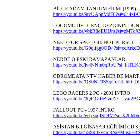
BİLGE ADAM TANITIM FİLMİ (1999)
https://youtu.be/9tvUAppMdF8?si=644xIA
LOGOMOTİF - GENÇ GEZGİNİN DÜ
https://youtu.be/vbkR8oEUUns?si=zM
NEED FOR SPEED III: HOT PURSUIT 
https://youtu.be/G0qifgg0QD4?si=ccArk
NERDE O ESKİ RAMAZANLAR
https://youtu.be/jv4NNm0qRoU?si=hlT
CDROMDATA NTV HABER'DE MART 
https://youtu.be/QS0NT9SSqGo?si=hl0_
LEGO RACERS 2 PC - 2001 INTRO
https://youtu.be/0QOG0Je5vdA?si=vaf2
FALLOUT PC - 1997 INTRO
https://youtu.be/w1j3pqISDIM?si=X2h
ASİSTAN BİLGİSAYAR EĞİTİMİ CD'Sİ 
https://youtu.be/5SS9iIxv4m8?si=Mns6