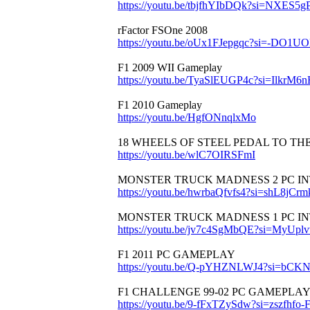
https://youtu.be/tbjfhYIbDQk?si=NXES5
rFactor FSOne 2008
https://youtu.be/oUx1FJepgqc?si=-DO1
F1 2009 WII Gameplay
https://youtu.be/TyaSlEUGP4c?si=IlkrM
F1 2010 Gameplay
https://youtu.be/HgfONnqlxMo
18 WHEELS OF STEEL PEDAL TO TH
https://youtu.be/wlC7OIRSFmI
MONSTER TRUCK MADNESS 2 PC I
https://youtu.be/hwrbaQfvfs4?si=shL8jCr
MONSTER TRUCK MADNESS 1 PC I
https://youtu.be/jv7c4SgMbQE?si=MyUpl
F1 2011 PC GAMEPLAY
https://youtu.be/Q-pYHZNLWJ4?si=bC
F1 CHALLENGE 99-02 PC GAMEPLA
https://youtu.be/9-fFxTZySdw?si=zszfhf