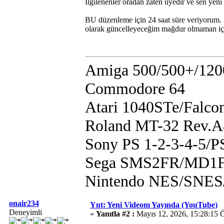
İlgilenenler oradan zaten üyedir ve sen yeni 
BU düzenleme için 24 saat süre veriyorum. 24
olarak güncelleyeceğim mağdur olmaman iç
Amiga 500/500+/120
Commodore 64
Atari 1040STe/Falco
Roland MT-32 Rev.
Sony PS 1-2-3-4-5/
Sega SMS2FR/MD1F
Nintendo NES/SN
onair234
Ynt: Yeni Videom Yayında (YouTube)
Deneyimli
«
Yanıtla #2 :
Mayıs 12, 2026, 15:28:15 