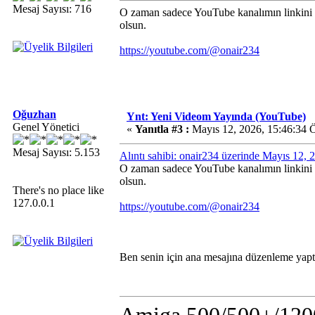
Mesaj Sayısı: 716
O zaman sadece YouTube kanalımın linkini p
olsun.
https://youtube.com/@onair234
Oğuzhan
Ynt: Yeni Videom Yayında (YouTube)
Genel Yönetici
«
Yanıtla #3 :
Mayıs 12, 2026, 15:46:34 
Mesaj Sayısı: 5.153
Alıntı sahibi: onair234 üzerinde Mayıs 12,
O zaman sadece YouTube kanalımın linkini p
olsun.
There's no place like
127.0.0.1
https://youtube.com/@onair234
Ben senin için ana mesajına düzenleme yaptım.