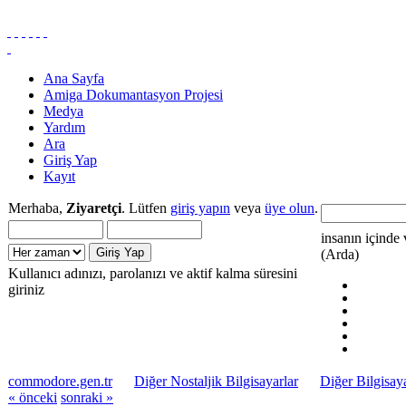
Ana Sayfa
Amiga Dokumantasyon Projesi
Medya
Yardım
Ara
Giriş Yap
Kayıt
Merhaba,
Ziyaretçi
. Lütfen
giriş yapın
veya
üye olun
.
insanın içinde 
(Arda)
Kullanıcı adınızı, parolanızı ve aktif kalma süresini
giriniz
commodore.gen.tr
Diğer Nostaljik Bilgisayarlar
Diğer Bilgisaya
« önceki
sonraki »