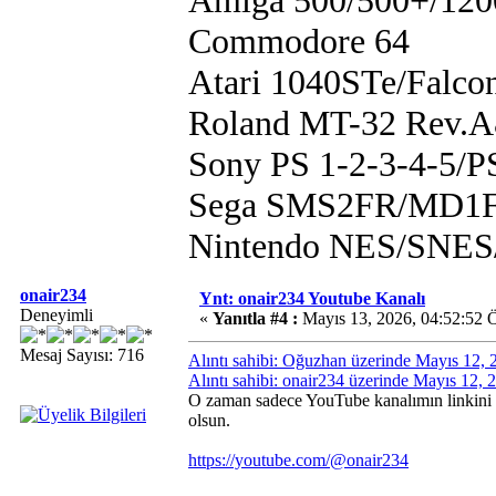
Amiga 500/500+/120
Commodore 64
Atari 1040STe/Falco
Roland MT-32 Rev.
Sony PS 1-2-3-4-5/
Sega SMS2FR/MD1F
Nintendo NES/SN
onair234
Ynt: onair234 Youtube Kanalı
Deneyimli
«
Yanıtla #4 :
Mayıs 13, 2026, 04:52:52 
Mesaj Sayısı: 716
Alıntı sahibi: Oğuzhan üzerinde Mayıs 12,
Alıntı sahibi: onair234 üzerinde Mayıs 12,
O zaman sadece YouTube kanalımın linkini p
olsun.
https://youtube.com/@onair234