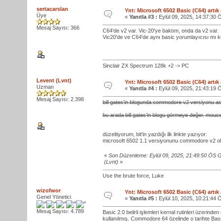
sertacarslan
Ynt: Microsoft 6502 Basic (C64) artık
Üye
«
Yanıtla #3 :
Eylül 09, 2025, 14:37:30 
Mesaj Sayısı: 366
C64'de v2 var. Vic-20'ye baktım, onda da v2 var.
Vic20'de ve C64'de aynı basic yorumlayıcısı mı k
Sinclair ZX Spectrum 128k +2 -> PC
Levent (Lvnt)
Ynt: Microsoft 6502 Basic (C64) artık
Uzman
«
Yanıtla #4 :
Eylül 09, 2025, 21:43:19 
Mesaj Sayısı: 2.398
bill gates'in blogunda commodore v2 versiyonu a
bu arada bill gates'in blogu görmeye değer. mouse'
düzeltiyorum, bit'in yazdığı ilk linkte yazıyor:
microsoft 6502 1.1 versiyonunu commodore v2 o
«
Son Düzenleme: Eylül 09, 2025, 21:49:50 ÖS 
(Lvnt)
»
Use the brute force, Luke
wizofwor
Ynt: Microsoft 6502 Basic (C64) artık
Genel Yönetici
«
Yanıtla #5 :
Eylül 10, 2025, 10:21:44 
Mesaj Sayısı: 4.789
Basic 2.0 belirli işlemleri kernal rutinleri üzerin
kullanılmış. Commodore 64 özelinde o tarihte Basic