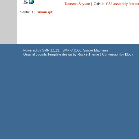
Tanışma Sayfam
| GitHub:
C64 assembly örnekle
Sayfa: [
1
]
Yukarı git
Powered by SMF 1.1.21
|
SMF © 2006, Simple Machines
Original Joomla Template design by
RocketTheme
( Conversion by
Bloc
)