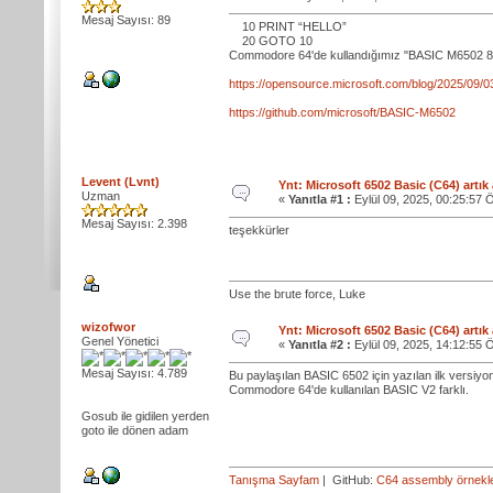
Mesaj Sayısı: 89
10 PRINT “HELLO”
20 GOTO 10
Commodore 64'de kullandığımız "BASIC M6502 8
https://opensource.microsoft.com/blog/2025/09/0
https://github.com/microsoft/BASIC-M6502
Levent (Lvnt)
Ynt: Microsoft 6502 Basic (C64) artık
Uzman
«
Yanıtla #1 :
Eylül 09, 2025, 00:25:57 
Mesaj Sayısı: 2.398
teşekkürler
Use the brute force, Luke
wizofwor
Ynt: Microsoft 6502 Basic (C64) artık
Genel Yönetici
«
Yanıtla #2 :
Eylül 09, 2025, 14:12:55 
Mesaj Sayısı: 4.789
Bu paylaşılan BASIC 6502 için yazılan ilk versiyo
Commodore 64'de kullanılan BASIC V2 farklı.
Gosub ile gidilen yerden
goto ile dönen adam
Tanışma Sayfam
| GitHub:
C64 assembly örnekle