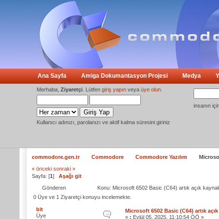
Ana Sayfa
Amiga Dokumantasyon Projesi
Medya
Y
Merhaba,
Ziyaretçi
. Lütfen
giriş yapın
veya
üye olun
.
insanın iç
Kullanıcı adınızı, parolanızı ve aktif kalma süresini giriniz
commodore.gen.tr
Commodore
Commodore Yazılım
Microso
« önceki
sonraki »
Sayfa: [
1
]
Aşağı git
Gönderen
Konu: Microsoft 6502 Basic (C64) artık açık kayn
0 Üye ve 1 Ziyaretçi konuyu incelemekte.
bit
Microsoft 6502 Basic (C64) artık açı
Üye
«
:
Eylül 05, 2025, 11:10:54 ÖÖ »