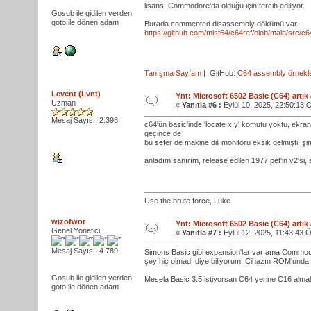
lisansı Commodore'da olduğu için tercih ediliyor.
Gosub ile gidilen yerden
goto ile dönen adam
Burada commented disassembly dökümü var.
https://github.com/mist64/c64ref/blob/main/src/
Tanışma Sayfam
| GitHub:
C64 assembly örnekle
Levent (Lvnt)
Ynt: Microsoft 6502 Basic (C64) artık
Uzman
«
Yanıtla #6 :
Eylül 10, 2025, 22:50:13 
Mesaj Sayısı: 2.398
c64'ün basic'inde 'locate x,y' komutu yoktu, ekr
geçince de
bu sefer de makine dili monitörü eksik gelmişti.
anladım sanırım, release edilen 1977 pet'in v2'si,
Use the brute force, Luke
wizofwor
Ynt: Microsoft 6502 Basic (C64) artık
Genel Yönetici
«
Yanıtla #7 :
Eylül 12, 2025, 11:43:43 
Mesaj Sayısı: 4.789
Simons Basic gibi expansion'lar var ama Commodore
şey hiç olmadı diye biliyorum. Cihazın ROM'unda 
Gosub ile gidilen yerden
Mesela Basic 3.5 istiyorsan C64 yerine C16 alma
goto ile dönen adam