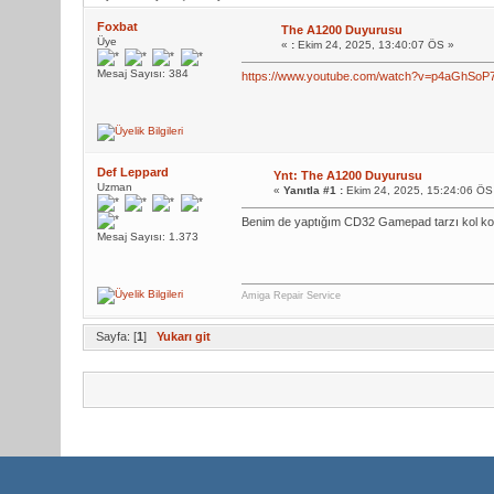
Foxbat
The A1200 Duyurusu
Üye
«
:
Ekim 24, 2025, 13:40:07 ÖS »
Mesaj Sayısı: 384
https://www.youtube.com/watch?v=p4aGhSoP
Def Leppard
Ynt: The A1200 Duyurusu
Uzman
«
Yanıtla #1 :
Ekim 24, 2025, 15:24:06 ÖS
Benim de yaptığım CD32 Gamepad tarzı kol ko
Mesaj Sayısı: 1.373
Amiga Repair Service
Sayfa: [
1
]
Yukarı git