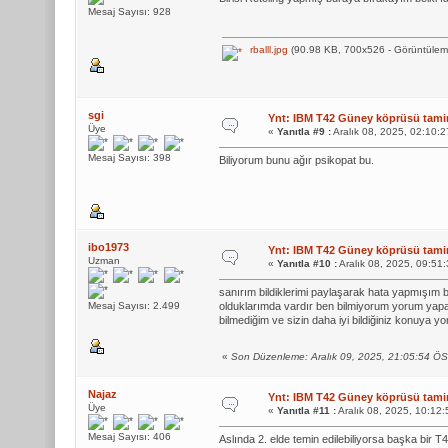
Mesaj Sayısı: 928
rballl.jpg
(90.98 KB, 700x526 - Görüntülem
sgi
Ynt: IBM T42 Güney köprüsü tamiri
Üye
«
Yanıtla #9 :
Aralık 08, 2025, 02:10:
Mesaj Sayısı: 398
Biliyorum bunu ağır psikopat bu.
ibo1973
Ynt: IBM T42 Güney köprüsü tamiri
Uzman
«
Yanıtla #10 :
Aralık 08, 2025, 09:51
sanırım bildiklerimi paylaşarak hata yapmışım 
Mesaj Sayısı: 2.499
olduklarımda vardır ben bilmiyorum yorum yapan
bilmediğim ve sizin daha iyi bildiğiniz konuya y
«
Son Düzenleme: Aralık 09, 2025, 21:05:54 Ö
Najaz
Ynt: IBM T42 Güney köprüsü tamiri
Üye
«
Yanıtla #11 :
Aralık 08, 2025, 10:12
Mesaj Sayısı: 406
Aslında 2. elde temin edilebiliyorsa başka bir T4