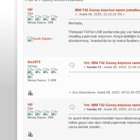
0 Üye ve 1 Ziyaretçi konuyu incelemekte.
sgi
IBM T42 Güney köprüsü tamiri (reballin
Üye
«
:
Aralık 06, 2025, 21:10:22 ÖS »
Mesaj Sayısı: 398
Merhaba,
Thinkpad T42'nin USB portlarında güç var faka
reballing yaptırmak istiyorum. Araştırabildiğim
düzeliyormuş. İstanbul'da bu işi makul fiyatlar
ibo1973
Ynt: IBM T42 Güney köprüsü tamiri
Uzman
«
Yanıtla #1 :
Aralık 06, 2025, 21:46:
-
Mesaj Sayısı: 2.499
«
Son Düzenleme: Aralık 08, 2025, 09:51:56 Ö
sgi
Ynt: IBM T42 Güney köprüsü tamiri
Üye
«
Yanıtla #2 :
Aralık 06, 2025, 22:11:
Mesaj Sayısı: 398
Isı ayarlı lehim istasyonundaki hava tabancasıy
reflow geçici olur diye reball yaptırmak istiy
varsa demek istedim...