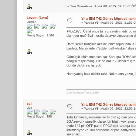
«
Son Düzenleme: Aralık 08, 2025, 09:51:45 Ö
Levent (Lvnt)
Ynt: IBM T42 Güney köprüsü tamiri
Uzman
«
Yanıtla #5 :
Aralık 07, 2025, 21:59:
@ibo1973: Üstat önce bir sorsaydın nedir bu 
Mesaj Sayısı: 2.398
olamıyor mu? Bizim oralarda ayıp olmuyormu de
Üstat senin bildiğinin aksine lehim toplarında
başladı. Merak eden "solder ball whisker" diye a
Gümüşlü lehim meselesi şu: Sonuçta ROHS lehim
hangisi tespit etmiş. Biz de hazır kullanalım iş
Bunda da bir yanlış yok
Hata yanlış hala olabilir tabii. Nokta atış yazı
Use the brute force, Luke
sgi
Ynt: IBM T42 Güney köprüsü tamiri
Üye
«
Yanıtla #6 :
Aralık 07, 2025, 22:59:
Mesaj Sayısı: 398
Tabii kimyasal, mekanik ve termal açıdan pek 
BGA rework spesifik olarak bir bilgim yok ama 
evde 144 pin QFP paket FPGA çipi rahatça boar
lehimleniyor ve 100 derecede eriyor, saniyelerc
imkansız.