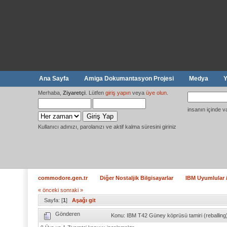
Ana Sayfa
Amiga Dokumantasyon Projesi
Medya
Y
Merhaba,
Ziyaretçi
. Lütfen
giriş yapın
veya
üye olun
.
insanın içinde v
Kullanıcı adınızı, parolanızı ve aktif kalma süresini giriniz
commodore.gen.tr
Diğer Nostaljik Bilgisayarlar
IBM Uyumlular /
« önceki
sonraki »
Sayfa: [
1
]
Aşağı git
Gönderen
Konu: IBM T42 Güney köprüsü tamiri (reballin