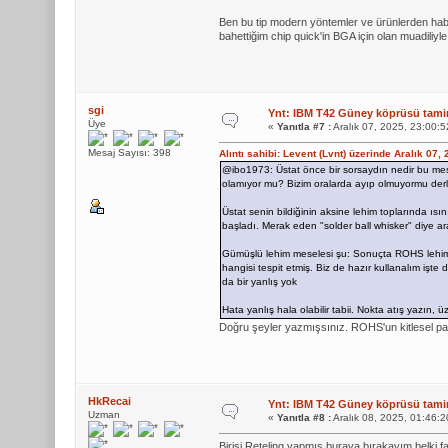
Ben bu tip modern yöntemler ve ürünlerden hab
bahettiğim chip quick'in BGA için olan muadiliyle 
sgi
Ynt: IBM T42 Güney köprüsü tamiri
Üye
«
Yanıtla #7 :
Aralık 07, 2025, 23:00:
Mesaj Sayısı: 398
Alıntı sahibi: Levent (Lvnt) üzerinde Aralık 07,
@ibo1973: Üstat önce bir sorsaydın nedir bu me
olamıyor mu? Bizim oralarda ayıp olmuyormu derl
Üstat senin bildiğinin aksine lehim toplarında ı
başladı. Merak eden "solder ball whisker" diye arat
Gümüşlü lehim meselesi şu: Sonuçta ROHS lehim k
hangisi tespit etmiş. Biz de hazır kullanalım işte
da bir yanlış yok
Hata yanlış hala olabilir tabii. Nokta atış yazın,
Doğru şeyler yazmışsınız. ROHS'un kitlesel p
HkRecai
Ynt: IBM T42 Güney köprüsü tamiri
Uzman
«
Yanıtla #8 :
Aralık 08, 2025, 01:46:
Birisi Reteling yapmış buraya bırakayım belki f