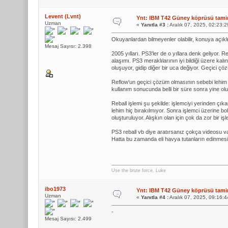
Levent (Lvnt)
Ynt: IBM T42 Güney köprüsü tamiri
Uzman
«
Yanıtla #3 :
Aralık 07, 2025, 02:23:
Okuyanlardan bilmeyenler olabilir, konuya açıklı
Mesaj Sayısı: 2.398
2005 yılları. PS3'ler de o yıllara denk geliyor.
alaşımı. PS3 meraklılarının iyi bildiği üzere kal
oluşuyor, gidip diğer bir uca değiyor. Geçici çö
Reflow'un geçici çözüm olmasının sebebi lehim ma
kullanım sonucunda belli bir süre sonra yine ol
Reball işlemi şu şekilde: işlemciyi yerinden çıkar
lehim hiç bırakılmıyor. Sonra işlemci üzerine bol
oluşturuluyor. Alışkın olan için çok da zor bir işl
PS3 reball vb diye aratırsanız çokça videosu va
Hatta bu zamanda eli havya tutanların edinmes
Use the brute force, Luke
ibo1973
Ynt: IBM T42 Güney köprüsü tamiri
Uzman
«
Yanıtla #4 :
Aralık 07, 2025, 09:16:
-
Mesaj Sayısı: 2.499