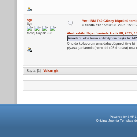
sgi
Ynt: IBM T42 Güney köprüsü tamiri
Üye
«
Yanıtla #12 :
Aralık 08, 2025, 15:03
Mesaj Sayısı: 398
Alıntı sahibi: Najaz üzerinde Aralık 08, 2025, 
Aslında 2. elde temin edilebiliyorsa başka bir T42
Onu da kolluyorum ama daha düşmedi öyle bir (k
piyasa şartlarında (retro abi x25 tl kafası) on
Sayfa: [
1
]
Yukarı git
Powered by SMF 1
Original Joomla Template d