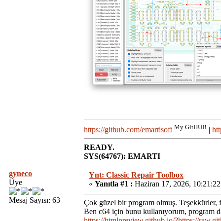
My GitHUB
https://github.com/emartisoft
|
ht
READY.
SYS(64767): EMARTI
gyneco
Ynt: Classic Repair Toolbox
Üye
«
Yanıtla #1 :
Haziran 17, 2026, 10:21:2
Mesaj Sayısı: 63
Çok güzel bir program olmuş. Teşekkürler, fa
Ben c64 için bunu kullanıyorum, program da
https://htmlpreview.github.io/?https://ra