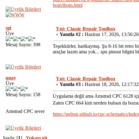
bom/ibom.html
sgi
Ynt: Classic Repair Toolbox
Üye
«
Yanıtla #2 :
Haziran 17, 2026, 13:56:2
Mesaj Sayısı: 398
Teşekkürler, harikaymış. Şu 8-16 bit retro b
araçlar lazım ama yok... spu pinout bilgisi 
unay
Ynt: Classic Repair Toolbox
Üye
«
Yanıtla #3 :
Haziran 18, 2026, 12:17:3
Mesaj Sayısı: 158
Uygulama değil ama Amstrad CPC 6128 için 
Zaten CPC 664 kim nerden bulsun da bozs
Amstrad CPC sever
https://pelrun.github.io/cpc-schematics/inde
Sayfa: [
1
]
Yukarı git