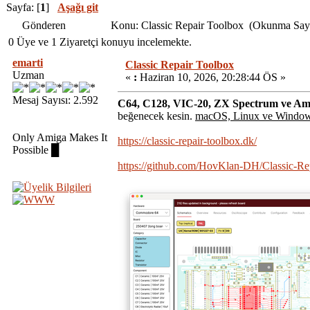
Sayfa: [
1
]
Aşağı git
Gönderen
Konu: Classic Repair Toolbox (Okunma Sayı
0 Üye ve 1 Ziyaretçi konuyu incelemekte.
emarti
Classic Repair Toolbox
Uzman
«
:
Haziran 10, 2026, 20:28:44 ÖS »
Mesaj Sayısı: 2.592
C64, C128, VIC-20, ZX Spectrum ve A
beğenecek kesin.
macOS, Linux ve Windo
Only Amiga Makes It
https://classic-repair-toolbox.dk/
Possible █
https://github.com/HovKlan-DH/Classic-Re