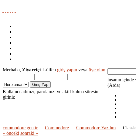
Ana Sayfa
Amiga Dokumantasyon Projesi
Medya
Yardım
Ara
Giriş Yap
Kayıt
Merhaba,
Ziyaretçi
. Lütfen
giriş yapın
veya
üye olun
.
insanın içinde 
(Arda)
Kullanıcı adınızı, parolanızı ve aktif kalma süresini
giriniz
commodore.gen.tr
Commodore
Commodore Yazılım
Classi
« önceki
sonraki »