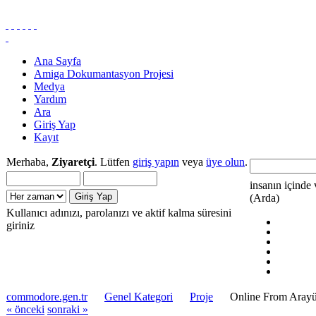
Ana Sayfa
Amiga Dokumantasyon Projesi
Medya
Yardım
Ara
Giriş Yap
Kayıt
Merhaba,
Ziyaretçi
. Lütfen
giriş yapın
veya
üye olun
.
insanın içinde 
(Arda)
Kullanıcı adınızı, parolanızı ve aktif kalma süresini
giriniz
commodore.gen.tr
Genel Kategori
Proje
Online From Arayüz
« önceki
sonraki »