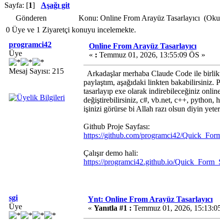
Sayfa: [
1
]
Aşağı git
Gönderen
Konu: Online From Arayüz Tasarlayıcı (Oku
0 Üye ve 1 Ziyaretçi konuyu incelemekte.
programci42
Online From Arayüz Tasarlayıcı
Üye
«
:
Temmuz 01, 2026, 13:55:09 ÖS »
Mesaj Sayısı: 215
Arkadaşlar merhaba Claude Code ile birlikte
paylaştım, aşağıdaki linkten bakabilirsiniz.
tasarlayıp exe olarak indirebileceğiniz onlin
değiştirebilirsiniz, c#, vb.net, c++, python, 
işinizi görürse bi Allah razı olsun diyin yeter
Github Proje Sayfası:
https://github.com/programci42/Quick_For
Çalışır demo hali:
https://programci42.github.io/Quick_Form
sgi
Ynt: Online From Arayüz Tasarlayıcı
Üye
«
Yanıtla #1 :
Temmuz 01, 2026, 15:13:0