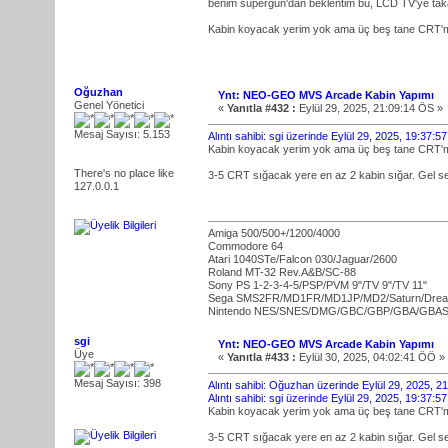
benim supergun'dan beklentim bu, LCD TV'ye tak
Kabin koyacak yerim yok ama üç beş tane CRT'm
Oğuzhan
Ynt: NEO-GEO MVS Arcade Kabin Yapımı
Genel Yönetici
«
Yanıtla #432 :
Eylül 29, 2025, 21:09:14 ÖS »
Mesaj Sayısı: 5.153
Alıntı sahibi: sgi üzerinde Eylül 29, 2025, 19:37:5
Kabin koyacak yerim yok ama üç beş tane CRT'm
There's no place like
3-5 CRT sığacak yere en az 2 kabin sığar. Gel s
127.0.0.1
Amiga 500/500+/1200/4000
Commodore 64
Atari 1040STe/Falcon 030/Jaguar/2600
Roland MT-32 Rev.A&B/SC-88
Sony PS 1-2-3-4-5/PSP/PVM 9"/TV 9"/TV 11"
Sega SMS2FR/MD1FR/MD1JP/MD2/Saturn/Dre
Nintendo NES/SNES/DMG/GBC/GBP/GBA/GBA
sgi
Ynt: NEO-GEO MVS Arcade Kabin Yapımı
Üye
«
Yanıtla #433 :
Eylül 30, 2025, 04:02:41 ÖÖ »
Mesaj Sayısı: 398
Alıntı sahibi: Oğuzhan üzerinde Eylül 29, 2025, 
Alıntı sahibi: sgi üzerinde Eylül 29, 2025, 19:37:5
Kabin koyacak yerim yok ama üç beş tane CRT'm
3-5 CRT sığacak yere en az 2 kabin sığar. Gel s