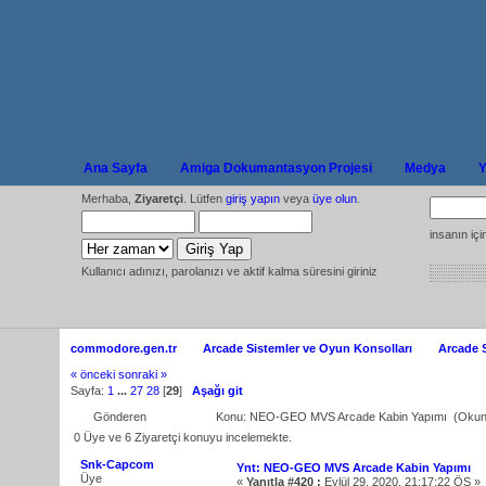
Ana Sayfa
Amiga Dokumantasyon Projesi
Medya
Y
Merhaba,
Ziyaretçi
. Lütfen
giriş yapın
veya
üye olun
.
insanın iç
Kullanıcı adınızı, parolanızı ve aktif kalma süresini giriniz
commodore.gen.tr
Arcade Sistemler ve Oyun Konsolları
Arcade 
« önceki
sonraki »
Sayfa:
1
...
27
28
[
29
]
Aşağı git
Gönderen
Konu: NEO-GEO MVS Arcade Kabin Yapımı (Okunm
0 Üye ve 6 Ziyaretçi konuyu incelemekte.
Snk-Capcom
Ynt: NEO-GEO MVS Arcade Kabin Yapımı
Üye
«
Yanıtla #420 :
Eylül 29, 2020, 21:17:22 ÖS »