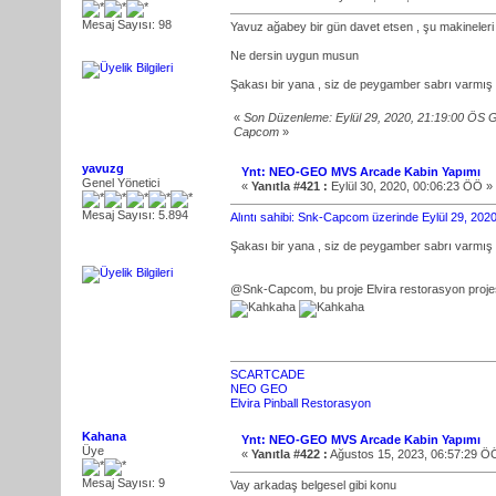
Mesaj Sayısı: 98
Yavuz ağabey bir gün davet etsen , şu makineleri
Ne dersin uygun musun
Şakası bir yana , siz de peygamber sabrı varmış
«
Son Düzenleme: Eylül 29, 2020, 21:19:00 ÖS 
Capcom
»
yavuzg
Ynt: NEO-GEO MVS Arcade Kabin Yapımı
Genel Yönetici
«
Yanıtla #421 :
Eylül 30, 2020, 00:06:23 ÖÖ »
Mesaj Sayısı: 5.894
Alıntı sahibi: Snk-Capcom üzerinde Eylül 29, 202
Şakası bir yana , siz de peygamber sabrı varmış
@Snk-Capcom, bu proje Elvira restorasyon projes
SCARTCADE
NEO GEO
Elvira Pinball Restorasyon
Kahana
Ynt: NEO-GEO MVS Arcade Kabin Yapımı
Üye
«
Yanıtla #422 :
Ağustos 15, 2023, 06:57:29 Ö
Mesaj Sayısı: 9
Vay arkadaş belgesel gibi konu