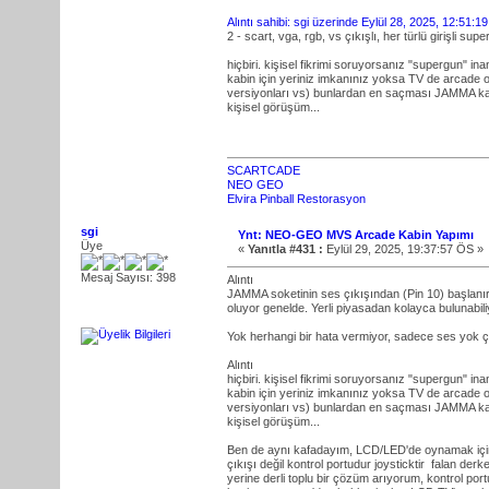
Alıntı sahibi: sgi üzerinde Eylül 28, 2025, 12:51:1
2 - scart, vga, rgb, vs çıkışlı, her türlü girişli sup
hiçbiri. kişisel fikrimi soruyorsanız "supergun" in
kabin için yeriniz imkanınız yoksa TV de arcade 
versiyonları vs) bunlardan en saçması JAMMA kar
kişisel görüşüm...
SCARTCADE
NEO GEO
Elvira Pinball Restorasyon
sgi
Ynt: NEO-GEO MVS Arcade Kabin Yapımı
Üye
«
Yanıtla #431 :
Eylül 29, 2025, 19:37:57 ÖS »
Mesaj Sayısı: 398
Alıntı
JAMMA soketinin ses çıkışından (Pin 10) başlanır. 
oluyor genelde. Yerli piyasadan kolayca bulunabil
Yok herhangi bir hata vermiyor, sadece ses yok ç
Alıntı
hiçbiri. kişisel fikrimi soruyorsanız "supergun" in
kabin için yeriniz imkanınız yoksa TV de arcade 
versiyonları vs) bunlardan en saçması JAMMA kar
kişisel görüşüm...
Ben de aynı kafadayım, LCD/LED'de oynamak içi
çıkışı değil kontrol portudur joysticktir falan der
yerine derli toplu bir çözüm arıyorum, kontrol portu,