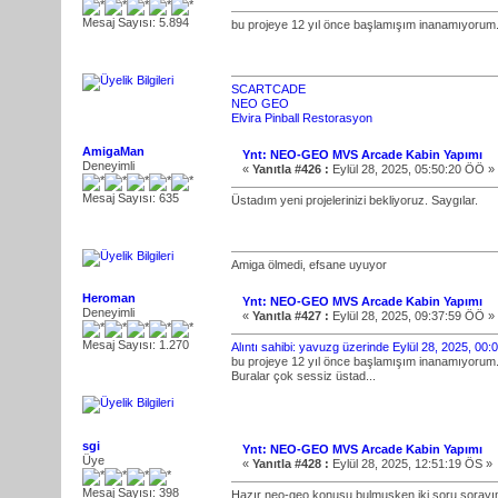
Mesaj Sayısı: 5.894
bu projeye 12 yıl önce başlamışım inanamıyorum.
SCARTCADE
NEO GEO
Elvira Pinball Restorasyon
AmigaMan
Ynt: NEO-GEO MVS Arcade Kabin Yapımı
Deneyimli
«
Yanıtla #426 :
Eylül 28, 2025, 05:50:20 ÖÖ »
Mesaj Sayısı: 635
Üstadım yeni projelerinizi bekliyoruz. Saygılar.
Amiga ölmedi, efsane uyuyor
Heroman
Ynt: NEO-GEO MVS Arcade Kabin Yapımı
Deneyimli
«
Yanıtla #427 :
Eylül 28, 2025, 09:37:59 ÖÖ »
Mesaj Sayısı: 1.270
Alıntı sahibi: yavuzg üzerinde Eylül 28, 2025, 00
bu projeye 12 yıl önce başlamışım inanamıyorum.
Buralar çok sessiz üstad...
sgi
Ynt: NEO-GEO MVS Arcade Kabin Yapımı
Üye
«
Yanıtla #428 :
Eylül 28, 2025, 12:51:19 ÖS »
Mesaj Sayısı: 398
Hazır neo-geo konusu bulmuşken iki soru sorayı