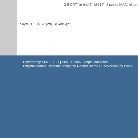
3-5 CRT'nin ikisi 9", biri 14", 2 tanesi iMAC, iki 
Sayfa:
1
...
27
28
[
29
]
Yukarı git
Powered by SMF 1.1.21
|
SMF © 2006, Simple Machines
Original Joomla Template design by
RocketTheme
( Conversion by
Bloc
)