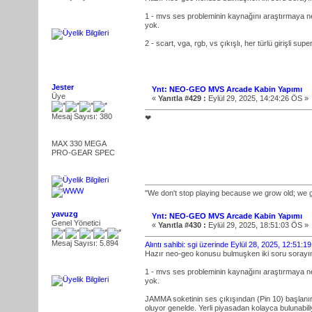
1 - mvs ses probleminin kaynağını araştırmaya ne
yok.
2 - scart, vga, rgb, vs çıkışlı, her türlü girişli sup
Jester
Ynt: NEO-GEO MVS Arcade Kabin Yapımı
Üye
«
Yanıtla #429 :
Eylül 29, 2025, 14:24:26 ÖS »
Mesaj Sayısı: 380
❤
MAX 330 MEGA
PRO-GEAR SPEC
"We don't stop playing because we grow old; we 
yavuzg
Ynt: NEO-GEO MVS Arcade Kabin Yapımı
Genel Yönetici
«
Yanıtla #430 :
Eylül 29, 2025, 18:51:03 ÖS »
Mesaj Sayısı: 5.894
Alıntı sahibi: sgi üzerinde Eylül 28, 2025, 12:51:1
Hazır neo-geo konusu bulmuşken iki soru sorayı
1 - mvs ses probleminin kaynağını araştırmaya ne
yok.
JAMMA soketinin ses çıkışından (Pin 10) başlanır. 
oluyor genelde. Yerli piyasadan kolayca bulunabil