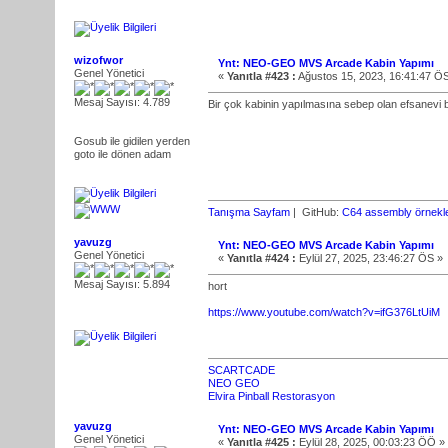
wizofwor
Ynt: NEO-GEO MVS Arcade Kabin Yapımı
Genel Yönetici
«
Yanıtla #423 :
Ağustos 15, 2023, 16:41:47 Ö
Mesaj Sayısı: 4.789
Bir çok kabinin yapılmasına sebep olan efsanevi ba
Gosub ile gidilen yerden
goto ile dönen adam
Tanışma Sayfam
| GitHub:
C64 assembly örnekle
yavuzg
Ynt: NEO-GEO MVS Arcade Kabin Yapımı
Genel Yönetici
«
Yanıtla #424 :
Eylül 27, 2025, 23:46:27 ÖS »
Mesaj Sayısı: 5.894
hort
https://www.youtube.com/watch?v=ifG376LtUiM
SCARTCADE
NEO GEO
Elvira Pinball Restorasyon
yavuzg
Ynt: NEO-GEO MVS Arcade Kabin Yapımı
Genel Yönetici
«
Yanıtla #425 :
Eylül 28, 2025, 00:03:23 ÖÖ »