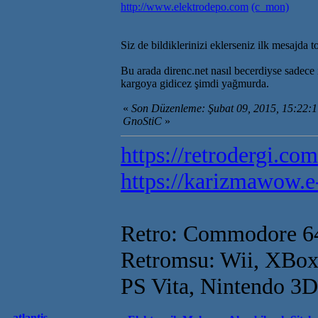
http://www.elektrodepo.com
(c_mon)
Siz de bildiklerinizi eklerseniz ilk mesajda t
Bu arada direnc.net nasıl becerdiyse sadec
kargoya gidicez şimdi yağmurda.
«
Son Düzenleme: Şubat 09, 2015, 15:22:
GnoStiC
»
https://retrodergi.com
https://karizmawow.e
Retro: Commodore 6
Retromsu: Wii, XBox
PS Vita, Nintendo 3
atlantis