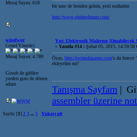
Mesaj Sayısı: 618
bir tane de benden gelsin, yeni rastladım
http://www.elektroliman.com/
wizofwor
Ynt: Elektronik Malzeme Alınabilecek S
Genel Yönetici
«
Yanıtla #14 :
Şubat 05, 2015, 14:59:58
Mesaj Sayısı: 4.789
Özay,
http://twistedquarter.com
'u da listeye
ekleyelim mi?
Gosub ile gidilen
yerden goto ile dönen
adam
Tanışma Sayfam
| Gi
assembler üzerine not
Sayfa: [
1
]
2
3
...
5
Yukarı git