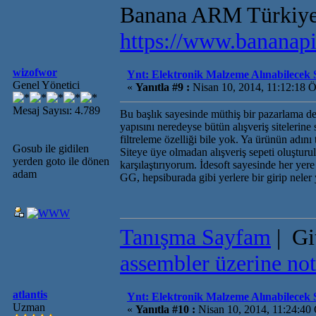
Banana ARM Türkiye 
https://www.bananapi
wizofwor
Ynt: Elektronik Malzeme Alınabilecek S
Genel Yönetici
«
Yanıtla #9 :
Nisan 10, 2014, 11:12:18 
Mesaj Sayısı: 4.789
Bu başlık sayesinde müthiş bir pazarlama deh
yapısını neredeyse bütün alışveriş sitelerine
filtreleme özelliği bile yok. Ya ürünün adını
Gosub ile gidilen
Siteye üye olmadan alışveriş sepeti oluşturu
yerden goto ile dönen
karşılaştırıyorum. İdesoft sayesinde her ye
adam
GG, hepsiburada gibi yerlere bir girip neler 
Tanışma Sayfam
| Gi
assembler üzerine not
atlantis
Ynt: Elektronik Malzeme Alınabilecek S
Uzman
«
Yanıtla #10 :
Nisan 10, 2014, 11:24:40