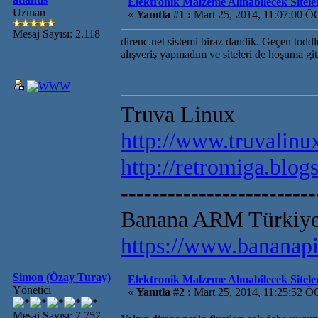
Elektronik Malzeme Alınabilecek Sitele
Uzman
«
Yanıtla #1 :
Mart 25, 2014, 11:07:00 Ö
Mesaj Sayısı: 2.118
direnc.net sistemi biraz dandik. Geçen toddl
alışveriş yapmadım ve siteleri de hoşuma gi
Truva Linux
http://www.truvalinux
http://retromiga.blog
-------------------------
Banana ARM Türkiye 
https://www.bananapi
Simon (Özay Turay)
Elektronik Malzeme Alınabilecek Sitele
Yönetici
«
Yanıtla #2 :
Mart 25, 2014, 11:25:52 Ö
Mesaj Sayısı: 7.757