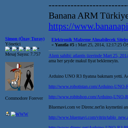
-------------------------
Banana ARM Türkiye 
https://www.bananapi
Simon (Özay Turay)
Elektronik Malzeme Alınabilecek Sitele
Yönetici
«
Yanıtla #5 :
Mart 25, 2014, 12:17:25 Ö
Mesaj Sayısı: 7.757
Alıntı sahibi: atlantis üzerinde Mart 25, 20
ama her şeyde makul fiyat beklemeyin.
Arduino UNO R3 fiyatına bakmam yetti. Ada
http://www.robotistan.com/Arduino-UNO-R
http://www.robitshop.com/Arduino-UNO-R
Commodore Forever
Bluemavi.com ve Direnc.net'in kıymetini a
http://www.bluemavi.com/vitrin/tablo_new
http://www.direnc.net/Arduino-UNO-R3,P