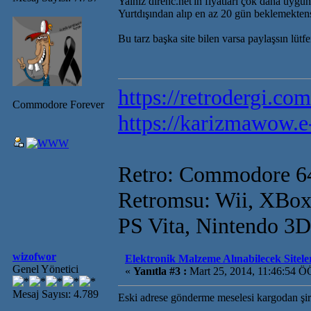
Yalnız direnc.net'in fiyatları çok daha uygu
Yurtdışından alıp en az 20 gün beklemektense
Bu tarz başka site bilen varsa paylaşsın lütf
https://retrodergi.com
Commodore Forever
https://karizmawow.e
Retro: Commodore 6
Retromsu: Wii, XBox
PS Vita, Nintendo 3
wizofwor
Elektronik Malzeme Alınabilecek Sitele
Genel Yönetici
«
Yanıtla #3 :
Mart 25, 2014, 11:46:54 Ö
Mesaj Sayısı: 4.789
Eski adrese gönderme meselesi kargodan şirk