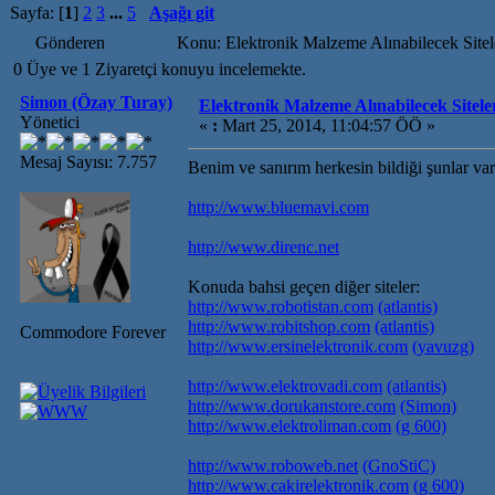
Sayfa: [
1
]
2
3
...
5
Aşağı git
Gönderen
Konu: Elektronik Malzeme Alınabilecek Site
0 Üye ve 1 Ziyaretçi konuyu incelemekte.
Simon (Özay Turay)
Elektronik Malzeme Alınabilecek Sitele
Yönetici
«
:
Mart 25, 2014, 11:04:57 ÖÖ »
Mesaj Sayısı: 7.757
Benim ve sanırım herkesin bildiği şunlar var
http://www.bluemavi.com
http://www.direnc.net
Konuda bahsi geçen diğer siteler:
http://www.robotistan.com
(atlantis)
http://www.robitshop.com
(atlantis)
Commodore Forever
http://www.ersinelektronik.com
(yavuzg)
http://www.elektrovadi.com
(atlantis)
http://www.dorukanstore.com
(Simon)
http://www.elektroliman.com
(g 600)
http://www.roboweb.net
(GnoStiC)
http://www.cakirelektronik.com
(g 600)