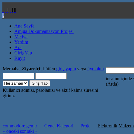
Ana Sayfa
Amiga Dokumantasyon Projesi
Medya
Yardım
Ara
Giriş Yap
Kayıt
Merhaba,
Ziyaretçi
. Lütfen
giriş yapın
veya
üye olun
.
insanın içinde 
(Arda)
Kullanıcı adınızı, parolanızı ve aktif kalma süresini
giriniz
commodore.gen.tr
Genel Kategori
Proje
Elektronik Malzeme
« önceki
sonraki »