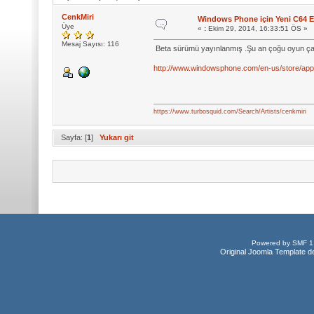
CenkMiri
Windows Phone için Yeni C64 
Üye
«
:
Ekim 29, 2014, 16:33:51 ÖS »
Mesaj Sayısı: 116
Beta sürümü yayınlanmış .Şu an çoğu oyun çal
http://www.windowsphone.com/en-us/store/ap
https://www.turbosquid.com/Search/Artists/cenkmiri
Sayfa: [
1
]
Yukarı git
Powered by SMF 1
Original Joomla Template d