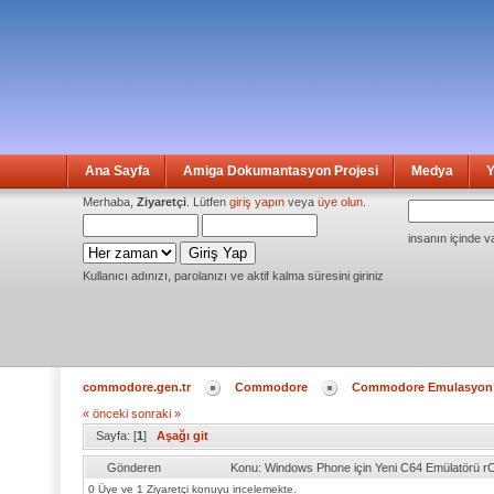
Ana Sayfa
Amiga Dokumantasyon Projesi
Medya
Y
Merhaba,
Ziyaretçi
. Lütfen
giriş yapın
veya
üye olun
.
insanın içinde v
Kullanıcı adınızı, parolanızı ve aktif kalma süresini giriniz
commodore.gen.tr
Commodore
Commodore Emulasyon
« önceki
sonraki »
Sayfa: [
1
]
Aşağı git
Gönderen
Konu: Windows Phone için Yeni C64 Emülatörü 
0 Üye ve 1 Ziyaretçi konuyu incelemekte.