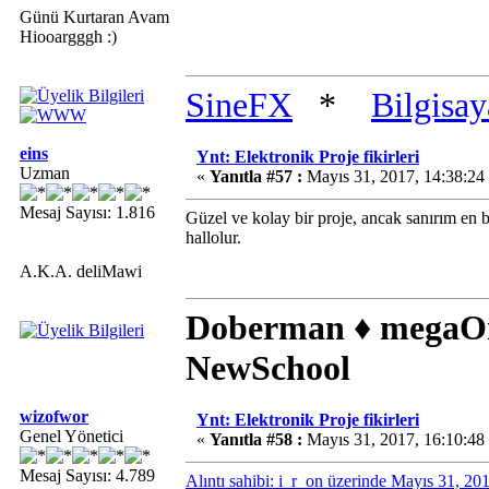
Günü Kurtaran Avam
Hiooargggh :)
SineFX
*
Bilgisa
eins
Ynt: Elektronik Proje fikirleri
Uzman
«
Yanıtla #57 :
Mayıs 31, 2017, 14:38:24
Mesaj Sayısı: 1.816
Güzel ve kolay bir proje, ancak sanırım en 
hallolur.
A.K.A. deliMawi
Doberman ♦ megaO
NewSchool
wizofwor
Ynt: Elektronik Proje fikirleri
Genel Yönetici
«
Yanıtla #58 :
Mayıs 31, 2017, 16:10:48
Mesaj Sayısı: 4.789
Alıntı sahibi: i_r_on üzerinde Mayıs 31, 2