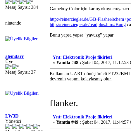
Mesaj Sayısı: 384
Gameboy Color için kartuş okuyucu/yazıcı
http://reinerziegler.de/GB-Flasher/sche
nintendo
http://reinerziegler.de/readplus.htm#Bung
ca
Bunu yapsa yapsa "yavuzg" yapar
alemdarr
Ynt: Elektronik Proje fikirleri
Üye
«
Yanıtla #48 :
Şubat 04, 2017, 11:12:53
Mesaj Sayısı: 37
Kullanılan UART dönüştürücü FT232BM hem p
devrenin yapımı kolaylaşmış olur.
flanker.
LW3D
Ynt: Elektronik Proje fikirleri
Yönetici
«
Yanıtla #49 :
Şubat 04, 2017, 11:44:57