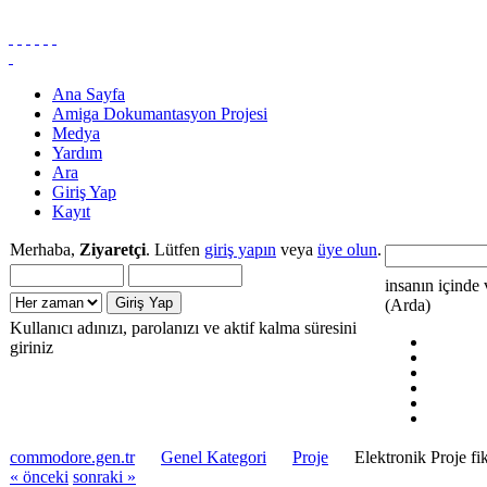
Ana Sayfa
Amiga Dokumantasyon Projesi
Medya
Yardım
Ara
Giriş Yap
Kayıt
Merhaba,
Ziyaretçi
. Lütfen
giriş yapın
veya
üye olun
.
insanın içinde 
(Arda)
Kullanıcı adınızı, parolanızı ve aktif kalma süresini
giriniz
commodore.gen.tr
Genel Kategori
Proje
Elektronik Proje fik
« önceki
sonraki »