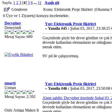
Sayfa:
1
2
3
[
4
]
5
6
...
11
Aşağı git
Gönderen
Konu: Elektronik Proje fikirleri (Okunma 
0 Üye ve 1 Ziyaretçi konuyu incelemekte.
Decypher
Ynt: Elektronik Proje fikirleri
Deneyimli
«
Yanıtla #45 :
Şubat 03, 2017, 23:38:25
Mesaj Sayısı: 689
Geçenlerde şöyle bir devre gördüm ve çok hoşu
devrede kullanılan elemanların ne olduğunu
merak ettim.
9V pil ile çalışıyormuş.
emarti
Ynt: Elektronik Proje fikirleri
Uzman
«
Yanıtla #46 :
Şubat 03, 2017, 23:50:08
Mesaj Sayısı: 2.592
Alıntı sahibi: Decypher üzerinde Şubat 03,
Geçenlerde şöyle bir devre gördüm ve çok hoşu
devrede kullanılan elemanların ne olduğunu
Only Amiga Makes It
merak ettim.