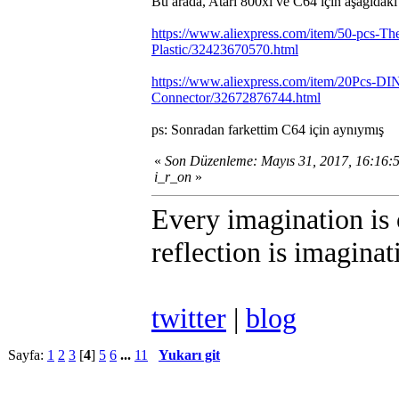
Bu arada, Atari 800xl ve C64 için aşağıdak
https://www.aliexpress.com/item/50-pcs-T
Plastic/32423670570.html
https://www.aliexpress.com/item/20Pcs-DI
Connector/32672876744.html
ps: Sonradan farkettim C64 için aynıymış
«
Son Düzenleme: Mayıs 31, 2017, 16:16:
i_r_on
»
Every imagination is o
reflection is imagina
twitter
|
blog
Sayfa:
1
2
3
[
4
]
5
6
...
11
Yukarı git