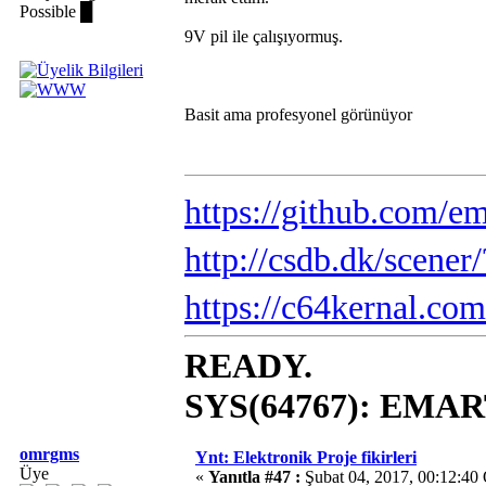
Possible █
9V pil ile çalışıyormuş.
Basit ama profesyonel görünüyor
https://github.com/em
http://csdb.dk/scene
https://c64kernal.com
READY.
SYS(64767): EMAR
omrgms
Ynt: Elektronik Proje fikirleri
Üye
«
Yanıtla #47 :
Şubat 04, 2017, 00:12:40