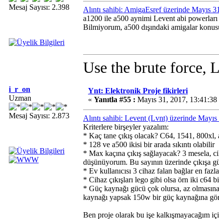
Mesaj Sayısı: 2.398
Alıntı sahibi: AmigaEsref üzerinde Mayıs 3
a1200 ile a500 aynimi Levent abi powerları
Bilmiyorum, a500 dışındaki amigalar konusu
Use the brute force, 
i_r_on
Ynt: Elektronik Proje fikirleri
Uzman
«
Yanıtla #55 :
Mayıs 31, 2017, 13:41:38
Mesaj Sayısı: 2.873
Alıntı sahibi: Levent (Lvnt) üzerinde Mayı
Kriterlere birşeyler yazalım:
* Kaç tane çıkış olacak? C64, 1541, 800xl, a
* 128 ve a500 ikisi bir arada sıkıntı olabilir
* Max kaçına çıkış sağlayacak? 3 mesela, cih
düşünüyorum. Bu sayının üzerinde çıkışa güç
* Ev kullanıcısı 3 cihaz falan bağlar en fazl
* Cihaz çıkışları lego gibi olsa örn iki c64 b
* Güç kaynağı gücü çok olursa, az olmasına
kaynağı yapsak 150w bir güç kaynağına göre
Ben proje olarak bu işe kalkışmayacağım içi