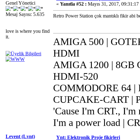
Genel Yönetici
«
Yanıtla #52 :
Mayıs 31, 2017, 09:31:1
Mesaj Sayısı: 5.635
Retro Power Station çok mantıklı fikir abi b
love is where you find
it.
AMIGA 500 | GOTEK 
HDMI
AMIGA 1200 | 8GB CF
HDMI-520
COMMODORE 64 | IR
CUPCAKE-CART | Pi 
'Cause I'm CRT., I'm r
I'm a power load | C
Levent (Lvnt)
Ynt: Elektronik Proje fikirleri