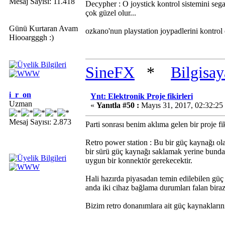
Mesaj Sayısı: 11.418
Decypher : O joystick kontrol sistemini sega 
çok güzel olur...
Günü Kurtaran Avam
ozkano'nun playstation joypadlerini kontrol e
Hiooargggh :)
SineFX
*
Bilgisa
i_r_on
Ynt: Elektronik Proje fikirleri
Uzman
«
Yanıtla #50 :
Mayıs 31, 2017, 02:32:2
Mesaj Sayısı: 2.873
Parti sonrası benim aklıma gelen bir proje fik
Retro power station : Bu bir güç kaynağı ol
bir sürü güç kaynağı saklamak yerine bundak
uygun bir konnektör gerekecektir.
Hali hazırda piyasadan temin edilebilen güç 
anda iki cihaz bağlama durumları falan bir
Bizim retro donanımlara ait güç kaynakların