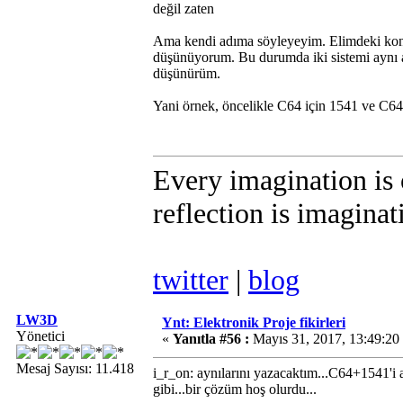
değil zaten
Ama kendi adıma söyleyeyim. Elimdeki kons
düşünüyorum. Bu durumda iki sistemi aynı 
düşünürüm.
Yani örnek, öncelikle C64 için 1541 ve C64'ü
Every imagination is o
reflection is imagina
twitter
|
blog
LW3D
Ynt: Elektronik Proje fikirleri
Yönetici
«
Yanıtla #56 :
Mayıs 31, 2017, 13:49:20
Mesaj Sayısı: 11.418
i_r_on: aynılarını yazacaktım...C64+1541'i a
gibi...bir çözüm hoş olurdu...