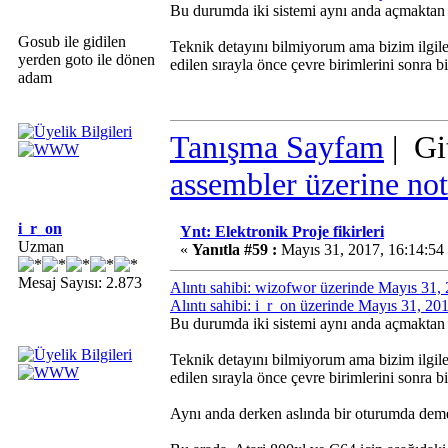
Bu durumda iki sistemi aynı anda açmaktan
Gosub ile gidilen
Teknik detayını bilmiyorum ama bizim ilgil
yerden goto ile dönen
edilen sırayla önce çevre birimlerini sonra 
adam
Tanışma Sayfam
| Gi
assembler üzerine not
i_r_on
Ynt: Elektronik Proje fikirleri
Uzman
«
Yanıtla #59 :
Mayıs 31, 2017, 16:14:54
Mesaj Sayısı: 2.873
Alıntı sahibi: wizofwor üzerinde Mayıs 31,
Alıntı sahibi: i_r_on üzerinde Mayıs 31, 2
Bu durumda iki sistemi aynı anda açmaktan
Teknik detayını bilmiyorum ama bizim ilgil
edilen sırayla önce çevre birimlerini sonra 
Aynı anda derken aslında bir oturumda demek