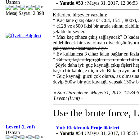
Uzman
«
Yanıtla #53 :
Mayıs 31, 2017, 12:36:53
Mesaj Sayısı: 2.398
Kriterlere birşeyler yazalım:
* Kaç tane çıkış olacak? C64, 1541, 800xl, a
* c128 ve a500 ikisi bir arada sıkıntı olabili
şekilde birşeyler.
* Max kaç cihaza çıkış sağlayacak? O kadar 
edilebilecek bir sayı olmalı diye düşünüyoru
çalışmasını aksatmasın diye.
* Ev kullanıcısı 3 cihaz falan bağlar en fazl
*
Cihaz çıkışları lego gibi olsa örn iki c64 b
Şöyle daha iyi: güç kaynağı çıkış fişleri hep
başka bir kablo, zx için vb. Birkaçı aynı a
* Güç kaynağı gücü çok olursa, az olmasına 
deyip 500w bir güç kaynağı yapsak 150w bi
«
Son Düzenleme: Mayıs 31, 2017, 14:34:
Levent (Lvnt)
»
Use the brute force, 
Levent (Lvnt)
Ynt: Elektronik Proje fikirleri
Uzman
«
Yanıtla #54 :
Mayıs 31, 2017, 13:35:35