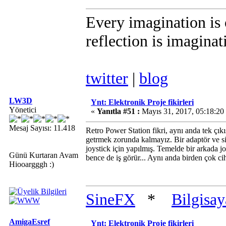
Every imagination is o
reflection is imagina
twitter
|
blog
LW3D
Ynt: Elektronik Proje fikirleri
Yönetici
«
Yanıtla #51 :
Mayıs 31, 2017, 05:18:2
Mesaj Sayısı: 11.418
Retro Power Station fikri, aynı anda tek çıkış
getrmek zorunda kalmayız. Bir adaptör ve sis
joystick için yapılmış. Temelde bir arkada jo
Günü Kurtaran Avam
bence de iş görür... Aynı anda birden çok cih
Hiooargggh :)
SineFX
*
Bilgisa
AmigaEsref
Ynt: Elektronik Proje fikirleri