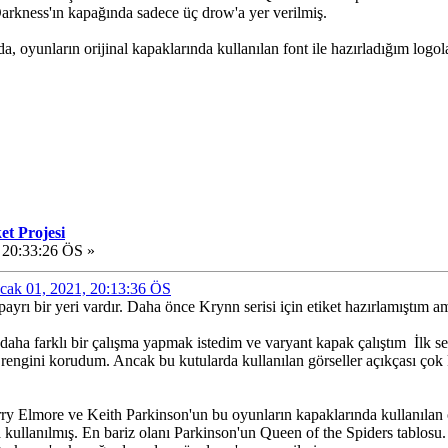
 Darkness'ın kapağında sadece üç drow'a yer verilmiş.
a, oyunların orijinal kapaklarında kullanılan font ile hazırladığım logo
et Projesi
 20:33:26 ÖS »
Ocak 01, 2021, 20:13:36 ÖS
rı bir yeri vardır. Daha önce Krynn serisi için etiket hazırlamıştım am
 daha farklı bir çalışma yapmak istedim ve varyant kapak çalıştım
İlk se
u' rengini korudum. Ancak bu kutularda kullanılan görseller açıkçası çok k
rry Elmore ve Keith Parkinson'un bu oyunların kapaklarında kullanılan ori
 kullanılmış. En bariz olanı Parkinson'un Queen of the Spiders tablosu. 