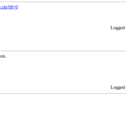
.zip?dl=0
Logged
ion.
Logged