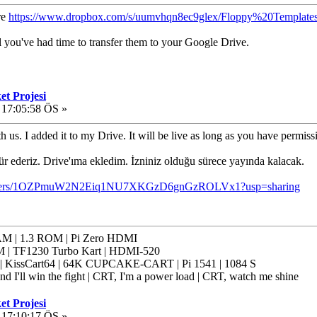
re
https://www.dropbox.com/s/uumvhqn8ec9glex/Floppy%20Templates
l you've had time to transfer them to your Google Drive.
et Projesi
 17:05:58 ÖS »
us. I added it to my Drive. It will be live as long as you have permiss
kür ederiz. Drive'ıma ekledim. İzniniz olduğu sürece yayında kalacak.
ve/folders/1OZPmuW2N2Eiq1NU7XKGzD6gnGzROLVx1?usp=sharing
 | 1.3 ROM | Pi Zero HDMI
 | TF1230 Turbo Kart | HDMI-520
issCart64 | 64K CUPCAKE-CART | Pi 1541 | 1084 S
nd I'll win the fight | CRT, I'm a power load | CRT, watch me shine
et Projesi
 17:10:17 ÖS »