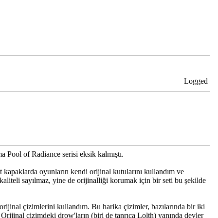
Logged
a Pool of Radiance serisi eksik kalmıştı.
t kapaklarda oyunların kendi orijinal kutularını kullandım ve
aliteli sayılmaz, yine de orijinalliği korumak için bir seti bu şekilde
jinal çizimlerini kullandım. Bu harika çizimler, bazılarında bir iki
Orijinal çizimdeki drow'ların (biri de tanrıça Lolth) yanında devler