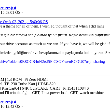
et Projesi
 15:58:01 ÖS »
nde Ocak 02, 2021, 15:40:06 ÖS
e a theme for all of them. I wish I'd thought of that when I did mine
i için bir temaya sahip olmak iyi bir fikirdi. Keşke benimkini yaptı
r drive accounts as much as we can. If you have it, we will be glad if 
limizden geldiğince drive hesaplarımızdan paylaşımda bulunuyoruz. Sizin
com/drive/folders/0B8QCB4nN2rsISElCSGYwenBCQU0?usp=sharing
 | 1.3 ROM | Pi Zero HDMI
 | TF1230 Turbo Kart | HDMI-520
issCart64 | 64K CUPCAKE-CART | Pi 1541 | 1084 S
nd I'll win the fight | CRT, I'm a power load | CRT, watch me shine
et Projesi
 16:12:42 ÖS »