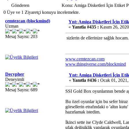
Gönderen
Konu: Amiga Disketleri İçin Etiket 
0 Üye ve 1 Ziyaretçi konuyu incelemekte.
cemtezcan (blockmind)
Ynt: Amiga Disketleri İçin Etik
Uzman
«
Yanıtla #435 :
Kasım 26, 2020
Mesaj Sayısı: 203
sizlerin de ellerinize sağlık hoca
www.cemtezcan.com
www.thingiverse.com/blockmind
Decypher
Ynt: Amiga Disketleri İçin Etik
Deneyimli
«
Yanıtla #436 :
Ocak 01, 2021,
Mesaj Sayısı: 689
SSI Gold Box oyunlarının bende apay
Bu özel oyunlar için bu sefer biraz
görsellerin etrafındaki o 'altın kut
hazırlamak istedim.
İkinci sette ise Clyde Caldwell, La
ufak değişiklik yapılarak oyunlarda