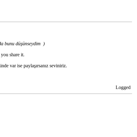
ğımda bunu düşünseydim
)
you share it.
de var ise paylaşırsanız seviniriz.
Logged