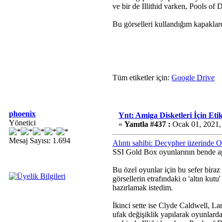
ve bir de Illithid varken, Pools of
Bu görselleri kullandığım kapaklard
Tüm etiketler için:
Google Drive
phoenix
Ynt: Amiga Disketleri İçin Etik
Yönetici
«
Yanıtla #437 :
Ocak 01, 2021,
Mesaj Sayısı: 1.694
Alıntı sahibi: Decypher üzerinde 
SSI Gold Box oyunlarının bende apay
Bu özel oyunlar için bu sefer biraz
görsellerin etrafındaki o 'altın kut
hazırlamak istedim.
İkinci sette ise Clyde Caldwell, La
ufak değişiklik yapılarak oyunlarda