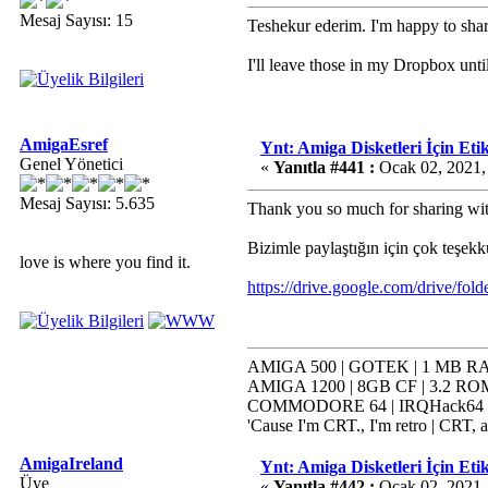
Mesaj Sayısı: 15
Teshekur ederim. I'm happy to sha
I'll leave those in my Dropbox unti
AmigaEsref
Ynt: Amiga Disketleri İçin Etik
Genel Yönetici
«
Yanıtla #441 :
Ocak 02, 2021,
Mesaj Sayısı: 5.635
Thank you so much for sharing with 
Bizimle paylaştığın için çok teşek
love is where you find it.
https://drive.google.com/dri
AMIGA 500 | GOTEK | 1 MB RAM
AMIGA 1200 | 8GB CF | 3.2 ROM
COMMODORE 64 | IRQHack64 | K
'Cause I'm CRT., I'm retro | CRT, a
AmigaIreland
Ynt: Amiga Disketleri İçin Etik
Üye
«
Yanıtla #442 :
Ocak 02, 2021,