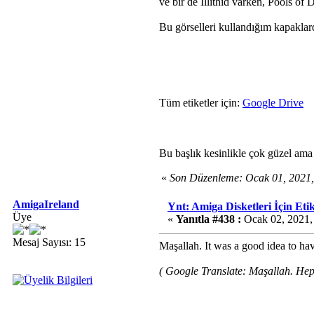
ve bir de Illithid varken, Pools of
Bu görselleri kullandığım kapaklard
Tüm etiketler için:
Google Drive
Bu başlık kesinlikle çok güzel ama
«
Son Düzenleme: Ocak 01, 2021,
AmigaIreland
Ynt: Amiga Disketleri İçin Etik
Üye
«
Yanıtla #438 :
Ocak 02, 2021,
Mesaj Sayısı: 15
Maşallah. It was a good idea to hav
( Google Translate: Maşallah. Heps