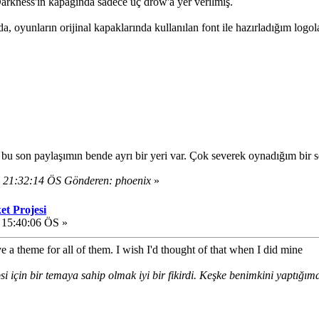
 Darkness'ın kapağında sadece üç drow'a yer verilmiş.
a, oyunların orijinal kapaklarında kullanılan font ile hazırladığım logo
 bu son paylaşımın bende ayrı bir yeri var. Çok severek oynadığım bir s
 21:32:14 ÖS Gönderen: phoenix
»
et Projesi
 15:40:06 ÖS »
e a theme for all of them. I wish I'd thought of that when I did mine
i için bir temaya sahip olmak iyi bir fikirdi. Keşke benimkini yaptı