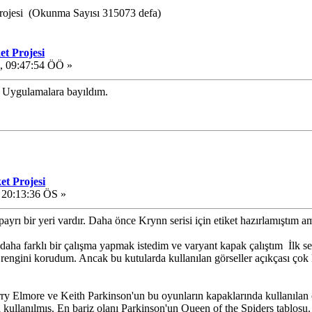
Projesi (Okunma Sayısı 315073 defa)
et Projesi
, 09:47:54 ÖÖ »
m. Uygulamalara bayıldım.
et Projesi
 20:13:36 ÖS »
rı bir yeri vardır. Daha önce Krynn serisi için etiket hazırlamıştım am
 daha farklı bir çalışma yapmak istedim ve varyant kapak çalıştım
İlk se
u' rengini korudum. Ancak bu kutularda kullanılan görseller açıkçası çok k
rry Elmore ve Keith Parkinson'un bu oyunların kapaklarında kullanılan ori
 kullanılmış. En bariz olanı Parkinson'un Queen of the Spiders tablosu. 