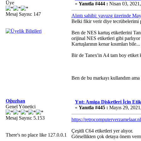
Üye
«
Yanıtla #444 :
Nisan 03, 2021,
Mesaj Sayısı: 147
Alıntı sahibi: yavuzg üzerinde Ma
Belki fikir verir diye tecrübelerimi
Ben de NES kartuş etiketlerini Tan
orijinal NES etiketleri gibi parlıy
Kartuşlarının kenar kısımları bile...
Bir de Tanex'in A4 tam boy etiket 
Ben de bu markayı kullandım ama l
Oğuzhan
Ynt: Amiga Disketleri İçin Etik
Genel Yönetici
«
Yanıtla #445 :
Mayıs 29, 2021
Mesaj Sayısı: 5.153
https://retrocomputerverzamelaar.nl
Çeşitli C64 etiketleri yer alıyor.
There's no place like 127.0.0.1
Görsellikten çok detaya önem verm