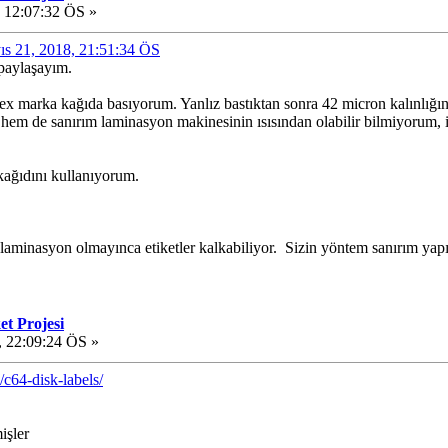
 12:07:32 ÖS »
yıs 21, 2018, 21:51:34 ÖS
 paylaşayım.
ex marka kağıda basıyorum. Yanlız bastıktan sonra 42 micron kalınlığın
or hem de sanırım laminasyon makinesinin ısısından olabilir bilmiyorum, 
kağıdını kullanıyorum.
aminasyon olmayınca etiketler kalkabiliyor. Sizin yöntem sanırım yapı
et Projesi
, 22:09:24 ÖS »
/c64-disk-labels/
işler