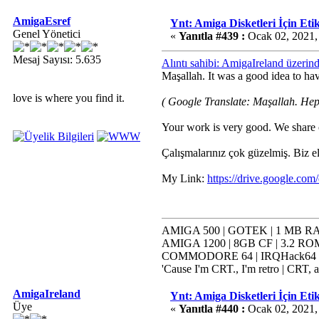
AmigaEsref
Ynt: Amiga Disketleri İçin Etik
Genel Yönetici
«
Yanıtla #439 :
Ocak 02, 2021,
Mesaj Sayısı: 5.635
Alıntı sahibi: AmigaIreland üzeri
Maşallah. It was a good idea to hav
love is where you find it.
( Google Translate: Maşallah. Heps
Your work is very good. We share ou
Çalışmalarınız çok güzelmiş. Biz e
My Link:
https://drive.google.
AMIGA 500 | GOTEK | 1 MB RAM
AMIGA 1200 | 8GB CF | 3.2 ROM
COMMODORE 64 | IRQHack64 | K
'Cause I'm CRT., I'm retro | CRT, a
AmigaIreland
Ynt: Amiga Disketleri İçin Etik
Üye
«
Yanıtla #440 :
Ocak 02, 2021,