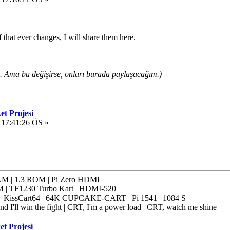
 that ever changes, I will share them here.
. Ama bu değişirse, onları burada paylaşacağım.)
et Projesi
 17:41:26 ÖS »
 | 1.3 ROM | Pi Zero HDMI
 | TF1230 Turbo Kart | HDMI-520
issCart64 | 64K CUPCAKE-CART | Pi 1541 | 1084 S
nd I'll win the fight | CRT, I'm a power load | CRT, watch me shine
et Projesi