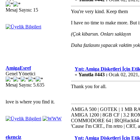
Mesaj Sayısı: 15
You're very kind. Keep them
I have no time to make more. But if
(Çok kibarsın. Onları saklayın
Daha fazlasını yapacak vaktim yok
AmigaEsref
Ynt: Amiga Disketleri İçin Etik
Genel Yönetici
«
Yanıtla #443 :
Ocak 02, 2021,
Mesaj Sayısı: 5.635
Thank you for all.
love is where you find it.
AMIGA 500 | GOTEK | 1 MB RAM
AMIGA 1200 | 8GB CF | 3.2 ROM
COMMODORE 64 | IRQHack64 | K
'Cause I'm CRT., I'm retro | CRT, a
ekenciz
Ynt: Amiga Disketleri İçin Etik