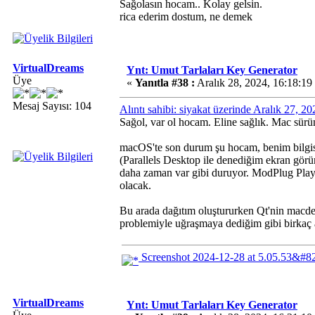
Sağolasın hocam.. Kolay gelsin.
rica ederim dostum, ne demek
VirtualDreams
Ynt: Umut Tarlaları Key Generator
Üye
«
Yanıtla #38 :
Aralık 28, 2024, 16:18:19
Mesaj Sayısı: 104
Alıntı sahibi: siyakat üzerinde Aralık 27, 2
Sağol, var ol hocam. Eline sağlık. Mac sürü
macOS'te son durum şu hocam, benim bilgisa
(Parallels Desktop ile denediğim ekran görü
daha zaman var gibi duruyor. ModPlug Pla
olacak.
Bu arada dağıtım oluştururken Qt'nin macde
problemiyle uğraşmaya dediğim gibi birkaç 
Screenshot 2024-12-28 at 5.05.53&#8
VirtualDreams
Ynt: Umut Tarlaları Key Generator