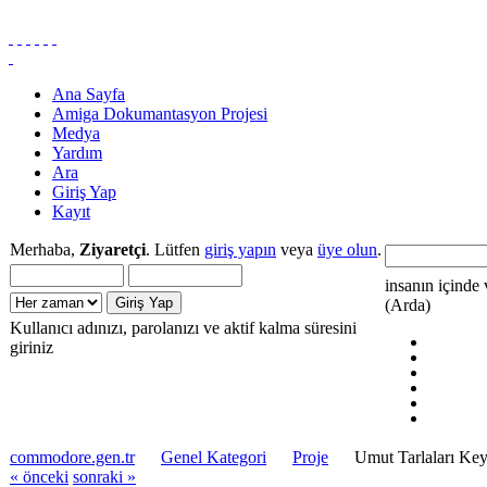
Ana Sayfa
Amiga Dokumantasyon Projesi
Medya
Yardım
Ara
Giriş Yap
Kayıt
Merhaba,
Ziyaretçi
. Lütfen
giriş yapın
veya
üye olun
.
insanın içinde 
(Arda)
Kullanıcı adınızı, parolanızı ve aktif kalma süresini
giriniz
commodore.gen.tr
Genel Kategori
Proje
Umut Tarlaları Ke
« önceki
sonraki »