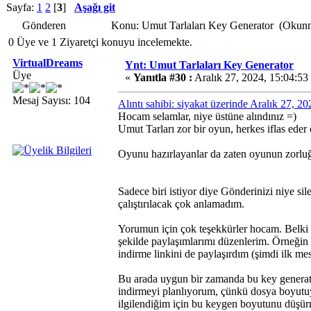
Sayfa:
1
2
[
3
]
Aşağı git
Gönderen
Konu: Umut Tarlaları Key Generator (Okunm
0 Üye ve 1 Ziyaretçi konuyu incelemekte.
VirtualDreams
Ynt: Umut Tarlaları Key Generator
Üye
«
Yanıtla #30 :
Aralık 27, 2024, 15:04:53
Mesaj Sayısı: 104
Alıntı sahibi: siyakat üzerinde Aralık 27, 2
Hocam selamlar, niye üstüne alındınız =)
Umut Tarları zor bir oyun, herkes iflas ede
Oyunu hazırlayanlar da zaten oyunun zorluğ
Sadece biri istiyor diye Gönderinizi niye sile
çalıştırılacak çok anlamadım.
Yorumun için çok teşekkürler hocam. Belki 
şekilde paylaşımlarımı düzenlerim. Örneğin b
indirme linkini de paylaşırdım (şimdi ilk mes
Bu arada uygun bir zamanda bu key generato
indirmeyi planlıyorum, çünkü dosya boyutuyl
ilgilendiğim için bu keygen boyutunu düşür