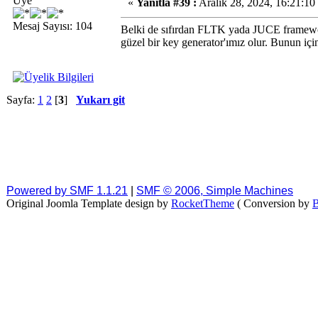
Üye
«
Yanıtla #39 :
Aralık 28, 2024, 16:21:10
Mesaj Sayısı: 104
Belki de sıfırdan FLTK yada JUCE framewor
güzel bir key generator'ımız olur. Bunun içi
Sayfa:
1
2
[
3
]
Yukarı git
Powered by SMF 1.1.21
|
SMF © 2006, Simple Machines
Original Joomla Template design by
RocketTheme
( Conversion by
B