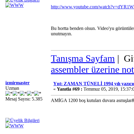
http://www.youtube.com/watch?v=dYR
Bu hortta benden olsun. Video'yu görüntüle
unutmayın.
Tanışma Sayfam
| Gi
assembler üzerine not
izmirmaster
Ynt: ZAMAN TÜNELİ 1994 yılı yazıcıo
Uzman
«
Yanıtla #69 :
Temmuz 05, 2019, 15:37:
Mesaj Sayısı: 5.385
AMİGA 1200 boş kutuları duvara asmışlar