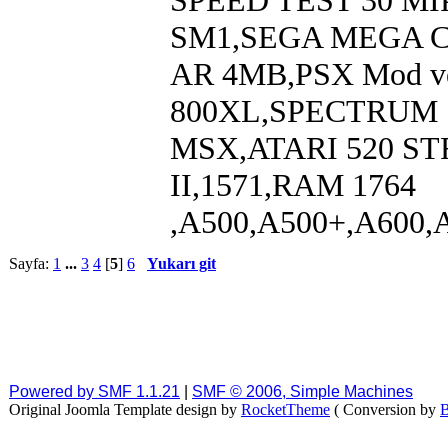
SPEED TEST 30 MI
SM1,SEGA MEGA CD,
AR 4MB,PSX Mod ve
800XL,SPECTRUM 
MSX,ATARI 520 STF
II,1571,RAM 1764
,A500,A500+,A600,
Sayfa:
1
...
3
4
[
5
]
6
Yukarı git
Powered by SMF 1.1.21
|
SMF © 2006, Simple Machines
Original Joomla Template design by
RocketTheme
( Conversion by
B