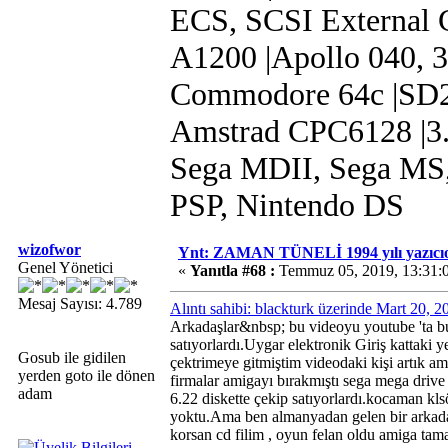
ECS, SCSI External 
A1200 |Apollo 040, 
Commodore 64c |SD2I
Amstrad CPC6128 |3.
Sega MDII, Sega MS,
PSP, Nintendo DS
wizofwor
Ynt: ZAMAN TÜNELİ 1994 yılı yazıcıo
Genel Yönetici
«
Yanıtla #68 :
Temmuz 05, 2019, 13:31:
Mesaj Sayısı: 4.789
Alıntı sahibi: blackturk üzerinde Mart 20, 
Arkadaşlar&nbsp; bu videoyu youtube 'ta 
satıyorlardı.Uygar elektronik Giriş kattaki
Gosub ile gidilen
çektrimeye gitmiştim videodaki kişi artık 
yerden goto ile dönen
firmalar amigayı bırakmıştı sega mega driv
adam
6.22 diskette çekip satıyorlardı.kocaman kls
yoktu.Ama ben almanyadan gelen bir arkada
korsan cd filim , oyun felan oldu amiga tamam