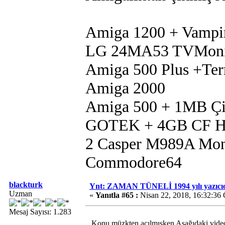
Amiga 1200 + Vampi
LG 24MA53 TVMoni
Amiga 500 Plus +Te
Amiga 2000
Amiga 500 + 1MB Çip
GOTEK + 4GB CF 
2 Casper M989A Mon
Commodore64
blackturk
Ynt: ZAMAN TÜNELİ 1994 yılı yazıcıo
Uzman
«
Yanıtla #65 :
Nisan 22, 2018, 16:32:36
Mesaj Sayısı: 1.283
Konu müzkten açılmışken Aşağıdaki videola