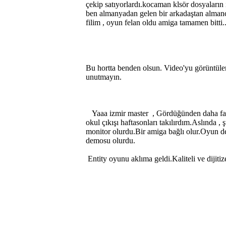
çekip satıyorlardı.kocaman klsör dosyaların
ben almanyadan gelen bir arkadaştan almanc
filim , oyun felan oldu amiga tamamen bitti..
Bu hortta benden olsun. Video'yu görüntüle
unutmayın.
Yaaa izmir master , Gördüğünden daha fazl
okul çıkışı haftasonları takılırdım.Aslında ,
monitor olurdu.Bir amiga bağlı olur.Oyun de
demosu olurdu.
Entity oyunu aklıma geldi.Kaliteli ve dijit