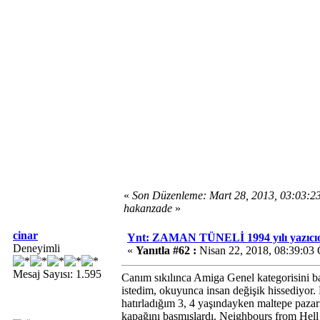
«
Son Düzenleme: Mart 28, 2013, 03:03:
hakanzade
»
cinar
Ynt: ZAMAN TÜNELİ 1994 yılı yazıcıo
Deneyimli
«
Yanıtla #62 :
Nisan 22, 2018, 08:39:03
Mesaj Sayısı: 1.595
Canım sıkılınca Amiga Genel kategorisini b
istedim, okuyunca insan değişik hissediyor
hatırladığım 3, 4 yaşındayken maltepe pazarı
kapağını basmışlardı. Neighbours from Hell 