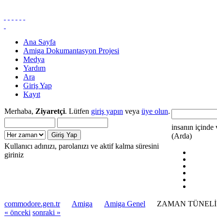
Ana Sayfa
Amiga Dokumantasyon Projesi
Medya
Yardım
Ara
Giriş Yap
Kayıt
Merhaba,
Ziyaretçi
. Lütfen
giriş yapın
veya
üye olun
.
insanın içinde 
(Arda)
Kullanıcı adınızı, parolanızı ve aktif kalma süresini
giriniz
commodore.gen.tr
Amiga
Amiga Genel
ZAMAN TÜNELİ 1994
« önceki
sonraki »