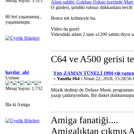
Mesaj Sayısı: 5.513
Alıntı sahibi: Gokhan Ozkan üzerinde Mart
O günleri, şimdiki ruhsuz dükkanlara tercih
80 leri yaşamamış ,
Bence tek kelimeyle bu.
yaşamamıştır.
Video da guzel
Videodaki adam 2 tane a1200 sattim diyor a
C64 ve A500 gerisi te
haydar_abi
Ynt: ZAMAN TÜNELİ 1994 yılı yazıcıo
Uzman
«
Yanıtla #64 :
Nisan 22, 2018, 15:28:56
Mesaj Sayısı: 1.732
Müzik dediniz de Deluxe Music programını 
yazıp çaldırıyordum. Bir disket doldurmuşt
İlla ki Amiga
Amiga fanatiği....
Amigalıktan çıkmış Am