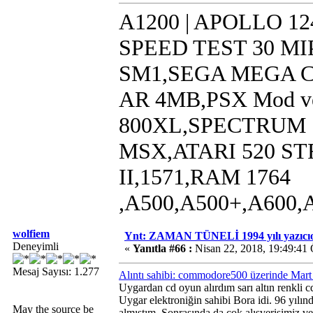
A1200 | APOLLO 12
SPEED TEST 30 MI
SM1,SEGA MEGA CD,
AR 4MB,PSX Mod ve
800XL,SPECTRUM 
MSX,ATARI 520 STF
II,1571,RAM 1764
,A500,A500+,A600,
wolfiem
Ynt: ZAMAN TÜNELİ 1994 yılı yazıcıo
Deneyimli
«
Yanıtla #66 :
Nisan 22, 2018, 19:49:41
Mesaj Sayısı: 1.277
Alıntı sahibi: commodore500 üzerinde Mart
Uygardan cd oyun alırdım sarı altın renkli c
Uygar elektroniğin sahibi Bora idi. 96 yılınd
May the source be
almıştım. Sonrasında da çok alışverişimiz v