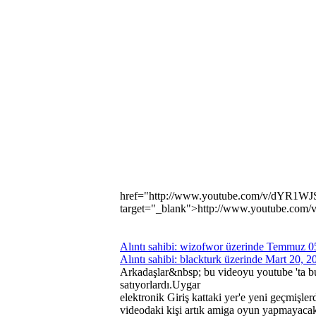
href="http://www.youtube.com/v/dYR1
target="_blank">http://www.youtube.c
Alıntı sahibi: wizofwor üzerinde Temmuz 0
Alıntı sahibi: blackturk üzerinde Mart 20, 
Arkadaşlar&nbsp; bu videoyu youtube 'ta 
satıyorlardı.Uygar
elektronik Giriş kattaki yer'e yeni geçmişl
videodaki kişi artık amiga oyun yapmayacak