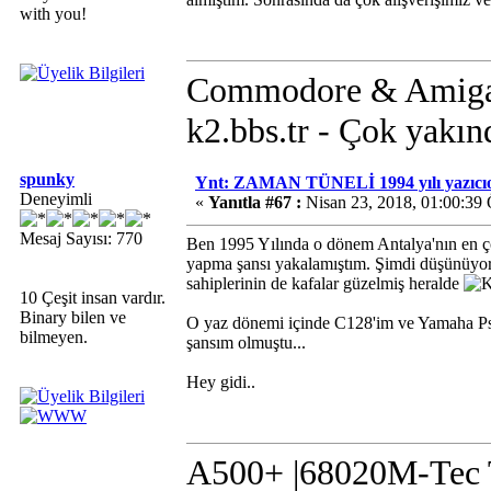
with you!
Commodore & Amiga 
k2.bbs.tr - Çok yakın
spunky
Ynt: ZAMAN TÜNELİ 1994 yılı yazıcıo
Deneyimli
«
Yanıtla #67 :
Nisan 23, 2018, 01:00:39
Mesaj Sayısı: 770
Ben 1995 Yılında o dönem Antalya'nın en ç
yapma şansı yakalamıştım. Şimdi düşünüyor
sahiplerinin de kafalar güzelmiş heralde
10 Çeşit insan vardır.
Binary bilen ve
O yaz dönemi içinde C128'im ve Yamaha Pss
bilmeyen.
şansım olmuştu...
Hey gidi..
A500+ |68020M-Tec T