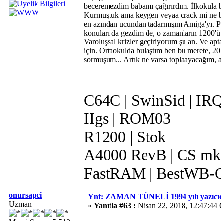
beceremezdim babamı çağırırdım. İlkokula ba
Kurmuştuk ama keygen veyaa crack mi ne bir
en azından ucundan tadarmışım Amiga'yı. Pa
konuları da gezdim de, o zamanların 1200'ü
Varoluşsal krizler geçiriyorum şu an. Ve apt
için. Ortaokulda bulaştım ben bu merete, 2
sormuşum... Artık ne varsa toplaayacağım, a
C64C | SwinSid | IR
IIgs | ROM03
R1200 | Stok
A4000 RevB | CS mk
FastRAM | BestWB-O
onursapci
Ynt: ZAMAN TÜNELİ 1994 yılı yazıcıo
Uzman
«
Yanıtla #63 :
Nisan 22, 2018, 12:47:44