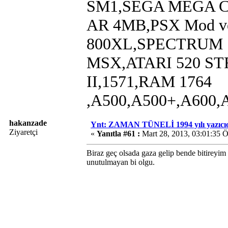
SM1,SEGA MEGA CD,
AR 4MB,PSX Mod ve
800XL,SPECTRUM 
MSX,ATARI 520 STF
II,1571,RAM 1764
,A500,A500+,A600,
hakanzade
Ynt: ZAMAN TÜNELİ 1994 yılı yazıcıo
Ziyaretçi
«
Yanıtla #61 :
Mart 28, 2013, 03:01:35 
Biraz geç olsada gaza gelip bende bitireyim 
unutulmayan bi olgu.