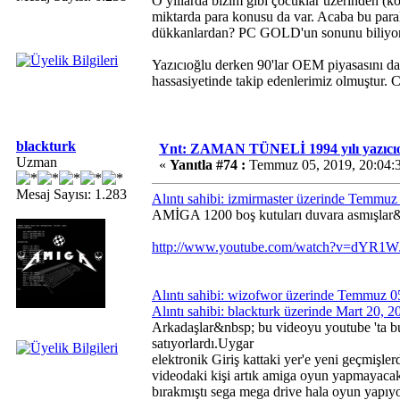
O yıllarda bizim gibi çocuklar üzerinden (k
miktarda para konusu da var. Acaba bu paral
dükkanlardan? PC GOLD'un sonunu biliyor
Yazıcıoğlu derken 90'lar OEM piyasasını da
hassasiyetinde takip edenlerimiz olmuştur.
blackturk
Ynt: ZAMAN TÜNELİ 1994 yılı yazıcıo
Uzman
«
Yanıtla #74 :
Temmuz 05, 2019, 20:04:
Mesaj Sayısı: 1.283
Alıntı sahibi: izmirmaster üzerinde Temmu
AMİGA 1200 boş kutuları duvara asmışlar
http://www.youtube.com/watch?v=dYR
Alıntı sahibi: wizofwor üzerinde Temmuz 0
Alıntı sahibi: blackturk üzerinde Mart 20, 
Arkadaşlar&nbsp; bu videoyu youtube 'ta 
satıyorlardı.Uygar
elektronik Giriş kattaki yer'e yeni geçmişl
videodaki kişi artık amiga oyun yapmayacak
bırakmıştı sega mega drive hala oyun yapıy