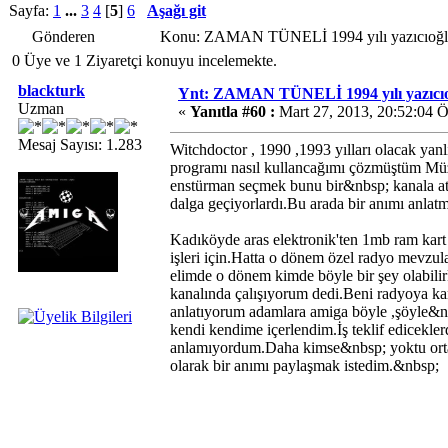
Sayfa:
1
...
3
4
[
5
]
6
Aşağı git
Gönderen
Konu: ZAMAN TÜNELİ 1994 yılı yazıcıoğlu 
0 Üye ve 1 Ziyaretçi konuyu incelemekte.
blackturk
Ynt: ZAMAN TÜNELİ 1994 yılı yazıcıo
Uzman
«
Yanıtla #60 :
Mart 27, 2013, 20:52:04 
Mesaj Sayısı: 1.283
Witchdoctor , 1990 ,1993 yılları olacak ya
programı nasıl kullancağımı çözmüştüm Müzi
enstürman seçmek bunu bir&nbsp; kanala a
dalga geçiyorlardı.Bu arada bir anımı anlatm
Kadıköyde aras elektronik'ten 1mb ram kart
işleri için.Hatta o dönem özel radyo mevzul
elimde o dönem kimde böyle bir şey olabilir
kanalında çalışıyorum dedi.Beni radyoya kan
anlatıyorum adamlara amiga böyle ,şöyle&nb
kendi kendime içerlendim.İş teklif edicek
anlamıyordum.Daha kimse&nbsp; yoktu ortalı
olarak bir anımı paylaşmak istedim.&nbsp;