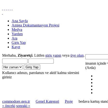
Ana Sayfa
Amiga Dokumantasyon Projesi
Medya
Yardım
Ara
Giriş Yap
Kayıt
Merhaba,
Ziyaretçi
. Lütfen
giriş yapın
veya
üye olun
.
insanın içinde 
(Arda)
Kullanıcı adınızı, parolanızı ve aktif kalma süresini
giriniz
commodore.gen.tr
Genel Kategori
Proje
bedava kartuş stan
« önceki
sonraki »