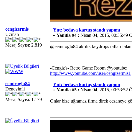
cengizermis
Ynt: bedava kartuş standı yapımı
Uzman
«
Yanıtla #4 :
Nisan 04, 2015, 00:35:49 
Mesaj Sayısı: 2.819
@eemiroglu84 akrilik keydrops rafları falan
-Cengiz's- Retro Game Room @youtube:
http://www.youtube.com/user/cengizermis1
eemiroglu84
Ynt: bedava kartuş standı yapımı
Deneyimli
«
Yanıtla #5 :
Nisan 04, 2015, 00:53:52 
Mesaj Sayısı: 1.179
Onlar bize uğramaz firma direk eczaneye gö