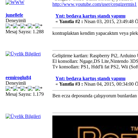
http://www.youtube.com/user/cengizermis1
june8efe
Ynt: bedava kartuş standı yapımı
Deneyimli
«
Yanıtla #2 :
Nisan 03, 2015, 23:49:48 
Mesaj Sayısı: 1.288
kontraplaktan kendim yapacaktım veya pleks
Geliştirme kartları: Raspberry Pi2, Arduin
El konsolları: Ngage,DS Lite,Nintendo 3D
Tv konsolları: PS1, Hdd'li fat PS2, Wii (S
eemiroglu84
Ynt: bedava kartuş standı yapımı
Deneyimli
«
Yanıtla #3 :
Nisan 04, 2015, 00:34:00 
Mesaj Sayısı: 1.179
Ben ecza deposunda çalışıyorum bunlardan he