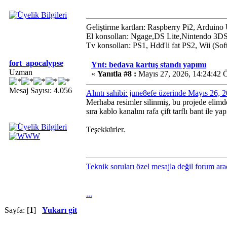
Geliştirme kartları: Raspberry Pi2, Arduin
El konsolları: Ngage,DS Lite,Nintendo 3D
Tv konsolları: PS1, Hdd'li fat PS2, Wii (S
fort_apocalypse
Ynt: bedava kartuş standı yapımı
Uzman
«
Yanıtla #8 :
Mayıs 27, 2026, 14:24:42 
Mesaj Sayısı: 4.056
Alıntı sahibi: june8efe üzerinde Mayıs 26,
Merhaba resimler silinmiş, bu projede elimd
sıra kablo kanalını rafa çift tarflı bant ile yap
Teşekkürler.
Teknik soruları özel mesajla değil forum ara
...
Sayfa: [
1
]
Yukarı git