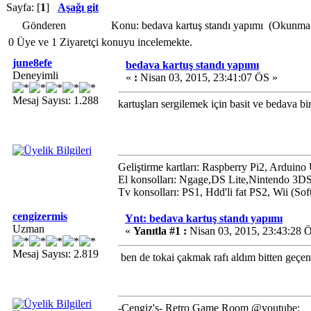
Sayfa: [
1
]
Aşağı git
Gönderen
Konu: bedava kartuş standı yapımı (Okunma 
0 Üye ve 1 Ziyaretçi konuyu incelemekte.
june8efe
bedava kartuş standı yapımı
Deneyimli
«
:
Nisan 03, 2015, 23:41:07 ÖS »
Mesaj Sayısı: 1.288
kartuşları sergilemek için basit ve bedava b
Geliştirme kartları: Raspberry Pi2, Arduin
El konsolları: Ngage,DS Lite,Nintendo 3D
Tv konsolları: PS1, Hdd'li fat PS2, Wii (S
cengizermis
Ynt: bedava kartuş standı yapımı
Uzman
«
Yanıtla #1 :
Nisan 03, 2015, 23:43:28 
Mesaj Sayısı: 2.819
ben de tokai çakmak rafı aldım bitten geçen
-Cengiz's- Retro Game Room @youtube: