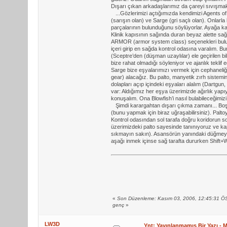
Dışarı çıkan arkadaşlarımız da çareyi sıvışmakt
...Gözlerimizi açtığımızda kendimizi Agents of
(sarışın olan) ve Sarge (gri saçlı olan). Onl
parçalarının bulunduğunu söylüyorlar. Ayağa kal
Klinik kapısının sağında duran beyaz alette sağl
ARMOR (armor system class) seçenekleri bulun
içeri girip en sağda kontrol odasına varalım. 
(Sceptre’den (düşman uzaylılar) ele geçirilen bi
bize rahat olmadığı söyleniyor ve ajanlık teklif 
Sarge bize eşyalarımızı vermek için cephaneliğ
gear) alacağız. Bu palto, manyetik zırh sistemi
dolapları açıp içindeki eşyaları alalım (Dartgu
var: Aldığımız her eşya üzerimizde ağırlık yapı
konuşalım. Ona Blowfish’i nasıl bulabileceğimizi
Şimdi karargahtan dışarı çıkma zamanı... Boşlu
(bunu yapmak için biraz uğraşabilirsiniz). Palt
Kontrol odasından sol tarafa doğru koridorun 
üzerimizdeki palto sayesinde tanınıyoruz ve kap
sıkmayın sakın). Asansörün yanındaki düğmeye 
aşağı inmek içinse sağ tarafta dururken Shift+
«
Son Düzenleme: Kasım 03, 2006, 12:45:31 Ö
genç
»
LW3D
Ynt: Yayınlanmamış Bir Yazı - M