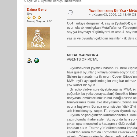
0 Üye ve 1 Ziyaretçi konuyu incelemekte.
Daima Genç
Yayınlanmamış Bir Yazı - Metal
Üye
«
:
Kasım 03, 2006, 12:43:46 ÖS
Mesaj Sayısı: 240
C64 Türkiye dergisinin 4. sayısı (Şubat'04) içi
oyun olarak yeni çıkan Metal Warrior 4'ü seçm
sayıya koymayı düşünüyordum ama 4. sayının s
yazısı ve oyundan çaldığım resimler - ilk def
METAL WARRIOR 4
AGENTS OF METAL
Oyunseverler joystick başına! Bu belki klişeleş
hâlâ güzel oyunlar çıkmaya devam ediyor. Biz 
Sizlere tanıtacağımız ilk oyun, Covert Bitops’
MW4, eylül ayı içerisinde çıktı ve çıkar çıkma
çok kaliteli bir oyun.
Bir action/adventure diyebileceğimiz MW4, iki 
çoğunluk bu yolla oynayacaktır) öncelikle bilme
dosyasını emülatörünüzün bulunduğu dizine açt
bilmiyorsanız bunu .exe dosyasının üzerine sür
oyuna başlayın. Burada oyun sizden “disk 2”yi 
adlı ikinci dosyayı seçin. F1 ve yes diyerek oy
Oyuna başladığınızda kahramanlarımızı konuşur
çağırdığından habersizler. Siz oyunda Ian’ı yön
çıkan uçan nesneleri arkadaşımız öldürecekti
kapıdan çıkın. Tekrar yürüdükten sonra kapıdan 
çaldıktan sonra tam da Tormentor çalacakken (ka
gideriz. Odanın sağından devam edip çıkalım. Am