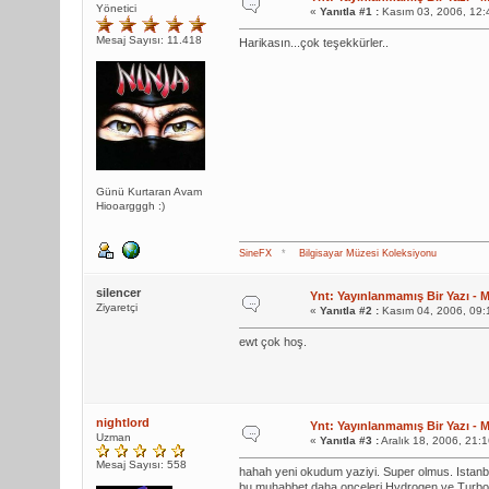
Yönetici
«
Yanıtla #1 :
Kasım 03, 2006, 12:
Mesaj Sayısı: 11.418
Harikasın...çok teşekkürler..
Günü Kurtaran Avam
Hiooargggh :)
SineFX
*
Bilgisayar Müzesi Koleksiyonu
silencer
Ynt: Yayınlanmamış Bir Yazı - M
Ziyaretçi
«
Yanıtla #2 :
Kasım 04, 2006, 09:
ewt çok hoş.
nightlord
Ynt: Yayınlanmamış Bir Yazı - M
Uzman
«
Yanıtla #3 :
Aralık 18, 2006, 21:
Mesaj Sayısı: 558
hahah yeni okudum yaziyi. Super olmus. Istanb
bu muhabbet daha onceleri Hydrogen ve Turbo