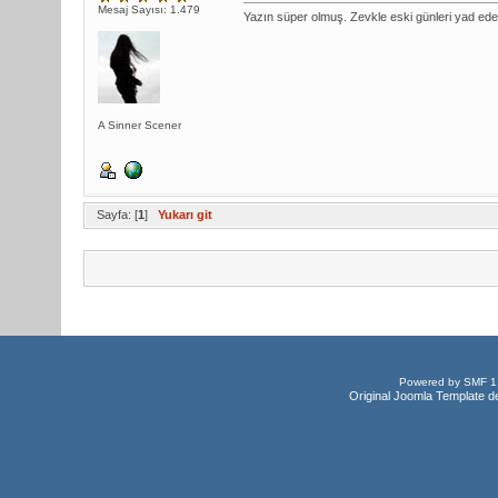
Mesaj Sayısı: 1.479
Yazın süper olmuş. Zevkle eski günleri yad e
A Sinner Scener
Sayfa: [
1
]
Yukarı git
Powered by SMF 1
Original Joomla Template d