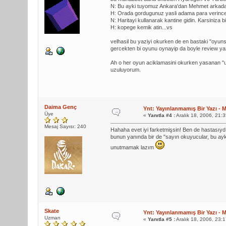
N: Bu ayki tuyomuz Ankara'dan Mehmet arkada
H: Orada gordugunuz yasli adama para verince 
N: Haritayi kullanarak kantine gidin. Karsiniza 
H: kopege kemik atin...vs
velhasil bu yaziyi okurken de en bastaki "oyunse
gercekten bi oyunu oynayip da boyle review ya
Ah o her oyun aciklamasini okurken yasanan "uuu
uzuluyorum.
Daima Genç
Ynt: Yayınlanmamış Bir Yazı - M
Üye
«
Yanıtla #4 :
Aralık 18, 2006, 21:
Mesaj Sayısı: 240
Hahaha evet iyi farketmişsin! Ben de hastasıydı
bunun yanında bir de "sayın okuyucular, bu ayk
unutmamak lazım
Skate
Ynt: Yayınlanmamış Bir Yazı - M
Uzman
«
Yanıtla #5 :
Aralık 18, 2006, 23: