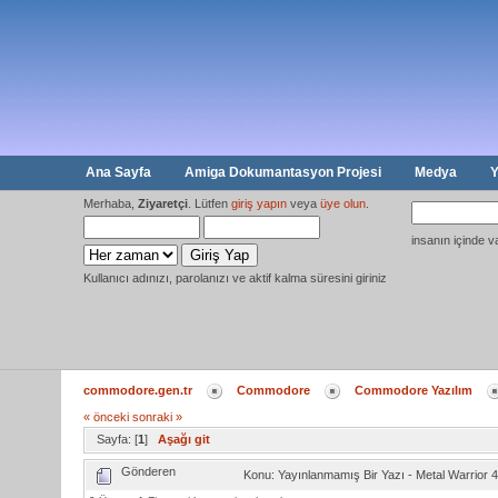
Ana Sayfa
Amiga Dokumantasyon Projesi
Medya
Y
Merhaba,
Ziyaretçi
. Lütfen
giriş yapın
veya
üye olun
.
insanın içinde v
Kullanıcı adınızı, parolanızı ve aktif kalma süresini giriniz
commodore.gen.tr
Commodore
Commodore Yazılım
« önceki
sonraki »
Sayfa: [
1
]
Aşağı git
Gönderen
Konu: Yayınlanmamış Bir Yazı - Metal Warrior