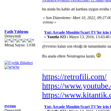
JAMMA-system-/141663388712?hash=it
bu arada bu kablo ati kartlara uygun nvidia 
«
Son Düzenleme: Mart 10, 2022, 09:27:
evreno
»
Fatih Yıldırım
Ynt: Arcade Monitör/Scart TV'ler i
Deneyimli
«
Yanıtla #23 :
Mayıs 13, 2016, 13:43:46
Mesaj Sayısı: 1.038
@evreno kalan son eksiği de tamamladın san
Bu arada ellere Neutrogena lazım.
https://retrofili.com/
https://www.youtube.
https://www.kitantik
evreno
Ynt: Arcade Monitör/Scart TV'ler i
Deneyimli