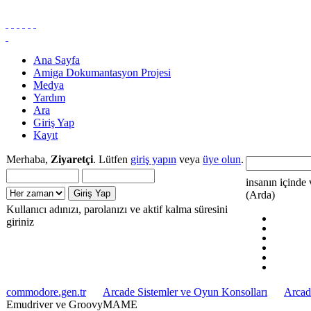
Ana Sayfa
Amiga Dokumantasyon Projesi
Medya
Yardım
Ara
Giriş Yap
Kayıt
Merhaba,
Ziyaretçi
. Lütfen
giriş yapın
veya
üye olun
.
insanın içinde 
(Arda)
Kullanıcı adınızı, parolanızı ve aktif kalma süresini
giriniz
commodore.gen.tr
Arcade Sistemler ve Oyun Konsolları
Arcad
Emudriver ve GroovyMAME