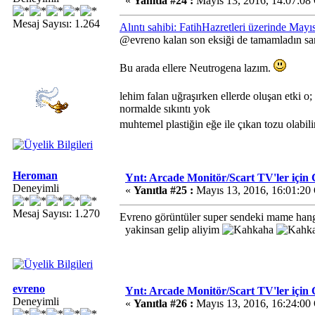
«
Yanıtla #24 :
Mayıs 13, 2016, 14:07:08
Mesaj Sayısı: 1.264
Alıntı sahibi: FatihHazretleri üzerinde May
@evreno kalan son eksiği de tamamladın san
Bu arada ellere Neutrogena lazım.
lehim falan uğraşırken ellerde oluşan etki o
normalde sıkıntı yok
muhtemel plastiğin eğe ile çıkan tozu olabil
Heroman
Ynt: Arcade Monitör/Scart TV'ler i
Deneyimli
«
Yanıtla #25 :
Mayıs 13, 2016, 16:01:20
Mesaj Sayısı: 1.270
Evreno görüntüler super sendeki mame hang
yakinsan gelip aliyim
evreno
Ynt: Arcade Monitör/Scart TV'ler i
Deneyimli
«
Yanıtla #26 :
Mayıs 13, 2016, 16:24:00