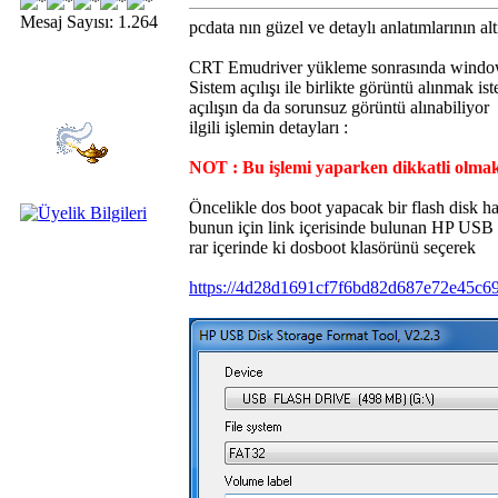
Mesaj Sayısı: 1.264
pcdata nın güzel ve detaylı anlatımlarının a
CRT Emudriver yükleme sonrasında windows
Sistem açılışı ile birlikte görüntü alınmak is
açılışın da da sorunsuz görüntü alınabiliyor
ilgili işlemin detayları :
NOT : Bu işlemi yaparken dikkatli olmak 
Öncelikle dos boot yapacak bir flash disk ha
bunun için link içerisinde bulunan HP USB 
rar içerinde ki dosboot klasörünü seçerek
https://4d28d1691cf7f6bd82d687e72e45