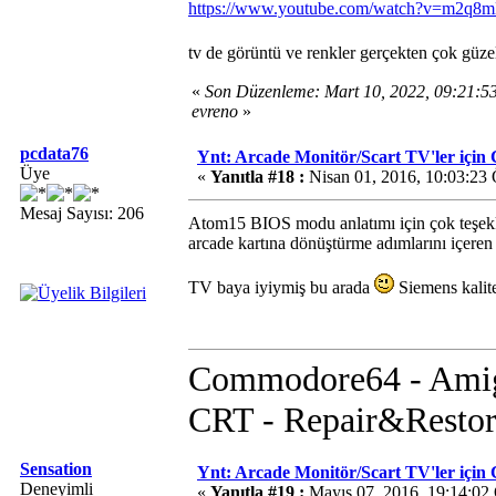
https://www.youtube.com/watch?v=m2q8
tv de görüntü ve renkler gerçekten çok güz
«
Son Düzenleme: Mart 10, 2022, 09:21:
evreno
»
pcdata76
Ynt: Arcade Monitör/Scart TV'ler i
Üye
«
Yanıtla #18 :
Nisan 01, 2016, 10:03:23
Mesaj Sayısı: 206
Atom15 BIOS modu anlatımı için çok teşek
arcade kartına dönüştürme adımlarını içere
TV baya iyiymiş bu arada
Siemens kalit
Commodore64 - Amig
CRT - Repair&Restor
Sensation
Ynt: Arcade Monitör/Scart TV'ler i
Deneyimli
«
Yanıtla #19 :
Mayıs 07, 2016, 19:14:02