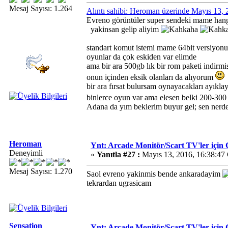
Mesaj Sayısı: 1.264
Alıntı sahibi: Heroman üzerinde Mayıs 13,
Evreno görüntüler super sendeki mame hang
yakinsan gelip aliyim
standart komut istemi mame 64bit versiyon
oyunlar da çok eskiden var elimde
ama bir ara 500gb lık bir rom paketi indirmi
onun içinden eksik olanları da alıyorum
bir ara fırsat bulursam oynayacakları ayıkl
binlerce oyun var ama elesen belki 200-30
Adana da yım beklerim buyur gel; sen nerd
Heroman
Ynt: Arcade Monitör/Scart TV'ler i
Deneyimli
«
Yanıtla #27 :
Mayıs 13, 2016, 16:38:47
Mesaj Sayısı: 1.270
Saol evreno yakinmis bende ankaradayim
tekrardan ugrasicam
Sensation
Ynt: Arcade Monitör/Scart TV'ler i