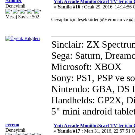
AmonR
Ynt: Arcade Monitör/Scart TV'ler i
Deneyimli
«
Yanıtla #16 :
Ocak 29, 2016, 14:14:56 
Mesaj Sayısı: 502
Cevaplar için teşekkürler @Heroman ve @
Sinclair: ZX Spectru
Sega: Saturn, Dreamc
Microsoft: XBOX
Sony: PS1, PSP ve s
Nintendo: GBA, DS L
Handhelds: GP2X, D
5" mini android table
evreno
Ynt: Arcade Monitör/Scart TV'ler i
Deneyimli
«
Yanıtla #17 :
Mart 31, 2016, 22:57:51 