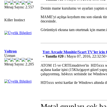
Mesaj Sayısı: 2.557
Demin mame kurulumu ve ayarları yaptım o
MAME'yi açılışa koydum mu son olarak tüm
Killer Instinct
öncesinde.
Görüntüyü ekrana tam oturtmak için mame.in
Voltron
Ynt: Arcade Monitör/Scart TV'ler i
Uzman
«
Yanıtla #20 :
Mayıs 07, 2016, 22:32:50
Mesaj Sayısı: 2.205
ATOM 15 ve CRTEmudriver'in HD5xxx seris
açılana kadar işini (15Khz)gayet güzel yapı
çalışıyormuş. hd4xxx serisinde ise Windows
HD5xxx serisi kartlar ile Windows altında d
Metal grupları çok ba