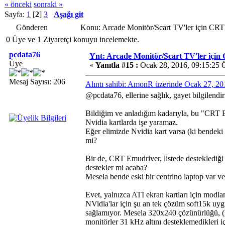
« önceki
sonraki »
Sayfa:
1
[
2
]
3
Aşağı git
Gönderen
Konu: Arcade Monitör/Scart TV'ler için 
0 Üye ve 1 Ziyaretçi konuyu incelemekte.
pcdata76
Ynt: Arcade Monitör/Scart TV'ler i
Üye
«
Yanıtla #15 :
Ocak 28, 2016, 09:15:25
Mesaj Sayısı: 206
Alıntı sahibi: AmonR üzerinde Ocak 27, 2
@pcdata76, ellerine sağlık, gayet bilgilendir
Bildiğim ve anladığım kadarıyla, bu "CRT Em
Nvidia kartlarda işe yaramaz.
Eğer elimizde Nvidia kart varsa (ki bendek
mi?
Bir de, CRT Emudriver, listede desteklediği b
destekler mi acaba?
Mesela bende eski bir centrino laptop var v
Evet, yalnızca ATI ekran kartları için modla
NVidia'lar için şu an tek çözüm soft15k uy
sağlamıyor. Mesela 320x240 çözünürlüğü, 
monitörler 31 kHz altını desteklemedikleri i