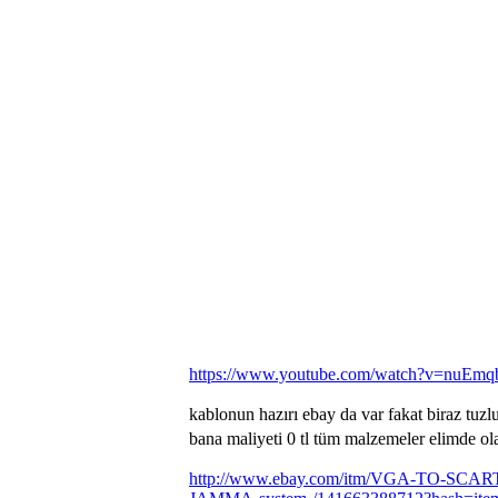
https://www.youtube.com/watch?v=nuEmq
kablonun hazırı ebay da var fakat biraz tuz
bana maliyeti 0 tl tüm malzemeler elimde o
http://www.ebay.com/itm/VGA-TO-