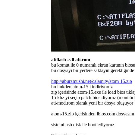
atiflash -s 0 ati.rom
bu komut ile 0 numaralı ekran kartının biosu
bu dosyayı bir yerlere saklayın gerektiğinde 
http://aburamushi.net/calamity/atom-15.zip
bu linkden atom-15 i indiriyoruz
zip içerisinde atom-15.exe ile load bios tıkl
15 khz yi seçip patch bios diyoruz (monitörün
ati-mod.rom olarak yeni bir dosya oluşuyor
atom-15.zip içerisinden lbios.com dosyasın
sistemi usb disk ile boot ediyoruz