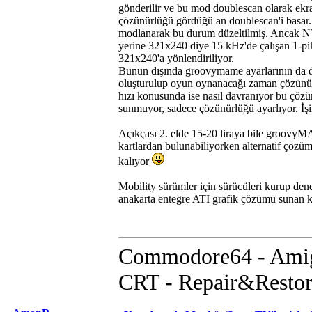
gönderilir ve bu mod doublescan olarak ekra
çözünürlüğü gördüğü an doublescan'i basar.
modlanarak bu durum düzeltilmiş. Ancak NV
yerine 321x240 diye 15 kHz'de çalışan 1-pi
321x240'a yönlendiriliyor.
Bunun dışında groovymame ayarlarının da dah
oluşturulup oyun oynanacağı zaman çözünürlü
hızı konusunda ise nasıl davranıyor bu çö
sunmuyor, sadece çözünürlüğü ayarlıyor. İş
Açıkçası 2. elde 15-20 liraya bile groovy
kartlardan bulunabiliyorken alternatif çöz
kalıyor
Mobility sürümler için sürücüleri kurup de
anakarta entegre ATI grafik çözümü sunan k
Commodore64 - Amig
CRT - Repair&Restor