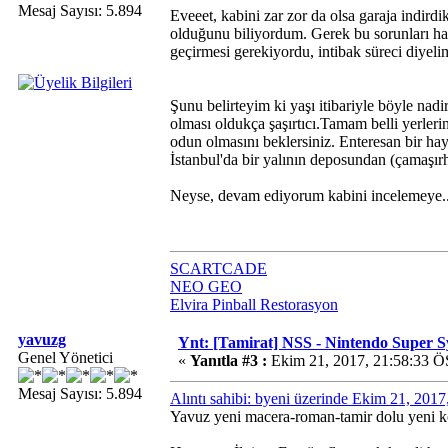
Mesaj Sayısı: 5.894
Eveeet, kabini zar zor da olsa garaja indird
olduğunu biliyordum. Gerek bu sorunları ha
geçirmesi gerekiyordu, intibak süreci diyel
Şunu belirteyim ki yaşı itibariyle böyle nad
olması oldukça şaşırtıcı.Tamam belli yerleri
odun olmasını beklersiniz. Enteresan bir hay
İstanbul'da bir yalının deposundan (çamaşırh
Neyse, devam ediyorum kabini incelemeye..
SCARTCADE
NEO GEO
Elvira Pinball Restorasyon
yavuzg
Ynt: [Tamirat] NSS - Nintendo Super 
Genel Yönetici
«
Yanıtla #3 :
Ekim 21, 2017, 21:58:33 Ö
Mesaj Sayısı: 5.894
Alıntı sahibi: byeni üzerinde Ekim 21, 201
Yavuz yeni macera-roman-tamir dolu yeni k