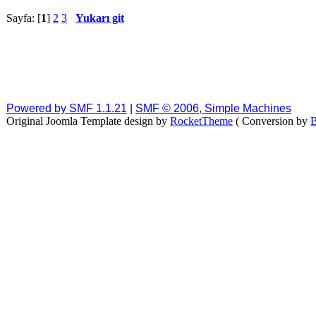
Sayfa: [
1
]
2
3
Yukarı git
Powered by SMF 1.1.21
|
SMF © 2006, Simple Machines
Original Joomla Template design by
RocketTheme
( Conversion by
B