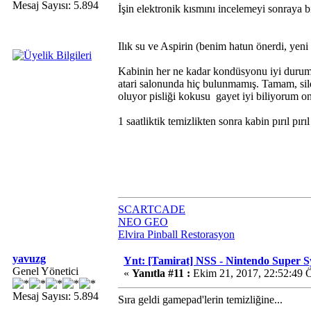
Mesaj Sayısı: 5.894
İşin elektronik kısmını incelemeyi sonraya 
Ilık su ve Aspirin (benim hatun önerdi, yeni t
Kabinin her ne kadar kondüsyonu iyi durumda 
atari salonunda hiç bulunmamış. Tamam, sild
oluyor pisliği kokusu
gayet iyi biliyorum on
1 saatliktik temizlikten sonra kabin pırıl pırı
SCARTCADE
NEO GEO
Elvira Pinball Restorasyon
yavuzg
Ynt: [Tamirat] NSS - Nintendo Super 
Genel Yönetici
«
Yanıtla #11 :
Ekim 21, 2017, 22:52:49 
Mesaj Sayısı: 5.894
Sıra geldi gamepad'lerin temizliğine...