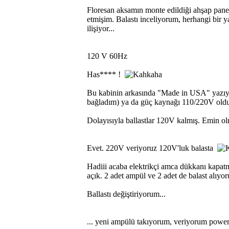
Floresan aksamın monte edildiği ahşap pane
etmişim. Balastı inceliyorum, herhangi bir 
ilişiyor...
120 V 60Hz
Has**** !
Bu kabinin arkasında "Made in USA" yazıyor
bağladım) ya da güç kaynağı 110/220V olduğ
Dolayısıyla ballastlar 120V kalmış. Emin ol
Evet. 220V veriyoruz 120V'luk balasta
Hadiii acaba elektrikçi amca dükkanı kapat
açık. 2 adet ampül ve 2 adet de balast alıyo
Ballastı değiştiriyorum...
... yeni ampülü takıyorum, veriyorum power