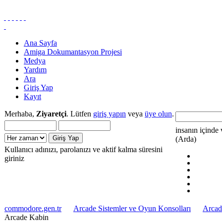
Ana Sayfa
Amiga Dokumantasyon Projesi
Medya
Yardım
Ara
Giriş Yap
Kayıt
Merhaba,
Ziyaretçi
. Lütfen
giriş yapın
veya
üye olun
.
insanın içinde 
(Arda)
Kullanıcı adınızı, parolanızı ve aktif kalma süresini
giriniz
commodore.gen.tr
Arcade Sistemler ve Oyun Konsolları
Arcad
Arcade Kabin