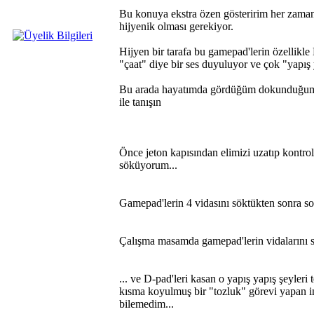
Bu konuya ekstra özen gösteririm her zaman
hijyenik olması gerekiyor.
Hijyen bir tarafa bu gamepad'lerin özellikle 
"çaat" diye bir ses duyuluyor ve çok "yapış 
Bu arada hayatımda gördüğüm dokunduğum
ile tanışın
Önce jeton kapısından elimizi uzatıp kontrol 
söküyorum...
Gamepad'lerin 4 vidasını söktükten sonra s
Çalışma masamda gamepad'lerin vidalarını s
... ve D-pad'leri kasan o yapış yapış şeyler
kısma koyulmuş bir "tozluk" görevi yapan i
bilemedim...