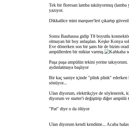
Tek bir floresan lamba takılıyormuş (lamba
yazıyor.
Dikkatlice mini marquee'leri çıkartıp güvenl
Sonra Bauhausa gidip T8 boyutlu konnektör
olmayan bir boy anlaşılan. Keşke Konya so
Eve dönerken son bir şans bir de bizim orad
ampüllerden bir miktar varmış
s
Paşa paşa ampülün tekini yerine takıyorum
aydınlatmaya başlıyor
Bir kaç saniye içinde "plink plink" ederken 
sönüyor...
Ulan diyorum, elektrikçiye de söylenerek, k
diyorum ve starter'i değiştirip diğer ampülü
"Pat" diye o da ölüyor
Ulan diyorum kendi kendime... Acaba balast