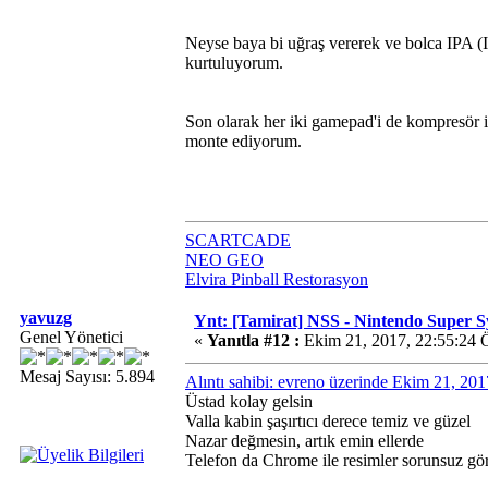
Neyse baya bi uğraş vererek ve bolca IPA (I
kurtuluyorum.
Son olarak her iki gamepad'i de kompresör il
monte ediyorum.
SCARTCADE
NEO GEO
Elvira Pinball Restorasyon
yavuzg
Ynt: [Tamirat] NSS - Nintendo Super 
Genel Yönetici
«
Yanıtla #12 :
Ekim 21, 2017, 22:55:24 
Mesaj Sayısı: 5.894
Alıntı sahibi: evreno üzerinde Ekim 21, 20
Üstad kolay gelsin
Valla kabin şaşırtıcı derece temiz ve güzel
Nazar değmesin, artık emin ellerde
Telefon da Chrome ile resimler sorunsuz g