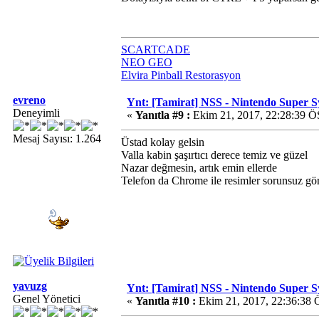
SCARTCADE
NEO GEO
Elvira Pinball Restorasyon
evreno
Ynt: [Tamirat] NSS - Nintendo Super 
Deneyimli
«
Yanıtla #9 :
Ekim 21, 2017, 22:28:39 Ö
Mesaj Sayısı: 1.264
Üstad kolay gelsin
Valla kabin şaşırtıcı derece temiz ve güzel
Nazar değmesin, artık emin ellerde
Telefon da Chrome ile resimler sorunsuz g
yavuzg
Ynt: [Tamirat] NSS - Nintendo Super 
Genel Yönetici
«
Yanıtla #10 :
Ekim 21, 2017, 22:36:38 