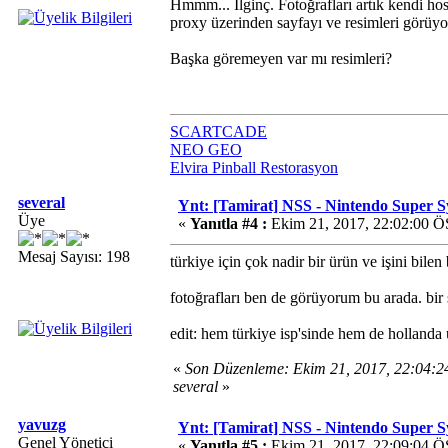
Hmmm... İlginç. Fotoğrafları artık kendi ho
proxy üzerinden sayfayı ve resimleri görüy
Başka göremeyen var mı resimleri?
SCARTCADE
NEO GEO
Elvira Pinball Restorasyon
several
Ynt: [Tamirat] NSS - Nintendo Super 
Üye
«
Yanıtla #4 :
Ekim 21, 2017, 22:02:00 Ö
Mesaj Sayısı: 198
türkiye için çok nadir bir ürün ve işini bil
fotoğrafları ben de görüyorum bu arada. bir 
edit: hem türkiye isp'sinde hem de hollanda
«
Son Düzenleme: Ekim 21, 2017, 22:04:
several
»
yavuzg
Ynt: [Tamirat] NSS - Nintendo Super 
Genel Yönetici
«
Yanıtla #5 :
Ekim 21, 2017, 22:09:04 Ö