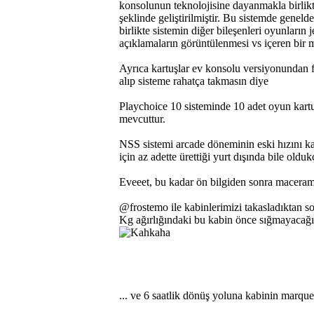
konsolunun teknolojisine dayanmakla birlikt
şeklinde geliştirilmiştir. Bu sistemde gene
birlikte sistemin diğer bileşenleri oyunların j
açıklamaların görüntülenmesi vs içeren bir 
Ayrıca kartuşlar ev konsolu versiyonundan fa
alıp sisteme rahatça takmasın diye
Playchoice 10 sisteminde 10 adet oyun kartuş
mevcuttur.
NSS sistemi arcade döneminin eski hızını ka
için az adette ürettiği yurt dışında bile olduk
Eveeet, bu kadar ön bilgiden sonra maceram
@frostemo ile kabinlerimizi takasladıktan s
Kg ağırlığındaki bu kabin önce sığmayacağ
... ve 6 saatlik dönüş yoluna kabinin marqu