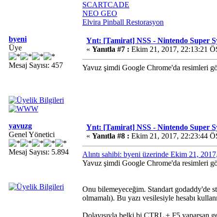
SCARTCADE
NEO GEO
Elvira Pinball Restorasyon
byeni
Ynt: [Tamirat] NSS - Nintendo Super 
Üye
«
Yanıtla #7 :
Ekim 21, 2017, 22:13:21 Ö
Mesaj Sayısı: 457
Yavuz şimdi Google Chrome'da resimleri 
yavuzg
Ynt: [Tamirat] NSS - Nintendo Super 
Genel Yönetici
«
Yanıtla #8 :
Ekim 21, 2017, 22:23:44 Ö
Mesaj Sayısı: 5.894
Alıntı sahibi: byeni üzerinde Ekim 21, 201
Yavuz şimdi Google Chrome'da resimleri 
Onu bilemeyeceğim. Standart godaddy'de st
olmamalı). Bu yazı vesilesiyle hesabı kulla
Dolayısıyla belki bi CTRL + F5 yaparsan gel