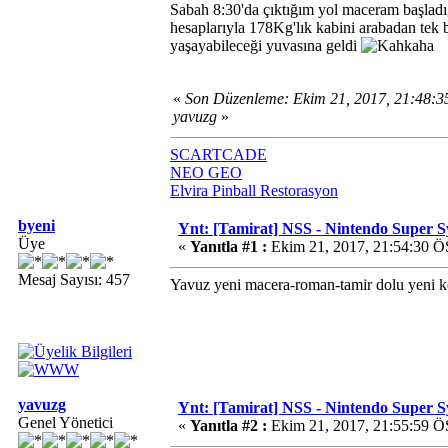
Sabah 8:30'da çıktığım yol maceram başladığ
hesaplarıyla 178Kg'lık kabini arabadan tek
yaşayabileceği yuvasına geldi
«
Son Düzenleme: Ekim 21, 2017, 21:48:
yavuzg
»
SCARTCADE
NEO GEO
Elvira Pinball Restorasyon
byeni
Ynt: [Tamirat] NSS - Nintendo Super 
Üye
«
Yanıtla #1 :
Ekim 21, 2017, 21:54:30 Ö
Mesaj Sayısı: 457
Yavuz yeni macera-roman-tamir dolu yeni k
yavuzg
Ynt: [Tamirat] NSS - Nintendo Super 
Genel Yönetici
«
Yanıtla #2 :
Ekim 21, 2017, 21:55:59 Ö