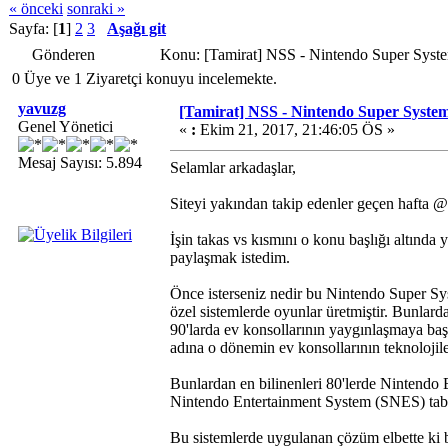
« önceki
sonraki »
Sayfa: [
1
]
2
3
Aşağı git
Gönderen
Konu: [Tamirat] NSS - Nintendo Super Syst
0 Üye ve 1 Ziyaretçi konuyu incelemekte.
yavuzg
[Tamirat] NSS - Nintendo Super Syste
Genel Yönetici
«
:
Ekim 21, 2017, 21:46:05 ÖS »
Mesaj Sayısı: 5.894
Selamlar arkadaşlar,
Siteyi yakından takip edenler geçen hafta 
İşin takas vs kısmını o konu başlığı altında
paylaşmak istedim.
Önce isterseniz nedir bu Nintendo Super Sys
özel sistemlerde oyunlar üretmiştir. Bunlar
90'larda ev konsollarının yaygınlaşmaya başla
adına o dönemin ev konsollarının teknolojile
Bunlardan en bilinenleri 80'lerde Nintendo 
Nintendo Entertainment System (SNES) taba
Bu sistemlerde uygulanan çözüm elbette ki b