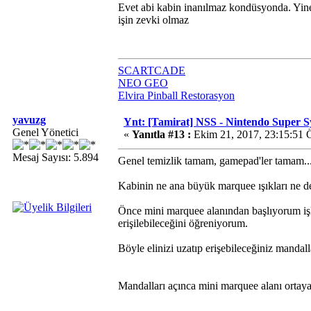
Evet abi kabin inanılmaz kondüsyonda. Yine d
işin zevki olmaz
SCARTCADE
NEO GEO
Elvira Pinball Restorasyon
yavuzg
Ynt: [Tamirat] NSS - Nintendo Super 
Genel Yönetici
«
Yanıtla #13 :
Ekim 21, 2017, 23:15:51 
Mesaj Sayısı: 5.894
Genel temizlik tamam, gamepad'ler tamam...
Kabinin ne ana büyük marquee ışıkları ne de
Önce mini marquee alanından başlıyorum işl
erişilebileceğini öğreniyorum.
Böyle elinizi uzatıp erişebileceğiniz mandalla
Mandalları açınca mini marquee alanı ortaya