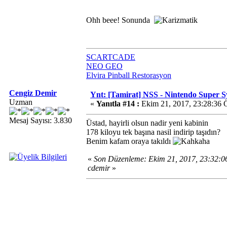
Ohh beee! Sonunda
SCARTCADE
NEO GEO
Elvira Pinball Restorasyon
Cengiz Demir
Ynt: [Tamirat] NSS - Nintendo Super 
Uzman
«
Yanıtla #14 :
Ekim 21, 2017, 23:28:36 
Mesaj Sayısı: 3.830
Üstad, hayirli olsun nadir yeni kabinin
178 kiloyu tek başına nasil indirip taşıdın?
Benim kafam oraya takıldı
«
Son Düzenleme: Ekim 21, 2017, 23:32:
cdemir
»