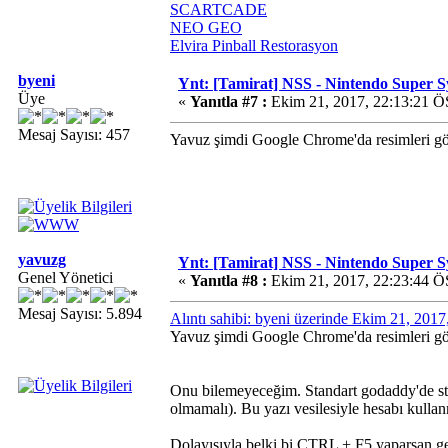
SCARTCADE
NEO GEO
Elvira Pinball Restorasyon
byeni
Ynt: [Tamirat] NSS - Nintendo Super 
Üye
«
Yanıtla #7 :
Ekim 21, 2017, 22:13:21 Ö
Mesaj Sayısı: 457
Yavuz şimdi Google Chrome'da resimleri 
yavuzg
Ynt: [Tamirat] NSS - Nintendo Super 
Genel Yönetici
«
Yanıtla #8 :
Ekim 21, 2017, 22:23:44 Ö
Mesaj Sayısı: 5.894
Alıntı sahibi: byeni üzerinde Ekim 21, 201
Yavuz şimdi Google Chrome'da resimleri 
Onu bilemeyeceğim. Standart godaddy'de st
olmamalı). Bu yazı vesilesiyle hesabı kulla
Dolayısıyla belki bi CTRL + F5 yaparsan gel