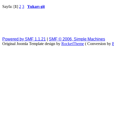
Sayfa: [
1
]
2
3
Yukarı git
Powered by SMF 1.1.21
|
SMF © 2006, Simple Machines
Original Joomla Template design by
RocketTheme
( Conversion by
B