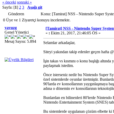
« önceki
sonraki »
Sayfa: [
1
]
2
3
Aşağı git
Gönderen
Konu: [Tamirat] NSS - Nintendo Super Syst
0 Üye ve 1 Ziyaretçi konuyu incelemekte.
yavuzg
[Tamirat] NSS - Nintendo Super Syste
Genel Yönetici
«
:
Ekim 21, 2017, 21:46:05 ÖS »
Mesaj Sayısı: 5.894
Selamlar arkadaşlar,
Siteyi yakından takip edenler geçen hafta 
İşin takas vs kısmını o konu başlığı altında
paylaşmak istedim.
Önce isterseniz nedir bu Nintendo Super Sys
özel sistemlerde oyunlar üretmiştir. Bunlar
90'larda ev konsollarının yaygınlaşmaya başla
adına o dönemin ev konsollarının teknolojile
Bunlardan en bilinenleri 80'lerde Nintendo 
Nintendo Entertainment System (SNES) taba
Bu sistemlerde uygulanan çözüm elbette ki b