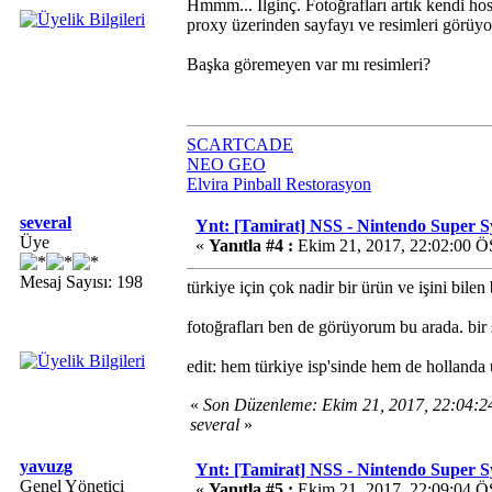
Hmmm... İlginç. Fotoğrafları artık kendi ho
proxy üzerinden sayfayı ve resimleri görüy
Başka göremeyen var mı resimleri?
SCARTCADE
NEO GEO
Elvira Pinball Restorasyon
several
Ynt: [Tamirat] NSS - Nintendo Super 
Üye
«
Yanıtla #4 :
Ekim 21, 2017, 22:02:00 Ö
Mesaj Sayısı: 198
türkiye için çok nadir bir ürün ve işini bil
fotoğrafları ben de görüyorum bu arada. bir 
edit: hem türkiye isp'sinde hem de hollanda
«
Son Düzenleme: Ekim 21, 2017, 22:04:
several
»
yavuzg
Ynt: [Tamirat] NSS - Nintendo Super 
Genel Yönetici
«
Yanıtla #5 :
Ekim 21, 2017, 22:09:04 Ö