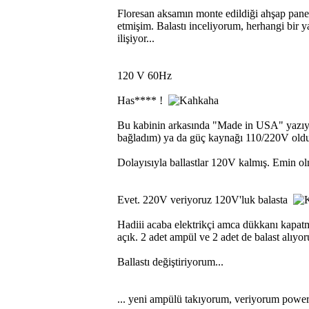
Floresan aksamın monte edildiği ahşap pane
etmişim. Balastı inceliyorum, herhangi bir 
ilişiyor...
120 V 60Hz
Has**** !
Bu kabinin arkasında "Made in USA" yazıyor
bağladım) ya da güç kaynağı 110/220V olduğ
Dolayısıyla ballastlar 120V kalmış. Emin ol
Evet. 220V veriyoruz 120V'luk balasta
Hadiii acaba elektrikçi amca dükkanı kapat
açık. 2 adet ampül ve 2 adet de balast alıyo
Ballastı değiştiriyorum...
... yeni ampülü takıyorum, veriyorum power