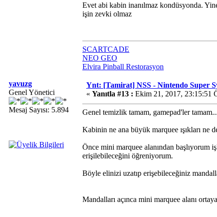
Evet abi kabin inanılmaz kondüsyonda. Yine d
işin zevki olmaz
SCARTCADE
NEO GEO
Elvira Pinball Restorasyon
yavuzg
Ynt: [Tamirat] NSS - Nintendo Super 
Genel Yönetici
«
Yanıtla #13 :
Ekim 21, 2017, 23:15:51 
Mesaj Sayısı: 5.894
Genel temizlik tamam, gamepad'ler tamam...
Kabinin ne ana büyük marquee ışıkları ne de
Önce mini marquee alanından başlıyorum işl
erişilebileceğini öğreniyorum.
Böyle elinizi uzatıp erişebileceğiniz mandalla
Mandalları açınca mini marquee alanı ortaya