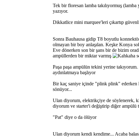
Tek bir floresan lamba takılıyormuş (lamba
yazıyor.
Dikkatlice mini marquee'leri çıkartıp güvenl
Sonra Bauhausa gidip T8 boyutlu konnektör
olmayan bir boy anlaşılan. Keşke Konya so
Eve dönerken son bir şans bir de bizim orad
ampüllerden bir miktar varmış
s
Paşa paşa ampülün tekini yerine takıyorum
aydınlatmaya başlıyor
Bir kaç saniye içinde "plink plink" ederken 
sönüyor...
Ulan diyorum, elektrikçiye de söylenerek, k
diyorum ve starter'i değiştirip diğer ampülü
"Pat" diye o da ölüyor
Ulan diyorum kendi kendime... Acaba balast