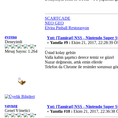
SCARTCADE
NEO GEO
Elvira Pinball Restorasyon
evreno
Ynt: [Tamirat] NSS - Nintendo Super 
Deneyimli
«
Yanıtla #9 :
Ekim 21, 2017, 22:28:39 Ö
Mesaj Sayısı: 1.264
Üstad kolay gelsin
Valla kabin şaşırtıcı derece temiz ve güzel
Nazar değmesin, artık emin ellerde
Telefon da Chrome ile resimler sorunsuz g
yavuzg
Ynt: [Tamirat] NSS - Nintendo Super 
Genel Yönetici
«
Yanıtla #10 :
Ekim 21, 2017, 22:36:38 