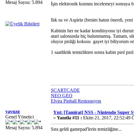
Mesaj Sayısı: 5.894
İşin elektronik kısmını incelemeyi sonraya 
Ilık su ve Aspirin (benim hatun önerdi, yeni t
Kabinin her ne kadar kondüsyonu iyi durumda 
atari salonunda hiç bulunmamış. Tamam, sild
oluyor pisliği kokusu
gayet iyi biliyorum on
1 saatliktik temizlikten sonra kabin pırıl pırı
SCARTCADE
NEO GEO
Elvira Pinball Restorasyon
yavuzg
Ynt: [Tamirat] NSS - Nintendo Super 
Genel Yönetici
«
Yanıtla #11 :
Ekim 21, 2017, 22:52:49 
Mesaj Sayısı: 5.894
Sıra geldi gamepad'lerin temizliğine...