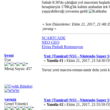
Sabah 8:30'da çıktığım yol maceram başladığ
hesaplarıyla 178Kg'lık kabini arabadan tek
yaşayabileceği yuvasına geldi
«
Son Düzenleme: Ekim 21, 2017, 21:48:
yavuzg
»
SCARTCADE
NEO GEO
Elvira Pinball Restorasyon
byeni
Ynt: [Tamirat] NSS - Nintendo Super 
Üye
«
Yanıtla #1 :
Ekim 21, 2017, 21:54:30 Ö
Mesaj Sayısı: 457
Yavuz yeni macera-roman-tamir dolu yeni k
yavuzg
Ynt: [Tamirat] NSS - Nintendo Super 
Genel Yönetici
«
Yanıtla #2 :
Ekim 21, 2017, 21:55:59 Ö