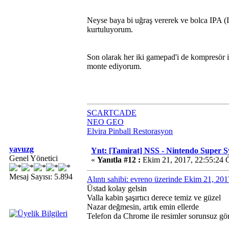
Neyse baya bi uğraş vererek ve bolca IPA (I
kurtuluyorum.
Son olarak her iki gamepad'i de kompresör il
monte ediyorum.
SCARTCADE
NEO GEO
Elvira Pinball Restorasyon
yavuzg
Ynt: [Tamirat] NSS - Nintendo Super 
Genel Yönetici
«
Yanıtla #12 :
Ekim 21, 2017, 22:55:24 
Mesaj Sayısı: 5.894
Alıntı sahibi: evreno üzerinde Ekim 21, 20
Üstad kolay gelsin
Valla kabin şaşırtıcı derece temiz ve güzel
Nazar değmesin, artık emin ellerde
Telefon da Chrome ile resimler sorunsuz g