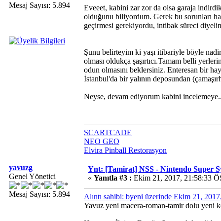
Mesaj Sayısı: 5.894
Eveeet, kabini zar zor da olsa garaja indird
olduğunu biliyordum. Gerek bu sorunları ha
geçirmesi gerekiyordu, intibak süreci diyel
Şunu belirteyim ki yaşı itibariyle böyle nad
olması oldukça şaşırtıcı.Tamam belli yerleri
odun olmasını beklersiniz. Enteresan bir hay
İstanbul'da bir yalının deposundan (çamaşırh
Neyse, devam ediyorum kabini incelemeye..
SCARTCADE
NEO GEO
Elvira Pinball Restorasyon
yavuzg
Ynt: [Tamirat] NSS - Nintendo Super 
Genel Yönetici
«
Yanıtla #3 :
Ekim 21, 2017, 21:58:33 Ö
Mesaj Sayısı: 5.894
Alıntı sahibi: byeni üzerinde Ekim 21, 201
Yavuz yeni macera-roman-tamir dolu yeni k