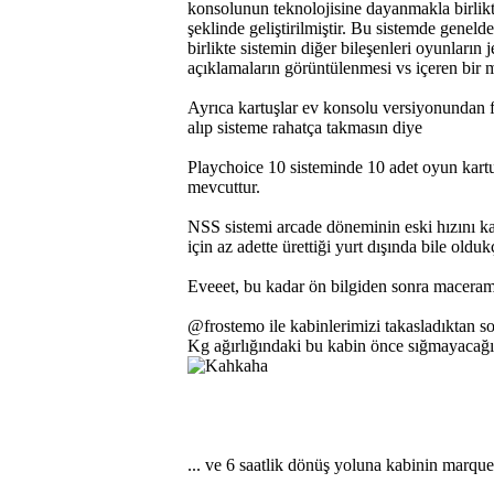
konsolunun teknolojisine dayanmakla birlikt
şeklinde geliştirilmiştir. Bu sistemde gene
birlikte sistemin diğer bileşenleri oyunların j
açıklamaların görüntülenmesi vs içeren bir 
Ayrıca kartuşlar ev konsolu versiyonundan fa
alıp sisteme rahatça takmasın diye
Playchoice 10 sisteminde 10 adet oyun kartuş
mevcuttur.
NSS sistemi arcade döneminin eski hızını ka
için az adette ürettiği yurt dışında bile olduk
Eveeet, bu kadar ön bilgiden sonra maceram
@frostemo ile kabinlerimizi takasladıktan s
Kg ağırlığındaki bu kabin önce sığmayacağ
... ve 6 saatlik dönüş yoluna kabinin marqu