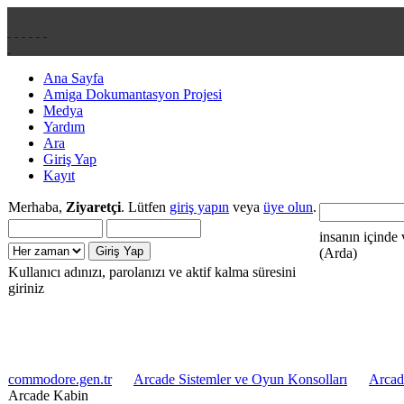
Ana Sayfa
Amiga Dokumantasyon Projesi
Medya
Yardım
Ara
Giriş Yap
Kayıt
Merhaba,
Ziyaretçi
. Lütfen
giriş yapın
veya
üye olun
.
insanın içinde 
(Arda)
Kullanıcı adınızı, parolanızı ve aktif kalma süresini
giriniz
commodore.gen.tr
Arcade Sistemler ve Oyun Konsolları
Arcad
Arcade Kabin