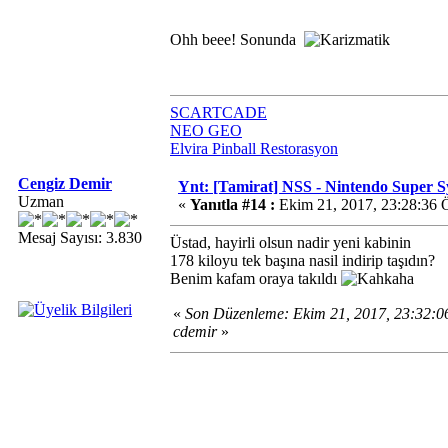
Ohh beee! Sonunda
SCARTCADE
NEO GEO
Elvira Pinball Restorasyon
Cengiz Demir
Ynt: [Tamirat] NSS - Nintendo Super 
Uzman
«
Yanıtla #14 :
Ekim 21, 2017, 23:28:36 
Mesaj Sayısı: 3.830
Üstad, hayirli olsun nadir yeni kabinin
178 kiloyu tek başına nasil indirip taşıdın?
Benim kafam oraya takıldı
«
Son Düzenleme: Ekim 21, 2017, 23:32:
cdemir
»