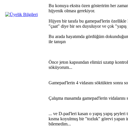
Bu konuya ekstra özen gösteririm her zaman
hijyenik olması gerekiyor.
Hijyen bir tarafa bu gamepad'lerin özellikle 
"çaat" diye bir ses duyuluyor ve çok "yapış 
Bu arada hayatımda gördüğüm dokunduğum
ile tanışın
Önce jeton kapısından elimizi uzatıp kontrol 
söküyorum...
Gamepad'lerin 4 vidasını söktükten sonra s
Çalışma masamda gamepad'lerin vidalarını s
... ve D-pad'leri kasan o yapış yapış şeyler
kısma koyulmuş bir "tozluk" görevi yapan i
bilemedim...