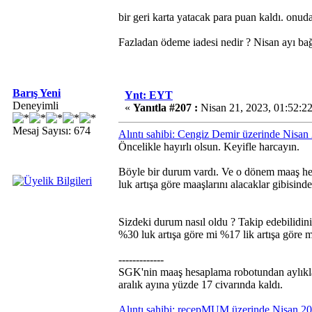
bir geri karta yatacak para puan kaldı. onud
Fazladan ödeme iadesi nedir ? Nisan ayı bağ
Barış Yeni
Ynt: EYT
Deneyimli
«
Yanıtla #207 :
Nisan 21, 2023, 01:52:2
Mesaj Sayısı: 674
Alıntı sahibi: Cengiz Demir üzerinde Nisan
Öncelikle hayırlı olsun. Keyifle harcayın.
Böyle bir durum vardı. Ve o dönem maaş h
luk artışa göre maaşlarını alacaklar gibisin
Sizdeki durum nasıl oldu ? Takip edebilidin
%30 luk artışa göre mi %17 lik artışa göre 
-------------
SGK'nin maaş hesaplama robotundan aylıklar
aralık ayına yüzde 17 civarında kaldı.
Alıntı sahibi: recepMUM üzerinde Nisan 2