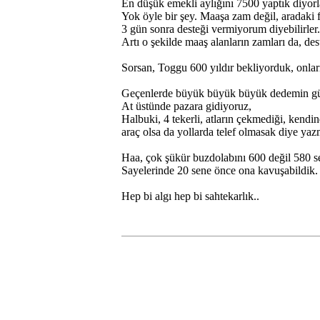
En düşük emekli aylığını 7500 yaptık diyorl
Yok öyle bir şey. Maaşa zam değil, aradaki f
3 gün sonra desteği vermiyorum diyebilirler.
Artı o şekilde maaş alanların zamları da, de
Sorsan, Toggu 600 yıldır bekliyorduk, onlar
Geçenlerde büyük büyük büyük dedemin g
At üstünde pazara gidiyoruz,
Halbuki, 4 tekerli, atların çekmediği, kendind
araç olsa da yollarda telef olmasak diye yaz
Haa, çok şükür buzdolabını 600 değil 580 s
Sayelerinde 20 sene önce ona kavuşabildik.
Hep bi algı hep bi sahtekarlık..