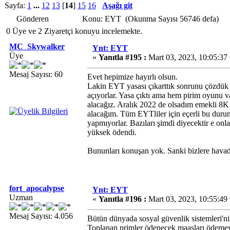
Sayfa:
1
...
12
13
[
14
]
15
16
Aşağı git
Gönderen
Konu: EYT (Okunma Sayısı 56746 defa)
0 Üye ve 2 Ziyaretçi konuyu incelemekte.
MC_Skywalker
Ynt: EYT
Üye
«
Yanıtla #195 :
Mart 03, 2023, 10:05:37
Mesaj Sayısı: 60
Evet hepimize hayırlı olsun.
Lakin EYT yasası çıkarttık sonrunu çözdük 
açıyorlar. Yasa çıktı ama hem pirim oyunu 
alacağız. Aralık 2022 de olsadım emekli 8K
alacağım. Tüm EYTliler için eçerli bu durum
yapmıyorlar. Bazıları şimdi diyecektir e onl
yüksek ödendi.
Bununları konuşan yok. Sanki bizlere havad
fort_apocalypse
Ynt: EYT
Uzman
«
Yanıtla #196 :
Mart 03, 2023, 10:55:49
Mesaj Sayısı: 4.056
Bütün dünyada sosyal güvenlik sistemleri'nin
Toplanan primler ödenecek maaşları ödemeye