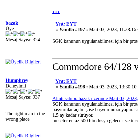
...
bazak
Ynt: EYT
Üye
«
Yanıtla #197 :
Mart 03, 2023, 11:28:16
Mesaj Sayısı: 324
SGK kanunun uygulanabilmesi için bir protok
Commodore 64/128 v
Humphrey
Ynt: EYT
Deneyimli
«
Yanıtla #198 :
Mart 03, 2023, 13:30:10
Mesaj Sayısı: 937
Alıntı sahibi: bazak üzerinde Mart 03, 202
SGK kanunun uygulanabilmesi için bir protok
başvurular açılmış ise başvurunuzu yapın. sı
The right man in the
1,5 ay kadar sürüyor.
wrong place
bu sefer en az 500 bin dosya gelecek ve incel