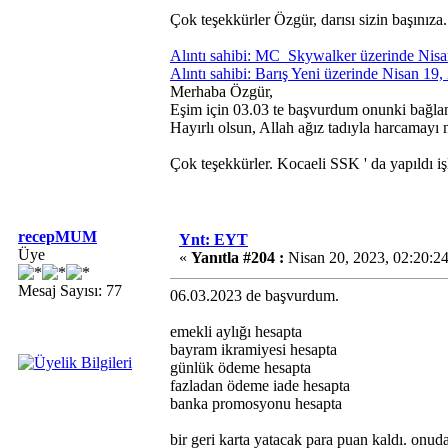
Çok teşekkürler Özgür, darısı sizin başını
Alıntı sahibi: MC_Skywalker üzerinde Nis
Alıntı sahibi: Barış Yeni üzerinde Nisan 19
Merhaba Özgür,
Eşim için 03.03 te başvurdum onunki bağlan
Hayırlı olsun, Allah ağız tadıyla harcamayı
Çok teşekkürler. Kocaeli SSK ' da yapıldı i
recepMUM
Ynt: EYT
Üye
«
Yanıtla #204 :
Nisan 20, 2023, 02:20:2
Mesaj Sayısı: 77
06.03.2023 de başvurdum.
emekli aylığı hesapta
bayram ikramiyesi hesapta
günlük ödeme hesapta
fazladan ödeme iade hesapta
banka promosyonu hesapta
bir geri karta yatacak para puan kaldı. onud