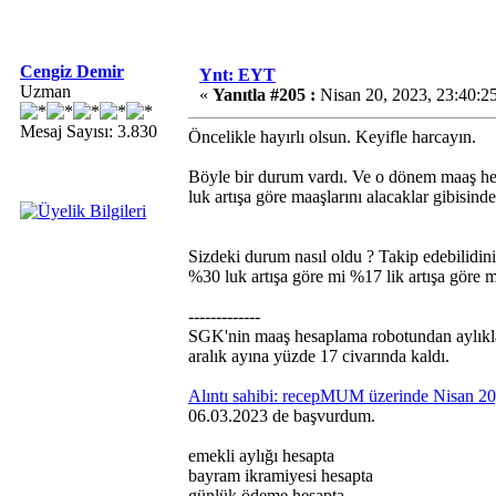
Cengiz Demir
Ynt: EYT
Uzman
«
Yanıtla #205 :
Nisan 20, 2023, 23:40:2
Mesaj Sayısı: 3.830
Öncelikle hayırlı olsun. Keyifle harcayın.
Böyle bir durum vardı. Ve o dönem maaş h
luk artışa göre maaşlarını alacaklar gibisin
Sizdeki durum nasıl oldu ? Takip edebilidin
%30 luk artışa göre mi %17 lik artışa göre 
-------------
SGK'nin maaş hesaplama robotundan aylıklar
aralık ayına yüzde 17 civarında kaldı.
Alıntı sahibi: recepMUM üzerinde Nisan 2
06.03.2023 de başvurdum.
emekli aylığı hesapta
bayram ikramiyesi hesapta
günlük ödeme hesapta