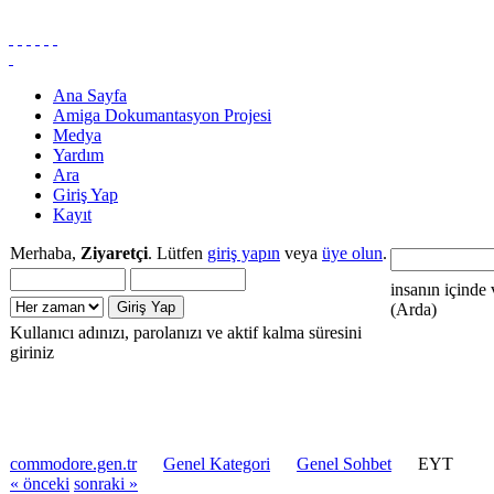
Ana Sayfa
Amiga Dokumantasyon Projesi
Medya
Yardım
Ara
Giriş Yap
Kayıt
Merhaba,
Ziyaretçi
. Lütfen
giriş yapın
veya
üye olun
.
insanın içinde 
(Arda)
Kullanıcı adınızı, parolanızı ve aktif kalma süresini
giriniz
commodore.gen.tr
Genel Kategori
Genel Sohbet
EYT
« önceki
sonraki »