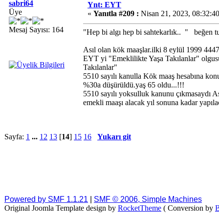
sabri64
Ynt: EYT
Üye
«
Yanıtla #209 :
Nisan 21, 2023, 08:32:4
Mesaj Sayısı: 164
"Hep bi algı hep bi sahtekarlık.. " beğen t
Asıl olan kök maaşlar.ilki 8 eylül 1999 4447
EYT yi "Emeklilikte Yaşa Takılanlar" olgus
Takılanlar"
5510 sayılı kanulla Kök maaş hesabına kon
%30a düşürüldü.yaş 65 oldu...!!!
5510 sayılı yoksulluk kanunu çıkmasaydı As
emekli maaşı alacak yıl sonuna kadar yapılaca
Sayfa:
1
...
12
13
[
14
]
15
16
Yukarı git
Powered by SMF 1.1.21
|
SMF © 2006, Simple Machines
Original Joomla Template design by
RocketTheme
( Conversion by
B