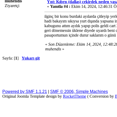
muhendis
Ynt: Kıbrıs (dallas) çekirdek neden ya
Ziyaretçi
«
Yanıtla #4 :
Ekim 14, 2024, 12:46:31 Ö
ilginç bir konu burdaki ayılarda çitleyip y
hadi bakayım sıkıysa yurt dışında yapsana i
kabugunu attım ayılık yapıp polis geldi car
geri dönemessin üklene diyede uyardı beni
pasaportumun içinde durur saklarım o günü
«
Son Düzenleme: Ekim 14, 2024, 12:48:
muhendis
»
Sayfa: [
1
]
Yukarı git
Powered by SMF 1.1.21
|
SMF © 2006, Simple Machines
Original Joomla Template design by
RocketTheme
( Conversion by
B