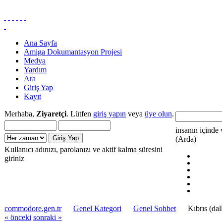
Ana Sayfa
Amiga Dokumantasyon Projesi
Medya
Yardım
Ara
Giriş Yap
Kayıt
Merhaba,
Ziyaretçi
. Lütfen
giriş yapın
veya
üye olun
.
insanın içinde 
(Arda)
Kullanıcı adınızı, parolanızı ve aktif kalma süresini
giriniz
commodore.gen.tr
Genel Kategori
Genel Sohbet
Kıbrıs (da
« önceki
sonraki »