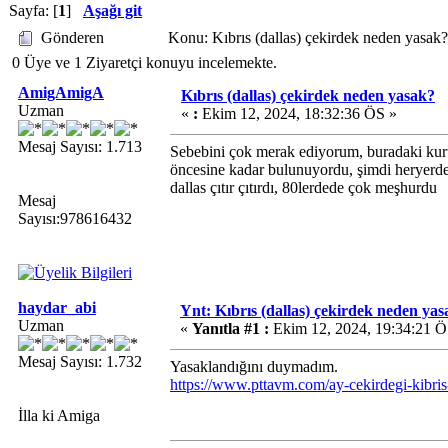
Sayfa: [
1
]
Aşağı git
Gönderen
Konu: Kıbrıs (dallas) çekirdek neden yasa
0 Üye ve 1 Ziyaretçi konuyu incelemekte.
AmigAmigA
Kıbrıs (dallas) çekirdek neden yasak?
Uzman
«
:
Ekim 12, 2024, 18:32:36 ÖS »
Mesaj Sayısı: 1.713
Sebebini çok merak ediyorum, buradaki kur
öncesine kadar bulunuyordu, şimdi heryerd
dallas çıtır çıtırdı, 80lerdede çok meşhurdu
Mesaj
Sayısı:978616432
haydar_abi
Ynt: Kıbrıs (dallas) çekirdek neden ya
Uzman
«
Yanıtla #1 :
Ekim 12, 2024, 19:34:21 Ö
Mesaj Sayısı: 1.732
Yasaklandığını duymadım.
https://www.pttavm.com/ay-cekirdegi-kibr
İlla ki Amiga