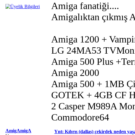
Amiga fanatiği....
Amigalıktan çıkmış Am
Amiga 1200 + Vampi
LG 24MA53 TVMoni
Amiga 500 Plus +Te
Amiga 2000
Amiga 500 + 1MB Çip
GOTEK + 4GB CF 
2 Casper M989A Mon
Commodore64
AmigAmigA
Ynt: Kıbrıs (dallas) çekirdek neden ya