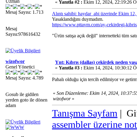
Uzman
«
Yanıtla #2 :
Ekim 12, 2024, 22:19:26 Ö
Mesaj Sayısı: 1.713
Alıntı sahibi: haydar_abi üzerinde Ekim 12
Yasaklandığını duymadım.
https://www.pttavm.com/ay-cekirdegi-kibr
Mesaj
Sayısı:978616432
"Ürün satışa açık değil" internetteki tüm sat
wizofwor
Ynt: Kıbrıs (dallas) çekirdek neden ya
Genel Yönetici
«
Yanıtla #3 :
Ekim 14, 2024, 10:30:12 
Mesaj Sayısı: 4.789
Pahalı olduğu için tercih edilmiyor ve getir
«
Son Düzenleme: Ekim 14, 2024, 10:37:
Gosub ile gidilen
wizofwor
»
yerden goto ile dönen
adam
Tanışma Sayfam
| Gi
assembler üzerine not