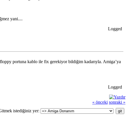
ğmez yani....
Logged
ppy portuna kablo ile fix gerekiyor bildiğim kadarıyla. Amiga’ya
Logged
« önceki
sonraki »
Gitmek istediğiniz yer: