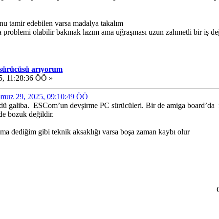
 Onu tamir edebilen varsa madalya takalım
 problemi olabilir bakmak lazım ama uğraşması uzun zahmetli bir iş de
 sürücüsü arıyorum
, 11:28:36 ÖÖ »
emmuz 29, 2025, 09:10:49 ÖÖ
ü galiba. ESCom’un devşirme PC sürücüleri. Bir de amiga board’da flo
 de bozuk değildir.
ma dediğim gibi teknik aksaklığı varsa boşa zaman kaybı olur