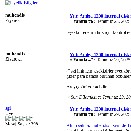
muhendis
Ynt: Amiga 1200 internal disk
Ziyaretçi
«
Yanıtla #6 :
Temmuz 28, 2025,
teşekkür ederim link için kontrol
muhendis
Ynt: Amiga 1200 internal disk
Ziyaretçi
«
Yanıtla #7 :
Temmuz 29, 2025,
@sgi link için teşekkürler evet gör
gider para kafada bulunan bobinler
Arayış sürüyor acildir
«
Son Düzenleme: Temmuz 29, 20
sgi
Ynt: Amiga 1200 internal disk
Üye
«
Yanıtla #8 :
Temmuz 29, 2025,
Mesaj Sayısı: 398
Alıntı sahibi: muhendis üzerinde
@sgi link için teşekkürler evet gör