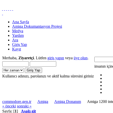
Ana Sayfa
Amiga Dokumantasyon Projesi
Medya
Yardım
Ara
Giriş Yap
Kayıt
Merhaba,
Ziyaretçi
. Lütfen
giriş yapın
veya
üye olun
.
insanın içi
Kullanıcı adınızı, parolanızı ve aktif kalma süresini giriniz
commodore.gen.tr
Amiga
Amiga Donanım
Amiga 1200 inte
« önceki
sonraki »
Sayfa: [
1
]
Aşağı git