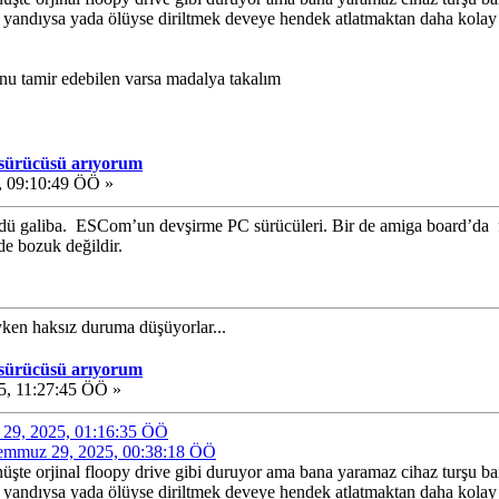
 yandıysa yada ölüyse diriltmek deveye hendek atlatmaktan daha kolay o
 Onu tamir edebilen varsa madalya takalım
 sürücüsü arıyorum
 09:10:49 ÖÖ »
ü galiba. ESCom’un devşirme PC sürücüleri. Bir de amiga board’da flo
 de bozuk değildir.
ıyken haksız duruma düşüyorlar...
 sürücüsü arıyorum
, 11:27:45 ÖÖ »
z 29, 2025, 01:16:35 ÖÖ
 Temmuz 29, 2025, 00:38:18 ÖÖ
nüşte orjinal floopy drive gibi duruyor ama bana yaramaz cihaz turşu ba
 yandıysa yada ölüyse diriltmek deveye hendek atlatmaktan daha kolay o