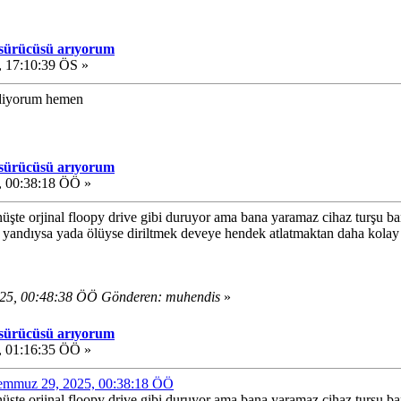
 sürücüsü arıyorum
 17:10:39 ÖS »
 ediyorum hemen
 sürücüsü arıyorum
 00:38:18 ÖÖ »
nüşte orjinal floopy drive gibi duruyor ama bana yaramaz cihaz turşu ba
 yandıysa yada ölüyse diriltmek deveye hendek atlatmaktan daha kolay o
25, 00:48:38 ÖÖ Gönderen: muhendis
»
 sürücüsü arıyorum
 01:16:35 ÖÖ »
 Temmuz 29, 2025, 00:38:18 ÖÖ
nüşte orjinal floopy drive gibi duruyor ama bana yaramaz cihaz turşu ba