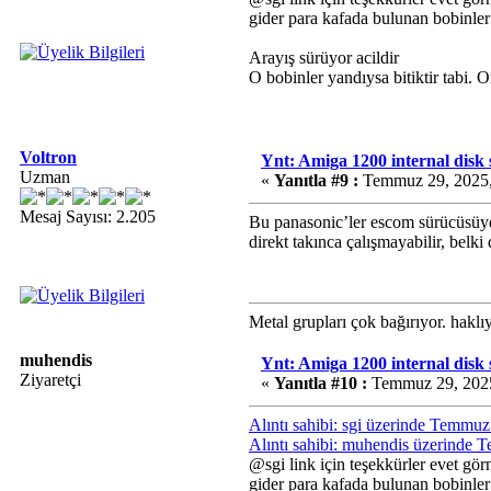
gider para kafada bulunan bobinler
Arayış sürüyor acildir
O bobinler yandıysa bitiktir tabi.
Voltron
Ynt: Amiga 1200 internal disk
Uzman
«
Yanıtla #9 :
Temmuz 29, 2025,
Mesaj Sayısı: 2.205
Bu panasonic’ler escom sürücüsüyd
direkt takınca çalışmayabilir, belki
Metal grupları çok bağırıyor. hakl
muhendis
Ynt: Amiga 1200 internal disk
Ziyaretçi
«
Yanıtla #10 :
Temmuz 29, 2025
Alıntı sahibi: sgi üzerinde Temmu
Alıntı sahibi: muhendis üzerinde
@sgi link için teşekkürler evet gör
gider para kafada bulunan bobinler