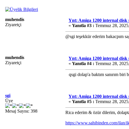
muhendis
Ynt: Amiga 1200 internal disk
Ziyaretçi
«
Yanıtla #3 :
Temmuz 28, 2025,
@sgi teşekkür ederim bakacpım sağo
muhendis
Ynt: Amiga 1200 internal disk
Ziyaretçi
«
Yanıtla #4 :
Temmuz 28, 2025,
qsgi dolap'a baktım sanırım biri b
sgi
Ynt: Amiga 1200 internal disk
Üye
«
Yanıtla #5 :
Temmuz 28, 2025,
Mesaj Sayısı: 398
Rica ederim & özür dilerim, dolapt
https://www.sahibinden.com/ilan/i