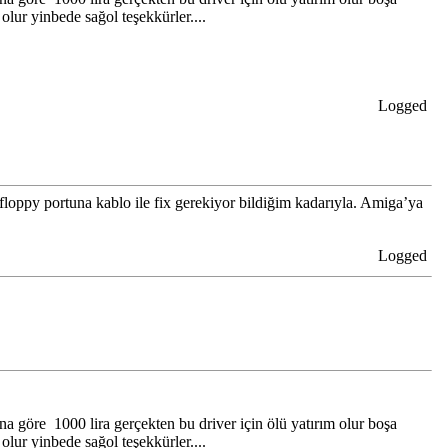
lur yinbede sağol teşekkürler....
Logged
ppy portuna kablo ile fix gerekiyor bildiğim kadarıyla. Amiga’ya
Logged
na göre 1000 lira gerçekten bu driver için ölü yatırım olur boşa
lur yinbede sağol teşekkürler....