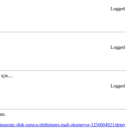
Logged
Logged
çin....
Logged
ım.
a-panasonic-disk-surucu-philipinnes-mali-okumuyor-1256004921/detay