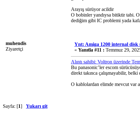
Arayış sürüyor acildir
O bobinler yandıysa bitiktir tabi.
dediğim gibi IC problemi yada kafa
muhendis
Ynt: Amiga 1200 internal disk
Ziyaretçi
«
Yanıtla #11 :
Temmuz 29, 2025
Alıntı sahibi: Voltron üzerinde T
Bu panasonic’ler escom sürücüsüyd
direkt takınca çalışmayabilir, belki
O kablolardan elimde mevcut var a
Sayfa: [
1
]
Yukarı git