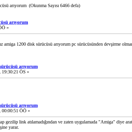
ücüsü arıyorum (Okunma Sayısı 6466 defa)
ücüsü arıyorum
 ÖÖ »
uz amiga 1200 disk sürücüsü arıyorum pc sürücüsünden devşirme olmamss
 sürücüsü arıyorum
 19:30:21 ÖS »
 sürücüsü arıyorum
 00:00:51 ÖÖ »
lap gezilip link atılamadığından ve zaten uygulamada "Amiga" diye aratı
şine yarar.