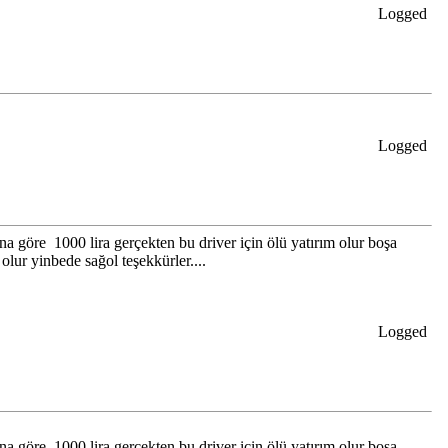
Logged
Logged
na göre 1000 lira gerçekten bu driver için ölü yatırım olur boşa
lur yinbede sağol teşekkürler....
Logged
na göre 1000 lira gerçekten bu driver için ölü yatırım olur boşa