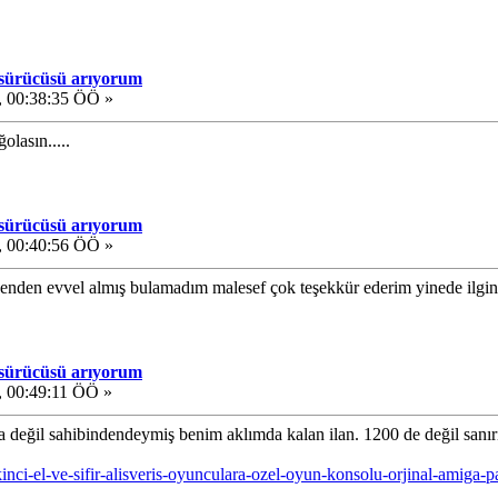
 sürücüsü arıyorum
 00:38:35 ÖÖ »
lasın.....
 sürücüsü arıyorum
 00:40:56 ÖÖ »
enden evvel almış bulamadım malesef çok teşekkür ederim yinede ilgin i
 sürücüsü arıyorum
 00:49:11 ÖÖ »
a değil sahibindendeymiş benim aklımda kalan ilan. 1200 de değil sanır
kinci-el-ve-sifir-alisveris-oyunculara-ozel-oyun-konsolu-orjinal-amig