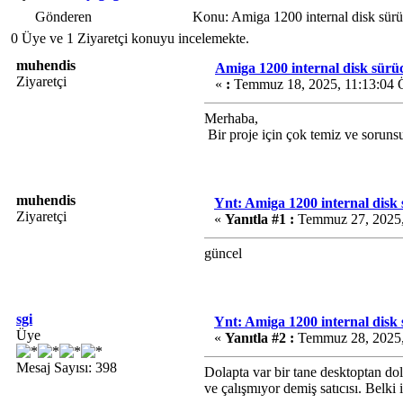
Gönderen
Konu: Amiga 1200 internal disk sür
0 Üye ve 1 Ziyaretçi konuyu incelemekte.
muhendis
Amiga 1200 internal disk sür
Ziyaretçi
«
:
Temmuz 18, 2025, 11:13:04
Merhaba,
Bir proje için çok temiz ve soruns
muhendis
Ynt: Amiga 1200 internal disk
Ziyaretçi
«
Yanıtla #1 :
Temmuz 27, 2025,
güncel
sgi
Ynt: Amiga 1200 internal disk
Üye
«
Yanıtla #2 :
Temmuz 28, 2025,
Mesaj Sayısı: 398
Dolapta var bir tane desktoptan do
ve çalışmıyor demiş satıcısı. Belki i