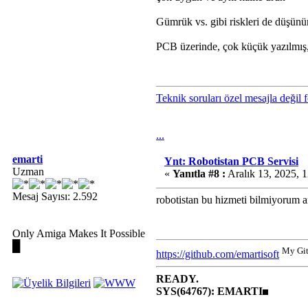
Gümrük vs. gibi riskleri de düşünürs
PCB üzerinde, çok küçük yazılmış, 
Teknik soruları özel mesajla değil 
...
emarti
Ynt: Robotistan PCB Servisi
Uzman
«
Yanıtla #8 :
Aralık 13, 2025, 
Mesaj Sayısı: 2.592
robotistan bu hizmeti bilmiyorum am
Only Amiga Makes It Possible
█
My Gi
https://github.com/emartisoft
READY.
SYS(64767): EMARTI