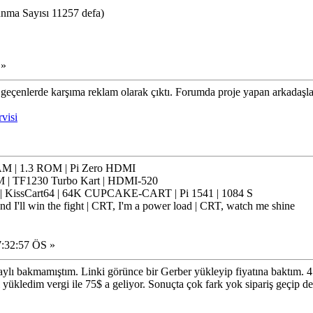
nma Sayısı 11257 defa)
 »
geçenlerde karşıma reklam olarak çıktı. Forumda proje yapan arkadaşla
visi
 | 1.3 ROM | Pi Zero HDMI
 | TF1230 Turbo Kart | HDMI-520
issCart64 | 64K CUPCAKE-CART | Pi 1541 | 1084 S
nd I'll win the fight | CRT, I'm a power load | CRT, watch me shine
7:32:57 ÖS »
lı bakmamıştım. Linki görünce bir Gerber yükleyip fiyatına baktım. 4
 yükledim vergi ile 75$ a geliyor. Sonuçta çok fark yok sipariş geçip de