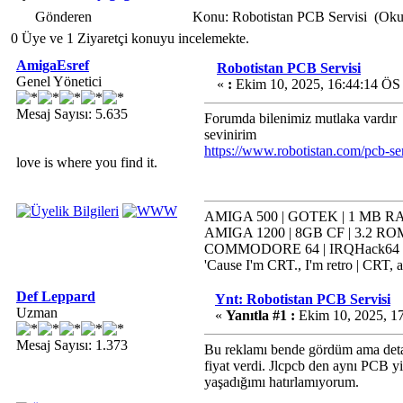
Gönderen
Konu: Robotistan PCB Servisi (Oku
0 Üye ve 1 Ziyaretçi konuyu incelemekte.
AmigaEsref
Robotistan PCB Servisi
Genel Yönetici
«
:
Ekim 10, 2025, 16:44:14 ÖS
Mesaj Sayısı: 5.635
Forumda bilenimiz mutlaka vardır
sevinirim
https://www.robotistan.com/pcb-ser
love is where you find it.
AMIGA 500 | GOTEK | 1 MB RAM
AMIGA 1200 | 8GB CF | 3.2 ROM
COMMODORE 64 | IRQHack64 | K
'Cause I'm CRT., I'm retro | CRT, a
Def Leppard
Ynt: Robotistan PCB Servisi
Uzman
«
Yanıtla #1 :
Ekim 10, 2025, 1
Mesaj Sayısı: 1.373
Bu reklamı bende gördüm ama detay
fiyat verdi. Jlcpcb den aynı PCB yi
yaşadığımı hatırlamıyorum.