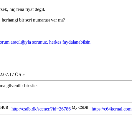
ek, hiç fena fiyat değil.
herhangi bir seri numarası var mı?
forum aracılığıyla sorunuz, herkes faydalanabilsin.
12:07:17 ÖS »
a güvenilir bir site.
tHUB
My CSDB
|
http://csdb.dk/scener/?id=26786
|
https://c64kernal.com