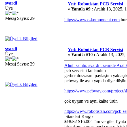
svardi
Ynt: Robotistan PCB Servisi
Üye
«
Yanıtla #9 :
Aralık 13, 2025, 
Mesaj Sayısı: 29
https://www.e-komponent.com
bur
svardi
Ynt: Robotistan PCB Servisi
Üye
«
Yanıtla #10 :
Aralık 13, 2025,
Mesaj Sayısı: 29
Alıntı sahibi: svardi üzerinde Ara
pcb servisini kullandım
gerber dosyasını paylaştım yaklaşı
pcbway ile aynı yapıda diye düşünü
https://www.pcbway.com/project/
çok uygun ve aynı kalite ürün
https://www.robotistan.com/pcb-ser
Standart Kargo
$18.82
$16.00 Tüm vergiler fiyata d
bir rakam varmış posta masrafı tek