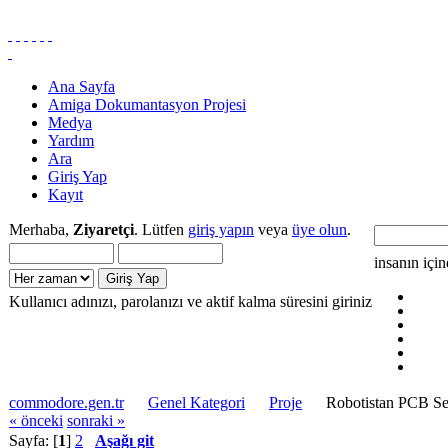
Ana Sayfa
Amiga Dokumantasyon Projesi
Medya
Yardım
Ara
Giriş Yap
Kayıt
Merhaba,
Ziyaretçi
. Lütfen
giriş yapın
veya
üye olun
.
insanın içi
Kullanıcı adınızı, parolanızı ve aktif kalma süresini giriniz
commodore.gen.tr
Genel Kategori
Proje
Robotistan PCB Se
« önceki
sonraki »
Sayfa: [
1
]
2
Aşağı git