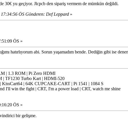
de 30€ yu geçiyor. Jlcpcb den sipariş vermem de mümkün değildi.
 17:34:56 ÖS Gönderen: Def Leppard
»
7:51:09 ÖS »
tığımı hatırlıyorum abi. Sorun yaşamadım bende. Dediğin gibi ise denen
 | 1.3 ROM | Pi Zero HDMI
 | TF1230 Turbo Kart | HDMI-520
issCart64 | 64K CUPCAKE-CART | Pi 1541 | 1084 S
nd I'll win the fight | CRT, I'm a power load | CRT, watch me shine
0:16:20 ÖS »
indirici bir gelişme.