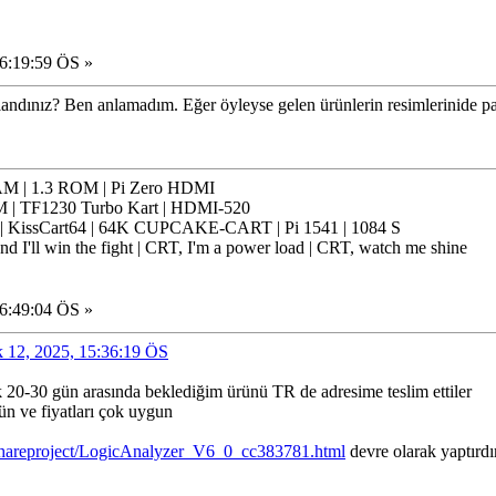
16:19:59 ÖS »
llandınız? Ben anlamadım. Eğer öyleyse gelen ürünlerin resimlerinide pa
 | 1.3 ROM | Pi Zero HDMI
 | TF1230 Turbo Kart | HDMI-520
issCart64 | 64K CUPCAKE-CART | Pi 1541 | 1084 S
nd I'll win the fight | CRT, I'm a power load | CRT, watch me shine
16:49:04 ÖS »
lık 12, 2025, 15:36:19 ÖS
k 20-30 gün arasında beklediğim ürünü TR de adresime teslim ettiler
n ve fiyatları çok uygun
shareproject/LogicAnalyzer_V6_0_cc383781.html
devre olarak yaptırd