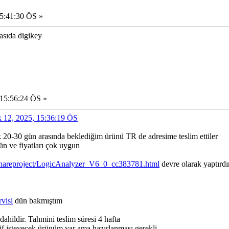
15:41:30 ÖS »
asıda digikey
 15:56:24 ÖS »
lık 12, 2025, 15:36:19 ÖS
k 20-30 gün arasında beklediğim ürünü TR de adresime teslim ettiler
n ve fiyatları çok uygun
shareproject/LogicAnalyzer_V6_0_cc383781.html
devre olarak yaptırd
visi
dün bakmıştım
ahildir. Tahmini teslim süresi 4 hafta
lif isteyecek ürünüm var ama hazırlanması gerekli