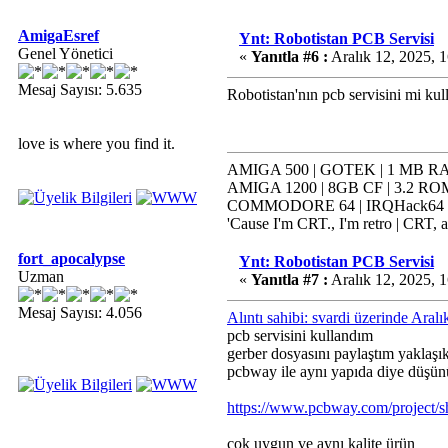
AmigaEsref
Ynt: Robotistan PCB Servisi
Genel Yönetici
«
Yanıtla #6 :
Aralık 12, 2025, 
Mesaj Sayısı: 5.635
Robotistan'nın pcb servisini mi ku
love is where you find it.
AMIGA 500 | GOTEK | 1 MB RAM
AMIGA 1200 | 8GB CF | 3.2 ROM
COMMODORE 64 | IRQHack64 | K
'Cause I'm CRT., I'm retro | CRT, a
fort_apocalypse
Ynt: Robotistan PCB Servisi
Uzman
«
Yanıtla #7 :
Aralık 12, 2025, 
Mesaj Sayısı: 4.056
Alıntı sahibi: svardi üzerinde Ara
pcb servisini kullandım
gerber dosyasını paylaştım yaklaşı
pcbway ile aynı yapıda diye düşünü
https://www.pcbway.com/project/
çok uygun ve aynı kalite ürün