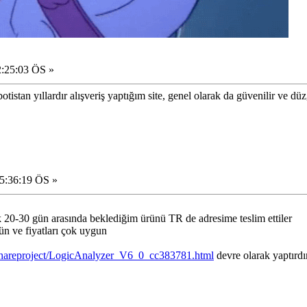
2:25:03 ÖS »
tan yıllardır alışveriş yaptığım site, genel olarak da güvenilir ve düz
15:36:19 ÖS »
k 20-30 gün arasında beklediğim ürünü TR de adresime teslim ettiler
n ve fiyatları çok uygun
shareproject/LogicAnalyzer_V6_0_cc383781.html
devre olarak yaptırd