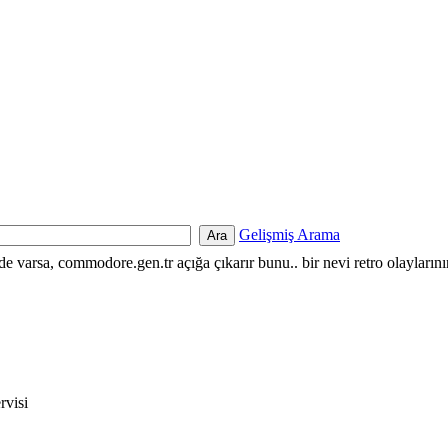
Gelişmiş Arama
nde varsa, commodore.gen.tr açığa çıkarır bunu.. bir nevi retro olayların
rvisi