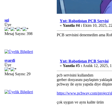
sgi
Ynt: Robotistan PCB Servisi
Üye
«
Yanıtla #4 :
Ekim 10, 2025, 2
Mesaj Sayısı: 398
PCB servisini denemedim ama Robotis
svardi
Ynt: Robotistan PCB Servisi
Üye
«
Yanıtla #5 :
Aralık 12, 2025, 
Mesaj Sayısı: 29
pcb servisini kullandım
gerber dosyasını paylaştım yaklaşı
pcbway ile aynı yapıda diye düşünü
https://www.pcbway.com/project/
çok uygun ve aynı kalite ürün