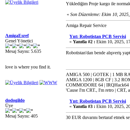
Yüklediğim Proje kargo ile normal
«
Son Düzenleme: Ekim 10, 2025,
Amiga Repair Service
AmigaEsref
Ynt: Robotistan PCB Servisi
Genel Yönetici
«
Yanıtla #2 :
Ekim 10, 2025, 1
Mesaj Sayısı: 5.635
Robotistan'dan bende alışveriş yap
love is where you find it.
AMIGA 500 | GOTEK | 1 MB RAM
AMIGA 1200 | 8GB CF | 3.2 ROM
COMMODORE 64 | IRQHack64 | K
'Cause I'm CRT., I'm retro | CRT, a
dodogildo
Ynt: Robotistan PCB Servisi
Üye
«
Yanıtla #3 :
Ekim 10, 2025, 2
Mesaj Sayısı: 405
30 EUR duvarını bertaraf etmek sev