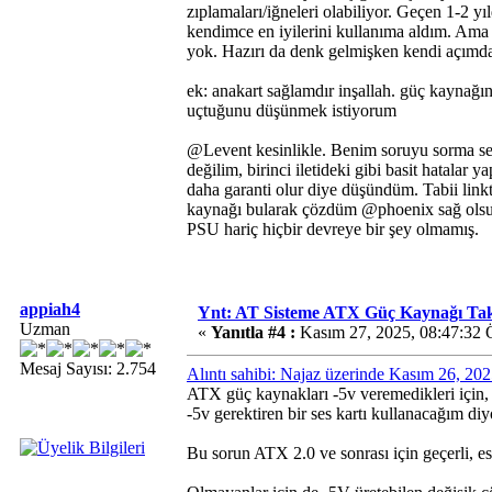
zıplamaları/iğneleri olabiliyor. Geçen 1-2 yı
kendimce en iyilerini kullanıma aldım. Ama 
yok. Hazırı da denk gelmişken kendi açımd
ek: anakart sağlamdır inşallah. güç kaynağın
uçtuğunu düşünmek istiyorum
@Levent kesinlikle. Benim soruyu sorma se
değilim, birinci iletideki gibi basit hata
daha garanti olur diye düşündüm. Tabii linkt
kaynağı bularak çözdüm @phoenix sağ olsu
PSU hariç hiçbir devreye bir şey olmamış.
appiah4
Ynt: AT Sisteme ATX Güç Kaynağı T
Uzman
«
Yanıtla #4 :
Kasım 27, 2025, 08:47:32
Mesaj Sayısı: 2.754
Alıntı sahibi: Najaz üzerinde Kasım 26, 20
ATX güç kaynakları -5v veremedikleri için, b
-5v gerektiren bir ses kartı kullanacağım di
Bu sorun ATX 2.0 ve sonrası için geçerli, 