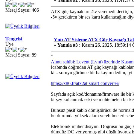
«
Yanıtla #2 :
Kasım 26, 2025, 11:41:17
Mesaj Sayısı: 406
ATX güç kaynakları -5v veremedikleri için, b
-5v gerektiren bir ses kartı kullanacağım di
Tengrist
Ynt: AT Sisteme ATX Güç Kaynağı T
Üye
«
Yanıtla #3 :
Kasım 26, 2025, 18:59:14 
Mesaj Sayısı: 89
"
Alıntı sahibi: Levent (Lvnt) üzerinde Kası
İcabında doğrudan AT güç kaynağı kablolar
ki... soruyu görünce bir bakayım dedim, iyi 
https://x86.fr/atx2at-smart-converter/
Sayfada açık kod/donanım/firmware ile bir kab
birşey kullanmak eski ve muhtemelen bir ke
Bunsuz pasif kablo dönüştürücü de normalde ç
bu durumda yüksek akım verebilmeleri sebebi
Elektronik mühendisiyim. Doğrusu bu güç k
dümdüz DC veriyormuş gibi düşünüyoruz bel