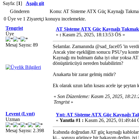
Sayfa: [
1
]
Aşağı git
Gönderen
Konu: AT Sisteme ATX Güç Kaynağı Takmak
0 Üye ve 1 Ziyaretçi konuyu incelemekte.
Tengrist
AT Sisteme ATX Güç Kaynağı Takmak
Üye
«
:
Kasım 25, 2025, 18:13:53 ÖS »
Mesaj Sayısı: 89
Selamlar. Zamanında @sad_face05 'in verdiğ
Ancak yine eşekliğim sonucu PSU'yu kontro
Kaynağı mı bulmam daha iyi olur yoksa AT
dönüştürücüyü nereden bulabilirim?
Anakarta bir zarar gelmiş midir?
Ek olarak uzun lafın kısası acele işe şeyta
«
Son Düzenleme: Kasım 25, 2025, 18:21
Tengrist
»
Levent (Lvnt)
Ynt: AT Sisteme ATX Güç Kaynağı T
Uzman
«
Yanıtla #1 :
Kasım 26, 2025, 01:49:44
Mesaj Sayısı: 2.398
İcabında doğrudan AT güç kaynağı kablolar
ki... soruyu görünce bir bakayım dedim, iyi 