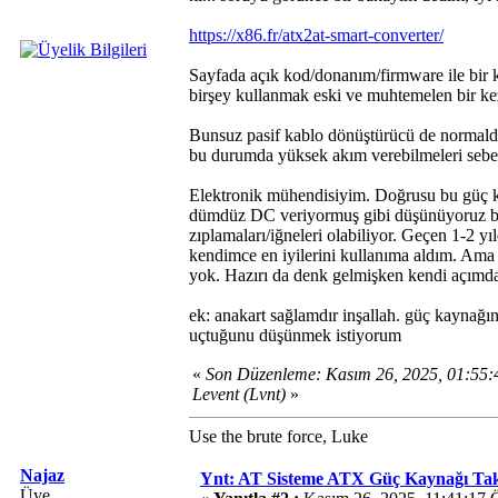
https://x86.fr/atx2at-smart-converter/
Sayfada açık kod/donanım/firmware ile bir kab
birşey kullanmak eski ve muhtemelen bir ke
Bunsuz pasif kablo dönüştürücü de normalde ç
bu durumda yüksek akım verebilmeleri sebebi
Elektronik mühendisiyim. Doğrusu bu güç k
dümdüz DC veriyormuş gibi düşünüyoruz bel
zıplamaları/iğneleri olabiliyor. Geçen 1-2 yı
kendimce en iyilerini kullanıma aldım. Ama 
yok. Hazırı da denk gelmişken kendi açımd
ek: anakart sağlamdır inşallah. güç kaynağın
uçtuğunu düşünmek istiyorum
«
Son Düzenleme: Kasım 26, 2025, 01:55
Levent (Lvnt)
»
Use the brute force, Luke
Najaz
Ynt: AT Sisteme ATX Güç Kaynağı T
Üye