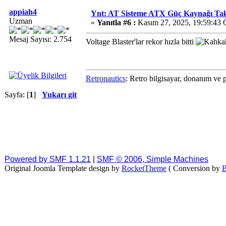
appiah4
Ynt: AT Sisteme ATX Güç Kaynağı T
Uzman
«
Yanıtla #6 :
Kasım 27, 2025, 19:59:43 
Mesaj Sayısı: 2.754
Voltage Blaster'lar rekor hızla bitti
Retronautics
: Retro bilgisayar, donanım ve 
Sayfa: [
1
]
Yukarı git
Powered by SMF 1.1.21
|
SMF © 2006, Simple Machines
Original Joomla Template design by
RocketTheme
( Conversion by
B