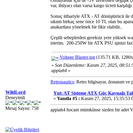
Olmayanlar için de -5V üretebilen değişik ç
var, ihtiyacı olan varsa kargo ücreti karşılığı
Sonuç itibariyle ATX - AT dönüştürücü ile 
sıkıntı birkaç sene önce 10 TL olan bu ap
anakartlara yönelmek bir fikir olabilir..
Çeşitli sebeplerden gereksiz yere yüksek wat
isterim. 200-250W bir ATX PSU işinizi fazla
Voltage Blaster.jpg
(135.71 KB, 1280x9
«
Son Düzenleme: Kasım 27, 2025, 08:51
appiah4
»
Retronautics
: Retro bilgisayar, donanım ve 
WildLord
Ynt: AT Sisteme ATX Güç Kaynağı T
Deneyimli
«
Yanıtla #5 :
Kasım 27, 2025, 15:35:53 
Mesaj Sayısı: 758
appiah4 hocam mümkünse sizden bir adet Vo