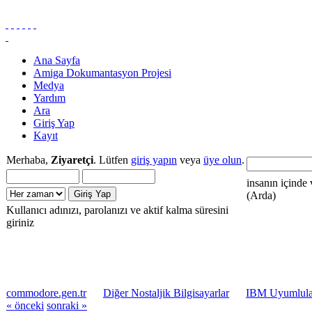
Ana Sayfa
Amiga Dokumantasyon Projesi
Medya
Yardım
Ara
Giriş Yap
Kayıt
Merhaba,
Ziyaretçi
. Lütfen
giriş yapın
veya
üye olun
.
insanın içinde 
(Arda)
Kullanıcı adınızı, parolanızı ve aktif kalma süresini
giriniz
commodore.gen.tr
Diğer Nostaljik Bilgisayarlar
IBM Uyumlular
« önceki
sonraki »