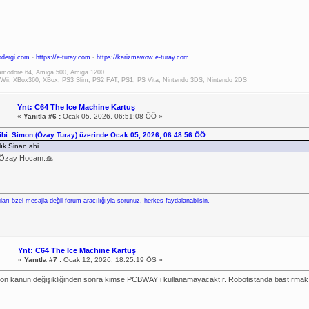
rodergi.com
-
https://e-turay.com
-
https://karizmawow.e-turay.com
modore 64, Amiga 500, Amiga 1200
Wii, XBox360, XBox, PS3 Slim, PS2 FAT, PS1, PS Vita, Nintendo 3DS, Nintendo 2DS
Ynt: C64 The Ice Machine Kartuş
«
Yanıtla #6 :
Ocak 05, 2026, 06:51:08 ÖÖ »
hibi: Simon (Özay Turay) üzerinde Ocak 05, 2026, 06:48:56 ÖÖ
lık Sinan abi.
 Özay Hocam.🙏
ları özel mesajla değil forum aracılığıyla sorunuz, herkes faydalanabilsin.
Ynt: C64 The Ice Machine Kartuş
«
Yanıtla #7 :
Ocak 12, 2026, 18:25:19 ÖS »
on kanun değişikliğinden sonra kimse PCBWAY i kullanamayacaktır. Robotistanda bastırm