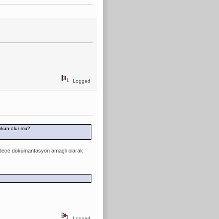
Logged
mkün olur mu?
 sadece dökümantasyon amaçlı olarak
Logged