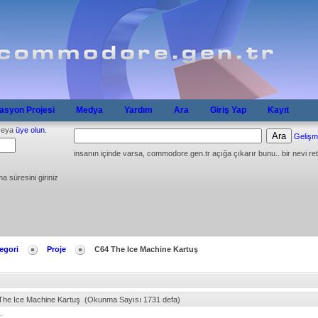
syon Projesi
Medya
Yardım
Ara
Giriş Yap
Kayıt
eya
üye olun
.
Gelişm
insanın içinde varsa, commodore.gen.tr açığa çıkarır bunu.. bir nevi ret
ma süresini giriniz
egori
Proje
C64 The Ice Machine Kartuş
The Ice Machine Kartuş (Okunma Sayısı 1731 defa)
.