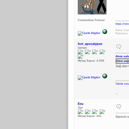
Commodore Forever
https://ret
Retro: Com
Retromsu: 
fort_apocalypse
Uzman
Alıntı sa
Mesaj Sayısı: 4.056
Eline sağ
Sağ olun
Teknik soru
...
Exu
Üye
Mesaj Sayısı: 441
Sanırım s