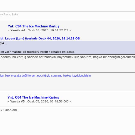
te force, Luke
Ynt: C64 The Ice Machine Kartuş
«
Yanıtla #4 :
Ocak 04, 2026, 19:01:52 ÖS »
hibi: Levent (Lvnt) üzerinde Ocak 04, 2026, 16:14:28 ÖS
ğlık.
ler var? makine dili monitörü vardır herhalde en başta
ederim, bu kartuş sadece hafızadakini kaydetmek için sanırım, başka bir özelliğini göremed
ları özel mesajla değil forum aracılığıyla sorunuz, herkes faydalanabilsin.
Ynt: C64 The Ice Machine Kartuş
«
Yanıtla #5 :
Ocak 05, 2026, 06:48:56 ÖÖ »
ık Sinan abi.