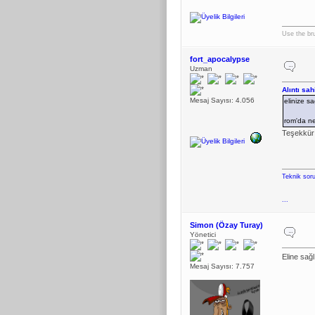
Use the bru
fort_apocalypse
Uzman
Alıntı sa
Mesaj Sayısı: 4.056
elinize sa
rom'da ne
Teşekkür 
Teknik soru
...
Simon (Özay Turay)
Yönetici
Eline sağl
Mesaj Sayısı: 7.757