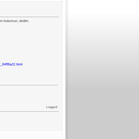
yim bulunsun, dedim.
84ff8a22.html
Logged