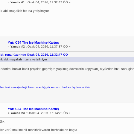
«
Yanıtla #1 :
Ocak 04, 2026, 11:32:47 ÖÖ »
ık abi, maşallah hızına yetişilmiyor.
Ynt: C64 The Ice Machine Kartuş
«
Yanıtla #2 :
Ocak 04, 2026, 11:37:37 ÖÖ »
hibi: runal üzerinde Ocak 04, 2026, 11:32:47 ÖÖ
ık abi, maşallah hızına yetişilmiyor.
ederim, bunlar basit projeler, geçmişte yapılmış devrelerin kopyaları, o yüzden hızlı sonuçlan
ları özel mesajla değil forum aracılığıyla sorunuz, herkes faydalanabilsin.
Ynt: C64 The Ice Machine Kartuş
«
Yanıtla #3 :
Ocak 04, 2026, 16:14:28 ÖS »
ğlık.
ler var? makine dili monitörü vardır herhalde en başta