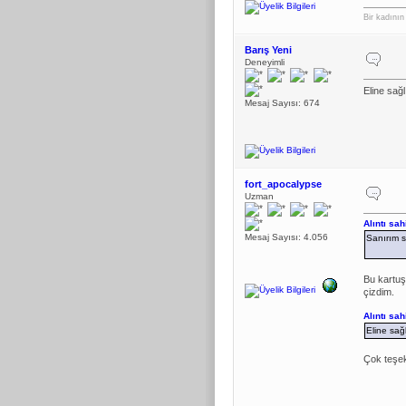
Bir kadının
Barış Yeni
Deneyimli
Eline sağl
Mesaj Sayısı: 674
fort_apocalypse
Uzman
Alıntı sa
Mesaj Sayısı: 4.056
Sanırım 
Bu kartuş
çizdim.
Alıntı sa
Eline sağ
Çok teşek