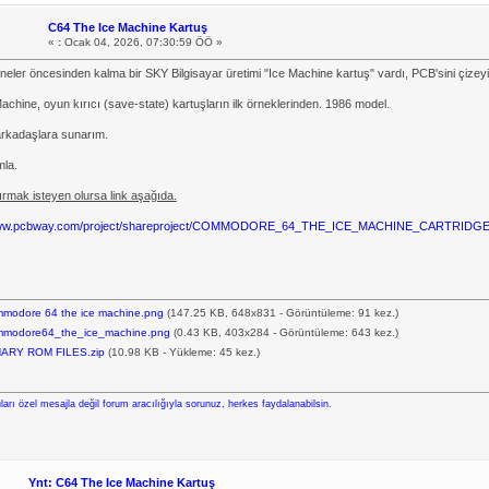
C64 The Ice Machine Kartuş
«
:
Ocak 04, 2026, 07:30:59 ÖÖ »
neler öncesinden kalma bir SKY Bilgisayar üretimi "Ice Machine kartuş" vardı, PCB'sini çize
achine, oyun kırıcı (save-state) kartuşların ilk örneklerinden. 1986 model.
 arkadaşlara sunarım.
mla.
rmak isteyen olursa link aşağıda.
/www.pcbway.com/project/shareproject/COMMODORE_64_THE_ICE_MACHINE_CARTRIDGE_
modore 64 the ice machine.png
(147.25 KB, 648x831 - Görüntüleme: 91 kez.)
modore64_the_ice_machine.png
(0.43 KB, 403x284 - Görüntüleme: 643 kez.)
ARY ROM FILES.zip
(10.98 KB - Yükleme: 45 kez.)
ları özel mesajla değil forum aracılığıyla sorunuz, herkes faydalanabilsin.
Ynt: C64 The Ice Machine Kartuş