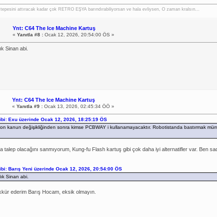
 tepesini attıracak kadar çok RETRO EŞYA barındırabiliyorsan ve hala evliysen, O zaman kralsın...
Ynt: C64 The Ice Machine Kartuş
«
Yanıtla #8 :
Ocak 12, 2026, 20:54:00 ÖS »
ık Sinan abi.
Ynt: C64 The Ice Machine Kartuş
«
Yanıtla #9 :
Ocak 13, 2026, 02:45:34 ÖÖ »
hibi: Exu üzerinde Ocak 12, 2026, 18:25:19 ÖS
son kanun değişikliğinden sonra kimse PCBWAY i kullanamayacaktır. Robotistanda bastırmak mü
a talep olacağını sanmıyorum, Kung-fu Flash kartuş gibi çok daha iyi alternatifler var. Ben
hibi: Barış Yeni üzerinde Ocak 12, 2026, 20:54:00 ÖS
lık Sinan abi.
kür ederim Barış Hocam, eksik olmayın.