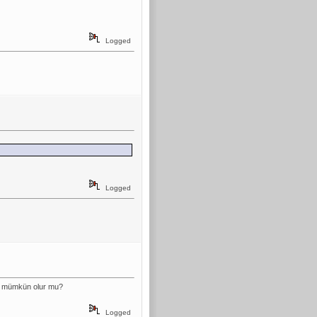
Logged
Logged
ak mümkün olur mu?
Logged