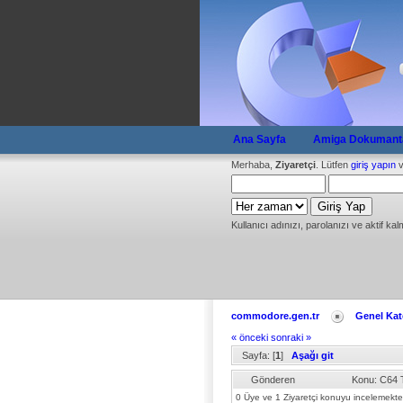
Ana Sayfa
Amiga Dokumanta
Merhaba,
Ziyaretçi
. Lütfen
giriş yapın
v
Kullanıcı adınızı, parolanızı ve aktif kal
commodore.gen.tr
Genel Kat
« önceki
sonraki »
Sayfa: [
1
]
Aşağı git
Gönderen
Konu: C64 
0 Üye ve 1 Ziyaretçi konuyu incelemekte