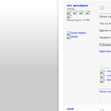
fort_apocalypse
Uzman
Elimde se
Mesaj Sayısı: 4.056
The Ice M
İlgilenen
Saygıları
PCB bastı
https:/
com
com
BIN
Teknik soru
...
runal