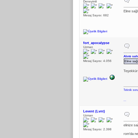
Deneyimli
Eline sağl
Mesaj Sayısı: 682
fort_apocalypse
Uzman
Alıntı sa
Mesaj Sayısı: 4.056
Eline sağl
Teşekkür 
Teknik soru
...
Levent (Lvnt)
Uzman
elinize sa
Mesaj Sayısı: 2.398
rom'da ne