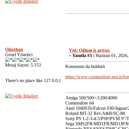
Oğuzhan
Ynt: Oğlum iş arıyor.
Genel Yönetici
«
Yanıtla #3 :
Haziran 01, 2026,
Mesaj Sayısı: 5.153
Konusunu da buldum
https://www.commodore.gen.tr/f
There's no place like 127.0.0.1
Amiga 500/500+/1200/4000
Commodore 64
Atari 1040STe/Falcon 030/Jaguar
Roland MT-32 Rev.A&B/SC-88
Sony PS 1-2-3-4-5/PSP/PVM 9"/
Sega SMS2FR/MD1FR/MD1JP/MD
Nintendo NES/SNES/DMG/GB