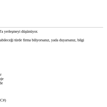
l'a yerleşmeyi düşünüyor.
bileceği türde firma biliyorsanız, yada duyarsanız, bilgi
r
oje
de
(C#)