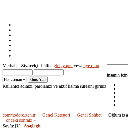
Ana Sayfa
Amiga Dokumantasyon Projesi
Medya
Yardım
Ara
Giriş Yap
Kayıt
Merhaba,
Ziyaretçi
. Lütfen
giriş yapın
veya
üye olun
.
insanın içi
Kullanıcı adınızı, parolanızı ve aktif kalma süresini giriniz
commodore.gen.tr
Genel Kategori
Genel Sohbet
Oğlum iş a
« önceki
sonraki »
Sayfa: [
1
]
Aşağı git