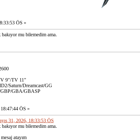
8:33:53 ÖS »
ok bakıyor mu bilemedim ama.
/2600
TV 9"/TV 11"
2/Saturn/Dreamcast/GG
C/GBP/GBA/GBASP
 18:47:44 ÖS »
ayıs 31, 2026, 18:33:53 ÖS
ok bakıyor mu bilemedim ama.
 mesaj atayım