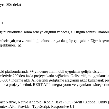
ısı 896 defa)
 »
 işini bulduktan sonra seneye düğünü yapacağız. Düğün sonrası İstanbu
fisde çalışma zorunluluğu olursa oraya da gelip çalışabilir. Eğer başvura
teşekkürler. 🙏
id platformlarında 7+ yıl deneyimli mobil uygulama geliştiricisiyim.
mleriyle 200'den fazla projeye katkı sağladım. Geliştirdiğim uygulamala
0.000+ indirme aldı. AI destekli geliştirme araçlarını aktif kullanarak pr
tan uca proje yönetimi, REST API entegrasyonu ve yayınlama süreçlerin
eact Native, Native Android (Kotlin, Java), iOS (Swift / Xcode), Unity 
ntext API, Provider, TypeScript, Responsive UI