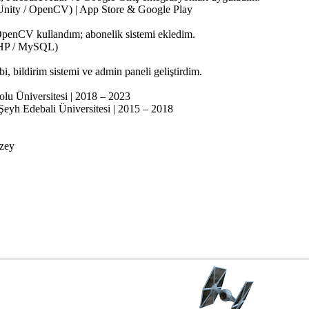
Unity / OpenCV) | App Store & Google Play
OpenCV kullandım; abonelik sistemi ekledim.
PHP / MySQL)
kibi, bildirim sistemi ve admin paneli geliştirdim.
olu Üniversitesi | 2018 – 2023
 Şeyh Edebali Üniversitesi | 2015 – 2018
üzey