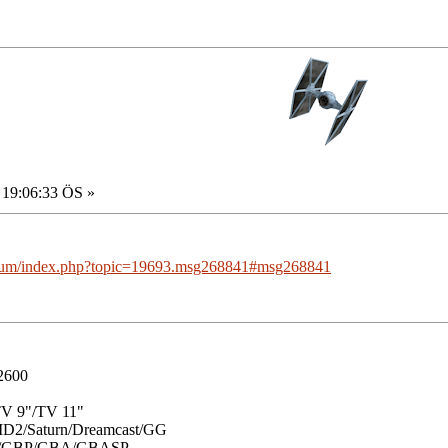
 19:06:33 ÖS »
orum/index.php?topic=19693.msg268841#msg268841
/2600
TV 9"/TV 11"
2/Saturn/Dreamcast/GG
C/GBP/GBA/GBASP