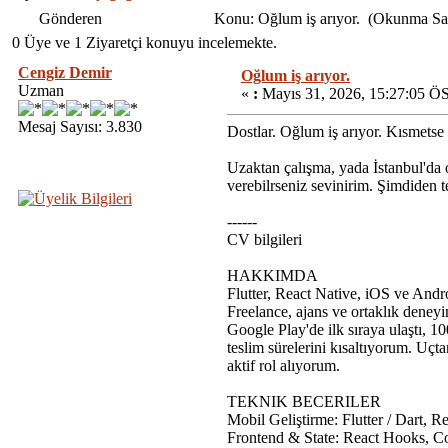
Gönderen
Konu: Oğlum iş arıyor. (Okunma Say
0 Üye ve 1 Ziyaretçi konuyu incelemekte.
Cengiz Demir
Oğlum iş arıyor.
Uzman
«
:
Mayıs 31, 2026, 15:27:05 ÖS
Mesaj Sayısı: 3.830
Dostlar. Oğlum iş arıyor. Kısmetse
Uzaktan çalışma, yada İstanbul'da o
verebilrseniz sevinirim. Şimdiden 
------
CV bilgileri
HAKKIMDA
Flutter, React Native, iOS ve Andro
Freelance, ajans ve ortaklık deneyi
Google Play'de ilk sıraya ulaştı, 10
teslim sürelerini kısaltıyorum. Uç
aktif rol alıyorum.
TEKNIK BECERILER
Mobil Geliştirme: Flutter / Dart, R
Frontend & State: React Hooks, Co