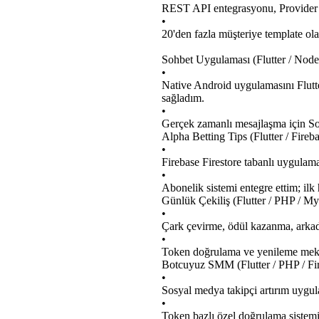
REST API entegrasyonu, Provider i
•
20'den fazla müşteriye template olar
Sohbet Uygulaması (Flutter / Node.
•
Native Android uygulamasını Flutt
sağladım.
•
Gerçek zamanlı mesajlaşma için So
Alpha Betting Tips (Flutter / Fireb
•
Firebase Firestore tabanlı uygulama 
•
Abonelik sistemi entegre ettim; ilk 
Günlük Çekiliş (Flutter / PHP / 
•
Çark çevirme, ödül kazanma, arkada
•
Token doğrulama ve yenileme meka
Botcuyuz SMM (Flutter / PHP / Fi
•
Sosyal medya takipçi artırım uygu
•
Token bazlı özel doğrulama sistemi