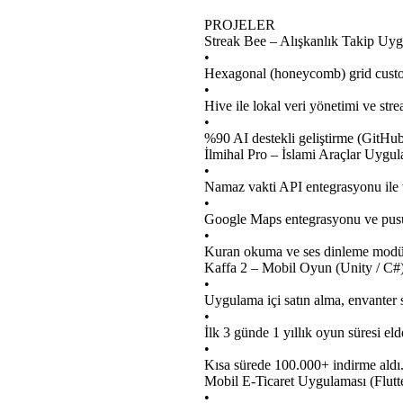
PROJELER
Streak Bee – Alışkanlık Takip Uygu
•
Hexagonal (honeycomb) grid custom 
•
Hive ile lokal veri yönetimi ve str
•
%90 AI destekli geliştirme (GitHub
İlmihal Pro – İslami Araçlar Uygula
•
Namaz vakti API entegrasyonu ile t
•
Google Maps entegrasyonu ve pusula
•
Kuran okuma ve ses dinleme modülü
Kaffa 2 – Mobil Oyun (Unity / C#)
•
Uygulama içi satın alma, envanter 
•
İlk 3 günde 1 yıllık oyun süresi elde
•
Kısa sürede 100.000+ indirme aldı
Mobil E-Ticaret Uygulaması (Flutt
•