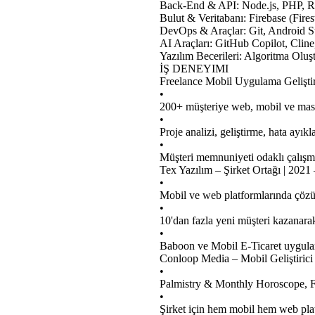
Back-End & API: Node.js, PHP,
Bulut & Veritabanı: Firebase (Fir
DevOps & Araçlar: Git, Android 
AI Araçları: GitHub Copilot, Clin
Yazılım Becerileri: Algoritma Ol
İŞ DENEYIMI
Freelance Mobil Uygulama Geliştir
•
200+ müşteriye web, mobil ve mas
•
Proje analizi, geliştirme, hata ayı
•
Müşteri memnuniyeti odaklı çalışma 
Tex Yazılım – Şirket Ortağı | 2021
•
Mobil ve web platformlarında çözüml
•
10'dan fazla yeni müşteri kazanarak
•
Baboon ve Mobil E-Ticaret uygulama
Conloop Media – Mobil Geliştirici
•
Palmistry & Monthly Horoscope, F
•
Şirket için hem mobil hem web pla