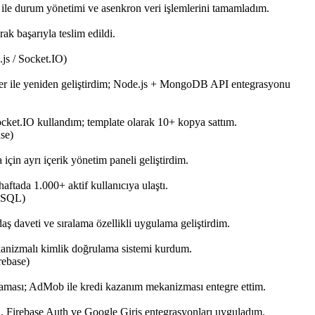
le durum yönetimi ve asenkron veri işlemlerini tamamladım.
ak başarıyla teslim edildi.
js / Socket.IO)
er ile yeniden geliştirdim; Node.js + MongoDB API entegrasyonu
cket.IO kullandım; template olarak 10+ kopya sattım.
ase)
için ayrı içerik yönetim paneli geliştirdim.
haftada 1.000+ aktif kullanıcıya ulaştı.
MySQL)
ş daveti ve sıralama özellikli uygulama geliştirdim.
nizmalı kimlik doğrulama sistemi kurdum.
rebase)
laması; AdMob ile kredi kazanım mekanizması entegre ettim.
, Firebase Auth ve Google Giriş entegrasyonları uyguladım.