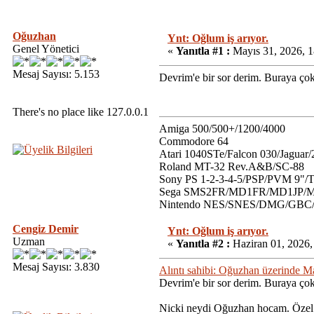
Oğuzhan
Ynt: Oğlum iş arıyor.
Genel Yönetici
«
Yanıtla #1 :
Mayıs 31, 2026, 1
Mesaj Sayısı: 5.153
Devrim'e bir sor derim. Buraya ç
There's no place like 127.0.0.1
Amiga 500/500+/1200/4000
Commodore 64
Atari 1040STe/Falcon 030/Jaguar
Roland MT-32 Rev.A&B/SC-88
Sony PS 1-2-3-4-5/PSP/PVM 9"/
Sega SMS2FR/MD1FR/MD1JP/MD
Nintendo NES/SNES/DMG/GB
Cengiz Demir
Ynt: Oğlum iş arıyor.
Uzman
«
Yanıtla #2 :
Haziran 01, 2026,
Mesaj Sayısı: 3.830
Alıntı sahibi: Oğuzhan üzerinde M
Devrim'e bir sor derim. Buraya ç
Nicki neydi Oğuzhan hocam. Özel