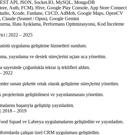
 REST API, JSON, Socket.IO, MySQL, MongoDB
estore, Auth, FCM), Hive, Google Play Console, App Store Connect
Studio, Xcode, Fastlane, CI/CD, AdMob, Google Maps, OpenCV
e, Claude (Sonnet / Opus), Google Gemini
uşturma, Hata Ayıklama, Performans Optimizasyonu, Kod İnceleme
ici | 2022 – 2025
aüstü uygulama geliştirme hizmetleri sundum.
klama, yayınlama ve destek süreçlerini uçtan uca yönettim.
sayesinde çoğunlukla tekrar iş teklifleri aldım.
 – 2022
er sunan şirkette ortak olarak geliştirme süreçlerini yönettim.
 projelerinin geliştirilmesi ve yayınlanmasını yönettim.
larını başarıyla geliştirip yayınladım.
 | 2018 – 2019
ood Squad ve Labreya uygulamalarını geliştirdim ve yayınladım.
tformlarda çalışan özel CRM uygulaması geliştirdim.