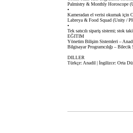
Palmistry & Monthly Horoscope (
•
Kameradan el verisi okumak için 
Labreya & Food Squad (Unity / 
•
Tek satıcılı sipariş sistemi; stok ta
EĞITIM
Yönetim Bilişim Sistemleri – Anad
Bilgisayar Programcılığı – Bilecik
DILLER
Türkçe: Anadil | İngilizce: Orta D