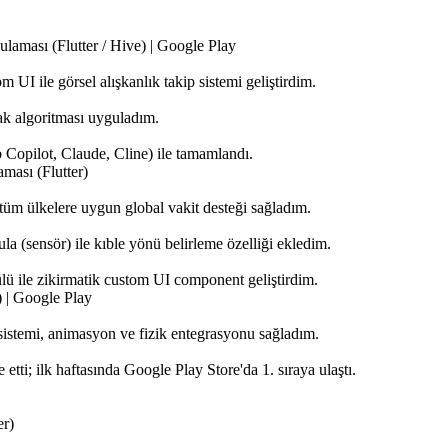
laması (Flutter / Hive) | Google Play
UI ile görsel alışkanlık takip sistemi geliştirdim.
eak algoritması uyguladım.
 Copilot, Claude, Cline) ile tamamlandı.
ması (Flutter)
üm ülkelere uygun global vakit desteği sağladım.
 (sensör) ile kıble yönü belirleme özelliği ekledim.
 ile zikirmatik custom UI component geliştirdim.
 | Google Play
sistemi, animasyon ve fizik entegrasyonu sağladım.
 etti; ilk haftasında Google Play Store'da 1. sıraya ulaştı.
.
er)