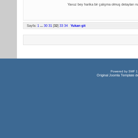
Yavuz bey harika bir çalışma olmuş detayları nası
Sayfa:
1
...
30
31
[
32
]
33
34
Yukarı git
Powered by SMF 1
Original Joomla Template d