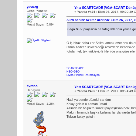
yavuzg
Ynt: SCARTCADE (VGA-SCART Dönüş
Genel Yönetici
«
Yanıtla #465 :
Ekim 26, 2017, 09:20:39 
Alıntı sahibi: Selim7 üzerinde Ekim 26, 2017, 
Mesaj Sayısı: 5.894
Sega ST-V projesinin de fotoğraflarının yerine ge
O iş biraz daha zor Selim, ancak evet onu da d
Onun sadece linkleri değil resimlerin kendisi d
fotoları tek tek yükleyip linkleri de ona göre e
SCARTCADE
NEO GEO
Elvira Pinball Restorasyon
evreno
Ynt: SCARTCADE (VGA-SCART Dönüş
Deneyimli
«
Yanıtla #466 :
Ekim 26, 2017, 09:24:49 
Hadi ya bende düzeldi sandım
Mesaj Sayısı: 1.264
Kolay gelsin o zaman üstad
Aslında bir başlıkta süreci paylaşırsan belki biri
Malum forumda başka kullananlar da vardır bel
Tekrar kolay gelsin