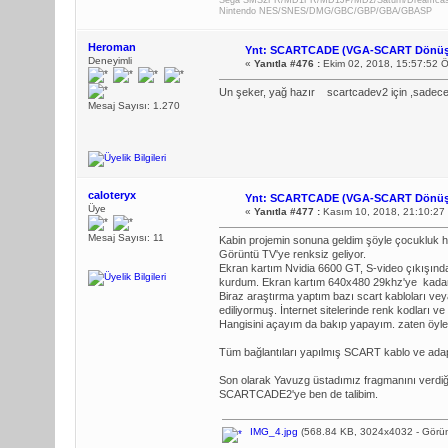
Sega SMS2FR/MD1FR/MD1JP/MD2/Saturn/Dreamca
Nintendo NES/SNES/DMG/GBC/GBP/GBA/GBASP
Heroman
Ynt: SCARTCADE (VGA-SCART Dönüş
Deneyimli
«
Yanıtla #476 :
Ekim 02, 2018, 15:57:52 
Un şeker, yağ hazır
scartcadev2 için ,sadec
Mesaj Sayısı: 1.270
caloteryx
Ynt: SCARTCADE (VGA-SCART Dönüş
Üye
«
Yanıtla #477 :
Kasım 10, 2018, 21:10:27
Mesaj Sayısı: 11
Kabin projemin sonuna geldim şöyle çocukluk 
Görüntü TV'ye renksiz geliyor.
Ekran kartım Nvidia 6600 GT, S-video çıkışı
kurdum. Ekran kartım 640x480 29khz'ye kadar d
Biraz araştırma yaptım bazı scart kabloları vey
ediliyormuş. İnternet sitelerinde renk kodları v
Hangisini açayım da bakıp yapayım. zaten öyle
Tüm bağlantıları yapılmış SCART kablo ve adap
Son olarak Yavuzg üstadımız fragmanını verd
SCARTCADE2'ye ben de talibim.
IMG_4.jpg
(568.84 KB, 3024x4032 - Görün