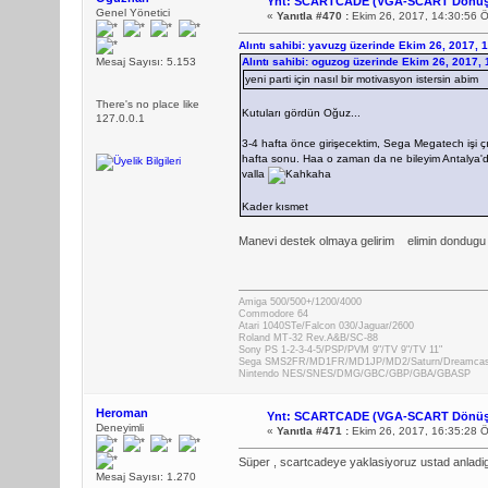
Ynt: SCARTCADE (VGA-SCART Dönüş
Genel Yönetici
«
Yanıtla #470 :
Ekim 26, 2017, 14:30:56 
Alıntı sahibi: yavuzg üzerinde Ekim 26, 2017, 
Mesaj Sayısı: 5.153
Alıntı sahibi: oguzog üzerinde Ekim 26, 2017,
yeni parti için nasıl bir motivasyon istersin abim
There's no place like
Kutuları gördün Oğuz...
127.0.0.1
3-4 hafta önce girişecektim, Sega Megatech işi çık
hafta sonu. Haa o zaman da ne bileyim Antalya'da
valla
Kader kısmet
Manevi destek olmaya gelirim
elimin dondugu
Amiga 500/500+/1200/4000
Commodore 64
Atari 1040STe/Falcon 030/Jaguar/2600
Roland MT-32 Rev.A&B/SC-88
Sony PS 1-2-3-4-5/PSP/PVM 9"/TV 9"/TV 11"
Sega SMS2FR/MD1FR/MD1JP/MD2/Saturn/Dreamca
Nintendo NES/SNES/DMG/GBC/GBP/GBA/GBASP
Heroman
Ynt: SCARTCADE (VGA-SCART Dönüş
Deneyimli
«
Yanıtla #471 :
Ekim 26, 2017, 16:35:28 
Süper , scartcadeye yaklasiyoruz ustad anladigi
Mesaj Sayısı: 1.270