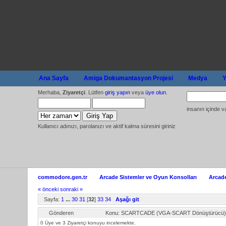
Ana Sayfa
Amiga Dokumantasyon Projesi
Medya
Y
Merhaba,
Ziyaretçi
. Lütfen
giriş yapın
veya
üye olun
.
insanın içinde v
Kullanıcı adınızı, parolanızı ve aktif kalma süresini giriniz
commodore.gen.tr
Arcade Sistemler ve Oyun Konsolları
Arcade
« önceki
sonraki »
Sayfa:
1
...
30
31
[
32
]
33
34
Aşağı git
Gönderen
Konu: SCARTCADE (VGA-SCART Dönüştürücü) 
0 Üye ve 3 Ziyaretçi konuyu incelemekte.