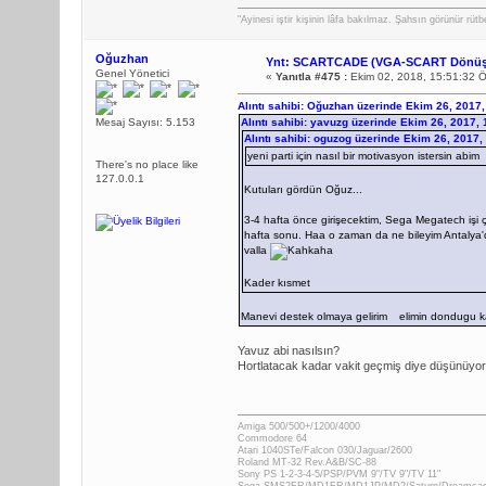
"Ayinesi iştir kişinin lâfa bakılmaz. Şahsın görünür rütbe
Oğuzhan
Ynt: SCARTCADE (VGA-SCART Dönüş
Genel Yönetici
«
Yanıtla #475 :
Ekim 02, 2018, 15:51:32 
Alıntı sahibi: Oğuzhan üzerinde Ekim 26, 2017
Mesaj Sayısı: 5.153
Alıntı sahibi: yavuzg üzerinde Ekim 26, 2017,
Alıntı sahibi: oguzog üzerinde Ekim 26, 2017
yeni parti için nasıl bir motivasyon istersin abim
There's no place like
127.0.0.1
Kutuları gördün Oğuz...
3-4 hafta önce girişecektim, Sega Megatech işi çı
hafta sonu. Haa o zaman da ne bileyim Antalya'da
valla
Kader kısmet
Manevi destek olmaya gelirim
elimin dondugu k
Yavuz abi nasılsın?
Hortlatacak kadar vakit geçmiş diye düşünüy
Amiga 500/500+/1200/4000
Commodore 64
Atari 1040STe/Falcon 030/Jaguar/2600
Roland MT-32 Rev.A&B/SC-88
Sony PS 1-2-3-4-5/PSP/PVM 9"/TV 9"/TV 11"