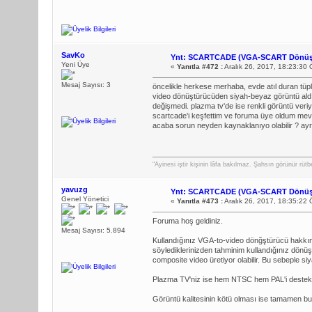
SavKo
Ynt: SCARTCADE (VGA-SCART Dönüş
Yeni Üye
«
Yanıtla #472 :
Aralık 26, 2017, 18:23:30
Mesaj Sayısı: 3
öncelikle herkese merhaba, evde atıl duran tüplü
video dönüştürücüden siyah-beyaz görüntü aldı
değişmedi. plazma tv'de ise renkli görüntü veri
scartcade'i keşfettim ve foruma üye oldum me
acaba sorun neyden kaynaklanıyo olabilir ? ay
"Ayinesi iştir kişinin lâfa bakılmaz. Şahsın görünür rütbe
yavuzg
Ynt: SCARTCADE (VGA-SCART Dönüş
Genel Yönetici
«
Yanıtla #473 :
Aralık 26, 2017, 18:35:22
Foruma hoş geldiniz.
Mesaj Sayısı: 5.894
Kullandığınız VGA-to-video dönğştürücü hakkında
söylediklerinizden tahminim kullandığınız dön
composite video üretiyor olabilir. Bu sebeple siya
Plazma TV'niz ise hem NTSC hem PAL'i destekli
Görüntü kalitesinin kötü olması ise tamamen bu 