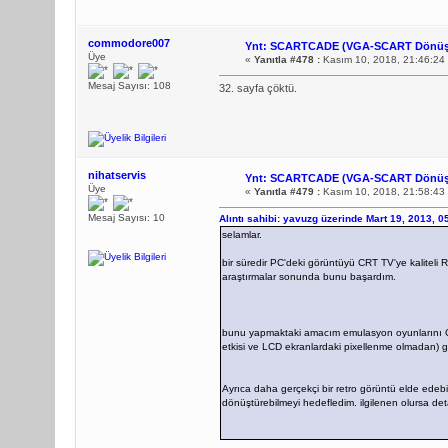
commodore007
Ynt: SCARTCADE (VGA-SCART Dönüş
Üye
«
Yanıtla #478 :
Kasım 10, 2018, 21:46:24
Mesaj Sayısı: 108
32. sayfa çöktü.
nihatservis
Ynt: SCARTCADE (VGA-SCART Dönüş
Üye
«
Yanıtla #479 :
Kasım 10, 2018, 21:58:43
Mesaj Sayısı: 10
Alıntı sahibi: yavuzg üzerinde Mart 19, 2013, 
selamlar.
bir süredir PC'deki görüntüyü CRT TV'ye kaliteli R
araştırmalar sonunda bunu başardım.
bunu yapmaktaki amacım emulasyon oyunlarını CR
etkisi ve LCD ekranlardaki pixellenme olmadan) g
Ayrıca daha gerçekçi bir retro görüntü elde edeb
dönüştürebilmeyi hedefledim. ilgilenen olursa detay