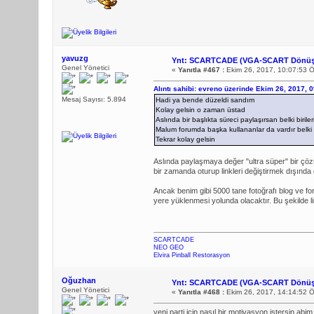
yavuzg
Ynt: SCARTCADE (VGA-SCART Dönüş
Genel Yönetici
«
Yanıtla #467 :
Ekim 26, 2017, 10:07:53 
Alıntı sahibi: evreno üzerinde Ekim 26, 2017, 
Mesaj Sayısı: 5.894
Hadi ya bende düzeldi sandım
Kolay gelsin o zaman üstad
Aslında bir başlıkta süreci paylaşırsan belki biriler
Malum forumda başka kullananlar da vardır belki
Tekrar kolay gelsin
Aslında paylaşmaya değer "ultra süper" bir çöz
bir zamanda oturup linkleri değiştirmek dışında
Ancak benim gibi 5000 tane fotoğrafı blog ve fo
yere yüklenmesi yolunda olacaktır. Bu şekilde lin
SCARTCADE
NEO GEO
Elvira Pinball Restorasyon
Oğuzhan
Ynt: SCARTCADE (VGA-SCART Dönüş
Genel Yönetici
«
Yanıtla #468 :
Ekim 26, 2017, 14:14:52 
yeni parti için nasıl bir motivasyon istersin abi