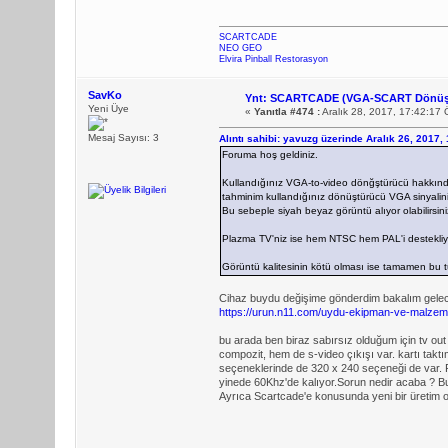
SCARTCADE
NEO GEO
Elvira Pinball Restorasyon
SavKo
Ynt: SCARTCADE (VGA-SCART Dönüş
Yeni Üye
«
Yanıtla #474 :
Aralık 28, 2017, 17:42:17
Mesaj Sayısı: 3
Alıntı sahibi: yavuzg üzerinde Aralık 26, 2017,
Foruma hoş geldiniz.
Kullandığınız VGA-to-video dönğştürücü hakkında b
tahminim kullandığınız dönüştürücü VGA sinyalin
Bu sebeple siyah beyaz görüntü alıyor olabilirsiniz
Plazma TV'niz ise hem NTSC hem PAL'i destekliyo
Görüntü kalitesinin kötü olması ise tamamen bu t
Cihaz buydu değişime gönderdim bakalım gele
https://urun.n11.com/uydu-ekipman-ve-malzem
bu arada ben biraz sabırsız olduğum için tv ou
compozit, hem de s-video çıkışı var. kartı taktı
seçeneklerinde de 320 x 240 seçeneği de var. 
yinede 60Khz'de kalıyor.Sorun nedir acaba ? B
Ayrıca Scartcade'e konusunda yeni bir üretim ol