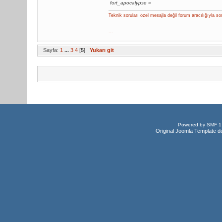
fort_apocalypse
»
Teknik soruları özel mesajla değil forum aracılığıyla so
...
Sayfa:
1
...
3
4
[
5
]
Yukarı git
Powered by SMF 1
Original Joomla Template d