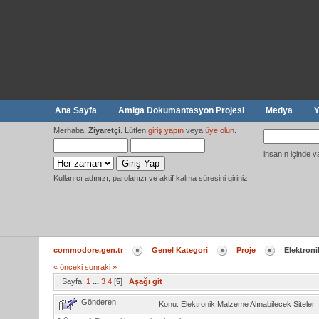
Ana Sayfa
Amiga Dokumantasyon Projesi
Medya
Y
Merhaba,
Ziyaretçi
. Lütfen
giriş yapın
veya
üye olun
.
insanın içinde v
Kullanıcı adınızı, parolanızı ve aktif kalma süresini giriniz
commodore.gen.tr
Genel Kategori
Proje
Elektroni
« önceki
sonraki »
Sayfa:
1
...
3
4
[
5
]
Aşağı git
Gönderen
Konu: Elektronik Malzeme Alınabilecek Sitele