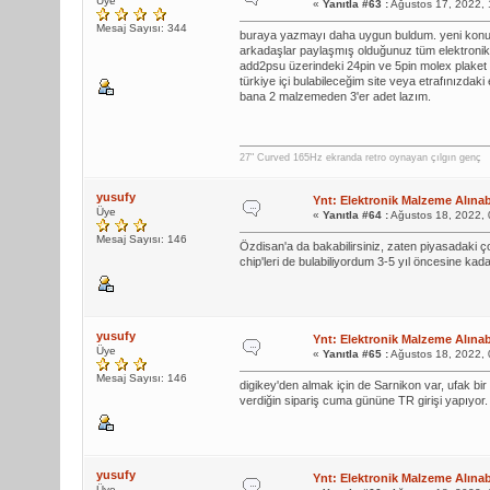
Üye
«
Yanıtla #63 :
Ağustos 17, 2022,
Mesaj Sayısı: 344
buraya yazmayı daha uygun buldum. yeni kon
arkadaşlar paylaşmış olduğunuz tüm elektronik 
add2psu üzerindeki 24pin ve 5pin molex plaket
türkiye içi bulabileceğim site veya etrafınızdak
bana 2 malzemeden 3'er adet lazım.
27" Curved 165Hz ekranda retro oynayan çılgın genç
yusufy
Ynt: Elektronik Malzeme Alınabi
Üye
«
Yanıtla #64 :
Ağustos 18, 2022,
Mesaj Sayısı: 146
Özdisan'a da bakabilirsiniz, zaten piyasadaki çoğ
chip'leri de bulabiliyordum 3-5 yıl öncesine kad
yusufy
Ynt: Elektronik Malzeme Alınabi
Üye
«
Yanıtla #65 :
Ağustos 18, 2022,
Mesaj Sayısı: 146
digikey'den almak için de Sarnikon var, ufak bir 
verdiğin sipariş cuma gününe TR girişi yapıyor.
yusufy
Ynt: Elektronik Malzeme Alınabi
Üye