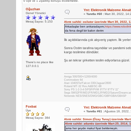
0 Üye ve 1 Ziyaretçi konuyu incelemekte.
Oğuzhan
Ynt: Elektronik Malzeme Alınabi
Genel Yönetici
«
Yanıtla #60 :
Mart 30, 2022, 14:
Mesaj Sayısı: 5.153
Alıntı sahibi: osilator üzerinde Mart 30, 2022, 
Arkadaşlar ben ankaradayım,
https://www.robolin
da fena degil bir bakın derim
İlk açıldıklarında çok alışveriş yaptım. İlk yerl
Sonra Ostim tarafına taşındılar ve pandemi sebeb
kargo teslimine döndüler.
Şu an tekrar şirketten teslim ediyorlarsa güzel.
There's no place like
127.0.0.1
Amiga 500/500+/1200/4000
Commodore 64
Atari 1040STe/Falcon 030/Jaguar/2600
Roland MT-32 Rev.A&B/SC-88
Sony PS 1-2-3-4-5/PSP/PVM 9"/TV 9"/TV 11"
Sega SMS2FR/MD1FR/MD1JP/MD2/Saturn/Dreamca
Nintendo NES/SNES/DMG/GBC/GBP/GBA/GBASP
Foxbat
Ynt: Elektronik Malzeme Alınabi
Üye
«
Yanıtla #61 :
Ağustos 16, 2022, 
Mesaj Sayısı: 384
Alıntı sahibi: Simon (Özay Turay) üzerinde Mar
Alıntı sahibi: atlantis üzerinde Mart 25, 2014,
ama her şeyde makul fiyat beklemeyin.