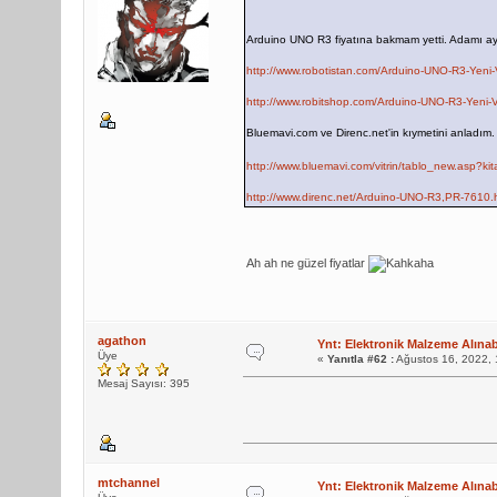
Arduino UNO R3 fiyatına bakmam yetti. Adamı aya
http://www.robotistan.com/Arduino-UNO-R3-Yeni-
http://www.robitshop.com/Arduino-UNO-R3-Yeni-
Bluemavi.com ve Direnc.net'in kıymetini anladım
http://www.bluemavi.com/vitrin/tablo_new.asp?k
http://www.direnc.net/Arduino-UNO-R3,PR-7610.
Ah ah ne güzel fiyatlar
agathon
Ynt: Elektronik Malzeme Alınabi
Üye
«
Yanıtla #62 :
Ağustos 16, 2022, 
Mesaj Sayısı: 395
mtchannel
Ynt: Elektronik Malzeme Alınabi