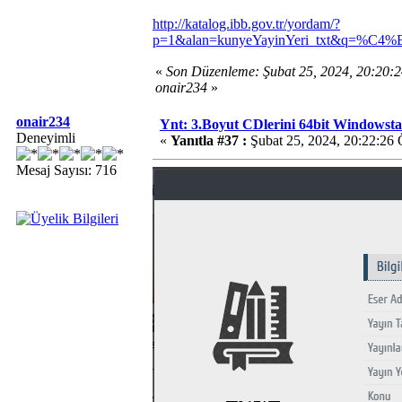
http://katalog.ibb.gov.tr/yordam/?
p=1&alan=kunyeYayinYeri_txt&q=%C4
«
Son Düzenleme: Şubat 25, 2024, 20:20:
onair234
»
onair234
Ynt: 3.Boyut CDlerini 64bit Windowsta 
Deneyimli
«
Yanıtla #37 :
Şubat 25, 2024, 20:22:26
Mesaj Sayısı: 716