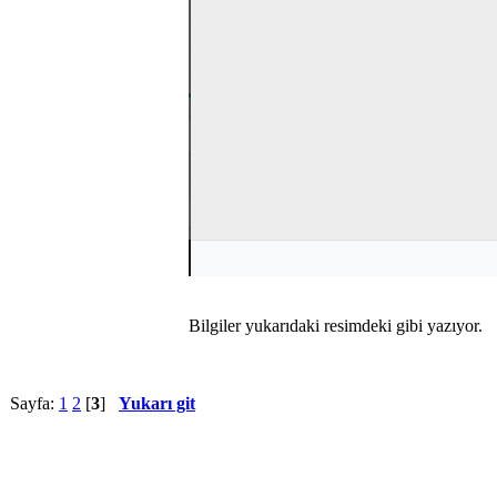
Bilgiler yukarıdaki resimdeki gibi yazıyor.
Sayfa:
1
2
[
3
]
Yukarı git