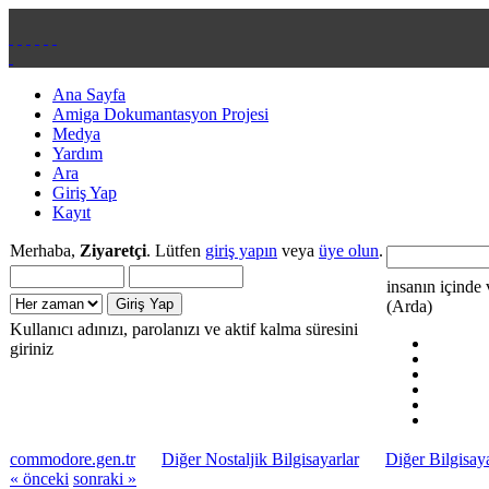
Ana Sayfa
Amiga Dokumantasyon Projesi
Medya
Yardım
Ara
Giriş Yap
Kayıt
Merhaba,
Ziyaretçi
. Lütfen
giriş yapın
veya
üye olun
.
insanın içinde 
(Arda)
Kullanıcı adınızı, parolanızı ve aktif kalma süresini
giriniz
commodore.gen.tr
Diğer Nostaljik Bilgisayarlar
Diğer Bilgisaya
« önceki
sonraki »