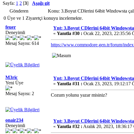
Sayfa:
1
2
[
3
]
Aşağı git
Gönderen
Konu: 3.Boyut CDlerini 64bit Windowsta çal
0 Üye ve 1 Ziyaretçi konuyu incelemekte.
feuer
Ynt: 3.Boyut CDlerini 64bit Windowsta 
Deneyimli
«
Yanıtla #30 :
Ocak 22, 2023, 22:35:56 
Mesaj Sayısı: 614
https://www.commodore.gen.tr/forum/inde
M3ric
Ynt: 3.Boyut CDlerini 64bit Windowsta 
Yeni Üye
«
Yanıtla #31 :
Ocak 23, 2023, 19:12:17 
Mesaj Sayısı: 2
Cozum yolunu yazar misiniz?
onair234
Ynt: 3.Boyut CDlerini 64bit Windowsta 
Deneyimli
«
Yanıtla #32 :
Aralık 20, 2023, 18:36:17