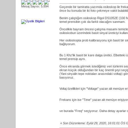
Mesaj Sayısı: 5.894
Geçende bir tamiratta yazımda osiloskop ile frek
önce bu konuda bir iki foto çekmeye vakit bulabild
Benim çalıştığım osiloskop Rigol DS1052E (100 M
temel prensibin çok da farklı olacağını sanmam.
Öncelikle bayram öncesi çalışma masamı temizle
osiloskobun üzerindeki basit sinyal üreticiyi kull
Her osiloskopta prob kalibrasyonu için basit bir si
bağlıyorum.
Bu 1 Khz'lik basit bir kare dalga üretici. Elbetteki
temel prensip aynı.
Önce ekranda görmek istediğimiz veri türlerini seçi
ekran küçük olduğundan bir kaç önemli şeyi seçip 
(Yani sinyalin tepe noktaları arasındaki voltajı
basıyoruz.
Voltaj özellikleri için "Voltage" yazan alt menüye e
Frekans için ise "Time" yazan alt menüye erişiyoru
ve burada "Freq" seçiyoruz. Daha detay ayarlar da
«
Son Düzenleme: Eylül 29, 2020, 16:01:01 ÖS 