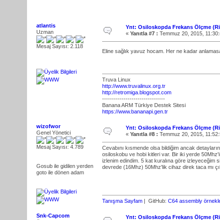
atlantis
Ynt: Osiloskopda Frekans Ölçme (R
Uzman
«
Yanıtla #7 :
Temmuz 20, 2015, 11:30
Mesaj Sayısı: 2.118
Eline sağlık yavuz hocam. Her ne kadar anlamasak
Truva Linux
http://www.truvalinux.org.tr
http://retromiga.blogspot.com
--------------------------------
Banana ARM Türkiye Destek Sitesi
https://www.bananapi.gen.tr
wizofwor
Ynt: Osiloskopda Frekans Ölçme (R
Genel Yönetici
«
Yanıtla #8 :
Temmuz 20, 2015, 11:52
Mesaj Sayısı: 4.789
Cevabını kısmende olsa bildiğim ancak detayların
osiloskobu ve hobi kitleri var. Bir iki yerde 50Mhz
izlenim edindim. 5 kat kuralına göre izleyeceğim si
Gosub ile gidilen yerden
devrede (16Mhz) 50Mhz'lik cihaz direk taca mı çıkıy
goto ile dönen adam
Tanışma Sayfam
| GitHub:
C64 assembly örnekle
Snk-Capcom
Ynt: Osiloskopda Frekans Ölçme (R