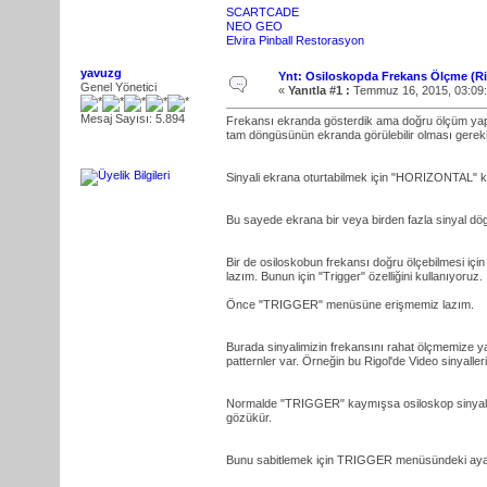
SCARTCADE
NEO GEO
Elvira Pinball Restorasyon
yavuzg
Ynt: Osiloskopda Frekans Ölçme (R
Genel Yönetici
«
Yanıtla #1 :
Temmuz 16, 2015, 03:09
Mesaj Sayısı: 5.894
Frekansı ekranda gösterdik ama doğru ölçüm yapmak
tam döngüsünün ekranda görülebilir olması gereki
Sinyali ekrana oturtabilmek için "HORIZONTAL" 
Bu sayede ekrana bir veya birden fazla sinyal dög
Bir de osiloskobun frekansı doğru ölçebilmesi içi
lazım. Bunun için "Trigger" özelliğini kullanıyoruz.
Önce "TRIGGER" menüsüne erişmemiz lazım.
Burada sinyalimizin frekansını rahat ölçmemize 
patternler var. Örneğin bu Rigol'de Video sinyalleri
Normalde "TRIGGER" kaymışsa osiloskop sinyale 
gözükür.
Bunu sabitlemek için TRIGGER menüsündeki ayar d