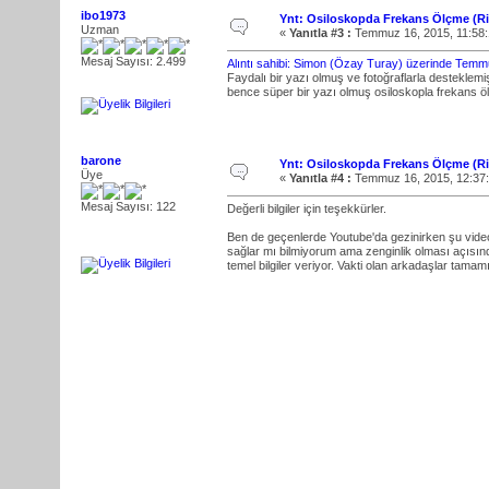
ibo1973
Ynt: Osiloskopda Frekans Ölçme (R
Uzman
«
Yanıtla #3 :
Temmuz 16, 2015, 11:58
Mesaj Sayısı: 2.499
Alıntı sahibi: Simon (Özay Turay) üzerinde Tem
Faydalı bir yazı olmuş ve fotoğraflarla desteklemi
bence süper bir yazı olmuş osiloskopla frekans 
barone
Ynt: Osiloskopda Frekans Ölçme (R
Üye
«
Yanıtla #4 :
Temmuz 16, 2015, 12:37
Mesaj Sayısı: 122
Değerli bilgiler için teşekkürler.
Ben de geçenlerde Youtube'da gezinirken şu video
sağlar mı bilmiyorum ama zenginlik olması açısın
temel bilgiler veriyor. Vakti olan arkadaşlar tamamın