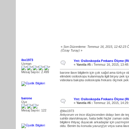
«
Son Düzenleme: Temmuz 16, 2015, 12:42:23 
(Özay Turay)
»
ibo1973
Ynt: Osiloskopda Frekans Ölçme (R
Uzman
«
Yanıtla #5 :
Temmuz 16, 2015, 13:48
Mesaj Sayısı: 2.499
barone ilave bilgilerin için çok sağol ama türkçe 
elimdeki osiloskopu kulanmayla ilgili birşey pek içer
videolara bakıpta osiloskopla frekans ölçmek pek
barone
Ynt: Osiloskopda Frekans Ölçme (R
Üye
«
Yanıtla #6 :
Temmuz 16, 2015, 14:29
Mesaj Sayısı: 122
@ibo1973
Anlıyorum ve ince düşüncenden dolayı ben de teş
sahibi olan/olmayan, hatta belki hiçbir zaman osil
bilgilere ihtiyaç duyacak arkadaşlar için yazmış
oldu. Benim bu konuda yavuzg'ye veya sana ilave