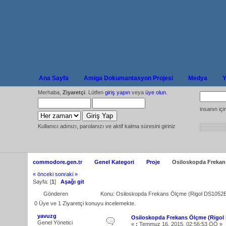
Ana Sayfa
Amiga Dokumantasyon Projesi
Medya
Y
Merhaba,
Ziyaretçi
. Lütfen
giriş yapın
veya
üye olun
.
insanın iç
Kullanıcı adınızı, parolanızı ve aktif kalma süresini giriniz
commodore.gen.tr
Genel Kategori
Proje
Osiloskopda Frekan
« önceki
sonraki »
Sayfa: [
1
]
Aşağı git
Gönderen
Konu: Osiloskopda Frekans Ölçme (Rigol DS1052
0 Üye ve 1 Ziyaretçi konuyu incelemekte.
yavuzg
Osiloskopda Frekans Ölçme (Rigol
Genel Yönetici
«
:
Temmuz 16, 2015, 02:56:53 ÖÖ »