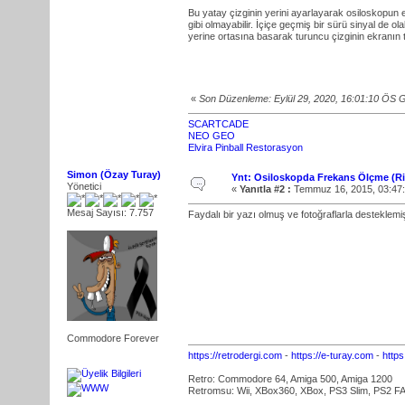
Bu yatay çizginin yerini ayarlayarak osiloskopun ek
gibi olmayabilir. İçiçe geçmiş bir sürü sinyal de o
yerine ortasına basarak turuncu çizginin ekranın 
«
Son Düzenleme: Eylül 29, 2020, 16:01:10 ÖS 
SCARTCADE
NEO GEO
Elvira Pinball Restorasyon
Simon (Özay Turay)
Ynt: Osiloskopda Frekans Ölçme (R
Yönetici
«
Yanıtla #2 :
Temmuz 16, 2015, 03:47
Mesaj Sayısı: 7.757
Faydalı bir yazı olmuş ve fotoğraflarla desteklemi
Commodore Forever
https://retrodergi.com
-
https://e-turay.com
-
http
Retro: Commodore 64, Amiga 500, Amiga 1200
Retromsu: Wii, XBox360, XBox, PS3 Slim, PS2 FA