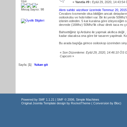
Üye
«
Yanıtla #9 :
Eylül 29, 2020, 14:43:54
Mesaj Sayısı: 98
Alıntı sahibi: wizofwor üzerinde Temmuz 20, 201
Cevabını kısmende olsa bildiğim ancak detayların
osiloskobu ve hobi kitleri var. Bir iki yerde 50Mhz
izlenim edindim. 5 kat kuralına göre izleyeceğim si
devrede (16Mhz) 50Mhz'lik cihaz direk taca mı çıkıy
Bahsettiğiniz işi Arduino ile yapmak akıllıca değil ,
kadar olacaksa ona göre bir tasarım yapılmalı. K
Bu arada başlığa girince osiloskop üzerinden sin
«
Son Düzenleme: Eylül 29, 2020, 14:46:10 ÖS 
Capcom
»
Sayfa: [
1
]
Yukarı git
Powered by SMF 1.1.21
|
SMF © 2006, Simple Machines
Original Joomla Template design by
RocketTheme
( Conversion by
Bloc
)