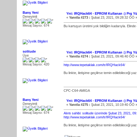
Barış Yeni
Ynt: IRQHack64 - EPROM Kullanan :) Prg Yü
Deneyimli
«
Yanıtla #273 :
Şubat 23, 2021, 09:28:32 ÖÖ 
Mesaj Sayısı: 674
Bu kartuşun üretimi yok bildiğim kadarıyla. Elinde 
solitude
Ynt: IRQHack64 - EPROM Kullanan :) Prg Yü
Üye
«
Yanıtla #274 :
Şubat 23, 2021, 09:46:40 ÖÖ 
Mesaj Sayısı: 420
http://www.tepetaklak.com/tr/IRQHack64/
Bu linkte, iletişime geçilirse temin edilebileceği yazı
CPC-C64-AMIGA
Barış Yeni
Ynt: IRQHack64 - EPROM Kullanan :) Prg Yü
Deneyimli
«
Yanıtla #275 :
Şubat 23, 2021, 10:19:40 ÖÖ 
Mesaj Sayısı: 674
Alıntı sahibi: solitude üzerinde Şubat 23, 2021, 0
http://www.tepetaklak.com/tr/IRQHack64/
Bu linkte, iletişime geçilirse temin edilebileceği yazı