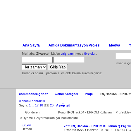
Ana Sayfa
Amiga Dokumantasyon Projesi
Medya
Y
Merhaba,
Ziyaretçi
. Lütfen
giriş yapın
veya
üye olun
.
insanın iç
Kullanıcı adınızı, parolanızı ve aktif kalma süresini giriniz
commodore.gen.tr
Genel Kategori
Proje
IRQHack64 - EPROM K
« önceki
sonraki »
Sayfa:
1
...
17
18
[
19
]
20
Aşağı git
Gönderen
Konu: IRQHack64 - EPROM Kullanan :) Prg Yükley
0 Üye ve 1 Ziyaretçi konuyu incelemekte.
i_r_on
Ynt: IRQHack64 - EPROM Kullanan :) Prg Yü
Uzman
«
Yanıtla #270 :
Haziran 10, 2019, 11:07:44 ÖÖ