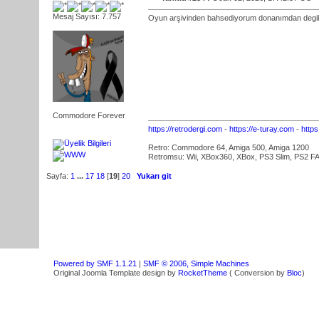
Mesaj Sayısı: 7.757
Oyun arşivinden bahsediyorum donanımdan degil
Commodore Forever
https://retrodergi.com
-
https://e-turay.com
-
http
Retro: Commodore 64, Amiga 500, Amiga 1200
Retromsu: Wii, XBox360, XBox, PS3 Slim, PS2 FA
Sayfa:
1
...
17
18
[
19
]
20
Yukarı git
Powered by SMF 1.1.21
|
SMF © 2006, Simple Machines
Original Joomla Template design by
RocketTheme
( Conversion by
Bloc
)