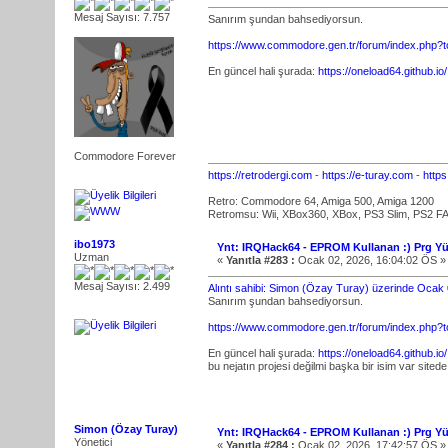
Mesaj Sayısı: 7.757
Sanırım şundan bahsediyorsun.
https://www.commodore.gen.tr/forum/index.php?
En güncel hali şurada:
https://oneload64.github.io/
Commodore Forever
https://retrodergi.com
-
https://e-turay.com
-
http
Retro: Commodore 64, Amiga 500, Amiga 1200
Retromsu: Wii, XBox360, XBox, PS3 Slim, PS2 FA
ibo1973
Ynt: IRQHack64 - EPROM Kullanan :) Prg Yü
Uzman
«
Yanıtla #283 :
Ocak 02, 2026, 16:04:02 ÖS »
Mesaj Sayısı: 2.499
Alıntı sahibi: Simon (Özay Turay) üzerinde Ocak
Sanırım şundan bahsediyorsun.
https://www.commodore.gen.tr/forum/index.php?
En güncel hali şurada:
https://oneload64.github.io/
bu nejatın projesi değilmi başka bir isim var sitede
Simon (Özay Turay)
Ynt: IRQHack64 - EPROM Kullanan :) Prg Yü
Yönetici
«
Yanıtla #284 :
Ocak 02, 2026, 17:42:57 ÖS »