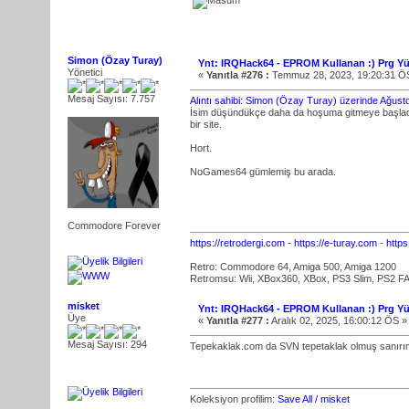
Simon (Özay Turay)
Ynt: IRQHack64 - EPROM Kullanan :) Prg Yü
Yönetici
«
Yanıtla #276 :
Temmuz 28, 2023, 19:20:31 Ö
Mesaj Sayısı: 7.757
Alıntı sahibi: Simon (Özay Turay) üzerinde Ağus
İsim düşündükçe daha da hoşuma gitmeye başla
bir site.
Hort.
NoGames64 gümlemiş bu arada.
Commodore Forever
https://retrodergi.com
-
https://e-turay.com
-
http
Retro: Commodore 64, Amiga 500, Amiga 1200
Retromsu: Wii, XBox360, XBox, PS3 Slim, PS2 FA
misket
Ynt: IRQHack64 - EPROM Kullanan :) Prg Yü
Üye
«
Yanıtla #277 :
Aralık 02, 2025, 16:00:12 ÖS »
Mesaj Sayısı: 294
Tepekaklak.com da SVN tepetaklak olmuş sanır
Koleksiyon profilim:
Save All / misket