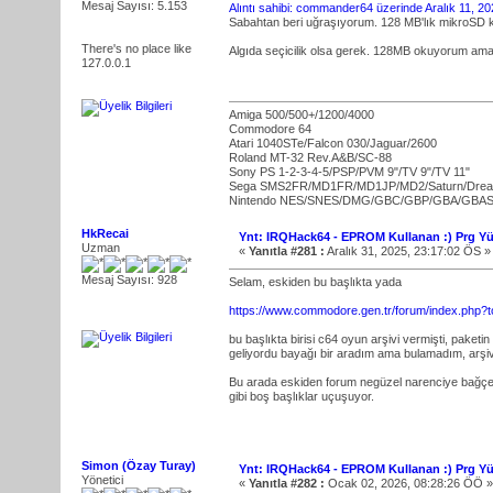
Mesaj Sayısı: 5.153
Alıntı sahibi: commander64 üzerinde Aralık 11, 2
Sabahtan beri uğraşıyorum. 128 MB'lık mikroSD ka
There's no place like
Algıda seçicilik olsa gerek. 128MB okuyorum am
127.0.0.1
Amiga 500/500+/1200/4000
Commodore 64
Atari 1040STe/Falcon 030/Jaguar/2600
Roland MT-32 Rev.A&B/SC-88
Sony PS 1-2-3-4-5/PSP/PVM 9"/TV 9"/TV 11"
Sega SMS2FR/MD1FR/MD1JP/MD2/Saturn/Dre
Nintendo NES/SNES/DMG/GBC/GBP/GBA/GBA
HkRecai
Ynt: IRQHack64 - EPROM Kullanan :) Prg Yü
Uzman
«
Yanıtla #281 :
Aralık 31, 2025, 23:17:02 ÖS »
Mesaj Sayısı: 928
Selam, eskiden bu başlıkta yada
https://www.commodore.gen.tr/forum/index.php?t
bu başlıkta birisi c64 oyun arşivi vermişti, paketi
geliyordu bayağı bir aradım ama bulamadım, arşivi
Bu arada eskiden forum negüzel narenciye bağçes
gibi boş başlıklar uçuşuyor.
Simon (Özay Turay)
Ynt: IRQHack64 - EPROM Kullanan :) Prg Yü
Yönetici
«
Yanıtla #282 :
Ocak 02, 2026, 08:28:26 ÖÖ »