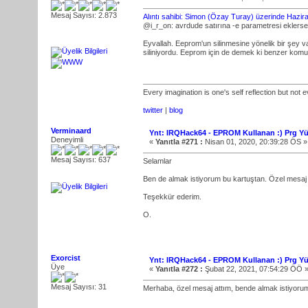
Mesaj Sayısı: 2.873
Alıntı sahibi: Simon (Özay Turay) üzerinde Hazi
@i_r_on: avrdude satırına -e parametresi eklersen
Eyvallah. Eeprom'un silinmesine yönelik bir şey 
siliniyordu. Eeprom için de demek ki benzer komu
Every imagination is one's self reflection but not e
twitter
|
blog
Verminaard
Ynt: IRQHack64 - EPROM Kullanan :) Prg Yü
Deneyimli
«
Yanıtla #271 :
Nisan 01, 2020, 20:39:28 ÖS »
Mesaj Sayısı: 637
Selamlar
Ben de almak istiyorum bu kartuştan. Özel mesaj 
Teşekkür ederim.
O.
Exorcist
Ynt: IRQHack64 - EPROM Kullanan :) Prg Yü
Üye
«
Yanıtla #272 :
Şubat 22, 2021, 07:54:29 ÖÖ 
Mesaj Sayısı: 31
Merhaba, özel mesaj attım, bende almak istiyoru