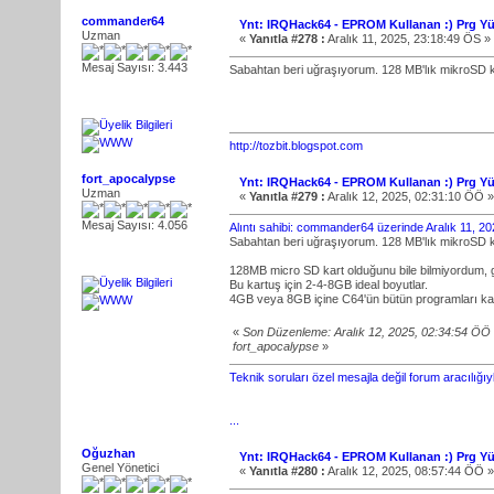
commander64
Ynt: IRQHack64 - EPROM Kullanan :) Prg Yü
Uzman
«
Yanıtla #278 :
Aralık 11, 2025, 23:18:49 ÖS »
Mesaj Sayısı: 3.443
Sabahtan beri uğraşıyorum. 128 MB'lık mikroSD ka
http://tozbit.blogspot.com
fort_apocalypse
Ynt: IRQHack64 - EPROM Kullanan :) Prg Yü
Uzman
«
Yanıtla #279 :
Aralık 12, 2025, 02:31:10 ÖÖ »
Mesaj Sayısı: 4.056
Alıntı sahibi: commander64 üzerinde Aralık 11, 2
Sabahtan beri uğraşıyorum. 128 MB'lık mikroSD ka
128MB micro SD kart olduğunu bile bilmiyordum, 
Bu kartuş için 2-4-8GB ideal boyutlar.
4GB veya 8GB içine C64'ün bütün programları kayde
«
Son Düzenleme: Aralık 12, 2025, 02:34:54 ÖÖ
fort_apocalypse
»
Teknik soruları özel mesajla değil forum aracılığı
...
Oğuzhan
Ynt: IRQHack64 - EPROM Kullanan :) Prg Yü
Genel Yönetici
«
Yanıtla #280 :
Aralık 12, 2025, 08:57:44 ÖÖ »