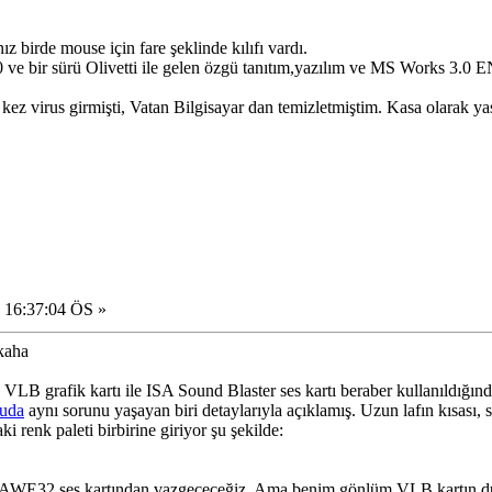
z birde mouse için fare şeklinde kılıfı vardı.
bir sürü Olivetti ile gelen özgü tanıtım,yazılım ve MS Works 3.0 
 kez virus girmişti, Vatan Bilgisayar dan temizletmiştim. Kasa olarak 
 16:37:04 ÖS »
VLB grafik kartı ile ISA Sound Blaster ses kartı beraber kullanıldığınd
nuda
aynı sorunu yaşayan biri detaylarıyla açıklamış. Uzun lafın kısası, 
i renk paleti birbirine giriyor şu şekilde:
 AWE32 ses kartından vazgeçeceğiz. Ama benim gönlüm VLB kartın durm