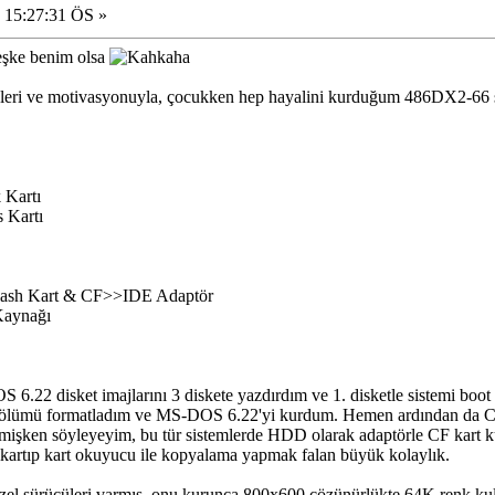
 15:27:31 ÖS »
eşke benim olsa
eri ve motivasyonuyla, çocukken hep hayalini kurduğum 486DX2-66 sis
 Kartı
 Kartı
Flash Kart & CF>>IDE Adaptör
Kaynağı
 6.22 disket imajlarını 3 diskete yazdırdım ve 1. disketle sistemi bo
ölümü formatladım ve MS-DOS 6.22'yi kurdum. Hemen ardından da CF
mişken söyleyeyim, bu tür sistemlerde HDD olarak adaptörle CF kart 
ıkartıp kart okuyucu ile kopyalama yapmak falan büyük kolaylık.
özel sürücüleri varmış, onu kurunca 800x600 çözünürlükte 64K renk kul