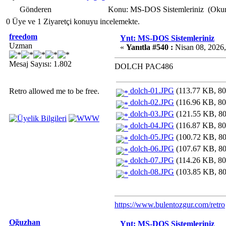
Gönderen
Konu: MS-DOS Sistemleriniz (Okun
0 Üye ve 1 Ziyaretçi konuyu incelemekte.
freedom
Ynt: MS-DOS Sistemleriniz
Uzman
«
Yanıtla #540 :
Nisan 08, 2026,
Mesaj Sayısı: 1.802
DOLCH PAC486
dolch-01.JPG
(113.77 KB, 80
Retro allowed me to be free.
dolch-02.JPG
(116.96 KB, 80
dolch-03.JPG
(121.55 KB, 80
dolch-04.JPG
(116.87 KB, 80
dolch-05.JPG
(100.72 KB, 80
dolch-06.JPG
(107.67 KB, 80
dolch-07.JPG
(114.26 KB, 80
dolch-08.JPG
(103.85 KB, 80
https://www.bulentozgur.com/retro
Oğuzhan
Ynt: MS-DOS Sistemleriniz