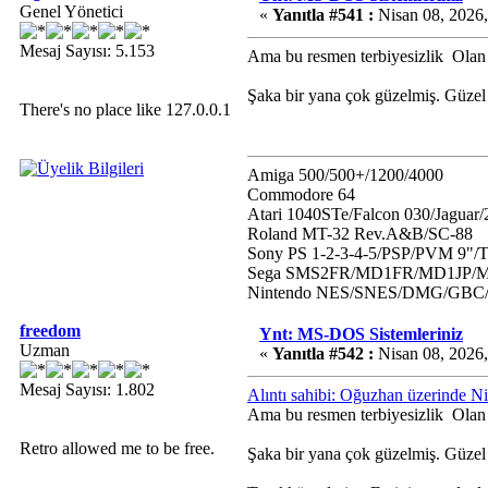
Genel Yönetici
«
Yanıtla #541 :
Nisan 08, 2026,
Mesaj Sayısı: 5.153
Ama bu resmen terbiyesizlik
Olan 
Şaka bir yana çok güzelmiş. Güzel 
There's no place like 127.0.0.1
Amiga 500/500+/1200/4000
Commodore 64
Atari 1040STe/Falcon 030/Jaguar
Roland MT-32 Rev.A&B/SC-88
Sony PS 1-2-3-4-5/PSP/PVM 9"/
Sega SMS2FR/MD1FR/MD1JP/MD
Nintendo NES/SNES/DMG/GB
freedom
Ynt: MS-DOS Sistemleriniz
Uzman
«
Yanıtla #542 :
Nisan 08, 2026,
Mesaj Sayısı: 1.802
Alıntı sahibi: Oğuzhan üzerinde N
Ama bu resmen terbiyesizlik
Olan 
Retro allowed me to be free.
Şaka bir yana çok güzelmiş. Güzel 