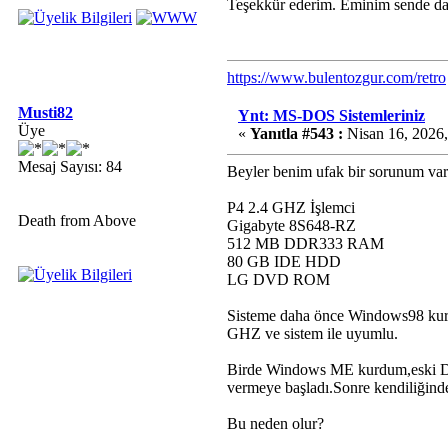
Teşekkür ederim. Eminim sende da
https://www.bulentozgur.com/retro
Musti82
Ynt: MS-DOS Sistemleriniz
Üye
«
Yanıtla #543 :
Nisan 16, 2026,
Mesaj Sayısı: 84
Beyler benim ufak bir sorunum var. 
P4 2.4 GHZ İşlemci
Death from Above
Gigabyte 8S648-RZ
512 MB DDR333 RAM
80 GB IDE HDD
LG DVD ROM
Sisteme daha önce Windows98 kurmuş
GHZ ve sistem ile uyumlu.
Birde Windows ME kurdum,eski DV
vermeye başladı.Sonre kendiliğinde
Bu neden olur?