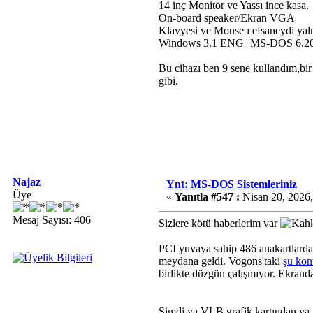
14 inç Monitör ve Yassı ince kasa.
On-board speaker/Ekran VGA
Klavyesi ve Mouse ı efsaneydi yalnı
Windows 3.1 ENG+MS-DOS 6.20 ve 
Bu cihazı ben 9 sene kullandım,bir
gibi.
Najaz
Ynt: MS-DOS Sistemleriniz
Üye
«
Yanıtla #547 :
Nisan 20, 2026,
Mesaj Sayısı: 406
Sizlere kötü haberlerim var
PCI yuvaya sahip 486 anakartlarda 
meydana geldi. Vogons'taki
şu ko
birlikte düzgün çalışmıyor. Ekrandak
Şimdi ya VLB grafik kartından ya