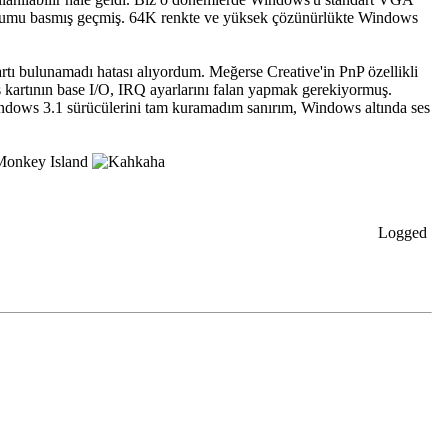
urulumu basmış geçmiş. 64K renkte ve yüksek çözünürlükte Windows
artı bulunamadı hatası alıyordum. Meğerse Creative'in PnP özellikli
 kartının base I/O, IRQ ayarlarını falan yapmak gerekiyormuş.
indows 3.1 sürücülerini tam kuramadım sanırım, Windows altında ses
, Monkey Island
Logged