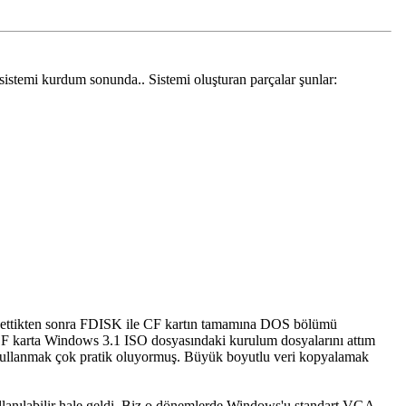
temi kurdum sonunda.. Sistemi oluşturan parçalar şunlar:
ot ettikten sonra FDISK ile CF kartın tamamına DOS bölümü
 karta Windows 3.1 ISO dosyasındaki kurulum dosyalarını attım
kullanmak çok pratik oluyormuş. Büyük boyutlu veri kopyalamak
lanılabilir hale geldi. Biz o dönemlerde Windows'u standart VGA