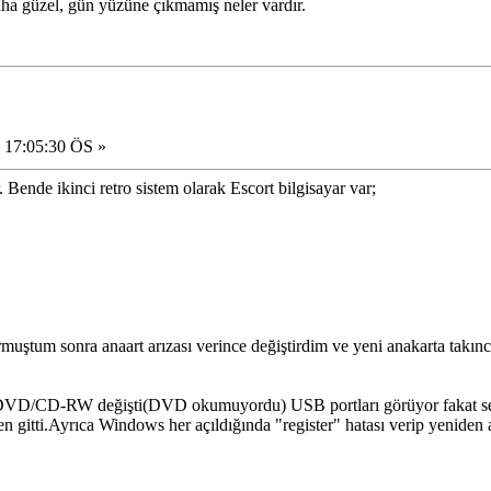
ha güzel, gün yüzüne çıkmamış neler vardır.
 17:05:30 ÖS »
Bende ikinci retro sistem olarak Escort bilgisayar var;
tum sonra anaart arızası verince değiştirdim ve yeni anakarta takınca 
D/CD-RW değişti(DVD okumuyordu) USB portları görüyor fakat sesi
n gitti.Ayrıca Windows her açıldığında "register" hatası verip yeniden