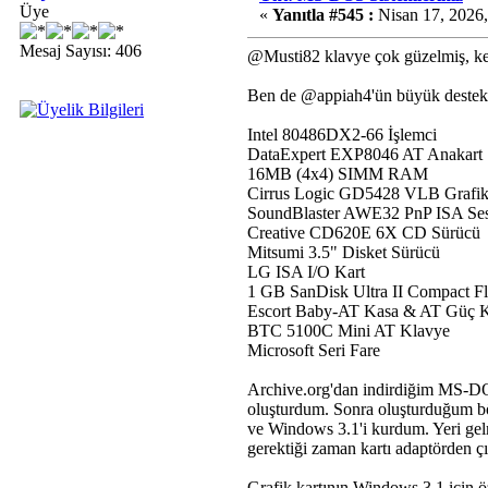
Üye
«
Yanıtla #545 :
Nisan 17, 2026,
Mesaj Sayısı: 406
@Musti82 klavye çok güzelmiş, k
Ben de @appiah4'ün büyük destekl
Intel 80486DX2-66 İşlemci
DataExpert EXP8046 AT Anakart
16MB (4x4) SIMM RAM
Cirrus Logic GD5428 VLB Grafik
SoundBlaster AWE32 PnP ISA Ses
Creative CD620E 6X CD Sürücü
Mitsumi 3.5" Disket Sürücü
LG ISA I/O Kart
1 GB SanDisk Ultra II Compact 
Escort Baby-AT Kasa & AT Güç 
BTC 5100C Mini AT Klavye
Microsoft Seri Fare
Archive.org'dan indirdiğim MS-DOS
oluşturdum. Sonra oluşturduğum b
ve Windows 3.1'i kurdum. Yeri gel
gerektiği zaman kartı adaptörden ç
Grafik kartının Windows 3.1 için 