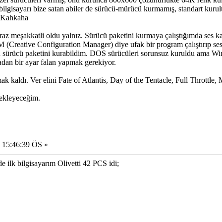
 bilgisayarı bize satan abiler de sürücü-mürücü kurmamış, standart k
iraz meşakkatli oldu yalnız. Sürücü paketini kurmaya çalıştığımda ses k
(Creative Configuration Manager) diye ufak bir program çalıştırıp ses
nın sürücü paketini kurabildim. DOS sürücüleri sorunsuz kuruldu ama W
adan bir ayar falan yapmak gerekiyor.
k kaldı. Ver elini Fate of Atlantis, Day of the Tentacle, Full Throttle
 ekleyeceğim.
 15:46:39 ÖS »
ilk bilgisayarım Olivetti 42 PCS idi;