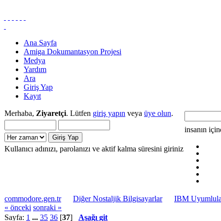
Ana Sayfa
Amiga Dokumantasyon Projesi
Medya
Yardım
Ara
Giriş Yap
Kayıt
Merhaba,
Ziyaretçi
. Lütfen
giriş yapın
veya
üye olun
.
insanın içi
Kullanıcı adınızı, parolanızı ve aktif kalma süresini giriniz
commodore.gen.tr
Diğer Nostaljik Bilgisayarlar
IBM Uyumlular
« önceki
sonraki »
Sayfa:
1
...
35
36
[
37
]
Aşağı git