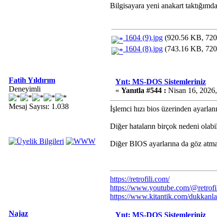
Bilgisayara yeni anakart taktığımda
1604 (9).jpg
(920.56 KB, 720x
1604 (8).jpg
(743.16 KB, 720x
Fatih Yıldırım
Ynt: MS-DOS Sistemleriniz
Deneyimli
«
Yanıtla #544 :
Nisan 16, 2026,
Mesaj Sayısı: 1.038
İşlemci hızı bios üzerinden ayarla
Diğer hataların birçok nedeni olab
Diğer BIOS ayarlarına da göz atma
https://retrofili.com/
https://www.youtube.com/@retrofi
https://www.kitantik.com/dukkanla
Najaz
Ynt: MS-DOS Sistemleriniz