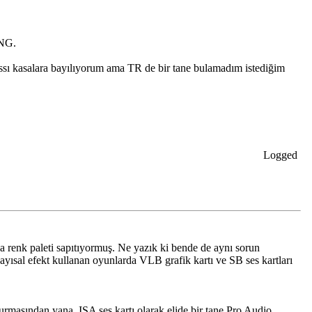
ENG.
yassı kasalara bayılıyorum ama TR de bir tane bulamadım istediğim
Logged
a renk paleti sapıtıyormuş. Ne yazık ki bende de aynı sorun
sayısal efekt kullanan oyunlarda VLB grafik kartı ve SB ses kartları
asından yana. ISA ses kartı olarak elide bir tane Pro Audio