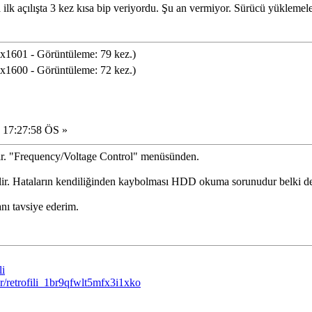
 ilk açılışta 3 kez kısa bip veriyordu. Şu an vermiyor. Sürücü yüklemele
1601 - Görüntüleme: 79 kez.)
1600 - Görüntüleme: 72 kez.)
 17:27:58 ÖS »
nır. "Frequency/Voltage Control" menüsünden.
ilir. Hataların kendiliğinden kaybolması HDD okuma sorunudur belki de
nı tavsiye ederim.
li
r/retrofili_1br9qfwlt5mfx3i1xko