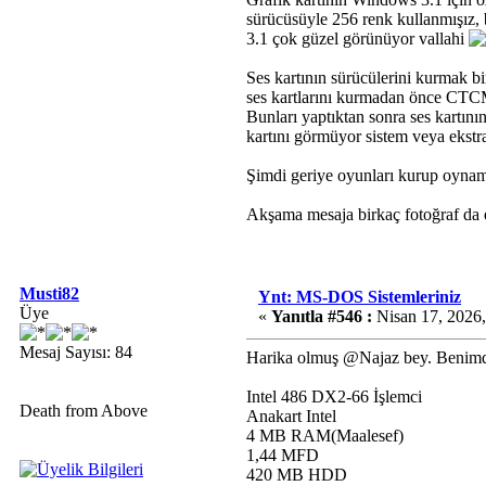
sürücüsüyle 256 renk kullanmışız,
3.1 çok güzel görünüyor vallahi
Ses kartının sürücülerini kurmak b
ses kartlarını kurmadan önce CTCM 
Bunları yaptıktan sonra ses kartı
kartını görmüyor sistem veya ekstr
Şimdi geriye oyunları kurup oynama
Akşama mesaja birkaç fotoğraf da
Musti82
Ynt: MS-DOS Sistemleriniz
Üye
«
Yanıtla #546 :
Nisan 17, 2026,
Mesaj Sayısı: 84
Harika olmuş @Najaz bey. Benimde 
Intel 486 DX2-66 İşlemci
Death from Above
Anakart Intel
4 MB RAM(Maalesef)
1,44 MFD
420 MB HDD