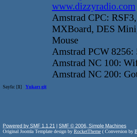
www.dizzyradio.com
Amstrad CPC: RSF3
MXBoard, DES Mini
Mouse
Amstrad PCW 8256:
Amstrad NC 100: Wi
Amstrad NC 200: G
Sayfa: [
1
]
Yukarı git
Powered by SMF 1.1.21
|
SMF © 2006, Simple Machines
Original Joomla Template design by
RocketTheme
( Conversion by
B