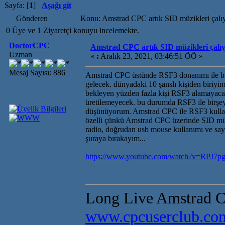
Sayfa: [
1
]
Aşağı git
Gönderen
Konu: Amstrad CPC artık SID müzikleri çalı
0 Üye ve 1 Ziyaretçi konuyu incelemekte.
DoctorCPC
Amstrad CPC artık SID müzikleri çalıy
Uzman
«
:
Aralık 23, 2021, 03:46:51 ÖÖ »
Mesaj Sayısı: 886
Amstrad CPC üstünde RSF3 donanımı ile bir
gelecek. dünyadaki 10 şanslı kişiden biriyi
bekleyen yüzden fazla kişi RSF3 alamayacak.
üretilemeyecek. bu durumda RSF3 ile birşeyl
düşünüyorum. Amstrad CPC ile RSF3 kullanar
özelli çünkü Amstrad CPC üzerinde SID müzi
radio, doğrudan usb mouse kullanımı ve sa
şuraya bırakayım...
https://www.youtube.com/watch?v=RPJ7p
Long Live Amstrad
www.cpcuserclub.co