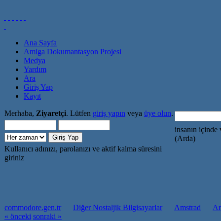
Ana Sayfa
Amiga Dokumantasyon Projesi
Medya
Yardım
Ara
Giriş Yap
Kayıt
Merhaba,
Ziyaretçi
. Lütfen
giriş yapın
veya
üye olun
.
insanın içinde 
(Arda)
Kullanıcı adınızı, parolanızı ve aktif kalma süresini
giriniz
commodore.gen.tr
Diğer Nostaljik Bilgisayarlar
Amstrad
Am
« önceki
sonraki »