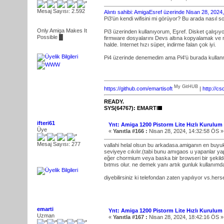
Mesaj Sayısı: 2.592
Alıntı sahibi: AmigaEsref üzerinde Nisan 28, 202
Pi3'ün kendi wifisini mi görüyor? Bu arada nasıl so
Only Amiga Makes It
Pi3 üzerinden kullanıyorum, Eşref. Disket çalışıyor
Possible █
firmware dosyalarını Devs altına kopyalamak ve ne
halde. Internet hızı süper, indirme falan çok iyi.
Pi4 üzerinde denemedim ama Pi4'ü burada kullanm
My GitHUB
https://github.com/emartisoft
|
http://c
READY.
SYS(64767): EMARTI
ifteri61
Ynt: Amiga 1200 Pistorm Lite Hızlı Kurulum
Üye
«
Yanıtla #166 :
Nisan 28, 2024, 14:32:58 ÖS »
Mesaj Sayısı: 277
vallahi helal olsun bu arkadasa.amiganın en buy
seviyeye cıkılır.(tabi bunu amıgaos u yapanlar y
eğer chormium veya baska bir browseri bir şekilde
bıtmıs olur. ne demek yanı artık gunluk kullanımda 
diyebilirsiniz ki telefondan zaten yapılıyor vs.h
emarti
Ynt: Amiga 1200 Pistorm Lite Hızlı Kurulum
Uzman
«
Yanıtla #167 :
Nisan 28, 2024, 18:42:16 ÖS »