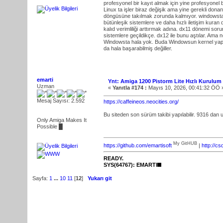
profesyonel bir kayıt almak için yine profesyonel
Linux ta işler biraz değişik ama yine gerekli donan
döngüsüne takılmak zorunda kalmıyor. windowstaki 
bütünleşik sistemlere ve daha hızlı iletişim kur
kalıd verimliliği arttırmak adına. dx11 dönemi sor
sistemlere geçildikçe. dx12 ile bunu aştılar. Ama n
Windowsta hala yok. Buda Windowsun kernel yapıs
da hala başarabilmiş değiller.
emarti
Ynt: Amiga 1200 Pistorm Lite Hızlı Kurulum
Uzman
«
Yanıtla #174 :
Mayıs 10, 2026, 00:41:32 ÖÖ 
Mesaj Sayısı: 2.592
https://caffeineos.neocities.org/
Bu siteden son sürüm takibi yapılabilir. 9316 dan u
Only Amiga Makes It
Possible █
My GitHUB
https://github.com/emartisoft
|
http://c
READY.
SYS(64767): EMARTI
Sayfa:
1
...
10
11
[
12
]
Yukarı git