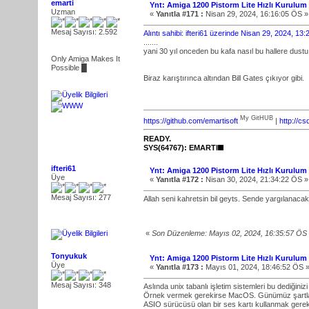
emarti
Ynt: Amiga 1200 Pistorm Lite Hızlı Kurulum
Uzman
«
Yanıtla #171 :
Nisan 29, 2024, 16:16:05 ÖS »
Mesaj Sayısı: 2.592
Alıntı sahibi: ifteri61 üzerinde Nisan 29, 2024, 13
.......
yani 30 yıl onceden bu kafa nasıl bu hallere dus
Only Amiga Makes It
Possible █
Biraz karıştırınca altından Bill Gates çıkıyor gibi.
My GitHUB
https://github.com/emartisoft
|
http://c
READY.
SYS(64767): EMARTI
ifteri61
Ynt: Amiga 1200 Pistorm Lite Hızlı Kurulum
Üye
«
Yanıtla #172 :
Nisan 30, 2024, 21:34:22 ÖS »
Mesaj Sayısı: 277
Allah seni kahretsin bil geyts. Sende yargılanacak
«
Son Düzenleme: Mayıs 02, 2024, 16:35:57 ÖS G
Tonyukuk
Ynt: Amiga 1200 Pistorm Lite Hızlı Kurulum
Üye
«
Yanıtla #173 :
Mayıs 01, 2024, 18:46:52 ÖS 
Mesaj Sayısı: 348
Aslında unix tabanlı işletim sistemleri bu dediğiniz
Örnek vermek gerekirse MacOS. Günümüz şartların
ASIO sürücüsü olan bir ses kartı kullanmak gerekli