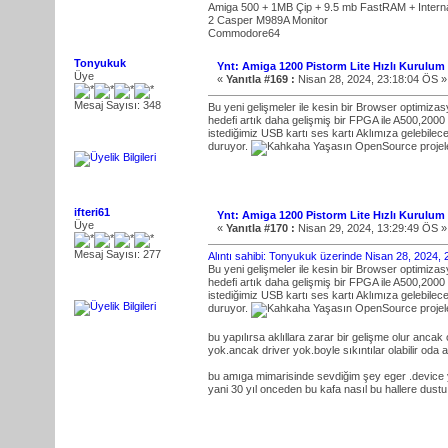
Amiga 500 + 1MB Çip + 9.5 mb FastRAM + Inte
2 Casper M989A Monitor
Commodore64
Tonyukuk
Ynt: Amiga 1200 Pistorm Lite Hızlı Kurulum
Üye
«
Yanıtla #169 :
Nisan 28, 2024, 23:18:04 ÖS »
Mesaj Sayısı: 348
Bu yeni gelişmeler ile kesin bir Browser optimiza
hedefi artık daha gelişmiş bir FPGA ile A500,200
istediğimiz USB kartı ses kartı Aklımıza gelebilece
duruyor.
Yaşasın OpenSource projele
ifteri61
Ynt: Amiga 1200 Pistorm Lite Hızlı Kurulum
Üye
«
Yanıtla #170 :
Nisan 29, 2024, 13:29:49 ÖS »
Mesaj Sayısı: 277
Alıntı sahibi: Tonyukuk üzerinde Nisan 28, 2024,
Bu yeni gelişmeler ile kesin bir Browser optimiza
hedefi artık daha gelişmiş bir FPGA ile A500,200
istediğimiz USB kartı ses kartı Aklımıza gelebilece
duruyor.
Yaşasın OpenSource projele
bu yapılırsa aklıllara zarar bir gelişme olur anca
yok.ancak driver yok.boyle sıkıntılar olabilir oda
bu amıga mimarisinde sevdiğim şey eger .device yaz
yani 30 yıl onceden bu kafa nasıl bu hallere dus