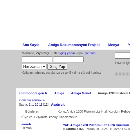
Ana Sayfa
Amiga Dokumantasyon Projesi
Medya
Y
Merhaba,
Ziyaretçi
. Lütfen
giriş yapın
veya
üye olun
.
insanın iç
Kullanıcı adınızı, parolanızı ve aktif kalma süresini giriniz
commodore.gen.tr
Amiga
Amiga Genel
Amiga 1200 Pistorm L
« önceki
sonraki »
Sayfa:
1
...
10
11
[
12
]
Aşağı git
Gönderen
Konu: Amiga 1200 Pistorm Lite Hızlı Kurulum Rehb
0 Üye ve 1 Ziyaretçi konuyu incelemekte.
emarti
Ynt: Amiga 1200 Pistorm Lite Hızlı Kurulum
Uzman
«
Yanıtla #165 :
Nisan 28, 2024, 11:45:48 ÖÖ »