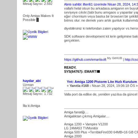
Mesaj Sayısı: 2.592
Alıntı sahibi: ifteri61 üzerinde Nisan 28, 2024, 14
vallahi helal olsun bu arkadasa.amiganın en buy
seviyeye cıkılır.(tabi bunu amıgaos u yapanlar y
Only Amiga Makes It
eğer chormium veya baska bir browseri bir şekilde
Possible █
bıtmıs olur. ne demek yanı artık gunluk kullanımda 
diyebilirsiniz ki telefondan zaten yapılıyor vs.h
SDK software development kit lerin gelişimine b
gerçekten.
My GitHUB
https://github.com/emartisoft
|
http://c
READY.
SYS(64767): EMARTI
haydar_abi
Ynt: Amiga 1200 Pistorm Lite Hızlı Kurulum
Uzman
«
Yanıtla #168 :
Nisan 28, 2024, 19:06:18 ÖS »
Mesaj Sayısı: 1.732
Valla port da edilse de, yeniden yazılsa da güncel
İlla ki Amiga
Amiga fanatiği....
Amigalıktan çıkmış Amigalar....
Amiga 1200 + Vampire V1200
LG 24MA53 TVMonitör
Amiga 500 Plus +TerribleFire030 64MB+16 GB C
Amiga 2000