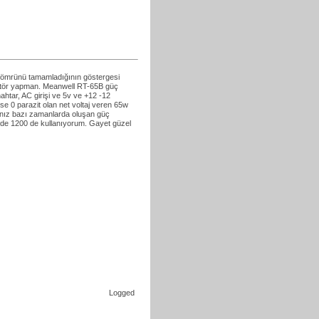
un ömrünü tamamladığının göstergesi
adaptör yapman. Meanwell RT-65B güç
htar, AC girişi ve 5v ve +12 -12
se 0 parazit olan net voltaj veren 65w
sanız bazı zamanlarda oluşan güç
de 1200 de kullanıyorum. Gayet güzel
Logged