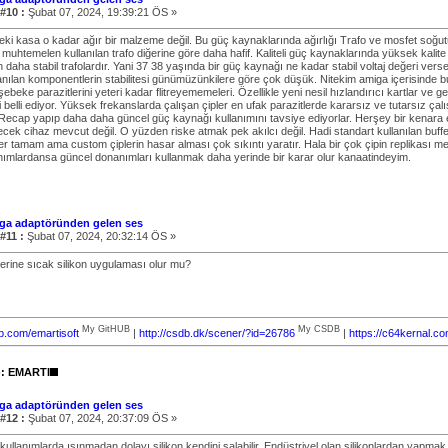
 #10 :
Şubat 07, 2024, 19:39:21 ÖS »
eki kasa o kadar ağır bir malzeme değil. Bu güç kaynaklarında ağırlığı Trafo ve mosfet soğut
uhtemelen kullanılan trafo diğerine göre daha hafif. Kaliteli güç kaynaklarında yüksek kalite t
 daha stabil trafolardır. Yani 37 38 yaşında bir güç kaynağı ne kadar stabil voltaj değeri vers
lanılan komponentlerin stabilitesi günümüzünkilere göre çok düşük. Nitekim amiga içerisinde bu
ebeke parazitlerini yeteri kadar flitreyememeleri. Özellikle yeni nesil hızlandırıcı kartlar ve 
i belli ediyor. Yüksek frekanslarda çalışan çipler en ufak parazitlerde kararsız ve tutarsız ç
Recap yapıp daha daha güncel güç kaynağı kullanımını tavsiye ediyorlar. Herşey bir kenara
ecek cihaz mevcut değil. O yüzden riske atmak pek akılcı değil. Hadi standart kullanılan buffe
r tamam ama custom çiplerin hasar alması çok sıkıntı yaratır. Hala bir çok çipin replikası m
nımlardansa güncel donanımları kullanmak daha yerinde bir karar olur kanaatindeyim.
ga adaptöründen gelen ses
 #11 :
Şubat 07, 2024, 20:32:14 ÖS »
yerine sıcak silikon uygulaması olur mu?
My GitHUB
My CSDB
ub.com/emartisoft
|
http://csdb.dk/scener/?id=26786
|
https://c64kernal.c
): EMARTI
ga adaptöründen gelen ses
 #12 :
Şubat 07, 2024, 20:37:09 ÖS »
kullanımlarda ısınmadan dolayı silikon kendini salabilir. Endüstriyel olan silikonlardan yapm