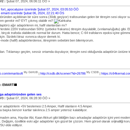
#2 :
Şubat 07, 2024, 06:06:11 ÖÖ »
bi: fort_apocalypse üzerinde Şubat 07, 2024, 03:05:53 ÖÖ
i: emarti üzerinde Şubat 06, 2024, 22:21:40 ÖS
ründen açıldıktan bir süre sonra (30dk geçiyor) trafosundan gelen bir titreşim sesi oluyor sa
m gerekir mi? EYT çıkmış olabilir mi?
aptörü ağır adapörleren mi, hafif olanlardan mı?
lerdeki 220V trafosundan 50Hz (şebeke frakansı) titreşim duyulabilir, (vınlama/uğultu) gibi. E
 birçok trafoda olabilecek normal bir durum. Hatta bence; C-64 trafolarını epoksi içine gömmel
çin. Sizdeki biraz ısınınca oluyor demek ki.
-mode (hafif) adaptörlerdense, titreşimim sebebini ben bilemiyorum.
rdan. Tıklamayı geçtim, sessiz ortamda duyuluyor, titreşim sesi olduğunda adaptörün üstüne
My GitHUB
My CSDB
ub.com/emartisoft
|
http://csdb.dk/scener/?id=26786
|
https://c64kernal.c
): EMARTI
ga adaptöründen gelen ses
#3 :
Şubat 07, 2024, 06:28:30 ÖÖ »
r adaptörlerin +5V beslemesi 2.5 Amper, Hafif olanların 4.5 Amper.
 başka benzer kartlar takılınca 2.5 amper yetersiz kalabiliyor.
madım ama, Haydar Abi, Kaan Akkurt gibi bildiğim bazı arkadaşlar adaptörün içini yeni modern
r. Değişim, özellikle eski ağır adaptörler için güzel bir çözüm. Hem görsel olarak orijinalliği
PSU elde ediliyor.