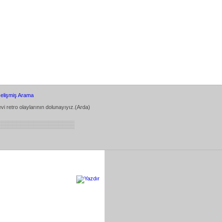
elişmiş Arama
vi retro olaylarının dolunayıyız.(Arda)