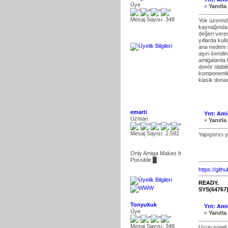
Üye
«
Yanıtla
Mesaj Sayısı: 348
Yok üzerind
kaynağında m
değeri veren
yıllarda kul
ana nedeni ş
aşırı kendin
amigalarda 
donör olabil
komponentle
klasik dona
emarti
Ynt: Ami
Uzman
«
Yanıtla
Mesaj Sayısı: 2.592
Yapıştırıcı 
Only Amiga Makes It
Possible █
https://gith
READY.
SYS(64767
Tonyukuk
Ynt: Ami
Üye
«
Yanıtla
Mesaj Sayısı: 348
Uzun süreli 