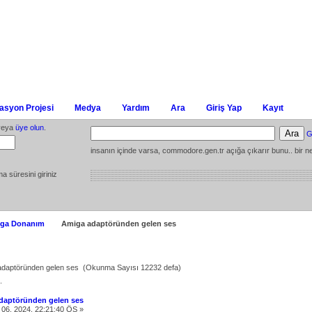
syon Projesi
Medya
Yardım
Ara
Giriş Yap
Kayıt
eya
üye olun
.
G
insanın içinde varsa, commodore.gen.tr açığa çıkarır bunu.. bir ne
ma süresini giriniz
ga Donanım
Amiga adaptöründen gelen ses
adaptöründen gelen ses (Okunma Sayısı 12232 defa)
.
daptöründen gelen ses
06, 2024, 22:21:40 ÖS »