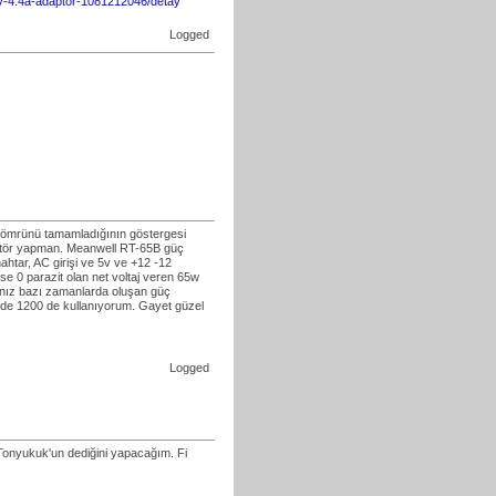
5.2v-4.4a-adaptor-1081212046/detay
Logged
un ömrünü tamamladığının göstergesi
adaptör yapman. Meanwell RT-65B güç
htar, AC girişi ve 5v ve +12 -12
se 0 parazit olan net voltaj veren 65w
sanız bazı zamanlarda oluşan güç
de 1200 de kullanıyorum. Gayet güzel
Logged
. Tonyukuk'un dediğini yapacağım. Fi