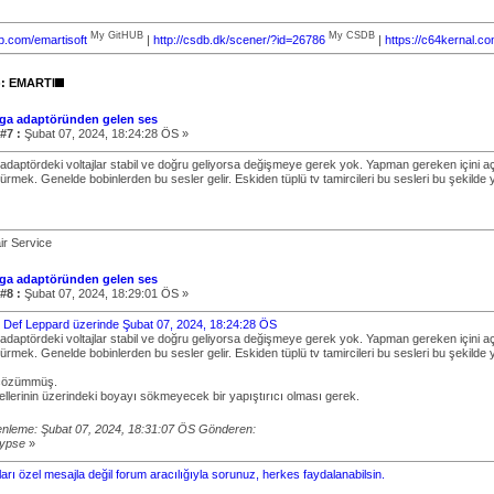
My GitHUB
My CSDB
ub.com/emartisoft
|
http://csdb.dk/scener/?id=26786
|
https://c64kernal.c
): EMARTI
ga adaptöründen gelen ses
#7 :
Şubat 07, 2024, 18:24:28 ÖS »
daptördeki voltajlar stabil ve doğru geliyorsa değişmeye gerek yok. Yapman gereken içini açıp
sürmek. Genelde bobinlerden bu sesler gelir. Eskiden tüplü tv tamircileri bu sesleri bu şekilde 
r Service
ga adaptöründen gelen ses
#8 :
Şubat 07, 2024, 18:29:01 ÖS »
bi: Def Leppard üzerinde Şubat 07, 2024, 18:24:28 ÖS
daptördeki voltajlar stabil ve doğru geliyorsa değişmeye gerek yok. Yapman gereken içini açıp
sürmek. Genelde bobinlerden bu sesler gelir. Eskiden tüplü tv tamircileri bu sesleri bu şekilde 
r çözümmüş.
ellerinin üzerindeki boyayı sökmeyecek bir yapıştırıcı olması gerek.
nleme: Şubat 07, 2024, 18:31:07 ÖS Gönderen:
lypse
»
arı özel mesajla değil forum aracılığıyla sorunuz, herkes faydalanabilsin.