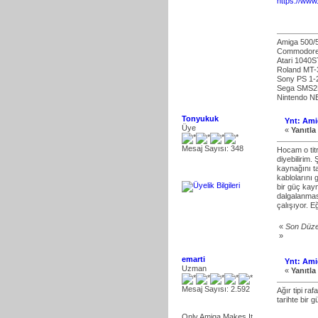
https://www.
Amiga 500/
Commodore
Atari 1040S
Roland MT-
Sony PS 1-
Sega SMS2
Nintendo 
Tonyukuk
Ynt: Ami
Üye
«
Yanıtla 
Mesaj Sayısı: 348
Hocam o titr
diyebilirim.
kaynağını t
kablolarını 
bir güç kayn
dalgalanmas
çalışıyor. E
«
Son Düze
»
emarti
Ynt: Ami
Uzman
«
Yanıtla 
Mesaj Sayısı: 2.592
Ağır tipi ra
tarihte bir
Only Amiga Makes It