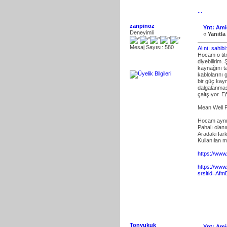
...
zanpinoz
Ynt: Ami
Deneyimli
«
Yanıtla 
Mesaj Sayısı: 580
Alıntı sahi
Hocam o titr
diyebilirim.
kaynağını t
kablolarını 
bir güç kayn
dalgalanmas
çalışıyor. E
Mean Well 
Hocam aynı 
Pahalı olan
Aradaki far
Kullanılan 
https://www
https://www
srsltid=A
Tonyukuk
Ynt: Ami