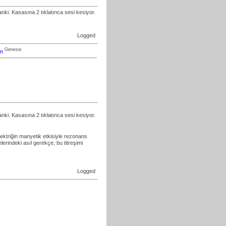
nki. Kasasına 2 tıklatınca sesi kesiyor.
Logged
Genesis
om
nki. Kasasına 2 tıklatınca sesi kesiyor.
lektriğin manyetik etkisiyle rezonans
erindeki asıl gerekçe; bu titreşimi
Logged