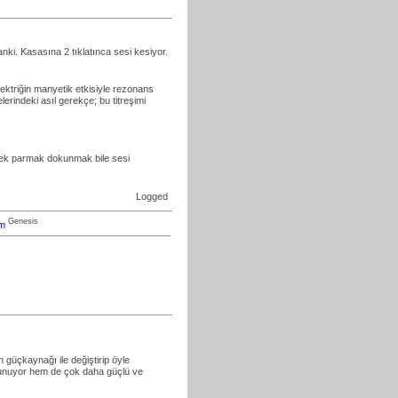
nki. Kasasına 2 tıklatınca sesi kesiyor.
lektriğin manyetik etkisiyle rezonans
erindeki asıl gerekçe; bu titreşimi
 tek parmak dokunmak bile sesi
Logged
Genesis
om
 güçkaynağı ile değiştirip öyle
 korunuyor hem de çok daha güçlü ve