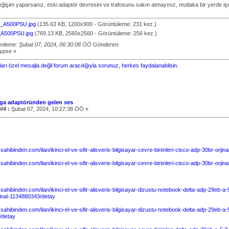
eğişim yaparsanız, eski adaptör devresini ve trafosunu sakın atmayınız, mutlaka bir yerde işe
_A500PSU.jpg
(135.63 KB, 1200x900 - Görüntüleme: 231 kez.)
A500PSU.jpg
(769.13 KB, 2560x2560 - Görüntüleme: 256 kez.)
nleme: Şubat 07, 2024, 06:30:08 ÖÖ Gönderen:
lypse
»
arı özel mesajla değil forum aracılığıyla sorunuz, herkes faydalanabilsin.
ga adaptöründen gelen ses
#4 :
Şubat 07, 2024, 10:27:38 ÖÖ »
sahibinden.com/ilan/ikinci-el-ve-sifir-alisveris-bilgisayar-cevre-birimleri-cisco-adp-30br-orj
sahibinden.com/ilan/ikinci-el-ve-sifir-alisveris-bilgisayar-cevre-birimleri-cisco-adp-30br-orj
.sahibinden.com/ilan/ikinci-el-ve-sifir-alisveris-bilgisayar-dizustu-notebook-delta-adp-29eb
inal-1134880343/detay
.sahibinden.com/ilan/ikinci-el-ve-sifir-alisveris-bilgisayar-dizustu-notebook-delta-adp-29eb-
/detay