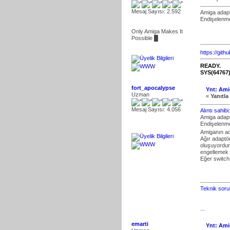
Mesaj Sayısı: 2.592
Amiga adaptö
Endişelenme
Only Amiga Makes It
Possible █
https://gith
READY.
SYS(64767
fort_apocalypse
Ynt: Ami
Uzman
«
Yanıtla 
Mesaj Sayısı: 4.056
Alıntı sahib
Amiga adaptö
Endişelenme
Amiganın ad
Ağır adaptör
oluşuyordur.
engellemek i
Eğer switch
Teknik sorul
...
emarti
Ynt: Ami