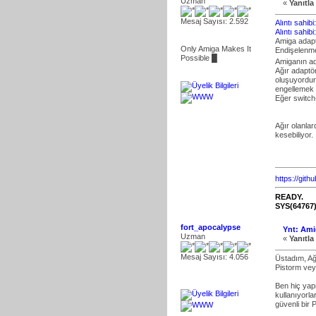
Uzman
«
Yanıtla 
Mesaj Sayısı: 2.592
Alıntı sahi
Alıntı sahib
Amiga adaptö
Only Amiga Makes It
Endişelenme
Possible █
Amiganın ad
Ağır adaptör
oluşuyordur.
engellemek i
Eğer switch
Ağır olanla
kesebiliyor.
https://gith
READY.
SYS(64767
fort_apocalypse
Ynt: Ami
Uzman
«
Yanıtla 
Mesaj Sayısı: 4.056
Üstadım, Ağı
Pistorm veya
Ben hiç yap
kullanıyorla
güvenli bir 