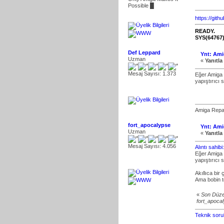
Possible █
https://gith
READY.
SYS(64767
Def Leppard
Ynt: Ami
Uzman
«
Yanıtla 
Mesaj Sayısı: 1.373
Eğer Amiga a
yapıştırıcı 
Amiga Repai
fort_apocalypse
Ynt: Ami
Uzman
«
Yanıtla 
Mesaj Sayısı: 4.056
Alıntı sahi
Eğer Amiga a
yapıştırıcı 
Akıllıca bi
Ama bobin t
«
Son Düze
fort_apoca
Teknik sorul