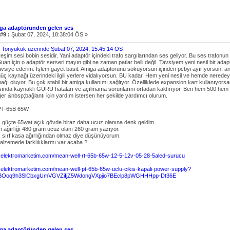
ga adaptöründen gelen ses
#9 :
Şubat 07, 2024, 18:38:04 ÖS »
bi: Tonyukuk üzerinde Şubat 07, 2024, 15:45:14 ÖS
eşim sesi bobin sesidir. Yani adaptör içindeki trafo sargılarından ses geliyor. Bu ses trafon
 Şuan için o adaptör serseri mayın gibi ne zaman patlar belli değil. Tavsiyem yeni nesil bir 
avsiye ederim. İşlem gayet basit. Amiga adaptörünü söküyorsun içinden pcbyi ayırıyorsun. ana
güç kaynağı üzerindeki ilgili yerlere vidalıyorsun. BU kadar. Hem yeni nesil ve hemde neredey
ağı oluyor. Bu çok stabil bir amiga kullanımı sağlıyor. Özelliklede expansion kart kullanıyor
ında kaynaklı GURU hataları ve açılmama sorunlarını ortadan kaldırıyor. Ben hem 500 hem 
ğer &nbsp;bağlantı için yardım istersen her şekilde yardımcı olurum.
PT-65B 65W
güçte 65wat açık gövde biraz daha ucuz olanına denk geldim.
ın ağırlığı 480 gram ucuz olanı 260 gram yazıyor.
k sırf kasa ağırlığından olmaz diye düşünüyorum.
malzemede farklılıklarmı var acaba ?
.elektromarketim.com/mean-well-rt-65b-65w-12-5-12v-05-28-5aled-surucu
.elektromarketim.com/mean-well-pt-65b-65w-uclu-cikis-kapali-power-supply?
fmBOoq9h3SlCbxgUmVGVZiIjZ5WdongVXpjio7BEclp8pWGHHHpp-Dt36E
ga adaptöründen gelen ses