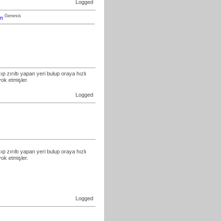
Logged
Genesis
om
 zırıltı yapan yeri bulup oraya hızlı
yok etmişler.
Logged
 zırıltı yapan yeri bulup oraya hızlı
yok etmişler.
Logged