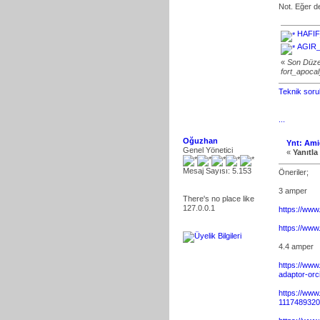
Not. Eğer d
HAFIF
AGIR_
«
Son Düze
fort_apoca
Teknik sorul
...
Oğuzhan
Ynt: Ami
Genel Yönetici
«
Yanıtla 
Mesaj Sayısı: 5.153
Öneriler;
3 amper
There's no place like
127.0.0.1
https://www.
https://www.
4.4 amper
https://www
adaptor-orc
https://www
1117489320