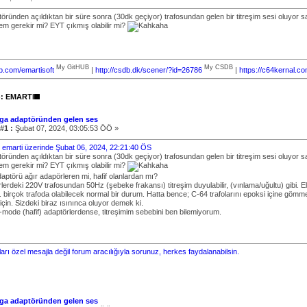
ründen açıldıktan bir süre sonra (30dk geçiyor) trafosundan gelen bir titreşim sesi oluyor sa
m gerekir mi? EYT çıkmış olabilir mi?
My GitHUB
My CSDB
ub.com/emartisoft
|
http://csdb.dk/scener/?id=26786
|
https://c64kernal.c
): EMARTI
ga adaptöründen gelen ses
#1 :
Şubat 07, 2024, 03:05:53 ÖÖ »
i: emarti üzerinde Şubat 06, 2024, 22:21:40 ÖS
ründen açıldıktan bir süre sonra (30dk geçiyor) trafosundan gelen bir titreşim sesi oluyor sa
m gerekir mi? EYT çıkmış olabilir mi?
aptörü ağır adapörleren mi, hafif olanlardan mı?
lerdeki 220V trafosundan 50Hz (şebeke frakansı) titreşim duyulabilir, (vınlama/uğultu) gibi. E
 birçok trafoda olabilecek normal bir durum. Hatta bence; C-64 trafolarını epoksi içine gömmel
çin. Sizdeki biraz ısınınca oluyor demek ki.
-mode (hafif) adaptörlerdense, titreşimim sebebini ben bilemiyorum.
arı özel mesajla değil forum aracılığıyla sorunuz, herkes faydalanabilsin.
ga adaptöründen gelen ses