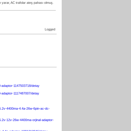
 yarar, AC trafolar ateş pahası olmuş.
Logged
inal-adaptor-1147503718/detay
inal-adaptor-1117487007/detay
-a-5.2v-4400ma-4.4a-26w-6pin-ac-dc-
a-5.2v-12v-26w-4400ma-orjinal-adaptor-