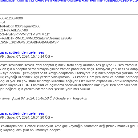
sahibinden.com/ilan/ikinci-el-ve-sifir-alisveris-bilgisayar-cevre-birimleri-delta-adp-29eb-a-
500+/1200/4000
 64
Te/Falcon 030/Jaguar/2600
32 Rev.A&B/SC-88
2-3-4-5/PSP/PVM 9"/TV 9"/TV 11"
FR/MD1FR/MD1JP/MD2/Saturn/Dreamcast/GG
NES/SNES/DMG/GBC/GBP/GBA/GBASP
ga adaptöründen gelen ses
#5 :
Şubat 07, 2024, 15:45:14 ÖS »
eşim sesi bobin sesidir. Yani adaptör içindeki trafo sargılarından ses geliyor. Bu ses trafon
 Şuan için o adaptör serseri mayın gibi ne zaman patlar belli değil. Tavsiyem yeni nesil bir 
avsiye ederim. İşlem gayet basit. Amiga adaptörünü söküyorsun içinden pcbyi ayırıyorsun. ana
güç kaynağı üzerindeki ilgili yerlere vidalıyorsun. BU kadar. Hem yeni nesil ve hemde neredey
ağı oluyor. Bu çok stabil bir amiga kullanımı sağlıyor. Özelliklede expansion kart kullanıyor
ında kaynaklı GURU hataları ve açılmama sorunlarını ortadan kaldırıyor. Ben hem 500 hem 
ğer bağlantı için yardım istersen her şekilde yardımcı olurum.
nleme: Şubat 07, 2024, 15:46:58 ÖS Gönderen: Tonyukuk
ga adaptöründen gelen ses
#6 :
Şubat 07, 2024, 16:34:20 ÖS »
fa kaldırayım bari. Hafifleri kullanayım. Ama güç kaynağını tamamen değiştirmek mantıklı gibi
 güç kaynağı almıştım onu modifiye edeyim.