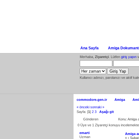
Ana Sayfa
Amiga Dokumanta
Merhaba,
Ziyaretçi
. Lütfen
giriş yapın
v
Kullanıcı adınızı, parolanızı ve aktif kal
commodore.gen.tr
Amiga
Ami
« önceki
sonraki »
Sayfa: [
1
]
2
3
Aşağı git
Gönderen
Konu: Amiga 
0 Üye ve 1 Ziyaretçi konuyu incelemekte
emarti
Amiga a
Uzman
«
:
Şubat 