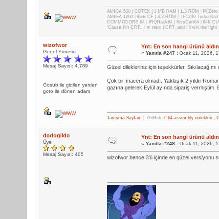
AMIGA 500 | GOTEK | 1 MB RAM | 1.3 ROM | Pi Zer
AMIGA 1200 | 8GB CF | 3.2 ROM | TF1230 Turbo Kart
COMMODORE 64 | IRQHack64 | KissCart64 | 64K CUP
'Cause I'm CRT., I'm retro | CRT, and I'll win the fig
wizofwor
Ynt: En son hangi ürünü aldını
Genel Yönetici
«
Yanıtla #247 :
Ocak 11, 2026, 1
Mesaj Sayısı: 4.789
Güzel dilekleriniz için teşekkürler. Sıkılacağı
Çok bir macera olmadı. Yaklaşık 2 yıldır Roma
Gosub ile gidilen yerden
gazına gelerek Eylül ayında sipariş vermiştim.
goto ile dönen adam
Tanışma Sayfam
| GitHub:
C64 assembly örnekleri
,
C
dodogildo
Ynt: En son hangi ürünü aldını
Üye
«
Yanıtla #248 :
Ocak 11, 2026, 1
Mesaj Sayısı: 405
wizofwor bence 3'ü içinde en güzel versiyonu se