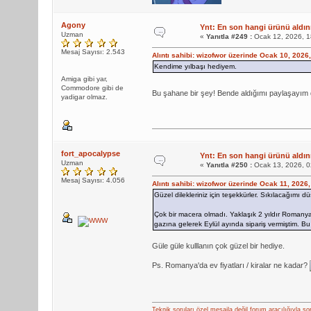
Agony
Ynt: En son hangi ürünü aldını
Uzman
«
Yanıtla #249 :
Ocak 12, 2026, 1
Mesaj Sayısı: 2.543
Alıntı sahibi: wizofwor üzerinde Ocak 10, 2026
Kendime yılbaşı hediyem.
Amiga gibi yar,
Commodore gibi de
Bu şahane bir şey! Bende aldığımı paylaşayım 
yadigar olmaz.
fort_apocalypse
Ynt: En son hangi ürünü aldını
Uzman
«
Yanıtla #250 :
Ocak 13, 2026, 0
Mesaj Sayısı: 4.056
Alıntı sahibi: wizofwor üzerinde Ocak 11, 2026
Güzel dilekleriniz için teşekkürler. Sıkılacağımı 
Çok bir macera olmadı. Yaklaşık 2 yıldır Romany
gazına gelerek Eylül ayında sipariş vermiştim. B
Güle güle kulllanın çok güzel bir hediye.
Ps. Romanya'da ev fiyatları / kiralar ne kadar?
Teknik soruları özel mesajla değil forum aracılığıyla so