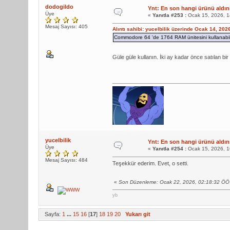
dodogildo
Ynt: En son hangi ürünü aldını
Üye
«
Yanıtla #253 :
Ocak 15, 2026, 1
Mesaj Sayısı: 405
Alıntı sahibi: yucelbilik üzerinde Ocak 14, 202
Commodore 64 'de 1764 RAM ünitesini kullanabil
Güle güle kullanın. İki ay kadar önce satılan bir
yucelbilik
Ynt: En son hangi ürünü aldını
Üye
«
Yanıtla #254 :
Ocak 15, 2026, 1
Mesaj Sayısı: 484
Teşekkür ederim. Evet, o setti.
«
Son Düzenleme: Ocak 22, 2026, 02:18:32 ÖÖ G
yb
Sayfa:
1
...
15
16
[
17
]
18
19
20
Yukarı git