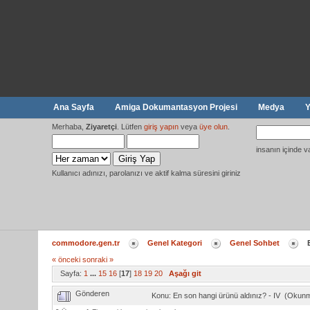
Ana Sayfa
Amiga Dokumantasyon Projesi
Medya
Y
Merhaba,
Ziyaretçi
. Lütfen
giriş yapın
veya
üye olun
.
insanın içinde v
Kullanıcı adınızı, parolanızı ve aktif kalma süresini giriniz
commodore.gen.tr
Genel Kategori
Genel Sohbet
« önceki
sonraki »
Sayfa:
1
...
15
16
[
17
]
18
19
20
Aşağı git
Gönderen
Konu: En son hangi ürünü aldınız? - IV (Okun