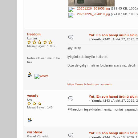
20251226_203953.jpg
(188.45 KB, 1000x5
20251226_204010.jpg
(274.87 KB, 1000x5
freedom
Ynt: En son hangi ürünü aldını
Uzman
«
Yanıtla #242 :
Aralık 27, 2025, 
Mesaj Sayısı: 1.802
@yusufy
iyi günlerde keyifle kullanın.
Retro allowed me to be
free.
Bize de çalışır halinin fotolarını atarsınız değil m
https://www.bulentozgur.com/retro
yusufy
Ynt: En son hangi ürünü aldını
Üye
«
Yanıtla #243 :
Aralık 27, 2025, 
Mesaj Sayısı: 146
@freedom teşekkürler, henüz montajı yapmadım
wizofwor
Ynt: En son hangi ürünü aldını
Genel Yönetici
«
Yanıtla #244 :
Ocak 10, 2026, 1