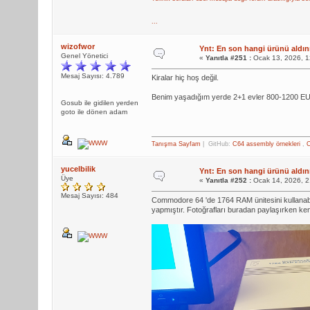
...
wizofwor
Ynt: En son hangi ürünü aldını
Genel Yönetici
«
Yanıtla #251 :
Ocak 13, 2026, 1
Mesaj Sayısı: 4.789
Kiralar hiç hoş değil.
Benim yaşadığım yerde 2+1 evler 800-1200 EU
Gosub ile gidilen yerden
goto ile dönen adam
Tanışma Sayfam
| GitHub:
C64 assembly örnekleri
,
C
yucelbilik
Ynt: En son hangi ürünü aldını
Üye
«
Yanıtla #252 :
Ocak 14, 2026, 2
Mesaj Sayısı: 484
Commodore 64 'de 1764 RAM ünitesini kullana
yapmıştır. Fotoğrafları buradan paylaşırken k