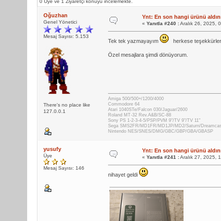
0 Üye ve 1 Ziyaretçi konuyu incelemekte.
Oğuzhan
Ynt: En son hangi ürünü aldını
Genel Yönetici
«
Yanıtla #240 :
Aralık 26, 2025, 
Mesaj Sayısı: 5.153
Tek tek yazmayayım
herkese teşekkürler
Özel mesajlara şimdi dönüyorum.
Amiga 500/500+/1200/4000
Commodore 64
There's no place like
Atari 1040STe/Falcon 030/Jaguar/2600
127.0.0.1
Roland MT-32 Rev.A&B/SC-88
Sony PS 1-2-3-4-5/PSP/PVM 9"/TV 9"/TV 11"
Sega SMS2FR/MD1FR/MD1JP/MD2/Saturn/Dreamca
Nintendo NES/SNES/DMG/GBC/GBP/GBA/GBASP
yusufy
Ynt: En son hangi ürünü aldını
Üye
«
Yanıtla #241 :
Aralık 27, 2025, 
Mesaj Sayısı: 146
nihayet geldi