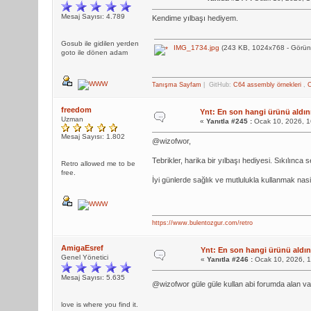
Mesaj Sayısı: 4.789
Kendime yılbaşı hediyem.
Gosub ile gidilen yerden
IMG_1734.jpg
(243 KB, 1024x768 - Görünt
goto ile dönen adam
Tanışma Sayfam
| GitHub:
C64 assembly örnekleri
,
C
freedom
Ynt: En son hangi ürünü aldını
Uzman
«
Yanıtla #245 :
Ocak 10, 2026, 1
Mesaj Sayısı: 1.802
@wizofwor,
Tebrikler, harika bir yılbaşı hediyesi. Sıkılınc
Retro allowed me to be
free.
İyi günlerde sağlık ve mutlulukla kullanmak nasi
https://www.bulentozgur.com/retro
AmigaEsref
Ynt: En son hangi ürünü aldını
Genel Yönetici
«
Yanıtla #246 :
Ocak 10, 2026, 1
Mesaj Sayısı: 5.635
@wizofwor güle güle kullan abi forumda alan 
love is where you find it.