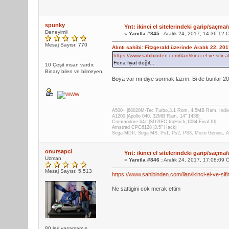
spunky
Ynt: ikinci el sitelerindeki garip/saçma/
Deneyimli
«
Yanıtla #845 :
Aralık 24, 2017, 14:36:12 
Mesaj Sayısı: 770
Alıntı sahibi: Fitzgerald üzerinde Aralık 22, 20
https://www.sahibinden.com/ilan/ikinci-el-ve-sifi
Fena fiyat değil...
10 Çeşit insan vardır.
Binary bilen ve bilmeyen.
Boya var mı diye sormak lazım. Bi de bunlar 20
A500+ |68020M-Tec Turbo,3.1 Rom, 4.5MB Ram, Indiv
A1200 |Apollo 040, 32MB Ram, 14" 1438|
Commodore 64c |SD2IEC,IrqHack,1084,Final III|
Amstrad CPC6128 |3.5" Hack|
Sega MDII, Sega MS, Ps1, Ps2, PS3, Micro Genius, 
onursapci
Ynt: ikinci el sitelerindeki garip/saçma/
Uzman
«
Yanıtla #846 :
Aralık 24, 2017, 17:08:09 
Mesaj Sayısı: 5.513
https://www.sahibinden.com/ilan/ikinci-el-ve-si
Ne sattigini cok merak ettim
80 leri yaşamamış ,