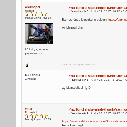
onursapci
Ynt: ikinci el sitelerindeki garip/saçma/
Uzman
«
Yanıtla #840 :
Aralık 22, 2017, 16:35:49 
Mesaj Sayısı: 5.513
Bak, az önce letgo'da ne buldum!
https://app.
Aciklamayi oku
80 leri yaşamamış ,
yaşamamıştır.
C64 ve A500 gerisi teferruat
muhendis
Ynt: ikinci el sitelerindeki garip/saçma/
Ziyaretçi
«
Yanıtla #841 :
Aralık 22, 2017, 17:19:34 
açıklama güzelmiş:D
cinar
Ynt: ikinci el sitelerindeki garip/saçma/
Deneyimli
«
Yanıtla #842 :
Aralık 22, 2017, 18:27:10 
Mesaj Sayısı: 1.595
https://www.sahibinden.com/ilan/ikinci-el-ve-s
Fena fiyat değil...