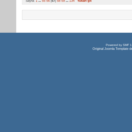
Sayfa:
1
...
55
56
[
57
]
58
59
...
134
Yukarı git
Powered by SMF 1
Original Joomla Template d