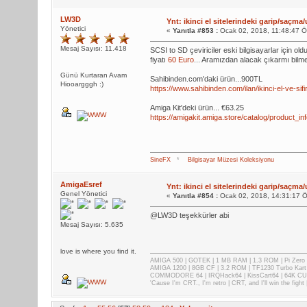
LW3D
Ynt: ikinci el sitelerindeki garip/saçma/
Yönetici
«
Yanıtla #853 :
Ocak 02, 2018, 11:48:47 
Mesaj Sayısı: 11.418
SCSI to SD çeviriciler eski bilgisayarlar için ol
fiyatı
60 Euro
... Aramızdan alacak çıkarmı bil
Günü Kurtaran Avam
Sahibinden.com'daki ürün...900TL
Hiooargggh :)
https://www.sahibinden.com/ilan/ikinci-el-ve-si
Amiga Kit'deki ürün... €63.25
https://amigakit.amiga.store/catalog/product_i
SineFX
*
Bilgisayar Müzesi Koleksiyonu
AmigaEsref
Ynt: ikinci el sitelerindeki garip/saçma/
Genel Yönetici
«
Yanıtla #854 :
Ocak 02, 2018, 14:31:17 
@LW3D teşekkürler abi
Mesaj Sayısı: 5.635
love is where you find it.
AMIGA 500 | GOTEK | 1 MB RAM | 1.3 ROM | Pi Zer
AMIGA 1200 | 8GB CF | 3.2 ROM | TF1230 Turbo Kart
COMMODORE 64 | IRQHack64 | KissCart64 | 64K CUP
'Cause I'm CRT., I'm retro | CRT, and I'll win the fig