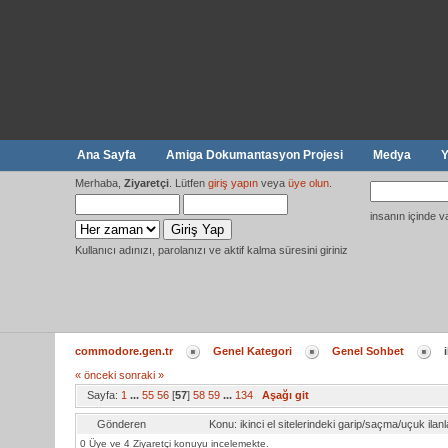
Ana Sayfa
Amiga Dokumantasyon Projesi
Medya
Y
Merhaba,
Ziyaretçi
. Lütfen
giriş yapın
veya
üye olun
.
insanın içinde v
Kullanıcı adınızı, parolanızı ve aktif kalma süresini giriniz
commodore.gen.tr
Genel Kategori
Genel Sohbet
« önceki
sonraki »
Sayfa:
1
...
55
56
[
57
]
58
59
...
134
Aşağı git
Gönderen
Konu: ikinci el sitelerindeki garip/saçma/uçuk i
0 Üye ve 4 Ziyaretçi konuyu incelemekte.