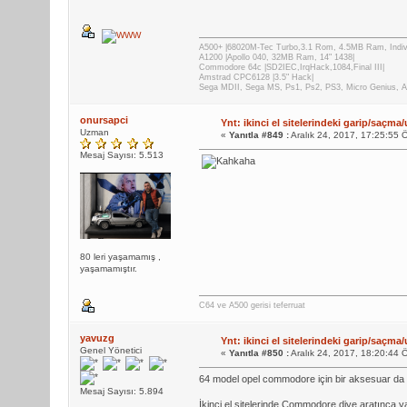
A500+ |68020M-Tec Turbo,3.1 Rom, 4.5MB Ram, Indiv
A1200 |Apollo 040, 32MB Ram, 14" 1438|
Commodore 64c |SD2IEC,IrqHack,1084,Final III|
Amstrad CPC6128 |3.5" Hack|
Sega MDII, Sega MS, Ps1, Ps2, PS3, Micro Genius, 
onursapci
Ynt: ikinci el sitelerindeki garip/saçma/
Uzman
«
Yanıtla #849 :
Aralık 24, 2017, 17:25:55 
Mesaj Sayısı: 5.513
80 leri yaşamamış ,
yaşamamıştır.
C64 ve A500 gerisi teferruat
yavuzg
Ynt: ikinci el sitelerindeki garip/saçma/
Genel Yönetici
«
Yanıtla #850 :
Aralık 24, 2017, 18:20:44 
64 model opel commodore için bir aksesuar da o
Mesaj Sayısı: 5.894
İkinci el sitelerinde Commodore diye aratınca 