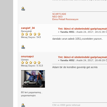
SCARTCADE
NEO GEO
Elvira Pinball Restorasyon
zangief_34
Ynt: ikinci el sitelerindeki garip/saçma/
Deneyimli
«
Yanıtla #851 :
Aralık 24, 2017, 18:21:36 
Mesaj Sayısı: 543
ılandakı urun adedı 1051,cozebılen yazsın..
onursapci
Ynt: ikinci el sitelerindeki garip/saçma/
Uzman
«
Yanıtla #852 :
Aralık 24, 2017, 18:49:29 
Mesaj Sayısı: 5.513
Adam bir de kendine guvenip get acmis
80 leri yaşamamış ,
yaşamamıştır.
C64 ve A500 gerisi teferruat