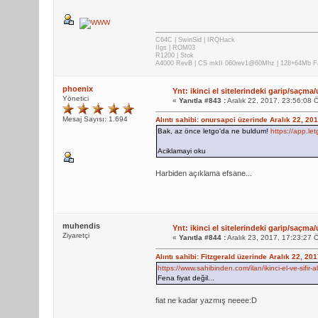
C64C | SwinSid | IRQHack
IIgs | ROM03
R1200 | Stok
A4000 RevB | CS mkII 060rev1@60Mhz | 128+64Mb 
phoenix
Ynt: ikinci el sitelerindeki garip/saçma/
Yönetici
«
Yanıtla #843 :
Aralık 22, 2017, 23:56:08 
Mesaj Sayısı: 1.694
Alıntı sahibi: onursapci üzerinde Aralık 22, 20
Bak, az önce letgo'da ne buldum!
https://app.l
Aciklamayi oku
Harbiden açıklama efsane...
muhendis
Ynt: ikinci el sitelerindeki garip/saçma/
Ziyaretçi
«
Yanıtla #844 :
Aralık 23, 2017, 17:23:27 
Alıntı sahibi: Fitzgerald üzerinde Aralık 22, 20
https://www.sahibinden.com/ilan/ikinci-el-ve-sifi
Fena fiyat değil...
fiat ne kadar yazmış neeee:D