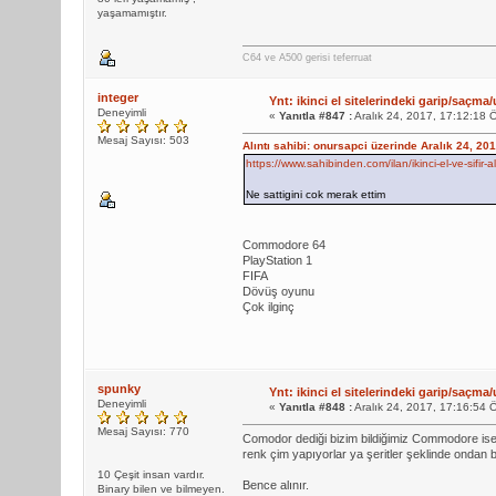
yaşamamıştır.
C64 ve A500 gerisi teferruat
integer
Ynt: ikinci el sitelerindeki garip/saçma/
Deneyimli
«
Yanıtla #847 :
Aralık 24, 2017, 17:12:18 
Mesaj Sayısı: 503
Alıntı sahibi: onursapci üzerinde Aralık 24, 20
https://www.sahibinden.com/ilan/ikinci-el-ve-sifir
Ne sattigini cok merak ettim
Commodore 64
PlayStation 1
FIFA
Dövüş oyunu
Çok ilginç
spunky
Ynt: ikinci el sitelerindeki garip/saçma/
Deneyimli
«
Yanıtla #848 :
Aralık 24, 2017, 17:16:54 
Mesaj Sayısı: 770
Comodor dediği bizim bildiğimiz Commodore ise o
renk çim yapıyorlar ya şeritler şeklinde ondan ba
10 Çeşit insan vardır.
Bence alınır.
Binary bilen ve bilmeyen.