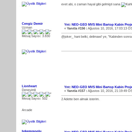
evet abi, o zaman hayal gibi gelmişti sana
Cengiz Demir
Ynt: NEO-GEO MVS Mini Bartop Kabin Proje
Uzman
«
Yanıtla #156 :
Ağustos 10, 2016, 17:03:13 Ö
Mesaj Sayısı: 3.830
@joker_ hani belki, delimawi' ye, "Kabinden sonra 
Lionheart
Ynt: NEO-GEO MVS Mini Bartop Kabin Proje
Deneyimli
«
Yanıtla #157 :
Ağustos 10, 2016, 21:19:49 Ö
Mesaj Sayısı: 502
2 Adette ben almak isterim.
Arcade
brkemreoglu