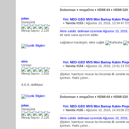
Doberman ♦ megaOne ♦ HDMI-64 ♦ HDMI-520
joker_
Ynt: NEO-GEO MVS Mini Bartop Kabin Proje
Deneyimli
«
Yanıtla #153 :
Ağustos 10, 2016, 13:34:47 Ö
Mesaj Sayısı: 2.120
Alıntı sahibi: delimawi üzerinde Ağustos 10, 2016
bir tane sana ayırırım tabiki.
sağolasın kardeşim, eline sağlık
eins
Ynt: NEO-GEO MVS Mini Bartop Kabin Proje
Uzman
«
Yanıtla #154 :
Ağustos 10, 2016, 13:41:13 Ö
Mesaj Sayısı: 1.816
@joker, hatırlıyor musun bu forumda ilk seninle 
içerken. Haklı çıktın...
A.K.A. deliMawi
Doberman ♦ megaOne ♦ HDMI-64 ♦ HDMI-520
joker_
Ynt: NEO-GEO MVS Mini Bartop Kabin Proje
Deneyimli
«
Yanıtla #155 :
Ağustos 10, 2016, 14:43:06 Ö
Mesaj Sayısı: 2.120
Alıntı sahibi: delimawi üzerinde Ağustos 10, 2016
@joker, hatırlıyor musun bu forumda ilk seninle 
içerken. Haklı çıktın...