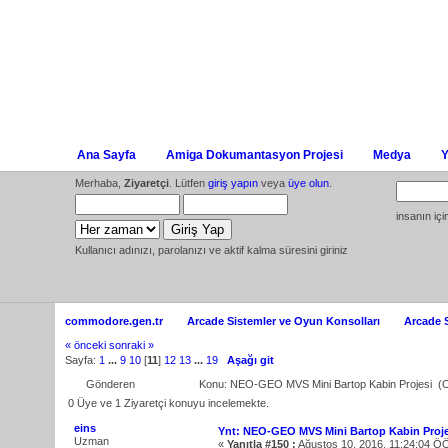
Ana Sayfa
Amiga Dokumantasyon Projesi
Medya
Y
Merhaba,
Ziyaretçi
. Lütfen
giriş yapın
veya
üye olun
.
insanın iç
Kullanıcı adınızı, parolanızı ve aktif kalma süresini giriniz
commodore.gen.tr
Arcade Sistemler ve Oyun Konsolları
Arcade 
« önceki
sonraki »
Sayfa:
1
...
9
10
[
11
]
12
13
...
19
Aşağı git
Gönderen
Konu: NEO-GEO MVS Mini Bartop Kabin Projesi (
0 Üye ve 1 Ziyaretçi konuyu incelemekte.
eins
Ynt: NEO-GEO MVS Mini Bartop Kabin Proje
Uzman
«
Yanıtla #150 :
Ağustos 10, 2016, 11:24:04 Ö