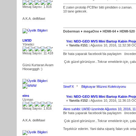
Mesaj Sayısı: 1.816
E zaten prototip PCB'ler bitti şimdiden o zaman.
10 tane gelecek.
A.K.A. deliMawi
Doberman ♦ megaOne ♦ HDMI-64 ♦ HDMI-520
LW3D
Ynt: NEO-GEO MVS Mini Bartop Kabin Proje
Yönetici
«
Yanıtla #151 :
Ağustos 10, 2016, 11:32:38 Ö
Mesaj Sayısı: 11.418
Bir hata yaparak facebook'da paylaştım
önceden 
Çok güzel görünüyor...Tekrar emeklerin için, çaba
Günü Kurtaran Avam
Hiooargggh :)
SineFX
*
Bilgisayar Müzesi Koleksiyonu
eins
Ynt: NEO-GEO MVS Mini Bartop Kabin Proje
Uzman
«
Yanıtla #152 :
Ağustos 10, 2016, 11:36:15 Ö
Mesaj Sayısı: 1.816
Alıntı sahibi: LW3D üzerinde Ağustos 10, 2016, 1
Bir hata yaparak facebook'da paylaştım
önceden 
A.K.A. deliMawi
Çok güzel görünüyor...Tekrar emeklerin için, çaba
Teşekkür ederim. Yani daha sipariş falan yok orta