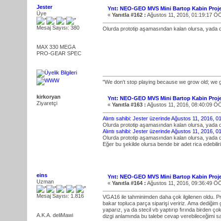
Jester
Ynt: NEO-GEO MVS Mini Bartop Kabin Proje
Üye
«
Yanıtla #162 :
Ağustos 11, 2016, 01:19:17 Ö
Mesaj Sayısı: 380
Olurda prototip aşamasından kalan olursa, yada dah
MAX 330 MEGA
PRO-GEAR SPEC
"We don't stop playing because we grow old; we 
kirkoryan
Ynt: NEO-GEO MVS Mini Bartop Kabin Proje
Ziyaretçi
«
Yanıtla #163 :
Ağustos 11, 2016, 08:40:09 Ö
Alıntı sahibi: Jester üzerinde Ağustos 11, 2016, 
Olurda prototip aşamasından kalan olursa, yada dah
Alıntı sahibi: Jester üzerinde Ağustos 11, 2016, 
Olurda prototip aşamasından kalan olursa, yada dah
Eğer bu şekilde olursa bende bir adet rica edebilir
eins
Ynt: NEO-GEO MVS Mini Bartop Kabin Proje
Uzman
«
Yanıtla #164 :
Ağustos 11, 2016, 09:36:49 Ö
Mesaj Sayısı: 1.816
VGA16 ile tahminimden daha çok ilgilenen oldu. Pro
bakar topluca parça siparişi veririz. Ama dediğim gi
yaparız, ya da stecil vb yaptırıp fırında birden ç
A.K.A. deliMawi
dizgi anlamında bu talebe cevap verebileceğimi 