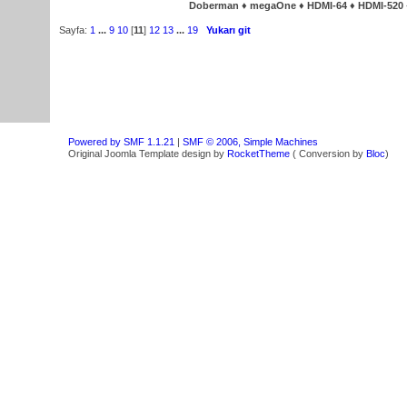
Doberman ♦ megaOne ♦ HDMI-64 ♦ HDMI-520
Sayfa:
1
...
9
10
[
11
]
12
13
...
19
Yukarı git
Powered by SMF 1.1.21
|
SMF © 2006, Simple Machines
Original Joomla Template design by
RocketTheme
( Conversion by
Bloc
)