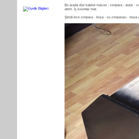
Bu arada dün kabine macun - zımpara - astar - zımp
attım. İç kısımlar mat.
Şimdi ince zımpara - boya - su zımparası - boya ad