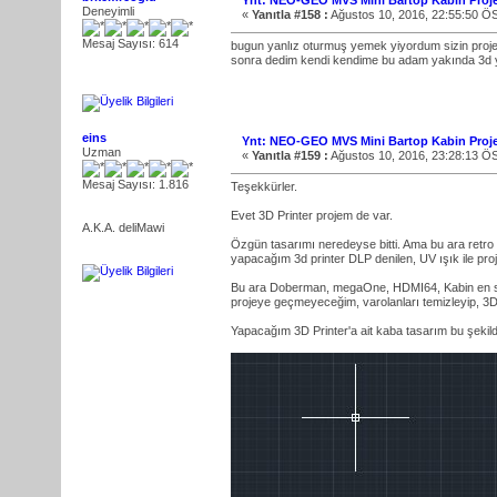
Ynt: NEO-GEO MVS Mini Bartop Kabin Proje
Deneyimli
«
Yanıtla #158 :
Ağustos 10, 2016, 22:55:50 Ö
Mesaj Sayısı: 614
bugun yanlız oturmuş yemek yiyordum sizin projey
sonra dedim kendi kendime bu adam yakında 3d 
eins
Ynt: NEO-GEO MVS Mini Bartop Kabin Proje
Uzman
«
Yanıtla #159 :
Ağustos 10, 2016, 23:28:13 Ö
Mesaj Sayısı: 1.816
Teşekkürler.
Evet 3D Printer projem de var.
A.K.A. deliMawi
Özgün tasarımı neredeyse bitti. Ama bu ara retr
yapacağım 3d printer DLP denilen, UV ışık ile pro
Bu ara Doberman, megaOne, HDMI64, Kabin en son 
projeye geçmeyeceğim, varolanları temizleyip, 3D
Yapacağım 3D Printer'a ait kaba tasarım bu şekil