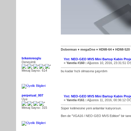
Doberman ♦ megaOne ♦ HDMI-64 ♦ HDMI-520
brkemreoglu
Ynt: NEO-GEO MVS Mini Bartop Kabin Proje
Deneyimli
«
Yanıtla #160 :
Ağustos 10, 2016, 23:31:51 Ö
Mesaj Sayısı: 614
bu kadar hızlı olmasına şaşırdım
perpetual_007
Ynt: NEO-GEO MVS Mini Bartop Kabin Proje
Üye
«
Yanıtla #161 :
Ağustos 11, 2016, 00:36:12 Ö
Mesaj Sayısı: 315
Süper kelimesine yeni anlamlar katıyorsun.
Ben de "VGA16 / NEO-GEO MVS Edition" bir tane