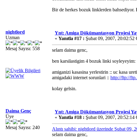
Bir de herkes bozuk linklerden bahsediyor. B
nightlord
Ynt: Amiga Dökümantasyon Projesi Ya
Uzman
«
Yanıtla #17 :
Şubat 09, 2007, 20:02:52
Mesaj Sayısı: 558
selam daima genc,
ben karsilastigim 4 bozuk linki soyleyeyim:
amiganizi kasasina yerlestirin :: uc kasa ureti
amigadaki internet sorunlari ::
http://ftp://
kolay gelsin.
Daima Genç
Ynt: Amiga Dökümantasyon Projesi Ya
Üye
«
Yanıtla #18 :
Şubat 09, 2007, 20:52:14
Mesaj Sayısı: 240
Alıntı sahibi: nightlord üzerinde Şubat 09,
selam daima genc,