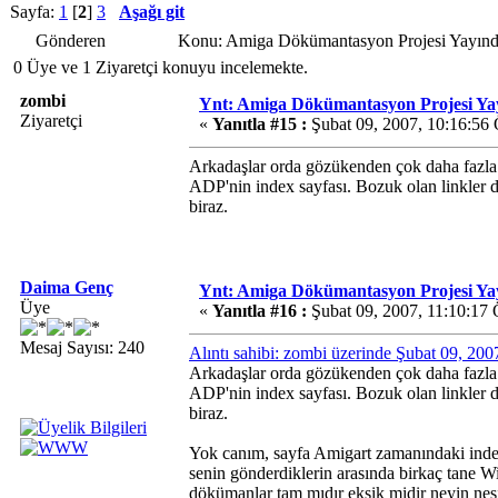
Sayfa:
1
[
2
]
3
Aşağı git
Gönderen
Konu: Amiga Dökümantasyon Projesi Yayınd
0 Üye ve 1 Ziyaretçi konuyu incelemekte.
zombi
Ynt: Amiga Dökümantasyon Projesi Ya
Ziyaretçi
«
Yanıtla #15 :
Şubat 09, 2007, 10:16:56
Arkadaşlar orda gözükenden çok daha fazla 
ADP'nin index sayfası. Bozuk olan linkler d
biraz.
Daima Genç
Ynt: Amiga Dökümantasyon Projesi Ya
Üye
«
Yanıtla #16 :
Şubat 09, 2007, 11:10:17
Mesaj Sayısı: 240
Alıntı sahibi: zombi üzerinde Şubat 09, 20
Arkadaşlar orda gözükenden çok daha fazla 
ADP'nin index sayfası. Bozuk olan linkler d
biraz.
Yok canım, sayfa Amigart zamanındaki inde
senin gönderdiklerin arasında birkaç tane
dökümanlar tam mıdır eksik midir neyin nes