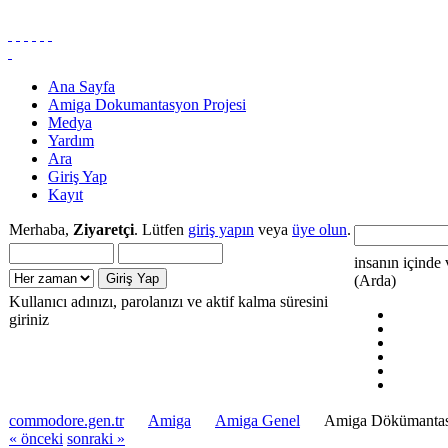
Ana Sayfa
Amiga Dokumantasyon Projesi
Medya
Yardım
Ara
Giriş Yap
Kayıt
Merhaba,
Ziyaretçi
. Lütfen
giriş yapın
veya
üye olun
.
insanın içinde 
(Arda)
Kullanıcı adınızı, parolanızı ve aktif kalma süresini
giriniz
commodore.gen.tr
Amiga
Amiga Genel
Amiga Dökümantasy
« önceki
sonraki »