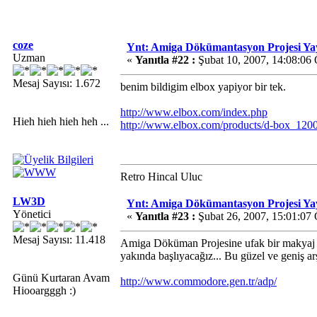
coze
Ynt: Amiga Dökümantasyon Projesi Ya
Uzman
«
Yanıtla #22 :
Şubat 10, 2007, 14:08:06
Mesaj Sayısı: 1.672
benim bildigim elbox yapiyor bir tek.
http://www.elbox.com/index.php
Hieh hieh hieh heh ...
http://www.elbox.com/products/d-box_1200
Retro Hincal Uluc
LW3D
Ynt: Amiga Dökümantasyon Projesi Ya
Yönetici
«
Yanıtla #23 :
Şubat 26, 2007, 15:01:07
Mesaj Sayısı: 11.418
Amiga Döküman Projesine ufak bir makyaj yap
yakında başlıyacağız... Bu güzel ve geniş ar
Günü Kurtaran Avam
http://www.commodore.gen.tr/adp/
Hiooargggh :)