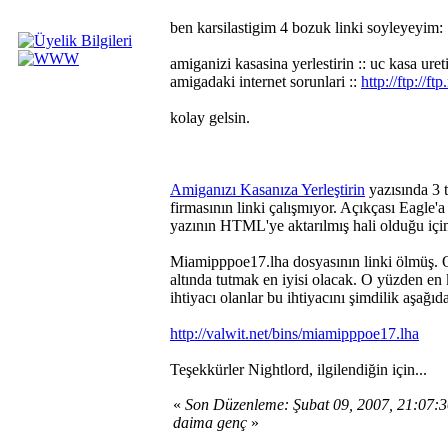
ben karsilastigim 4 bozuk linki soyleyeyim:
amiganizi kasasina yerlestirin :: uc kasa ureti
amigadaki internet sorunlari ::
http://ftp://
kolay gelsin.
Amiganızı Kasanıza Yerleştirin
yazısında 3 t
firmasının linki çalışmıyor. Açıkçası Eagle
yazının HTML'ye aktarılmış hali olduğu için 
Miamipppoe17.lha dosyasının linki ölmüş. 
altında tutmak en iyisi olacak. O yüzden e
ihtiyacı olanlar bu ihtiyacını şimdilik aşağıda
http://valwit.net/bins/miamipppoe17.lha
Teşekkürler Nightlord, ilgilendiğin için...
«
Son Düzenleme: Şubat 09, 2007, 21:07:
daima genç
»