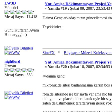
LW3D
Ynt: Amiga Dökümantasyon Projesi Ya
Yönetici
«
Yanıtla #19 :
Şubat 09, 2007, 23:53:43
Mesaj Sayısı: 11.418
Daima Genç arkadaşımızın güncellemesi sitede 
Teşekkürler...
Günü Kurtaran Avam
Hiooargggh :)
SineFX
*
Bilgisayar Müzesi Koleksiyon
nightlord
Ynt: Amiga Dökümantasyon Projesi Ya
Uzman
«
Yanıtla #20 :
Şubat 10, 2007, 02:34:53
Mesaj Sayısı: 558
@daima genc:
mikronik.de sitesi baglanmasina karsin bos 
rbm.de sitesinde ise bir sayfa var ama hic bi
oldugunu ve placeholder olarak oyle bir sa
zaten degistirmemek taraftariysan gerek yok