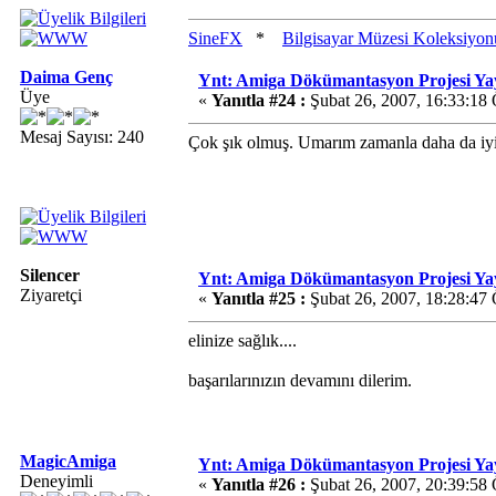
SineFX
*
Bilgisayar Müzesi Koleksiyon
Daima Genç
Ynt: Amiga Dökümantasyon Projesi Ya
Üye
«
Yanıtla #24 :
Şubat 26, 2007, 16:33:18
Mesaj Sayısı: 240
Çok şık olmuş. Umarım zamanla daha da iyi
Silencer
Ynt: Amiga Dökümantasyon Projesi Ya
Ziyaretçi
«
Yanıtla #25 :
Şubat 26, 2007, 18:28:47
elinize sağlık....
başarılarınızın devamını dilerim.
MagicAmiga
Ynt: Amiga Dökümantasyon Projesi Ya
Deneyimli
«
Yanıtla #26 :
Şubat 26, 2007, 20:39:58