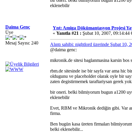
bir oneri. belki bilmiyorum bugun a1200 uyu
eklenebilir
Daima Genç
Ynt: Amiga Dökümantasyon Projesi Ya
Üye
«
Yanıtla #21 :
Şubat 10, 2007, 09:14:44
Mesaj Sayısı: 240
Alıntı sahibi: nightlord üzerinde Şubat 10,
@daima genc:
mikronik.de sitesi baglanmasina karsin bos 
rbm.de sitesinde ise bir sayfa var ama hic bi
oldugunu ve placeholder olarak oyle bir sa
zaten degistirmemek taraftariysan gerek yok
bir oneri. belki bilmiyorum bugun a1200 uyu
eklenebilir
Evet, RBM ve Mikronik dediğin gibi. Var am
firma.
Ben bugün kasa üreten firmaları bilmiyorum
belki eklenebilir...