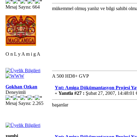
Mesaj Sayısı: 664
mükemmel olmuş yanlız ve bilgi sahibi olmak i
O n L y A m i g A
A 500 HD8+ GVP
Gokhan Ozkan
Ynt: Amiga Dökümantasyon Projesi Ya
Deneyimli
«
Yanıtla #27 :
Şubat 27, 2007, 14:48:01
Mesaj Sayısı: 2.265
başarılar
zombi
Ynt: Amiga Dökümantasyon Projesi Ya