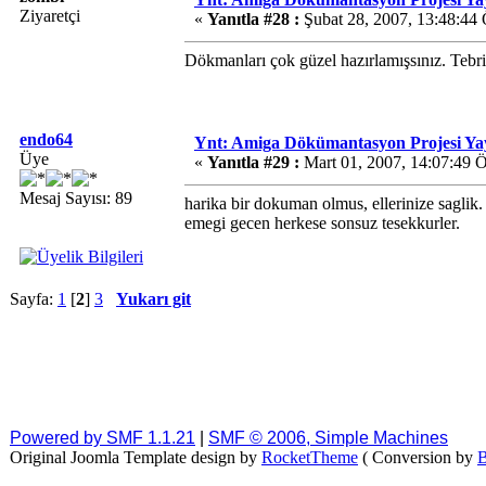
Ziyaretçi
«
Yanıtla #28 :
Şubat 28, 2007, 13:48:44
Dökmanları çok güzel hazırlamışsınız. Tebri
endo64
Ynt: Amiga Dökümantasyon Projesi Ya
Üye
«
Yanıtla #29 :
Mart 01, 2007, 14:07:49 
Mesaj Sayısı: 89
harika bir dokuman olmus, ellerinize saglik.
emegi gecen herkese sonsuz tesekkurler.
Sayfa:
1
[
2
]
3
Yukarı git
Powered by SMF 1.1.21
|
SMF © 2006, Simple Machines
Original Joomla Template design by
RocketTheme
( Conversion by
B