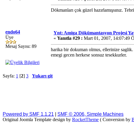
Dökmanları çok güzel hazırlamışsınız. Tebri
endo64
Ynt: Amiga Dökümantasyon Projesi Ya
Üye
«
Yanıtla #29 :
Mart 01, 2007, 14:07:49 
Mesaj Sayısı: 89
harika bir dokuman olmus, ellerinize saglik.
emegi gecen herkese sonsuz tesekkurler.
Sayfa:
1
[
2
]
3
Yukarı git
Powered by SMF 1.1.21
|
SMF © 2006, Simple Machines
Original Joomla Template design by
RocketTheme
( Conversion by
B