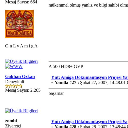
Mesaj Sayısı: 664
mükemmel olmuş yanlız ve bilgi sahibi olmak i
O n L y A m i g A
A 500 HD8+ GVP
Gokhan Ozkan
Ynt: Amiga Dökümantasyon Projesi Ya
Deneyimli
«
Yanıtla #27 :
Şubat 27, 2007, 14:48:01
Mesaj Sayısı: 2.265
başarılar
zombi
Ynt: Amiga Dökümantasyon Projesi Ya
Ziyaretçi
«
Yanıtla #28 :
Şubat 28, 2007, 13:48:44