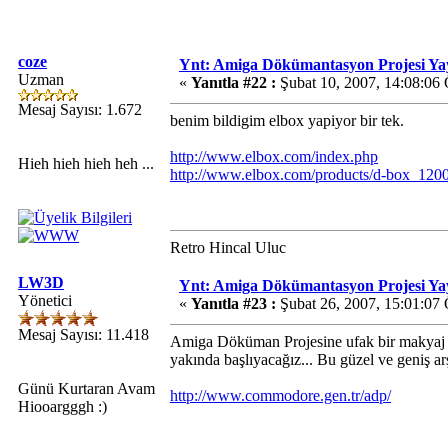
coze
Ynt: Amiga Dökümantasyon Projesi Ya
Uzman
«
Yanıtla #22 :
Şubat 10, 2007, 14:08:06
Mesaj Sayısı: 1.672
benim bildigim elbox yapiyor bir tek.
http://www.elbox.com/index.php
Hieh hieh hieh heh ...
http://www.elbox.com/products/d-box_1200
Retro Hincal Uluc
LW3D
Ynt: Amiga Dökümantasyon Projesi Ya
Yönetici
«
Yanıtla #23 :
Şubat 26, 2007, 15:01:07
Mesaj Sayısı: 11.418
Amiga Döküman Projesine ufak bir makyaj yap
yakında başlıyacağız... Bu güzel ve geniş ar
Günü Kurtaran Avam
http://www.commodore.gen.tr/adp/
Hiooargggh :)