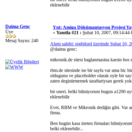
eklenebilir
Daima Genç
Ynt: Amiga Dökümantasyon Projesi Ya
Üye
«
Yanıtla #21 :
Şubat 10, 2007, 09:14:44
Mesaj Sayısı: 240
Alıntı sahibi: nightlord üzerinde Şubat 10,
@daima genc:
mikronik.de sitesi baglanmasina karsin bos 
rbm.de sitesinde ise bir sayfa var ama hic bi
oldugunu ve placeholder olarak oyle bir sa
zaten degistirmemek taraftariysan gerek yok
bir oneri. belki bilmiyorum bugun a1200 uyu
eklenebilir
Evet, RBM ve Mikronik dediğin gibi. Var am
firma.
Ben bugün kasa üreten firmaları bilmiyorum
belki eklenebilir...