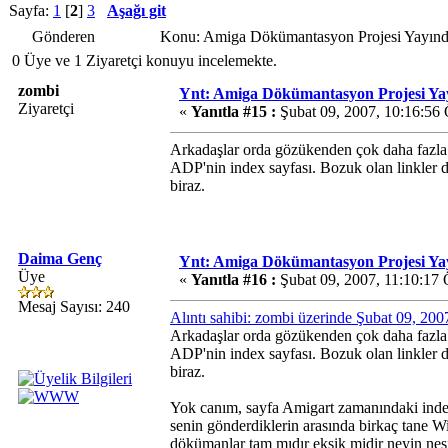
Sayfa:
1
[
2
]
3
Aşağı git
Gönderen
Konu: Amiga Dökümantasyon Projesi Yayınd
0 Üye ve 1 Ziyaretçi konuyu incelemekte.
zombi
Ynt: Amiga Dökümantasyon Projesi Ya
Ziyaretçi
«
Yanıtla #15 :
Şubat 09, 2007, 10:16:56
Arkadaşlar orda gözükenden çok daha fazla 
ADP'nin index sayfası. Bozuk olan linkler d
biraz.
Daima Genç
Ynt: Amiga Dökümantasyon Projesi Ya
Üye
«
Yanıtla #16 :
Şubat 09, 2007, 11:10:17
Mesaj Sayısı: 240
Alıntı sahibi: zombi üzerinde Şubat 09, 20
Arkadaşlar orda gözükenden çok daha fazla 
ADP'nin index sayfası. Bozuk olan linkler d
biraz.
Yok canım, sayfa Amigart zamanındaki inde
senin gönderdiklerin arasında birkaç tane
dökümanlar tam mıdır eksik midir neyin nes