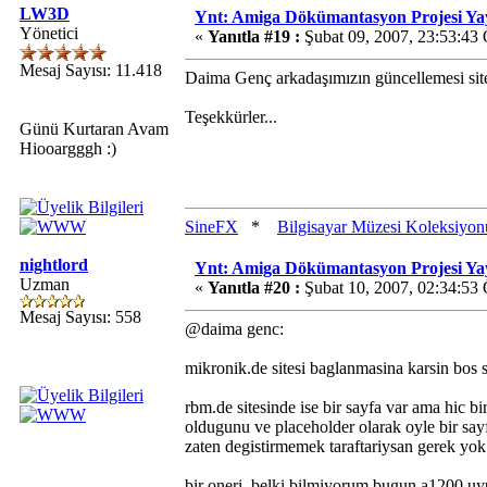
LW3D
Ynt: Amiga Dökümantasyon Projesi Ya
Yönetici
«
Yanıtla #19 :
Şubat 09, 2007, 23:53:43
Mesaj Sayısı: 11.418
Daima Genç arkadaşımızın güncellemesi sitede 
Teşekkürler...
Günü Kurtaran Avam
Hiooargggh :)
SineFX
*
Bilgisayar Müzesi Koleksiyon
nightlord
Ynt: Amiga Dökümantasyon Projesi Ya
Uzman
«
Yanıtla #20 :
Şubat 10, 2007, 02:34:53
Mesaj Sayısı: 558
@daima genc:
mikronik.de sitesi baglanmasina karsin bos 
rbm.de sitesinde ise bir sayfa var ama hic bi
oldugunu ve placeholder olarak oyle bir sa
zaten degistirmemek taraftariysan gerek yok
bir oneri. belki bilmiyorum bugun a1200 uyu