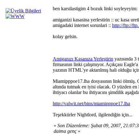
ben karsilastigim 4 bozuk linki soyleyeyim:
amiganizi kasasina yerlestirin :: uc kasa ureti
amigadaki internet sorunlari ::
http://ftp://
kolay gelsin.
Amiganızı Kasanıza Yerleştirin
yazısında 3 t
firmasının linki çalışmıyor. Açıkçası Eagle
yazının HTML'ye aktarılmış hali olduğu için 
Miamipppoe17.lha dosyasının linki ölmüş. 
altında tutmak en iyisi olacak. O yüzden e
ihtiyacı olanlar bu ihtiyacını şimdilik aşağıda
http://valwit.net/bins/miamipppoe17.lha
Teşekkürler Nightlord, ilgilendiğin için...
«
Son Düzenleme: Şubat 09, 2007, 21:07:
daima genç
»