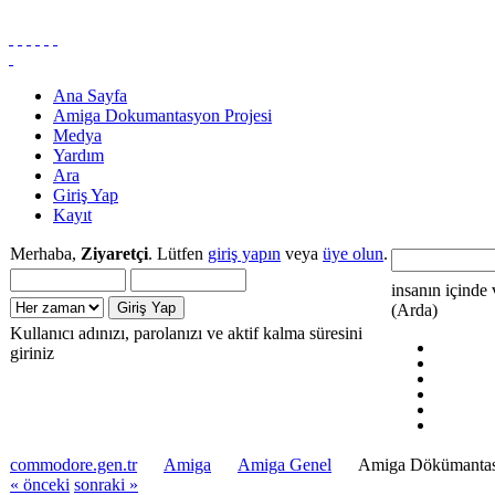
Ana Sayfa
Amiga Dokumantasyon Projesi
Medya
Yardım
Ara
Giriş Yap
Kayıt
Merhaba,
Ziyaretçi
. Lütfen
giriş yapın
veya
üye olun
.
insanın içinde 
(Arda)
Kullanıcı adınızı, parolanızı ve aktif kalma süresini
giriniz
commodore.gen.tr
Amiga
Amiga Genel
Amiga Dökümantasy
« önceki
sonraki »