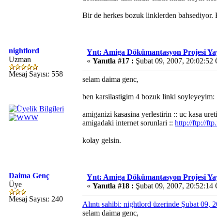
Bir de herkes bozuk linklerden bahsediyor. B
nightlord
Ynt: Amiga Dökümantasyon Projesi Ya
Uzman
«
Yanıtla #17 :
Şubat 09, 2007, 20:02:52
Mesaj Sayısı: 558
selam daima genc,
ben karsilastigim 4 bozuk linki soyleyeyim:
amiganizi kasasina yerlestirin :: uc kasa ureti
amigadaki internet sorunlari ::
http://ftp://
kolay gelsin.
Daima Genç
Ynt: Amiga Dökümantasyon Projesi Ya
Üye
«
Yanıtla #18 :
Şubat 09, 2007, 20:52:14
Mesaj Sayısı: 240
Alıntı sahibi: nightlord üzerinde Şubat 09,
selam daima genc,