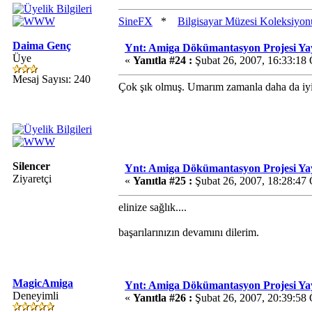
SineFX
*
Bilgisayar Müzesi Koleksiyon
Daima Genç
Ynt: Amiga Dökümantasyon Projesi Ya
Üye
«
Yanıtla #24 :
Şubat 26, 2007, 16:33:18
Mesaj Sayısı: 240
Çok şık olmuş. Umarım zamanla daha da iyi
Silencer
Ynt: Amiga Dökümantasyon Projesi Ya
Ziyaretçi
«
Yanıtla #25 :
Şubat 26, 2007, 18:28:47
elinize sağlık....
başarılarınızın devamını dilerim.
MagicAmiga
Ynt: Amiga Dökümantasyon Projesi Ya
Deneyimli
«
Yanıtla #26 :
Şubat 26, 2007, 20:39:58