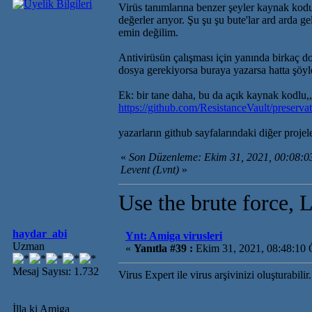
Virüs tanımlarına benzer şeyler kaynak kodu
değerler arıyor. Şu şu şu bute'lar ard arda g
emin değilim.
Antivirüsün çalışması için yanında birkaç do
dosya gerekiyorsa buraya yazarsa hatta şöyl
Ek: bir tane daha, bu da açık kaynak kodlu,
https://github.com/ResistanceVault/preserva
yazarların github sayfalarındaki diğer projele
«
Son Düzenleme: Ekim 31, 2021, 00:08:
Levent (Lvnt)
»
Use the brute force, 
haydar_abi
Ynt: Amiga virusleri
Uzman
«
Yanıtla #39 :
Ekim 31, 2021, 08:48:10
Mesaj Sayısı: 1.732
Virus Expert ile virus arşivinizi oluşturabilir.
İlla ki Amiga