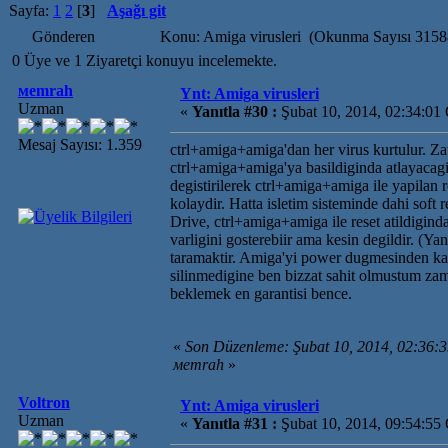
Sayfa:
1
2
[
3
]
Aşağı git
Gönderen
Konu: Amiga virusleri (Okunma Sayısı 3158
0 Üye ve 1 Ziyaretçi konuyu incelemekte.
мemrah
Ynt: Amiga virusleri
Uzman
«
Yanıtla #30 :
Şubat 10, 2014, 02:34:01
Mesaj Sayısı: 1.359
ctrl+amiga+amiga'dan her virus kurtulur. Zat
ctrl+amiga+amiga'ya basildiginda atlayacagi 
degistirilerek ctrl+amiga+amiga ile yapilan 
kolaydir. Hatta isletim sisteminde dahi sof
Drive, ctrl+amiga+amiga ile reset atildigind
varligini gosterebiir ama kesin degildir. (Yani
taramaktir. Amiga'yi power dugmesinden kap
silinmedigine ben bizzat sahit olmustum za
beklemek en garantisi bence.
«
Son Düzenleme: Şubat 10, 2014, 02:36
мemrah
»
Voltron
Ynt: Amiga virusleri
Uzman
«
Yanıtla #31 :
Şubat 10, 2014, 09:54:55