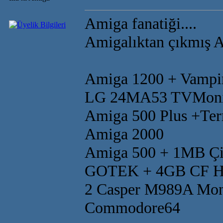
Amiga fanatiği....
Amigalıktan çıkmış Am
Amiga 1200 + Vampi
LG 24MA53 TVMoni
Amiga 500 Plus +Te
Amiga 2000
Amiga 500 + 1MB Çip
GOTEK + 4GB CF 
2 Casper M989A Mon
Commodore64