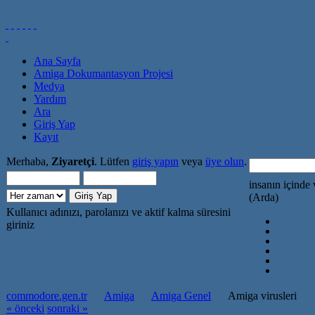
Ana Sayfa
Amiga Dokumantasyon Projesi
Medya
Yardım
Ara
Giriş Yap
Kayıt
Merhaba,
Ziyaretçi
. Lütfen
giriş yapın
veya
üye olun
.
insanın içinde 
(Arda)
Kullanıcı adınızı, parolanızı ve aktif kalma süresini
giriniz
commodore.gen.tr
Amiga
Amiga Genel
Amiga virusleri
« önceki
sonraki »