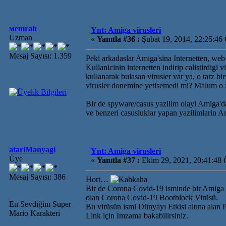
мemrah
Ynt: Amiga virusleri
Uzman
«
Yanıtla #36 :
Şubat 19, 2014, 22:25:46
Mesaj Sayısı: 1.359
Peki arkadaslar Amiga'sina Internetten, web
Kullanicinin internetten indirip calistirdig
kullanarak bulasan virusler var ya, o tarz
virusler donemine yetisemedi mi? Malum o z
Bir de spyware/casus yazilim olayi Amiga'da 
ve benzeri casusluklar yapan yazilimlarin A
atariManyagi
Ynt: Amiga virusleri
Üye
«
Yanıtla #37 :
Ekim 29, 2021, 20:41:48 
Mesaj Sayısı: 386
Hort…
Bir de Corona Covid-19 isminde bir Amiga
olan Corona Covid-19 Bootblock Virüsü.
En Sevdiğim Super
Bu virüsün ismi Dünyayı Etkisi altına alan 
Mario Karakteri
Link için İmzama bakabilirsiniz.