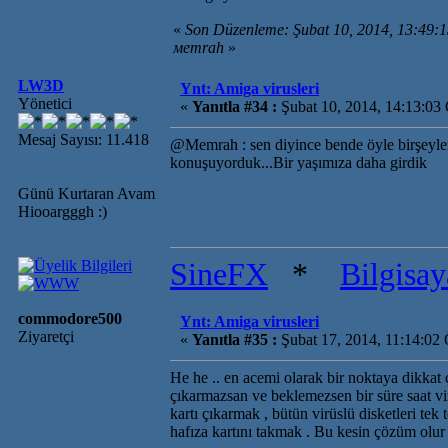
«
Son Düzenleme: Şubat 10, 2014, 13:49:
мemrah
»
LW3D
Ynt: Amiga virusleri
Yönetici
«
Yanıtla #34 :
Şubat 10, 2014, 14:13:03
Mesaj Sayısı: 11.418
@Memrah : sen diyince bende öyle birşeyler h
konuşuyorduk...Bir yaşımıza daha girdik
Günü Kurtaran Avam
Hiooargggh :)
SineFX
*
Bilgisa
commodore500
Ynt: Amiga virusleri
Ziyaretçi
«
Yanıtla #35 :
Şubat 17, 2014, 11:14:02
He he .. en acemi olarak bir noktaya dikkat 
çıkarmazsan ve beklemezsen bir süre saat vir
kartı çıkarmak , bütün virüslü disketleri te
hafıza kartını takmak . Bu kesin çözüm olur 