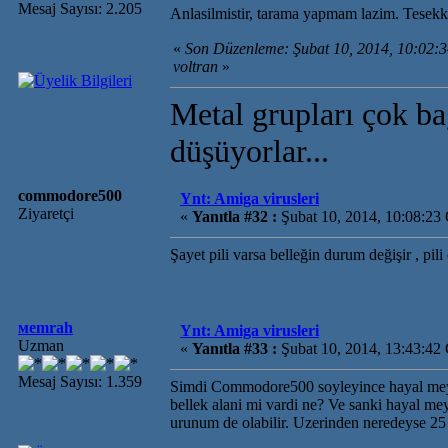
Mesaj Sayısı: 2.205
Anlasilmistir, tarama yapmam lazim. Tesekku
«
Son Düzenleme: Şubat 10, 2014, 10:02
voltran
»
Metal grupları çok ba
düşüyorlar...
commodore500
Ynt: Amiga virusleri
Ziyaretçi
«
Yanıtla #32 :
Şubat 10, 2014, 10:08:23
Şayet pili varsa belleğin durum değişir , pil
мemrah
Ynt: Amiga virusleri
Uzman
«
Yanıtla #33 :
Şubat 10, 2014, 13:43:42
Mesaj Sayısı: 1.359
Simdi Commodore500 soyleyince hayal meyal 
bellek alani mi vardi ne? Ve sanki hayal me
urunum de olabilir. Uzerinden neredeyse 25 y