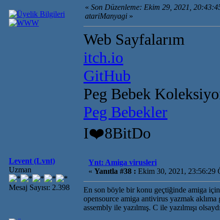
«
Son Düzenleme: Ekim 29, 2021, 20:43:
atariManyagi
»
Web Sayfalarım
itch.io
GitHub
Peg Bebek Koleksiy
Peg Bebekler
I❤️8BitDo
Levent (Lvnt)
Ynt: Amiga virusleri
Uzman
«
Yanıtla #38 :
Ekim 30, 2021, 23:56:29 
Mesaj Sayısı: 2.398
En son böyle bir konu geçtiğinde amiga içi
opensource amiga antivirus yazmak aklıma gel
assembly ile yazılmış. C ile yazılmışı olsay