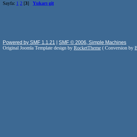
Sayfa:
1
2
[
3
]
Yukarı git
Powered by SMF 1.1.21
|
SMF © 2006, Simple Machines
Original Joomla Template design by
RocketTheme
( Conversion by
B