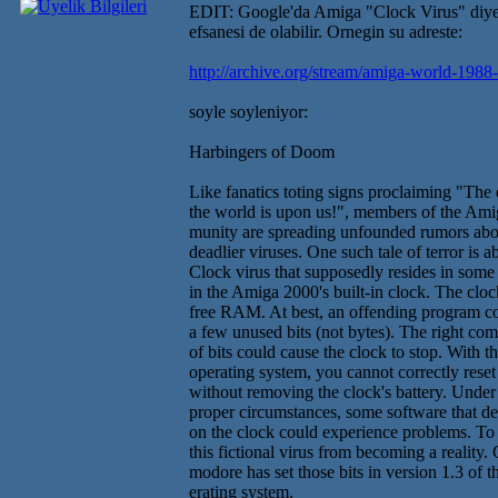
EDIT: Google'da Amiga "Clock Virus" diye 
efsanesi de olabilir. Ornegin su adreste:
http://archive.org/stream/amiga-world-1
soyle soyleniyor:
Harbingers of Doom
Like fanatics toting signs proclaiming "The
the world is upon us!", members of the Am
munity are spreading unfounded rumors abo
deadlier viruses. One such tale of terror is a
Clock virus that supposedly resides in som
in the Amiga 2000's built-in clock. The clo
free RAM. At best, an offending program co
a few unused bits (not bytes). The right co
of bits could cause the clock to stop. With t
operating system, you cannot correctly reset 
without removing the clock's battery. Under
proper circumstances, some software that d
on the clock could experience problems. To
this fictional virus from becoming a reality
modore has set those bits in version 1.3 of t
erating system.