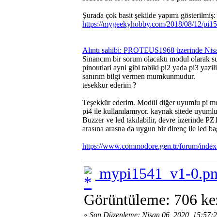
Şurada çok basit şekilde yapımı gösterilmiş:
https://mygeekyhobby.com/2018/08/12/pi15
Alıntı sahibi: PROTEUS1968 üzerinde Nis
Sinancım bir sorum olacaktı modul olarak su
pinoutlari ayni gibi tabiki pi2 yada pi3 yazi
sanırım bilgi vermen mumkunmudur.
tesekkur ederim ?
Teşekkür ederim. Modül diğer uyumlu pi mode
pi4 ile kullanılamıyor. kaynak sitede uyuml
Buzzer ve led takılabilir, devre üzerinde
arasına arasna da uygun bir direnç ile led b
https://www.commodore.gen.tr/forum/index
mypi1541_v1-0.p
Görüntüleme: 706 ke
«
Son Düzenleme: Nisan 06, 2020, 15:57: