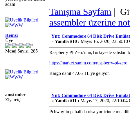
adam
Tanışma Sayfam
| Gi
assembler üzerine not
Remzi
Ynt: Commodore 64 Disk Drive Emülatö
Üye
«
Yanıtla #10 :
Mayıs 16, 2020, 23:50:10
Mesaj Sayısı: 285
Raspberry PI Zero'nun,Turkiye'de satislari t
https://market.samm.com/raspberry-pi-zero
Kargo dahil 47.66 TL'ye geliyor.
amstrader
Ynt: Commodore 64 Disk Drive Emülatö
Ziyaretçi
«
Yanıtla #11 :
Mayıs 17, 2020, 22:10:04
Pcbway’in pahali da olsa yurticinde muadil