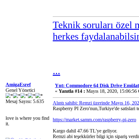
Teknik soruları özel 
herkes faydalanabilsi
...
AmigaEsref
Ynt: Commodore 64 Disk Drive Emülatö
Genel Yönetici
«
Yanıtla #14 :
Mayıs 18, 2020, 15:06:56
Mesaj Sayısı: 5.635
Alıntı sahibi: Remzi üzerinde Mayıs 16, 20
Raspberry PI Zero'nun,Turkiye'de satislari t
love is where you find
https://market.samm.com/raspberry-pi-zero
it.
Kargo dahil 47.66 TL'ye geliyor.
Remzi abi teşekkürler bilgi için sipariş ve