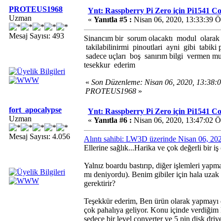
PROTEUS1968
Ynt: Rasspberry Pi Zero için Pi1541 
Uzman
«
Yanıtla #5 :
Nisan 06, 2020, 13:33:39 
Mesaj Sayısı: 493
Sinancım bir sorum olacaktı modul olarak 
takilabilinirmi pinoutlari ayni gibi tabiki
sadece uçları boş sanırım bilgi vermen 
tesekkur ederim
«
Son Düzenleme: Nisan 06, 2020, 13:38:
PROTEUS1968
»
fort_apocalypse
Ynt: Rasspberry Pi Zero için Pi1541 
Uzman
«
Yanıtla #6 :
Nisan 06, 2020, 13:47:02 
Mesaj Sayısı: 4.056
Alıntı sahibi: LW3D üzerinde Nisan 06, 2
Ellerine sağlık...Harika ve çok değerli bir iş
Yalnız boardu bastırıp, diğer işlemleri yap
mı deniyordu). Benim gibiler için hala uza
gerektirir?
Teşekkür ederim, Ben ürün olarak yapmayı 
çok pahalıya geliyor. Konu içinde verdiğim
sedece bir level converter ve 5 pin disk drive