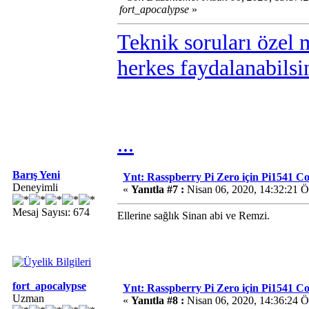
fort_apocalypse
»
Teknik soruları özel 
herkes faydalanabilsi
...
Barış Yeni
Ynt: Rasspberry Pi Zero için Pi1541 
Deneyimli
«
Yanıtla #7 :
Nisan 06, 2020, 14:32:21 
Mesaj Sayısı: 674
Ellerine sağlık Sinan abi ve Remzi.
fort_apocalypse
Ynt: Rasspberry Pi Zero için Pi1541 
Uzman
«
Yanıtla #8 :
Nisan 06, 2020, 14:36:24 