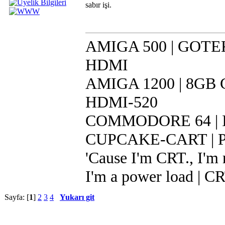
sabır işi.
AMIGA 500 | GOTEK 
HDMI
AMIGA 1200 | 8GB CF
HDMI-520
COMMODORE 64 | IR
CUPCAKE-CART | Pi 
'Cause I'm CRT., I'm r
I'm a power load | C
Sayfa: [
1
]
2
3
4
Yukarı git