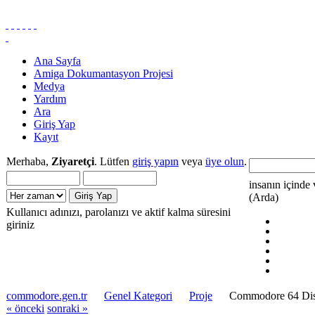
Ana Sayfa
Amiga Dokumantasyon Projesi
Medya
Yardım
Ara
Giriş Yap
Kayıt
Merhaba,
Ziyaretçi
. Lütfen
giriş yapın
veya
üye olun
.
insanın içinde 
(Arda)
Kullanıcı adınızı, parolanızı ve aktif kalma süresini
giriniz
commodore.gen.tr
Genel Kategori
Proje
Commodore 64 Disk
« önceki
sonraki »