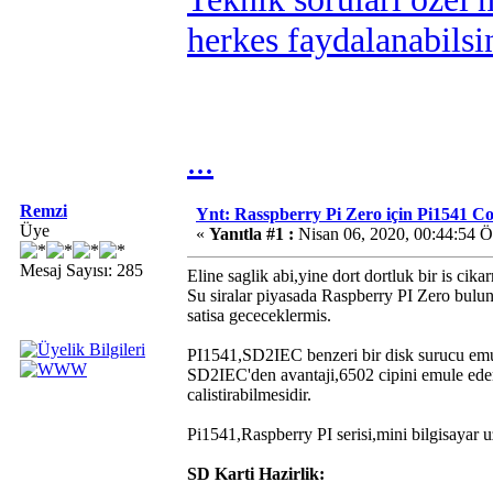
herkes faydalanabilsi
...
Remzi
Ynt: Rasspberry Pi Zero için Pi1541 
Üye
«
Yanıtla #1 :
Nisan 06, 2020, 00:44:54 
Mesaj Sayısı: 285
Eline saglik abi,yine dort dortluk bir is cika
Su siralar piyasada Raspberry PI Zero bulun
satisa gececeklermis.
PI1541,SD2IEC benzeri bir disk surucu emu
SD2IEC'den avantaji,6502 cipini emule eder
calistirabilmesidir.
Pi1541,Raspberry PI serisi,mini bilgisayar uz
SD Karti Hazirlik: