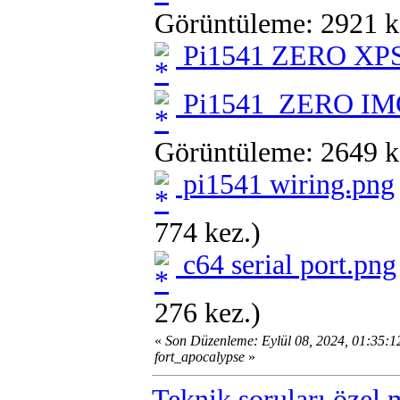
Görüntüleme: 2921 k
Pi1541 ZERO XPS
Pi1541_ZERO IM
Görüntüleme: 2649 k
pi1541 wiring.png
774 kez.)
c64 serial port.png
276 kez.)
«
Son Düzenleme: Eylül 08, 2024, 01:35:
fort_apocalypse
»
Teknik soruları özel 