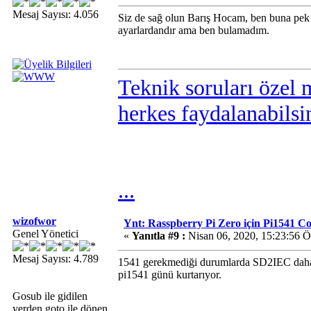
Mesaj Sayısı: 4.056
Siz de sağ olun Barış Hocam, ben buna pe
ayarlardandır ama ben bulamadım.
Teknik soruları özel 
herkes faydalanabilsi
...
wizofwor
Ynt: Rasspberry Pi Zero için Pi1541 
Genel Yönetici
«
Yanıtla #9 :
Nisan 06, 2020, 15:23:56 
Mesaj Sayısı: 4.789
1541 gerekmediği durumlarda SD2IEC daha i
pi1541 günü kurtarıyor.
Gosub ile gidilen
yerden goto ile dönen