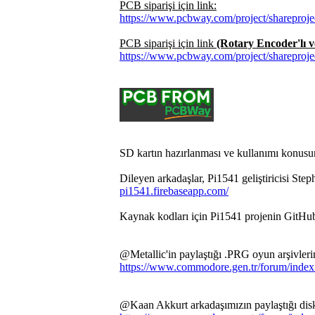
PCB siparişi için link:
https://www.pcbway.com/project/s
PCB siparişi için link
(Rotary Encoder'lı v
https://www.pcbway.com/project/s
SD kartın hazırlanması ve kullanımı konusu
Dileyen arkadaşlar, Pi1541 geliştiricisi Step
pi1541.firebaseapp.com/
Kaynak kodları için Pi1541 projenin GitHu
@Metallic'in paylaştığı .PRG oyun arşivlerin
https://www.commodore.gen.tr/forum/ind
@Kaan Akkurt arkadaşımızın paylaştığı disk i