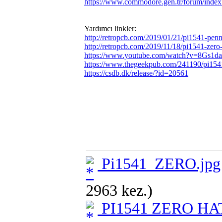
https://www.commodore.gen.tr/forum/ind
Yardımcı linkler:
http://retropcb.com/2019/01/21/pi1541-penn
http://retropcb.com/2019/11/18/pi1541-zero-
https://www.youtube.com/watch?v=8Gs1d
https://www.thegeekpub.com/241190/pi1541
https://csdb.dk/release/?id=20561
Pi1541_ZERO.jpg
2963 kez.)
PI1541 ZERO HAT