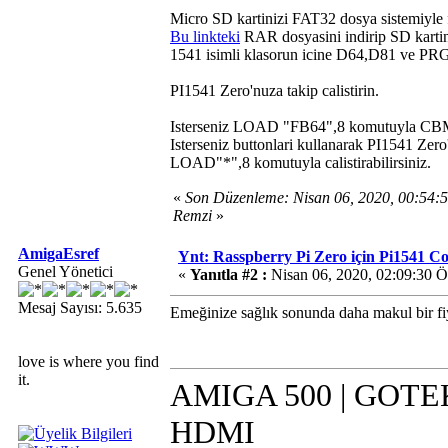
Micro SD kartinizi FAT32 dosya sistemiyle 
Bu linkteki
RAR dosyasini indirip SD kartin
1541 isimli klasorun icine D64,D81 ve PRG
PI1541 Zero'nuza takip calistirin.
Isterseniz LOAD "FB64",8 komutuyla CBM taray
Isterseniz buttonlari kullanarak PI1541 Zero
LOAD"*",8 komutuyla calistirabilirsiniz.
«
Son Düzenleme: Nisan 06, 2020, 00:54
Remzi
»
AmigaEsref
Ynt: Rasspberry Pi Zero için Pi1541 
Genel Yönetici
«
Yanıtla #2 :
Nisan 06, 2020, 02:09:30 
Mesaj Sayısı: 5.635
Emeğinize sağlık sonunda daha makul bir fiy
love is where you find
it.
AMIGA 500 | GOTEK 
HDMI