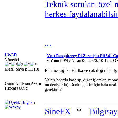
Teknik soruları özel 
herkes faydalanabilsi
...
LW3D
Ynt: Rasspberry Pi Zero için Pi1541 
Yönetici
«
Yanıtla #4 :
Nisan 06, 2020, 10:12:29 
Mesaj Sayısı: 11.418
Ellerine sağlık...Harika ve çok değerli bir iş
Yalnız boardu bastırıp, diğer işlemleri yap
Günü Kurtaran Avam
mı deniyordu). Benim gibiler için hala uza
Hiooargggh :)
gerektirir?
SineFX
*
Bilgisa