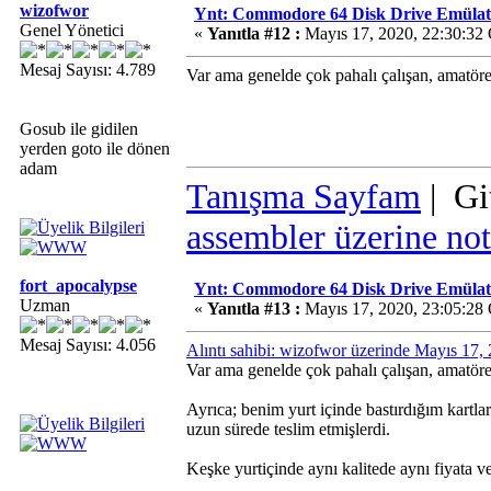
wizofwor
Ynt: Commodore 64 Disk Drive Emülatö
Genel Yönetici
«
Yanıtla #12 :
Mayıs 17, 2020, 22:30:32
Mesaj Sayısı: 4.789
Var ama genelde çok pahalı çalışan, amatöre
Gosub ile gidilen
yerden goto ile dönen
adam
Tanışma Sayfam
| Gi
assembler üzerine not
fort_apocalypse
Ynt: Commodore 64 Disk Drive Emülatö
Uzman
«
Yanıtla #13 :
Mayıs 17, 2020, 23:05:28
Mesaj Sayısı: 4.056
Alıntı sahibi: wizofwor üzerinde Mayıs 17,
Var ama genelde çok pahalı çalışan, amatöre
Ayrıca; benim yurt içinde bastırdığım kartla
uzun sürede teslim etmişlerdi.
Keşke yurtiçinde aynı kalitede aynı fiyata ve