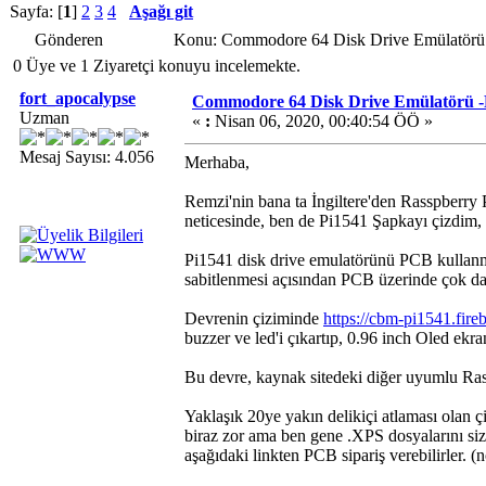
Sayfa: [
1
]
2
3
4
Aşağı git
Gönderen
Konu: Commodore 64 Disk Drive Emülatörü 
0 Üye ve 1 Ziyaretçi konuyu incelemekte.
fort_apocalypse
Commodore 64 Disk Drive Emülatörü -
Uzman
«
:
Nisan 06, 2020, 00:40:54 ÖÖ »
Mesaj Sayısı: 4.056
Merhaba,
Remzi'nin bana ta İngiltere'den Rasspberry
neticesinde, ben de Pi1541 Şapkayı çizdim, y
Pi1541 disk drive emulatörünü PCB kullan
sabitlenmesi açısından PCB üzerinde çok da
Devrenin çiziminde
https://cbm-pi1541.fir
buzzer ve led'i çıkartıp, 0.96 inch Oled ekran
Bu devre, kaynak sitedeki diğer uyumlu Rasp
Yaklaşık 20ye yakın delikiçi atlaması olan ç
biraz zor ama ben gene .XPS dosyalarını si
aşağıdaki linkten PCB sipariş verebilirler. (