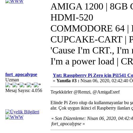
AMIGA 1200 | 8GB CF
HDMI-520
COMMODORE 64 | IR
CUPCAKE-CART | Pi 
'Cause I'm CRT., I'm r
I'm a power load | C
fort_apocalypse
Ynt: Rasspberry Pi Zero için Pi1541 
Uzman
«
Yanıtla #3 :
Nisan 06, 2020, 02:42:40 
Mesaj Sayısı: 4.056
Teşekkürler @Remzi, @AmigaEsref
Elinde Pi Zero olup da kullanmayanlar bu şe
alır. Çok uygun ikinci el Raspberry ilanları ç
«
Son Düzenleme: Nisan 06, 2020, 04:42
fort_apocalypse
»