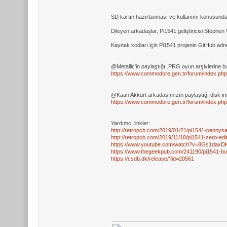
SD kartın hazırlanması ve kullanımı konusunda 
Dileyen arkadaşlar, Pi1541 geliştiricisi Stephen 
Kaynak kodları için Pi1541 projenin GitHub adr
@Metallic'in paylaştığı .PRG oyun arşivlerine bu
https://www.commodore.gen.tr/forum/index.
@Kaan Akkurt arkadaşımızın paylaştığı disk imajl
https://www.commodore.gen.tr/forum/index.
Yardımcı linkler:
http://retropcb.com/2019/01/21/pi1541-pennysav
http://retropcb.com/2019/11/18/pi1541-zero-edit
https://www.youtube.com/watch?v=8Gs1daxDK
https://www.thegeekpub.com/241190/pi1541-bui
https://csdb.dk/release/?id=20561