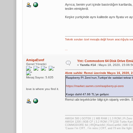
Ayrıca; benim yurt içinde bastırdığım kartlarda
teslim etmişlerdi.
Keşke yurtiçinde aynı kalitede aynı fiyata ve ay
Teknik soruları özel mesajla değil forum aracılığıyla so
...
AmigaEsref
Ynt: Commodore 64 Disk Drive Emül
Genel Yönetici
«
Yanıtla #14 :
Mayıs 18, 2020, 15:06:5
Alıntı sahibi: Remzi üzerinde Mayıs 16, 2020, 
Mesaj Sayısı: 5.635
Raspberry PI Zero'nun,Turkiye'de satislari tekrar 
https://market.samm.com/raspberry-pi-zero
love is where you find it.
Kargo dahil 47.66 TL'ye geliyor.
Remzi abi teşekkürler bilgi için sipariş verdim
AMIGA 500 | GOTEK | 1 MB RAM | 1.3 ROM | Pi Zer
AMIGA 1200 | 8GB CF | 3.2 ROM | TF1230 Turbo Kart
COMMODORE 64 | IRQHack64 | KissCart64 | 64K CUP
'Cause I'm CRT., I'm retro | CRT, and I'll win the fig