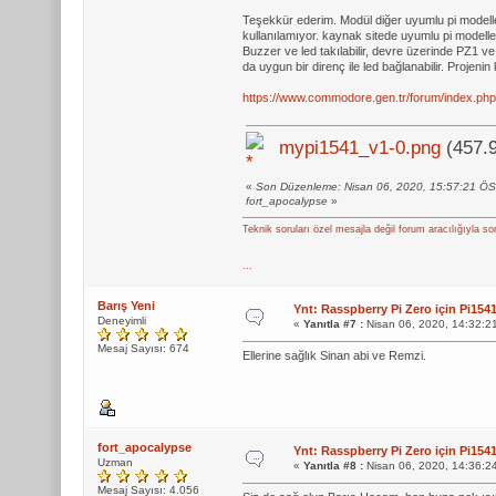
Teşekkür ederim. Modül diğer uyumlu pi modelleri
kullanılamıyor. kaynak sitede uyumlu pi modelle
Buzzer ve led takılabilir, devre üzerinde PZ1
da uygun bir direnç ile led bağlanabilir. Projen
https://www.commodore.gen.tr/forum/index.php
mypi1541_v1-0.png
(457.9
«
Son Düzenleme: Nisan 06, 2020, 15:57:21 Ö
fort_apocalypse
»
Teknik soruları özel mesajla değil forum aracılığıyla so
...
Barış Yeni
Ynt: Rasspberry Pi Zero için Pi1
Deneyimli
«
Yanıtla #7 :
Nisan 06, 2020, 14:32:2
Mesaj Sayısı: 674
Ellerine sağlık Sinan abi ve Remzi.
fort_apocalypse
Ynt: Rasspberry Pi Zero için Pi1
Uzman
«
Yanıtla #8 :
Nisan 06, 2020, 14:36:2
Mesaj Sayısı: 4.056