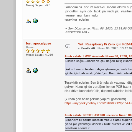
Mesaj Sayısı: 493
Sinancım bir sorum olacaktı modul olarak super
pinoutlari ayni gibi tabiki pi2 yada pi3 yazili
vermen mumkunmudur.
tesekkur ederim
«
Son Düzenleme: Nisan 06, 2020, 13:38:06 Ö
PROTEUS1968
»
fort_apocalypse
Ynt: Rasspberry Pi Zero için Pi1
Uzman
«
Yanıtla #6 :
Nisan 06, 2020, 13:47:0
Mesaj Sayısı: 4.056
Alıntı sahibi: LW3D üzerinde Nisan 06, 2020, 1
Ellerine sağlık...Harika ve çok değerli bir iş çıkar
Yalnız boardu bastırıp, diğer işlemleri yapmak be
gibiler için hala uzak görünüyor. Bunu ürün olara
Teşekkür ederim, Ben ürün olarak yapmayı düş
geliyor. Konu içinde verdiğim linkten PCB bastı
disk drive konnektörü ile, dupond kablolar ile bile 
Şurada çok basit şekilde yapımı gösterilmiş:
https://mygeekyhobby.com/2018/08/12/pi1541-i
Alıntı sahibi: PROTEUS1968 üzerinde Nisan 06
Sinancım bir sorum olacaktı modul olarak super olm
yada pi3 yazilimi yuklenerek birde buzzer ve led 
tesekkur ederim ?