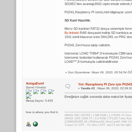
SD2IEC'den avantaji,6502 cipini emule ederek,he
Pi1541,Raspberry PI serisi,mini bilgisayar uzerin
SD Karti Hazirlik:
Micro SD kartinizi FAT32 dosya sistemiyle forma
Bu linkteki
RAR dosyasini indirip SD kartiniza ac
1541 isimli klasorun icine D64,D81 ve PRG dosy
PI1541 Zero'nuza takip calistirin.
Isterseniz LOAD "FB64",8 komutuyla CBM tarayicini
Isterseniz buttonlari kullanarak PI1541 Zero'nun
LOAD"*",8 komutuyla calistirabilirsiniz.
«
Son Düzenleme: Nisan 06, 2020, 00:54:54 Ö
AmigaEsref
Ynt: Rasspberry Pi Zero için Pi1
Genel Yönetici
«
Yanıtla #2 :
Nisan 06, 2020, 02:09:3
Emeğinize sağlık sonunda daha makul bir fiyata 
Mesaj Sayısı: 5.635
love is where you find it.
AMIGA 500 | GOTEK | 1 MB RAM | 1.3 ROM | Pi Zer
AMIGA 1200 | 8GB CF | 3.2 ROM | TF1230 Turbo Kart
COMMODORE 64 | IRQHack64 | KissCart64 | 64K CUP
'Cause I'm CRT., I'm retro | CRT, and I'll win the fig