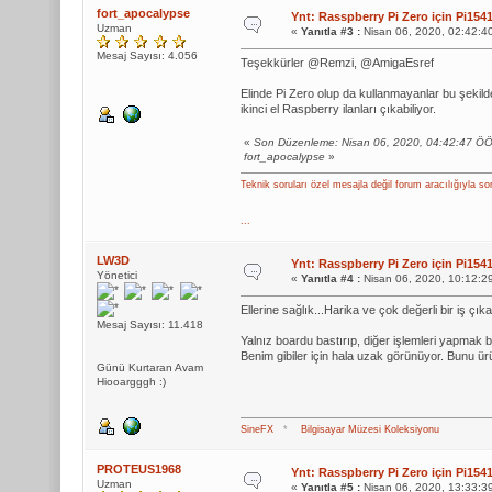
fort_apocalypse
Ynt: Rasspberry Pi Zero için Pi1
Uzman
«
Yanıtla #3 :
Nisan 06, 2020, 02:42:4
Mesaj Sayısı: 4.056
Teşekkürler @Remzi, @AmigaEsref
Elinde Pi Zero olup da kullanmayanlar bu şekild
ikinci el Raspberry ilanları çıkabiliyor.
«
Son Düzenleme: Nisan 06, 2020, 04:42:47 Ö
fort_apocalypse
»
Teknik soruları özel mesajla değil forum aracılığıyla so
...
LW3D
Ynt: Rasspberry Pi Zero için Pi1
Yönetici
«
Yanıtla #4 :
Nisan 06, 2020, 10:12:2
Ellerine sağlık...Harika ve çok değerli bir iş çı
Mesaj Sayısı: 11.418
Yalnız boardu bastırıp, diğer işlemleri yapmak 
Benim gibiler için hala uzak görünüyor. Bunu ü
Günü Kurtaran Avam
Hiooargggh :)
SineFX
*
Bilgisayar Müzesi Koleksiyonu
PROTEUS1968
Ynt: Rasspberry Pi Zero için Pi1
Uzman
«
Yanıtla #5 :
Nisan 06, 2020, 13:33:3