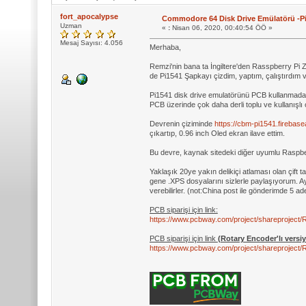
fort_apocalypse
Commodore 64 Disk Drive Emülatörü -Pi
Uzman
«
:
Nisan 06, 2020, 00:40:54 ÖÖ »
Mesaj Sayısı: 4.056
Merhaba,
Remzi'nin bana ta İngiltere'den Rasspberry Pi 
de Pi1541 Şapkayı çizdim, yaptım, çalıştırdım v
Pi1541 disk drive emulatörünü PCB kullanmad
PCB üzerinde çok daha derli toplu ve kullanışl
Devrenin çiziminde
https://cbm-pi1541.firebas
çıkartıp, 0.96 inch Oled ekran ilave ettim.
Bu devre, kaynak sitedeki diğer uyumlu Raspberr
Yaklaşık 20ye yakın delikiçi atlaması olan çift 
gene .XPS dosyalarını sizlerle paylaşıyorum. 
verebilirler. (not:China post ile gönderimde 5 ad
PCB siparişi için link:
https://www.pcbway.com/project/sharep
PCB siparişi için link
(Rotary Encoder'lı versi
https://www.pcbway.com/project/sharep