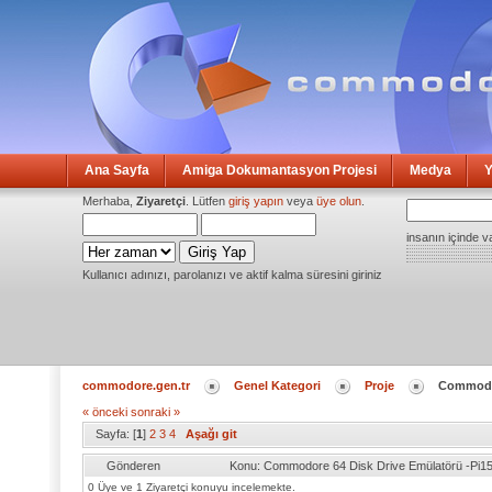
Ana Sayfa
Amiga Dokumantasyon Projesi
Medya
Y
Merhaba,
Ziyaretçi
. Lütfen
giriş yapın
veya
üye olun
.
insanın içinde v
Kullanıcı adınızı, parolanızı ve aktif kalma süresini giriniz
commodore.gen.tr
Genel Kategori
Proje
Commodor
« önceki
sonraki »
Sayfa: [
1
]
2
3
4
Aşağı git
Gönderen
Konu: Commodore 64 Disk Drive Emülatörü -Pi1
0 Üye ve 1 Ziyaretçi konuyu incelemekte.