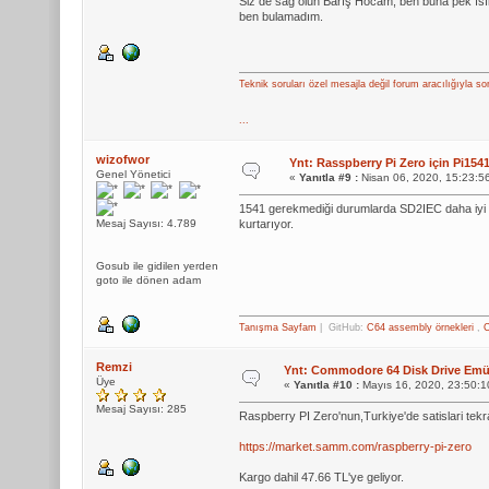
Siz de sağ olun Barış Hocam, ben buna pek ı
ben bulamadım.
Teknik soruları özel mesajla değil forum aracılığıyla so
...
wizofwor
Ynt: Rasspberry Pi Zero için Pi1
Genel Yönetici
«
Yanıtla #9 :
Nisan 06, 2020, 15:23:5
1541 gerekmediği durumlarda SD2IEC daha iyi z
Mesaj Sayısı: 4.789
kurtarıyor.
Gosub ile gidilen yerden
goto ile dönen adam
Tanışma Sayfam
| GitHub:
C64 assembly örnekleri
,
C
Remzi
Ynt: Commodore 64 Disk Drive Emül
Üye
«
Yanıtla #10 :
Mayıs 16, 2020, 23:50:1
Mesaj Sayısı: 285
Raspberry PI Zero'nun,Turkiye'de satislari tekr
https://market.samm.com/raspberry-pi-zero
Kargo dahil 47.66 TL'ye geliyor.