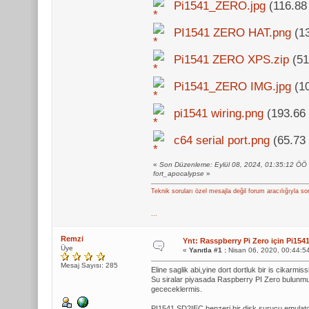
Pi1541_ZERO.jpg
(116.88
PI1541 ZERO HAT.png
(13
Pi1541 ZERO XPS.zip
(51
Pi1541_ZERO IMG.jpg
(10
pi1541 wiring.png
(193.66 
c64 serial port.png
(65.73 
«
Son Düzenleme: Eylül 08, 2024, 01:35:12 ÖÖ
fort_apocalypse
»
Teknik soruları özel mesajla değil forum aracılığıyla so
...
Remzi
Ynt: Rasspberry Pi Zero için Pi1
Üye
«
Yanıtla #1 :
Nisan 06, 2020, 00:44:5
Mesaj Sayısı: 285
Eline saglik abi,yine dort dortluk bir is cikarmiss
Su siralar piyasada Raspberry PI Zero bulunmuyo
gececeklermis.
PI1541,SD2IEC benzeri bir disk surucu emulato