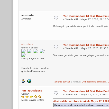
amstrader
Ynt: Commodore 64 Disk Drive Emül
Ziyaretçi
«
Yanıtla #11 :
Mayıs 17, 2020, 22:10:0
Pcbway’in pahali da olsa yurticinde muadili yok
wizofwor
Ynt: Commodore 64 Disk Drive Emül
Genel Yönetici
«
Yanıtla #12 :
Mayıs 17, 2020, 22:30:3
Var ama genelde çok pahalı çalışan, amatöre az
Mesaj Sayısı: 4.789
Gosub ile gidilen yerden
goto ile dönen adam
Tanışma Sayfam
| GitHub:
C64 assembly örnekleri
,
C
fort_apocalypse
Ynt: Commodore 64 Disk Drive Emül
Uzman
«
Yanıtla #13 :
Mayıs 17, 2020, 23:05:2
Mesaj Sayısı: 4.056
Alıntı sahibi: wizofwor üzerinde Mayıs 17, 202
Var ama genelde çok pahalı çalışan, amatöre az 