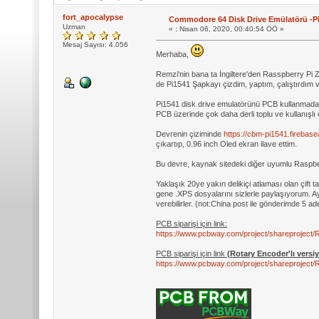
fort_apocalypse
Commodore 64 Disk Drive Emülatörü -Pi
Uzman
«
:
Nisan 06, 2020, 00:40:54 ÖÖ »
Mesaj Sayısı: 4.056
Merhaba,
Remzi'nin bana ta İngiltere'den Rasspberry Pi 
de Pi1541 Şapkayı çizdim, yaptım, çalıştırdım v
Pi1541 disk drive emulatörünü PCB kullanmad
PCB üzerinde çok daha derli toplu ve kullanışl
Devrenin çiziminde
https://cbm-pi1541.firebas
çıkartıp, 0.96 inch Oled ekran ilave ettim.
Bu devre, kaynak sitedeki diğer uyumlu Raspberr
Yaklaşık 20ye yakın delikiçi atlaması olan çift 
gene .XPS dosyalarını sizlerle paylaşıyorum. 
verebilirler. (not:China post ile gönderimde 5 ad
PCB siparişi için link:
https://www.pcbway.com/project/sharep
PCB siparişi için link
(Rotary Encoder'lı versi
https://www.pcbway.com/project/sharep