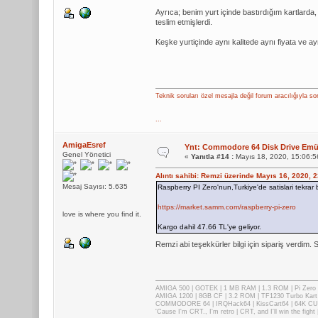
Ayrıca; benim yurt içinde bastırdığım kartlarda
teslim etmişlerdi.
Keşke yurtiçinde aynı kalitede aynı fiyata ve ay
Teknik soruları özel mesajla değil forum aracılığıyla so
...
AmigaEsref
Ynt: Commodore 64 Disk Drive Emül
Genel Yönetici
«
Yanıtla #14 :
Mayıs 18, 2020, 15:06:5
Alıntı sahibi: Remzi üzerinde Mayıs 16, 2020, 
Mesaj Sayısı: 5.635
Raspberry PI Zero'nun,Turkiye'de satislari tekrar 
https://market.samm.com/raspberry-pi-zero
love is where you find it.
Kargo dahil 47.66 TL'ye geliyor.
Remzi abi teşekkürler bilgi için sipariş verdim
AMIGA 500 | GOTEK | 1 MB RAM | 1.3 ROM | Pi Zer
AMIGA 1200 | 8GB CF | 3.2 ROM | TF1230 Turbo Kart
COMMODORE 64 | IRQHack64 | KissCart64 | 64K CUP
'Cause I'm CRT., I'm retro | CRT, and I'll win the fig