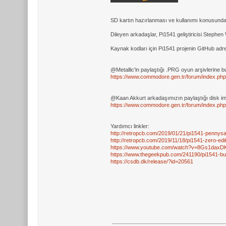
SD kartın hazırlanması ve kullanımı konusunda 
Dileyen arkadaşlar, Pi1541 geliştiricisi Stephen 
Kaynak kodları için Pi1541 projenin GitHub adr
@Metallic'in paylaştığı .PRG oyun arşivlerine bu
https://www.commodore.gen.tr/forum/index.
@Kaan Akkurt arkadaşımızın paylaştığı disk imajl
https://www.commodore.gen.tr/forum/index.
Yardımcı linkler:
http://retropcb.com/2019/01/21/pi1541-pennysav
http://retropcb.com/2019/11/18/pi1541-zero-edit
https://www.youtube.com/watch?v=8Gs1daxDK
https://www.thegeekpub.com/241190/pi1541-bui
https://csdb.dk/release/?id=20561