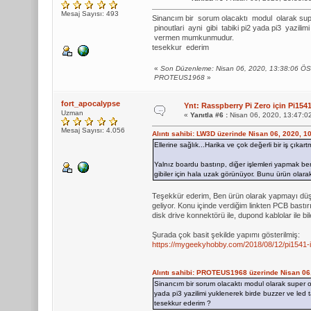
Mesaj Sayısı: 493
Sinancım bir sorum olacaktı modul olarak super
pinoutlari ayni gibi tabiki pi2 yada pi3 yazili
vermen mumkunmudur.
tesekkur ederim
«
Son Düzenleme: Nisan 06, 2020, 13:38:06 Ö
PROTEUS1968
»
fort_apocalypse
Ynt: Rasspberry Pi Zero için Pi1
Uzman
«
Yanıtla #6 :
Nisan 06, 2020, 13:47:0
Mesaj Sayısı: 4.056
Alıntı sahibi: LW3D üzerinde Nisan 06, 2020, 1
Ellerine sağlık...Harika ve çok değerli bir iş çıkar
Yalnız boardu bastırıp, diğer işlemleri yapmak be
gibiler için hala uzak görünüyor. Bunu ürün olara
Teşekkür ederim, Ben ürün olarak yapmayı düş
geliyor. Konu içinde verdiğim linkten PCB bastı
disk drive konnektörü ile, dupond kablolar ile bile 
Şurada çok basit şekilde yapımı gösterilmiş:
https://mygeekyhobby.com/2018/08/12/pi1541-i
Alıntı sahibi: PROTEUS1968 üzerinde Nisan 06
Sinancım bir sorum olacaktı modul olarak super olm
yada pi3 yazilimi yuklenerek birde buzzer ve led 
tesekkur ederim ?