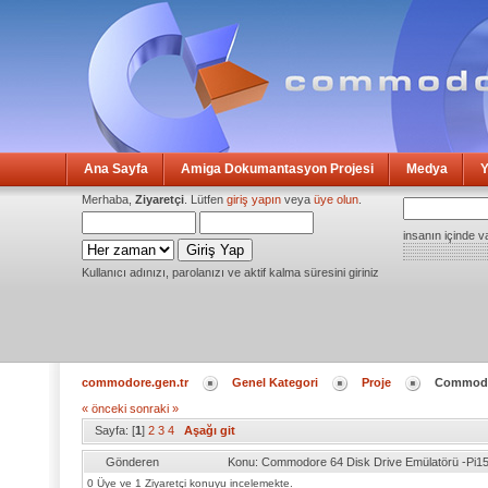
Ana Sayfa
Amiga Dokumantasyon Projesi
Medya
Y
Merhaba,
Ziyaretçi
. Lütfen
giriş yapın
veya
üye olun
.
insanın içinde v
Kullanıcı adınızı, parolanızı ve aktif kalma süresini giriniz
commodore.gen.tr
Genel Kategori
Proje
Commodor
« önceki
sonraki »
Sayfa: [
1
]
2
3
4
Aşağı git
Gönderen
Konu: Commodore 64 Disk Drive Emülatörü -Pi1
0 Üye ve 1 Ziyaretçi konuyu incelemekte.