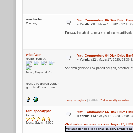
amstrader
Ynt: Commodore 64 Disk Drive Emül
Ziyaretçi
«
Yanıtla #11 :
Mayıs 17, 2020, 22:10:0
Pcbway’in pahali da olsa yurticinde muadili yok
wizofwor
Ynt: Commodore 64 Disk Drive Emül
Genel Yönetici
«
Yanıtla #12 :
Mayıs 17, 2020, 22:30:3
Var ama genelde çok pahalı çalışan, amatöre az
Mesaj Sayısı: 4.789
Gosub ile gidilen yerden
goto ile dönen adam
Tanışma Sayfam
| GitHub:
C64 assembly örnekleri
,
C
fort_apocalypse
Ynt: Commodore 64 Disk Drive Emül
Uzman
«
Yanıtla #13 :
Mayıs 17, 2020, 23:05:2
Mesaj Sayısı: 4.056
Alıntı sahibi: wizofwor üzerinde Mayıs 17, 202
Var ama genelde çok pahalı çalışan, amatöre az 