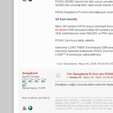
PI1541,SD2IEC benzeri bir disk surucu emulato
SD2IEC'den avantaji,6502 cipini emule ederek,he
Pi1541,Raspberry PI serisi,mini bilgisayar uzerin
SD Karti Hazirlik:
Micro SD kartinizi FAT32 dosya sistemiyle forma
Bu linkteki
RAR dosyasini indirip SD kartiniza ac
1541 isimli klasorun icine D64,D81 ve PRG dosy
PI1541 Zero'nuza takip calistirin.
Isterseniz LOAD "FB64",8 komutuyla CBM tarayicini
Isterseniz buttonlari kullanarak PI1541 Zero'nun
LOAD"*",8 komutuyla calistirabilirsiniz.
«
Son Düzenleme: Nisan 06, 2020, 00:54:54 Ö
AmigaEsref
Ynt: Rasspberry Pi Zero için Pi1
Genel Yönetici
«
Yanıtla #2 :
Nisan 06, 2020, 02:09:3
Emeğinize sağlık sonunda daha makul bir fiyata 
Mesaj Sayısı: 5.635
love is where you find it.
AMIGA 500 | GOTEK | 1 MB RAM | 1.3 ROM | Pi Zer
AMIGA 1200 | 8GB CF | 3.2 ROM | TF1230 Turbo Kart
COMMODORE 64 | IRQHack64 | KissCart64 | 64K CUP
'Cause I'm CRT., I'm retro | CRT, and I'll win the fig