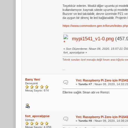
Teşekkür ederim. Modül diğer uyumlu pi modelleri
kullanılamıyor. kaynak sitede uyumlu pi modelle
Buzzer ve led takılabilir, devre üzerinde PZ1
da uygun bir direnç ile led bağlanabilir. Projen
https://www.commodore.gen.tr/forum/index.php
mypi1541_v1-0.png
(457.9
«
Son Düzenleme: Nisan 06, 2020, 15:57:21 Ö
fort_apocalypse
»
Teknik soruları özel mesajla değil forum aracılığıyla so
...
Barış Yeni
Ynt: Rasspberry Pi Zero için Pi1
Deneyimli
«
Yanıtla #7 :
Nisan 06, 2020, 14:32:2
Mesaj Sayısı: 674
Ellerine sağlık Sinan abi ve Remzi.
fort_apocalypse
Ynt: Rasspberry Pi Zero için Pi1
Uzman
«
Yanıtla #8 :
Nisan 06, 2020, 14:36:2
Mesaj Sayısı: 4.056