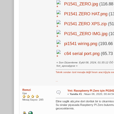
Pi1541_ZERO.jpg
(116.88
PI1541 ZERO HAT.png
(13
Pi1541 ZERO XPS.zip
(51
Pi1541_ZERO IMG.jpg
(10
pi1541 wiring.png
(193.66 
c64 serial port.png
(65.73 
«
Son Düzenleme: Eylül 08, 2024, 01:35:12 ÖÖ
fort_apocalypse
»
Teknik soruları özel mesajla değil forum aracılığıyla so
...
Remzi
Ynt: Rasspberry Pi Zero için Pi1
Üye
«
Yanıtla #1 :
Nisan 06, 2020, 00:44:5
Mesaj Sayısı: 285
Eline saglik abi,yine dort dortluk bir is cikarmiss
Su siralar piyasada Raspberry PI Zero bulunmuyo
gececeklermis.