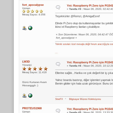
fort_apocalypse
Ynt: Rasspberry Pi Zero için Pi1
Uzman
«
Yanıtla #3 :
Nisan 06, 2020, 02:42:4
Mesaj Sayısı: 4.056
Teşekkürler @Remzi, @AmigaEsref
Elinde Pi Zero olup da kullanmayanlar bu şekild
ikinci el Raspberry ilanları çıkabiliyor.
«
Son Düzenleme: Nisan 06, 2020, 04:42:47 Ö
fort_apocalypse
»
Teknik soruları özel mesajla değil forum aracılığıyla so
...
LW3D
Ynt: Rasspberry Pi Zero için Pi1
Yönetici
«
Yanıtla #4 :
Nisan 06, 2020, 10:12:2
Mesaj Sayısı: 11.418
Ellerine sağlık...Harika ve çok değerli bir iş çı
Yalnız boardu bastırıp, diğer işlemleri yapmak 
Günü Kurtaran Avam
Benim gibiler için hala uzak görünüyor. Bunu ü
Hiooargggh :)
SineFX
*
Bilgisayar Müzesi Koleksiyonu
PROTEUS1968
Ynt: Rasspberry Pi Zero için Pi1
Uzman
«
Yanıtla #5 :
Nisan 06, 2020, 13:33:3