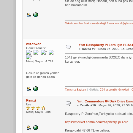
Siz de sağ olun Barış Hocam, ben buna pek ı
ben bulamadım.
Teknik soruları özel mesajla değil forum aracılığıyla so
...
wizofwor
Ynt: Rasspberry Pi Zero için Pi1
Genel Yönetici
«
Yanıtla #9 :
Nisan 06, 2020, 15:23:5
1541 gerekmediği durumlarda SD2IEC daha iyi z
Mesaj Sayısı: 4.789
kurtarıyor.
Gosub ile gidilen yerden
goto ile dönen adam
Tanışma Sayfam
| GitHub:
C64 assembly örnekleri
,
C
Remzi
Ynt: Commodore 64 Disk Drive Emül
Üye
«
Yanıtla #10 :
Mayıs 16, 2020, 23:50:1
Mesaj Sayısı: 285
Raspberry PI Zero'nun,Turkiye'de satislari tekr
https://market.samm.com/raspberry-pi-zero
Kargo dahil 47.66 TL'ye geliyor.